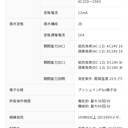
AC220～250V
対応済み：EU RoHS指令（10物質）の
非含有に対応した製品が提供可能な商品で
定格電流
12mA
す。
対応予定：EU RoHS指令（10物質）の非含
接点定格
接点構成
2b
ご利用条件
有に対応した製品に切り替える予定のある
定格通電電流
10A
商品です。
対応予定なし：EU RoHS指令（10物質）の
以下の条件をお読みいただき、同意のうえ
開閉能力(AC)
抵抗負荷(AC-12): AC24V 10A/A
非含有に非対応の商品で、対応品を出す予
誘導負荷(AC-15): AC24V 10A/AC
ご利用ください。
定はありません。
調査・確認中：EU RoHS指令（10物質）の
本サービスは、当社制御機器事業取扱
開閉能力(DC)
抵抗負荷(DC-12): DC24V 8A/DC
※1 中国RoHS○×表
非含有の対応状況を調査中または確認中の
誘導負荷(DC-13): DC24V 4A/DC
商品の当社在庫状況および標準価格
商品です。
(税抜)を提供させていただくもので
「○」：最大均質材料含有率が中国RoHSの
非該当品：ライセンス料など無形物で、有
開閉能力説明
測定条件: 周囲温度 20±2℃、
す。
基準値以下であることを示します。
害物質有無と関係のない商品です。
当社制御機器事業取扱商品の中には、
「×」：最大均質材料含有率が中国RoHSの
仕入先様の事情により、非含有部品として
端子仕様
プッシュインPlus端子台
本サービスの対象外となる商品もある
基準値を超えていることを示します。
いたものが、含有品と判明した場合などや
当社は、これら貴社製品のうち、外国
ことをご了承ください。
「－」：未確認です。当社販売部門へお問
許容操作頻度
電気的: 最大30回/分
むを得ず変更することがあります。
為替および外国貿易法に定める商品
在庫状況および標準価格照会結果は、
機械的: 最大60回/分
い合わせください。
（以下｢規制貨物等」という）を輸出
記載している更新日時点での社内デー
*EU RoHS指令（10物質）：
または国外への提供する場合は、日本
記
タに基づき作成されるものであり、閲
説明
絶縁抵抗
100MΩ以上 (DC500Vメガ、
鉛(Pb) 1000ppm以下、 水銀(Hg) 1000ppm以下、 カド
*中国RoHS10物質の基準値 (GB/T26572)：
国政府の輸出許可(または役務取引許
号
覧された時点での実際の在庫および標
ミウム(Cd) 100ppm以下、
Pb(鉛) :1000ppm、 Hg(水銀) : 1000ppm、 Cd(カドミウ
可)を取得するなどの必要な手続きを
六価クロム(Cr(Ⅵ)) 1000ppm以下、ポリ臭化ビフェニル
ム) : 100ppm、