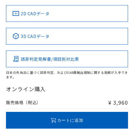
中国 RoHS
注意事項・凡例
2D CADデータ
中国 RoHS表
※1 ※2
3D CADデータ
Pb
Hg
Cd
Cr(VI)
該非判定見解書/項目別対比表
O
O
O
O
日本の外為法に基づく該非判定、およびEAR再輸出規制に関する見解が入手でき
ます。
"対応済み"や非含有の記載がされた商品であっても、流通
在庫等で未対応品が混在する可能性があります。
オンライン購入
非含有品が必要な際は、弊社営業部門もしくは販売店へお
問い合わせください。
¥ 3,960
販売価格（税込）
この製品のRoHS/REACH対応状況ページへ
カートに追加