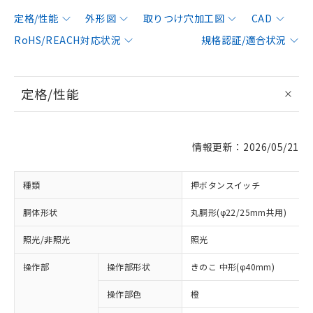
定格/性能
外形図
取りつけ穴加工図
CAD
RoHS/REACH対応状況
規格認証/適合状況
定格/性能
情報更新：2026/05/21
種類
押ボタンスイッチ
胴体形状
丸胴形(φ22/25mm共用)
照光/非照光
照光
操作部
操作部形状
きのこ 中形(φ40mm)
操作部色
橙