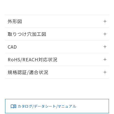
EU RoHS指令（10物質）の非含有証明書
※当社の共同利用者とは、
"個人情報
51物質の非含有証明書（当社基準）
の共同利用に関して"
の「1.共同利
※本証明書は発行日時点で非含有を証明す
用者の範囲」に記載されている法人を
るもので、過去に遡って非含有を証明する
指します。
外形図
ものではありません。
また、RoHS指令のフタル酸エステル類４
情報更新：2026/05/21
取りつけ穴加工図
物質の対応では、対応完了までの期間は出
荷製品に未対応品が混在することから備考
情報更新：2026/05/21
欄に対応日を記載しておりました。
CAD
既に当社にて対応品への在庫切替を完了
していることから、特段のことがない限
ログイン/会員登録いただくと、CADデータをダウンロー
RoHS/REACH対応状況
り、2022年1月12日より割愛しておりま
ドすることができます。
す。
情報更新：2026/7/29
規格認証/適合状況
ログイン/会員登録
EU RoHS
注意事項・凡例
A22NL-MMA-TOA-P202-OEについての規格認証/適合状況に
ついては、「カスタマーサポートセンタ お客様相談室」また
は貴社担当オムロン営業員または販売店にお問い合わせくだ
対応状況
対応予定月
※1
※2
さい。
ダウンロードデータをご利用いただく前に、以下を必ずお読
みください。
カタログ/データシート/マニュアル
対応済み
ソフトウェアの使用条件
お問い合わせ