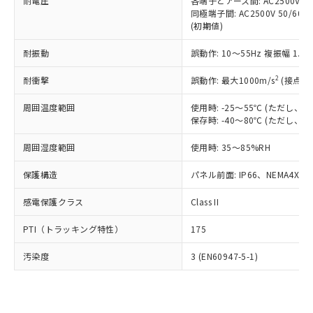
準価格とは異なる場合があることをご
耐電圧
各端子とアース間: AC2500V 50/
類(PBB) 1000ppm以下、ポリ臭化ジフェニルエーテル類
Cr(Ⅵ)(六価クロム) : 1000ppm、 PBBs(ポリ臭化ビフェ
とります。
同極端子間: AC2500V 50/60
了承ください。
(PBDE) 1000ppm以下、フタル酸ビス(2-エチルヘキシ
○
一定数以上の在庫あり
ニル類) : 1000ppm、 PBDEs(ポリ臭化ジフェニルエーテ
当社は規制貨物を破棄する場合は、完
(初期値)
ル) (DEHP)(別名：DOP) 1000ppm以下、フタル酸ブチ
正式な納期状況および標準価格はお客
ル類) : 1000ppm、
ルベンジル（BBP） 1000ppm以下、フタル酸ジブチル
全に破砕するなど、違法に輸出されな
DBP(フタル酸ジブチル) : 1000ppm、 DIBP(フタル酸ジ
様のお取引先、またはお客様担当のオ
（DBP） 1000ppm以下、フタル酸ジイソブチル
イソブチル) : 1000ppm、 BBP(フタル酸ブチルベンジ
△
一定数には満たないが在庫あり
耐振動
誤動作: 10～55Hz 複振幅 1.
いよう必要な手段を講じます。
ムロン制御機器販売店・当社販売員に
(DIBP) 1000ppm以下
ル) : 1000ppm、
当社は貴社製品を、核兵器、ミサイ
但し、RoHS指令で産業用監視および制御機器に対する
DEHP(フタル酸ビス(2-エチルヘキシル)) : 1000ppm
ご相談ください。
2
耐衝撃
適用除外項目は除く。
誤動作: 最大1000m/s
(接点開
ル、化学兵器、生物兵器またはその他
－
在庫なし(最新の在庫状況につ
オムロン制御機器販売店や当社販売拠
フタル酸エステル類の４物質については閾値を超える意
武器並びにこれらの製造装置等に一切
いては、お客様のお取引先、ま
図的な使用がないことを確認しています。
点は「
販売ネットワーク
」をご確認
周囲温度範囲
使用時: -25～55℃ (ただし
※2 環境保護使用期限
使用いたしません。
たはお客様担当のオムロン制御
ください。
保存時: -40～80℃ (ただし
当社は、貴社製品を第三者に販売する
機器販売店・当社販売員にご確
在庫状況および標準価格結果を当社の
※2 対応予定月
「ｅ」：有害物質（10物質）のすべてが基
場合は、上記1、2および3の内容を当
認ください)
事前の承諾なく第三者に漏洩または開
周囲湿度範囲
使用時: 35～85%RH
準値以下であることを示します。
該第三者に通知します。また当社は、
示しないようお願いします。
部品在庫の切り替え状況などにより、予定
「10」：通常の使用状況下において有害物
販売先および販売に係わる関係者が違
保護構造
パネル前面: IP66、NEMA4X, N
マイパーツ機能（部品リスト作成サー
空
受注生産機種、また在庫状況の
月が前後することがあります。
質が外部に漏えいし、環境に深刻な影響を
法に輸出するおそれがある場合は、取
ビス）をご利用いただくには、I-Web
白
情報を公開していない機種
及ぼさない年数を意味します。
り引きをいたしません。
感電保護クラス
Class II
メンバーズにご登録されている必要が
「－」：未確認です。当社販売部門へお問
あります。
い合わせください。
PTI（トラッキング特性）
175
お客様が当ウェブサイト上で当社にご
※3 非含有証明書ダウンロード
登録された部品リストについて、当社
汚染度
3 (EN60947-5-1)
および当社の共同利用者が、当社の製
下記の非含有証明書をダウンロードするこ
品・サービスに関するお客様との取
とができます。
合意する
キャンセル
引・商談に必要な範囲で利用すること
をご了承ください。