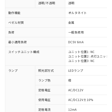
透明/不透明
透明
動作機能
オルタネイト
ベゼル材質
金属
負荷
一般負荷用
最小適用負荷
DC5V 6mA
スイッチユニット構成
ユニット位置1: NC
ユニット位置2: 点灯ユニット
ユニット位置3: NC
ランプ
照光部方式
LEDランプ
ランプ色
橙
定格電圧
AC/DC12V
※1 対応状況
使用電圧
AC/DC12V±10%
定格電流
12mA
対応済み：EU RoHS指令（10物質）の