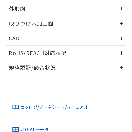
51物質の非含有証明書（当社基準）
の共同利用に関して"
の「1.共同利
※本証明書は発行日時点で非含有を証明す
外形図
用者の範囲」に記載されている法人を
るもので、過去に遡って非含有を証明する
指します。
ものではありません。
情報更新：2026/05/21
取りつけ穴加工図
また、RoHS指令のフタル酸エステル類４
物質の対応では、対応完了までの期間は出
情報更新：2026/05/21
CAD
荷製品に未対応品が混在することから備考
欄に対応日を記載しておりました。
ログイン/会員登録いただくと、CADデータをダウンロー
既に当社にて対応品への在庫切替を完了
RoHS/REACH対応状況
ドすることができます。
していることから、特段のことがない限
り、2022年1月12日より割愛しておりま
情報更新：2026/7/29
規格認証/適合状況
す。
ログイン/会員登録
EU RoHS
注意事項・凡例
A22NL-MMA-TOA-P202-OBについての規格認証/適合状況に
ついては、「カスタマーサポートセンタ お客様相談室」また
は貴社担当オムロン営業員または販売店にお問い合わせくだ
対応状況
対応予定月
※1
※2
さい。
ダウンロードデータをご利用いただく前に、以下を必ずお読
みください。
カタログ/データシート/マニュアル
対応済み
ソフトウェアの使用条件
お問い合わせ
中国 RoHS
注意事項・凡例
2D CADデータ