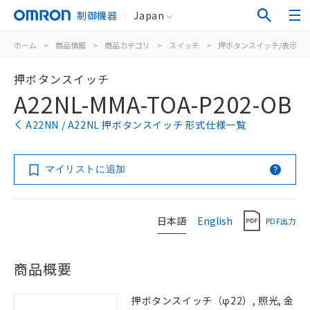
制御機器
Japan
ホーム
>
商品情報
>
商品カテゴリ
>
スイッチ
>
押ボタンスイッチ/表示灯
押ボタンスイッチ
A22NL-MMA-TOA-P202-OB
A22NN / A22NL 押ボタンスイッチ 形式仕様一覧
マイリストに追加
日本語
English
PDF出力
商品概要
押ボタンスイッチ（φ22）, 照光, 金