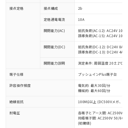
非含有に対応した製品が提供可能な商品で
接点定格
接点構成
2b
す。
対応予定：EU RoHS指令（10物質）の非含
ご利用条件
定格通電電流
10A
有に対応した製品に切り替える予定のある
商品です。
開閉能力(AC)
抵抗負荷(AC-12): AC24V 10A/A
対応予定なし：EU RoHS指令（10物質）の
誘導負荷(AC-15): AC24V 10A/AC
以下の条件をお読みいただき、同意のうえ
非含有に非対応の商品で、対応品を出す予
ご利用ください。
定はありません。
開閉能力(DC)
抵抗負荷(DC-12): DC24V 8A/DC
調査・確認中：EU RoHS指令（10物質）の
誘導負荷(DC-13): DC24V 4A/DC
本サービスは、当社制御機器事業取扱
※1 中国RoHS○×表
非含有の対応状況を調査中または確認中の
商品の当社在庫状況および標準価格
開閉能力説明
測定条件: 周囲温度 20±2℃、
商品です。
(税抜)を提供させていただくもので
「○」：最大均質材料含有率が中国RoHSの
非該当品：ライセンス料など無形物で、有
す。
端子仕様
プッシュインPlus端子台
基準値以下であることを示します。
害物質有無と関係のない商品です。
当社制御機器事業取扱商品の中には、
「×」：最大均質材料含有率が中国RoHSの
仕入先様の事情により、非含有部品として
本サービスの対象外となる商品もある
許容操作頻度
電気的: 最大30回/分
基準値を超えていることを示します。
いたものが、含有品と判明した場合などや
当社は、これら貴社製品のうち、外国
ことをご了承ください。
機械的: 最大60回/分
「－」：未確認です。当社販売部門へお問
むを得ず変更することがあります。
為替および外国貿易法に定める商品
在庫状況および標準価格照会結果は、
い合わせください。
（以下｢規制貨物等」という）を輸出
絶縁抵抗
100MΩ以上 (DC500Vメガ、
記載している更新日時点での社内デー
*EU RoHS指令（10物質）：
または国外への提供する場合は、日本
記
タに基づき作成されるものであり、閲
説明
鉛(Pb) 1000ppm以下、 水銀(Hg) 1000ppm以下、 カド
*中国RoHS10物質の基準値 (GB/T26572)：
国政府の輸出許可(または役務取引許
耐電圧
各端子とアース間: AC2500V 50/
号
覧された時点での実際の在庫および標
ミウム(Cd) 100ppm以下、
Pb(鉛) :1000ppm、 Hg(水銀) : 1000ppm、 Cd(カドミウ
同極端子間: AC2500V 50/60
可)を取得するなどの必要な手続きを
六価クロム(Cr(Ⅵ)) 1000ppm以下、ポリ臭化ビフェニル
ム) : 100ppm、
準価格とは異なる場合があることをご
類(PBB) 1000ppm以下、ポリ臭化ジフェニルエーテル類
(初期値)
Cr(Ⅵ)(六価クロム) : 1000ppm、 PBBs(ポリ臭化ビフェ
とります。
了承ください。
(PBDE) 1000ppm以下、フタル酸ビス(2-エチルヘキシ