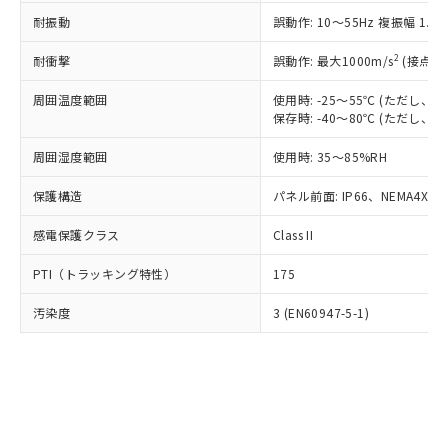
○
一定数以上の在庫あり
ニル類) : 1000ppm、 PBDEs(ポリ臭化ジフェニルエーテ
当社は規制貨物を破棄する場合は、完
ル) (DEHP)(別名：DOP) 1000ppm以下、フタル酸ブチ
正式な納期状況および標準価格はお客
ル類) : 1000ppm、
耐振動
誤動作: 10～55Hz 複振幅 1.
ルベンジル（BBP） 1000ppm以下、フタル酸ジブチル
全に破砕するなど、違法に輸出されな
DBP(フタル酸ジブチル) : 1000ppm、 DIBP(フタル酸ジ
様のお取引先、またはお客様担当のオ
（DBP） 1000ppm以下、フタル酸ジイソブチル
イソブチル) : 1000ppm、 BBP(フタル酸ブチルベンジ
△
一定数には満たないが在庫あり
いよう必要な手段を講じます。
ムロン制御機器販売店・当社販売員に
(DIBP) 1000ppm以下
2
耐衝撃
ル) : 1000ppm、
誤動作: 最大1000m/s
(接点開
当社は貴社製品を、核兵器、ミサイ
但し、RoHS指令で産業用監視および制御機器に対する
DEHP(フタル酸ビス(2-エチルヘキシル)) : 1000ppm
ご相談ください。
適用除外項目は除く。
ル、化学兵器、生物兵器またはその他
－
在庫なし(最新の在庫状況につ
オムロン制御機器販売店や当社販売拠
周囲温度範囲
使用時: -25～55℃ (ただし
フタル酸エステル類の４物質については閾値を超える意
武器並びにこれらの製造装置等に一切
いては、お客様のお取引先、ま
図的な使用がないことを確認しています。
保存時: -40～80℃ (ただし
点は「
販売ネットワーク
」をご確認
※2 環境保護使用期限
使用いたしません。
たはお客様担当のオムロン制御
ください。
当社は、貴社製品を第三者に販売する
周囲湿度範囲
使用時: 35～85%RH
機器販売店・当社販売員にご確
在庫状況および標準価格結果を当社の
※2 対応予定月
「ｅ」：有害物質（10物質）のすべてが基
場合は、上記1、2および3の内容を当
認ください)
事前の承諾なく第三者に漏洩または開
準値以下であることを示します。
保護構造
パネル前面: IP66、NEMA4X, N
該第三者に通知します。また当社は、
示しないようお願いします。
部品在庫の切り替え状況などにより、予定
「10」：通常の使用状況下において有害物
販売先および販売に係わる関係者が違
マイパーツ機能（部品リスト作成サー
空
受注生産機種、また在庫状況の
感電保護クラス
Class II
月が前後することがあります。
質が外部に漏えいし、環境に深刻な影響を
法に輸出するおそれがある場合は、取
ビス）をご利用いただくには、I-Web
白
情報を公開していない機種
及ぼさない年数を意味します。
り引きをいたしません。
メンバーズにご登録されている必要が
PTI（トラッキング特性）
175
「－」：未確認です。当社販売部門へお問
あります。
い合わせください。
お客様が当ウェブサイト上で当社にご
汚染度
3 (EN60947-5-1)
※3 非含有証明書ダウンロード
登録された部品リストについて、当社
および当社の共同利用者が、当社の製
下記の非含有証明書をダウンロードするこ
品・サービスに関するお客様との取
とができます。
合意する
キャンセル
引・商談に必要な範囲で利用すること
をご了承ください。
EU RoHS指令（10物質）の非含有証明書
※当社の共同利用者とは、
"個人情報