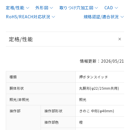
定格/性能
外形図
取りつけ穴加工図
CAD
RoHS/REACH対応状況
規格認証/適合状況
定格/性能
情報更新：2026/05/21
種類
押ボタンスイッチ
胴体形状
丸胴形(φ22/25mm共用)
照光/非照光
照光
操作部
操作部形状
きのこ 中形(φ40mm)
操作部色
橙