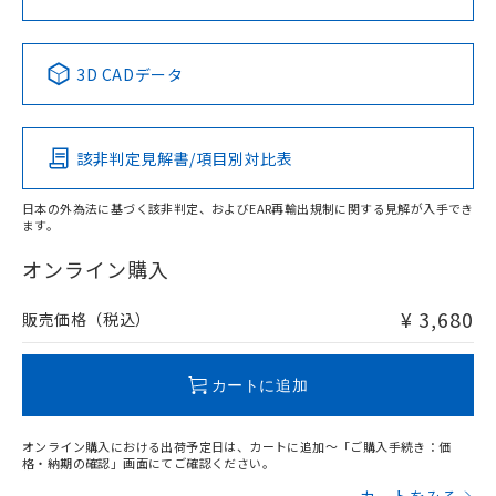
中国 RoHS表
※1 ※2
3D CADデータ
Pb
Hg
Cd
Cr(VI)
該非判定見解書/項目別対比表
X
O
O
O
日本の外為法に基づく該非判定、およびEAR再輸出規制に関する見解が入手でき
ます。
"対応済み"や非含有の記載がされた商品であっても、流通
在庫等で未対応品が混在する可能性があります。
オンライン購入
非含有品が必要な際は、弊社営業部門もしくは販売店へお
問い合わせください。
¥ 3,680
販売価格（税込）
この製品のRoHS/REACH対応状況ページへ
カートに追加
オンライン購入における出荷予定日は、カートに追加～「ご購入手続き：価
格・納期の確認」画面にてご確認ください。