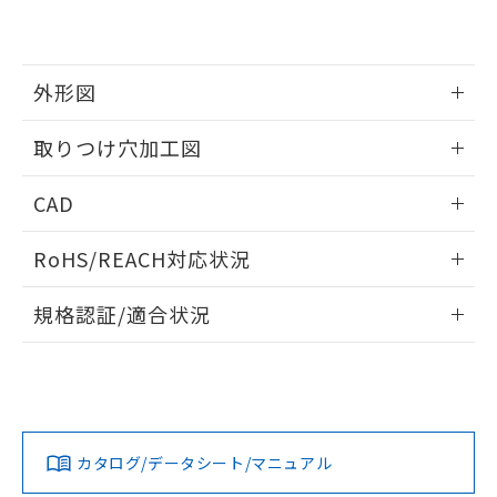
EU RoHS指令（10物質）の非含有証明書
※当社の共同利用者とは、
"個人情報
51物質の非含有証明書（当社基準）
の共同利用に関して"
の「1.共同利
※本証明書は発行日時点で非含有を証明す
用者の範囲」に記載されている法人を
るもので、過去に遡って非含有を証明する
指します。
外形図
ものではありません。
また、RoHS指令のフタル酸エステル類４
情報更新：2026/05/21
取りつけ穴加工図
物質の対応では、対応完了までの期間は出
荷製品に未対応品が混在することから備考
情報更新：2026/05/21
欄に対応日を記載しておりました。
CAD
既に当社にて対応品への在庫切替を完了
していることから、特段のことがない限
ログイン/会員登録いただくと、CADデータをダウンロー
RoHS/REACH対応状況
り、2022年1月12日より割愛しておりま
ドすることができます。
す。
情報更新：2026/7/29
規格認証/適合状況
ログイン/会員登録
EU RoHS
注意事項・凡例
A22NL-MMA-TOA-P101-OEについての規格認証/適合状況に
ついては、「カスタマーサポートセンタ お客様相談室」また
は貴社担当オムロン営業員または販売店にお問い合わせくだ
対応状況
対応予定月
※1
※2
さい。
ダウンロードデータをご利用いただく前に、以下を必ずお読
みください。
カタログ/データシート/マニュアル
対応済み
ソフトウェアの使用条件
お問い合わせ