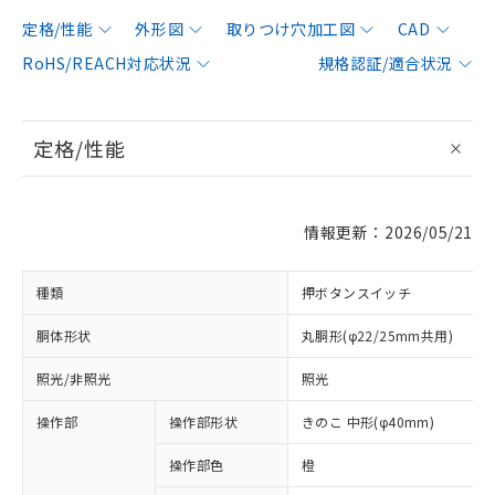
定格/性能
外形図
取りつけ穴加工図
CAD
RoHS/REACH対応状況
規格認証/適合状況
定格/性能
情報更新：2026/05/21
種類
押ボタンスイッチ
胴体形状
丸胴形(φ22/25mm共用)
照光/非照光
照光
操作部
操作部形状
きのこ 中形(φ40mm)
操作部色
橙