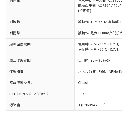
準価格とは異なる場合があることをご
耐電圧
各端子とアース間: AC2500V 50/
類(PBB) 1000ppm以下、ポリ臭化ジフェニルエーテル類
Cr(Ⅵ)(六価クロム) : 1000ppm、 PBBs(ポリ臭化ビフェ
とります。
同極端子間: AC2500V 50/60
了承ください。
(PBDE) 1000ppm以下、フタル酸ビス(2-エチルヘキシ
○
一定数以上の在庫あり
ニル類) : 1000ppm、 PBDEs(ポリ臭化ジフェニルエーテ
当社は規制貨物を破棄する場合は、完
(初期値)
ル) (DEHP)(別名：DOP) 1000ppm以下、フタル酸ブチ
正式な納期状況および標準価格はお客
ル類) : 1000ppm、
ルベンジル（BBP） 1000ppm以下、フタル酸ジブチル
全に破砕するなど、違法に輸出されな
DBP(フタル酸ジブチル) : 1000ppm、 DIBP(フタル酸ジ
様のお取引先、またはお客様担当のオ
（DBP） 1000ppm以下、フタル酸ジイソブチル
イソブチル) : 1000ppm、 BBP(フタル酸ブチルベンジ
△
一定数には満たないが在庫あり
耐振動
誤動作: 10～55Hz 複振幅 1.
いよう必要な手段を講じます。
ムロン制御機器販売店・当社販売員に
(DIBP) 1000ppm以下
ル) : 1000ppm、
当社は貴社製品を、核兵器、ミサイ
但し、RoHS指令で産業用監視および制御機器に対する
DEHP(フタル酸ビス(2-エチルヘキシル)) : 1000ppm
ご相談ください。
2
耐衝撃
適用除外項目は除く。
誤動作: 最大1000m/s
(接点開
ル、化学兵器、生物兵器またはその他
－
在庫なし(最新の在庫状況につ
オムロン制御機器販売店や当社販売拠
フタル酸エステル類の４物質については閾値を超える意
武器並びにこれらの製造装置等に一切
いては、お客様のお取引先、ま
図的な使用がないことを確認しています。
点は「
販売ネットワーク
」をご確認
周囲温度範囲
使用時: -25～55℃ (ただし
※2 環境保護使用期限
使用いたしません。
たはお客様担当のオムロン制御
ください。
保存時: -40～80℃ (ただし
当社は、貴社製品を第三者に販売する
機器販売店・当社販売員にご確
在庫状況および標準価格結果を当社の
※2 対応予定月
「ｅ」：有害物質（10物質）のすべてが基
場合は、上記1、2および3の内容を当
認ください)
事前の承諾なく第三者に漏洩または開
周囲湿度範囲
使用時: 35～85%RH
準値以下であることを示します。
該第三者に通知します。また当社は、
示しないようお願いします。
部品在庫の切り替え状況などにより、予定
「10」：通常の使用状況下において有害物
販売先および販売に係わる関係者が違
保護構造
パネル前面: IP66、NEMA4X, N
マイパーツ機能（部品リスト作成サー
空
受注生産機種、また在庫状況の
月が前後することがあります。
質が外部に漏えいし、環境に深刻な影響を
法に輸出するおそれがある場合は、取
ビス）をご利用いただくには、I-Web
白
情報を公開していない機種
及ぼさない年数を意味します。
り引きをいたしません。
感電保護クラス
Class II
メンバーズにご登録されている必要が
「－」：未確認です。当社販売部門へお問
あります。
い合わせください。
PTI（トラッキング特性）
175
お客様が当ウェブサイト上で当社にご
※3 非含有証明書ダウンロード
登録された部品リストについて、当社
汚染度
3 (EN60947-5-1)
および当社の共同利用者が、当社の製
下記の非含有証明書をダウンロードするこ
品・サービスに関するお客様との取
とができます。
合意する
キャンセル
引・商談に必要な範囲で利用すること
をご了承ください。