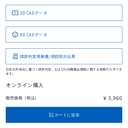
中国 RoHS
注意事項・凡例
2D CADデータ
中国 RoHS表
※1 ※2
3D CADデータ
Pb
Hg
Cd
Cr(VI)
該非判定見解書/項目別対比表
O
O
O
O
日本の外為法に基づく該非判定、およびEAR再輸出規制に関する見解が入手でき
ます。
"対応済み"や非含有の記載がされた商品であっても、流通
在庫等で未対応品が混在する可能性があります。
オンライン購入
非含有品が必要な際は、弊社営業部門もしくは販売店へお
問い合わせください。
¥ 3,960
販売価格（税込）
この製品のRoHS/REACH対応状況ページへ
カートに追加