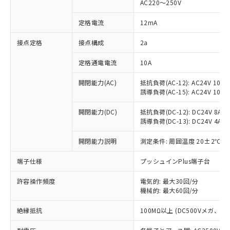
AC220～250V
対応済み：EU RoHS指令（10物質）の
非含有に対応した製品が提供可能な商品で
定格電流
12mA
す。
対応予定：EU RoHS指令（10物質）の非含
接点定格
接点構成
2a
ご利用条件
有に対応した製品に切り替える予定のある
定格通電電流
10A
商品です。
対応予定なし：EU RoHS指令（10物質）の
以下の条件をお読みいただき、同意のうえ
開閉能力(AC)
抵抗負荷(AC-12): AC24V 10A/A
非含有に非対応の商品で、対応品を出す予
誘導負荷(AC-15): AC24V 10A/AC
ご利用ください。
定はありません。
調査・確認中：EU RoHS指令（10物質）の
本サービスは、当社制御機器事業取扱
開閉能力(DC)
抵抗負荷(DC-12): DC24V 8A/DC
※1 中国RoHS○×表
非含有の対応状況を調査中または確認中の
誘導負荷(DC-13): DC24V 4A/DC
商品の当社在庫状況および標準価格
商品です。
(税抜)を提供させていただくもので
「○」：最大均質材料含有率が中国RoHSの
非該当品：ライセンス料など無形物で、有
開閉能力説明
測定条件: 周囲温度 20±2℃、
す。
基準値以下であることを示します。
害物質有無と関係のない商品です。
当社制御機器事業取扱商品の中には、
「×」：最大均質材料含有率が中国RoHSの
仕入先様の事情により、非含有部品として
端子仕様
プッシュインPlus端子台
本サービスの対象外となる商品もある
基準値を超えていることを示します。
いたものが、含有品と判明した場合などや
当社は、これら貴社製品のうち、外国
ことをご了承ください。
「－」：未確認です。当社販売部門へお問
許容操作頻度
電気的: 最大30回/分
むを得ず変更することがあります。
為替および外国貿易法に定める商品
在庫状況および標準価格照会結果は、
機械的: 最大60回/分
い合わせください。
（以下｢規制貨物等」という）を輸出
記載している更新日時点での社内デー
*EU RoHS指令（10物質）：
または国外への提供する場合は、日本
記
タに基づき作成されるものであり、閲
説明
絶縁抵抗
100MΩ以上 (DC500Vメガ、
鉛(Pb) 1000ppm以下、 水銀(Hg) 1000ppm以下、 カド
*中国RoHS10物質の基準値 (GB/T26572)：
国政府の輸出許可(または役務取引許
号
覧された時点での実際の在庫および標
ミウム(Cd) 100ppm以下、
Pb(鉛) :1000ppm、 Hg(水銀) : 1000ppm、 Cd(カドミウ
可)を取得するなどの必要な手続きを
六価クロム(Cr(Ⅵ)) 1000ppm以下、ポリ臭化ビフェニル
ム) : 100ppm、