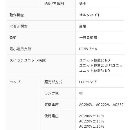
透明/不透明
透明
動作機能
オルタネイト
ベゼル材質
金属
負荷
一般負荷用
最小適用負荷
DC5V 6mA
スイッチユニット構成
ユニット位置1: NO
ユニット位置2: 点灯ユニット
ユニット位置3: NO
ランプ
照光部方式
LEDランプ
ランプ色
橙
定格電圧
AC200V、AC220V、AC230V、
使用電圧
AC200V±10%
AC220V±10%
※1 対応状況
AC230V±10%