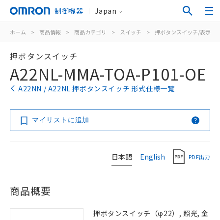
制御機器
Japan
ホーム
>
商品情報
>
商品カテゴリ
>
スイッチ
>
押ボタンスイッチ/表示灯
押ボタンスイッチ
A22NL-MMA-TOA-P101-OE
A22NN / A22NL 押ボタンスイッチ 形式仕様一覧
マイリストに追加
日本語
English
PDF出力
商品概要
押ボタンスイッチ（φ22）, 照光, 金