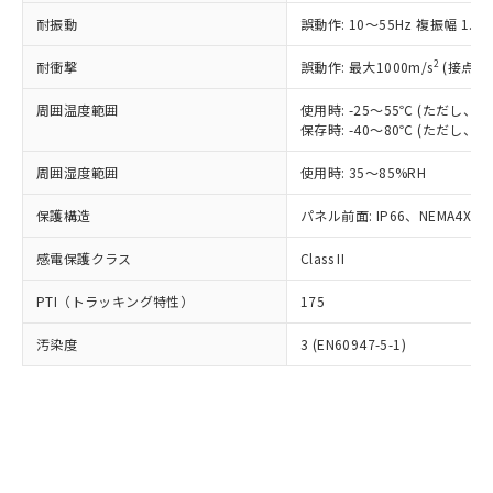
○
一定数以上の在庫あり
ニル類) : 1000ppm、 PBDEs(ポリ臭化ジフェニルエーテ
当社は規制貨物を破棄する場合は、完
ル) (DEHP)(別名：DOP) 1000ppm以下、フタル酸ブチ
正式な納期状況および標準価格はお客
ル類) : 1000ppm、
耐振動
誤動作: 10～55Hz 複振幅 1.
ルベンジル（BBP） 1000ppm以下、フタル酸ジブチル
全に破砕するなど、違法に輸出されな
DBP(フタル酸ジブチル) : 1000ppm、 DIBP(フタル酸ジ
様のお取引先、またはお客様担当のオ
（DBP） 1000ppm以下、フタル酸ジイソブチル
イソブチル) : 1000ppm、 BBP(フタル酸ブチルベンジ
△
一定数には満たないが在庫あり
いよう必要な手段を講じます。
ムロン制御機器販売店・当社販売員に
(DIBP) 1000ppm以下
2
耐衝撃
ル) : 1000ppm、
誤動作: 最大1000m/s
(接点開
当社は貴社製品を、核兵器、ミサイ
但し、RoHS指令で産業用監視および制御機器に対する
DEHP(フタル酸ビス(2-エチルヘキシル)) : 1000ppm
ご相談ください。
適用除外項目は除く。
ル、化学兵器、生物兵器またはその他
－
在庫なし(最新の在庫状況につ
オムロン制御機器販売店や当社販売拠
周囲温度範囲
使用時: -25～55℃ (ただし
フタル酸エステル類の４物質については閾値を超える意
武器並びにこれらの製造装置等に一切
いては、お客様のお取引先、ま
図的な使用がないことを確認しています。
保存時: -40～80℃ (ただし
点は「
販売ネットワーク
」をご確認
※2 環境保護使用期限
使用いたしません。
たはお客様担当のオムロン制御
ください。
当社は、貴社製品を第三者に販売する
周囲湿度範囲
使用時: 35～85%RH
機器販売店・当社販売員にご確
在庫状況および標準価格結果を当社の
※2 対応予定月
「ｅ」：有害物質（10物質）のすべてが基
場合は、上記1、2および3の内容を当
認ください)
事前の承諾なく第三者に漏洩または開
準値以下であることを示します。
保護構造
パネル前面: IP66、NEMA4X, N
該第三者に通知します。また当社は、
示しないようお願いします。
部品在庫の切り替え状況などにより、予定
「10」：通常の使用状況下において有害物
販売先および販売に係わる関係者が違
マイパーツ機能（部品リスト作成サー
空
受注生産機種、また在庫状況の
感電保護クラス
Class II
月が前後することがあります。
質が外部に漏えいし、環境に深刻な影響を
法に輸出するおそれがある場合は、取
ビス）をご利用いただくには、I-Web
白
情報を公開していない機種
及ぼさない年数を意味します。
り引きをいたしません。
メンバーズにご登録されている必要が
PTI（トラッキング特性）
175
「－」：未確認です。当社販売部門へお問
あります。
い合わせください。
お客様が当ウェブサイト上で当社にご
汚染度
3 (EN60947-5-1)
※3 非含有証明書ダウンロード
登録された部品リストについて、当社
および当社の共同利用者が、当社の製
下記の非含有証明書をダウンロードするこ
品・サービスに関するお客様との取
とができます。
合意する
キャンセル
引・商談に必要な範囲で利用すること
をご了承ください。
EU RoHS指令（10物質）の非含有証明書
※当社の共同利用者とは、
"個人情報