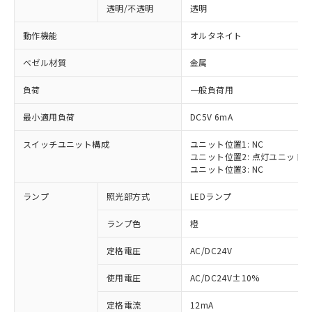
透明/不透明
透明
動作機能
オルタネイト
ベゼル材質
金属
負荷
一般負荷用
最小適用負荷
DC5V 6mA
スイッチユニット構成
ユニット位置1: NC
ユニット位置2: 点灯ユニット
ユニット位置3: NC
ランプ
照光部方式
LEDランプ
ランプ色
橙
定格電圧
AC/DC24V
※1 対応状況
使用電圧
AC/DC24V±10%
定格電流
12mA
対応済み：EU RoHS指令（10物質）の