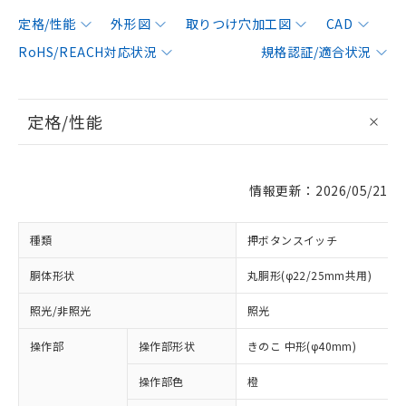
定格/性能
外形図
取りつけ穴加工図
CAD
RoHS/REACH対応状況
規格認証/適合状況
定格/性能
情報更新：2026/05/21
種類
押ボタンスイッチ
胴体形状
丸胴形(φ22/25mm共用)
照光/非照光
照光
操作部
操作部形状
きのこ 中形(φ40mm)
操作部色
橙