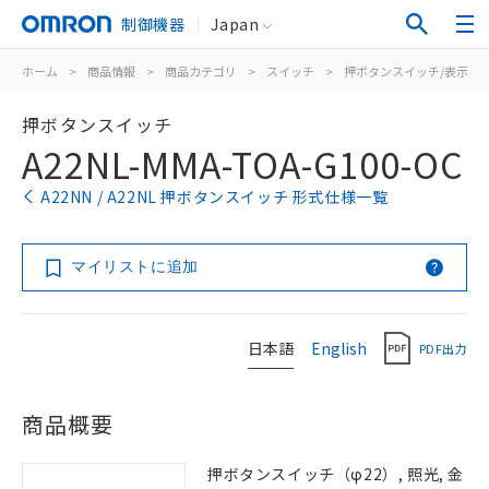
制御機器
Japan
ホーム
>
商品情報
>
商品カテゴリ
>
スイッチ
>
押ボタンスイッチ/表示灯
押ボタンスイッチ
A22NL-MMA-TOA-G100-OC
A22NN / A22NL 押ボタンスイッチ 形式仕様一覧
マイリストに追加
日本語
English
PDF出力
商品概要
押ボタンスイッチ（φ22）, 照光, 金