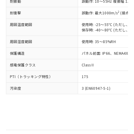
当社は規制貨物を破棄する場合は、完
耐振動
ル) (DEHP)(別名：DOP) 1000ppm以下、フタル酸ブチ
誤動作: 10～55Hz 複振幅 1.
正式な納期状況および標準価格はお客
ル類) : 1000ppm、
ルベンジル（BBP） 1000ppm以下、フタル酸ジブチル
全に破砕するなど、違法に輸出されな
DBP(フタル酸ジブチル) : 1000ppm、 DIBP(フタル酸ジ
様のお取引先、またはお客様担当のオ
（DBP） 1000ppm以下、フタル酸ジイソブチル
イソブチル) : 1000ppm、 BBP(フタル酸ブチルベンジ
△
一定数には満たないが在庫あり
いよう必要な手段を講じます。
2
耐衝撃
誤動作: 最大1000m/s
(接点開
ムロン制御機器販売店・当社販売員に
(DIBP) 1000ppm以下
ル) : 1000ppm、
当社は貴社製品を、核兵器、ミサイ
但し、RoHS指令で産業用監視および制御機器に対する
DEHP(フタル酸ビス(2-エチルヘキシル)) : 1000ppm
ご相談ください。
適用除外項目は除く。
周囲温度範囲
使用時: -25～55℃ (ただし
ル、化学兵器、生物兵器またはその他
－
在庫なし(最新の在庫状況につ
オムロン制御機器販売店や当社販売拠
フタル酸エステル類の４物質については閾値を超える意
保存時: -40～80℃ (ただし
武器並びにこれらの製造装置等に一切
いては、お客様のお取引先、ま
図的な使用がないことを確認しています。
点は「
販売ネットワーク
」をご確認
※2 環境保護使用期限
使用いたしません。
たはお客様担当のオムロン制御
ください。
周囲湿度範囲
使用時: 35～85%RH
当社は、貴社製品を第三者に販売する
機器販売店・当社販売員にご確
在庫状況および標準価格結果を当社の
※2 対応予定月
「ｅ」：有害物質（10物質）のすべてが基
場合は、上記1、2および3の内容を当
認ください)
事前の承諾なく第三者に漏洩または開
保護構造
パネル前面: IP66、NEMA4X, N
準値以下であることを示します。
該第三者に通知します。また当社は、
示しないようお願いします。
部品在庫の切り替え状況などにより、予定
「10」：通常の使用状況下において有害物
販売先および販売に係わる関係者が違
マイパーツ機能（部品リスト作成サー
感電保護クラス
Class II
空
受注生産機種、また在庫状況の
月が前後することがあります。
質が外部に漏えいし、環境に深刻な影響を
法に輸出するおそれがある場合は、取
ビス）をご利用いただくには、I-Web
白
情報を公開していない機種
及ぼさない年数を意味します。
り引きをいたしません。
PTI（トラッキング特性）
175
メンバーズにご登録されている必要が
「－」：未確認です。当社販売部門へお問
あります。
い合わせください。
汚染度
3 (EN60947-5-1)
お客様が当ウェブサイト上で当社にご
※3 非含有証明書ダウンロード
登録された部品リストについて、当社
および当社の共同利用者が、当社の製
下記の非含有証明書をダウンロードするこ
品・サービスに関するお客様との取
とができます。
合意する
キャンセル
引・商談に必要な範囲で利用すること
をご了承ください。
EU RoHS指令（10物質）の非含有証明書
※当社の共同利用者とは、
"個人情報
51物質の非含有証明書（当社基準）