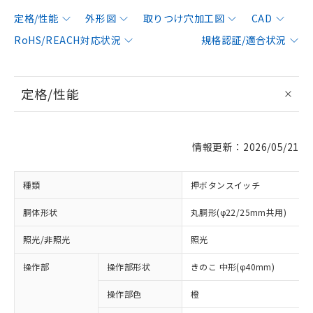
定格/性能
外形図
取りつけ穴加工図
CAD
RoHS/REACH対応状況
規格認証/適合状況
定格/性能
情報更新：2026/05/21
種類
押ボタンスイッチ
胴体形状
丸胴形(φ22/25mm共用)
照光/非照光
照光
操作部
操作部形状
きのこ 中形(φ40mm)
操作部色
橙