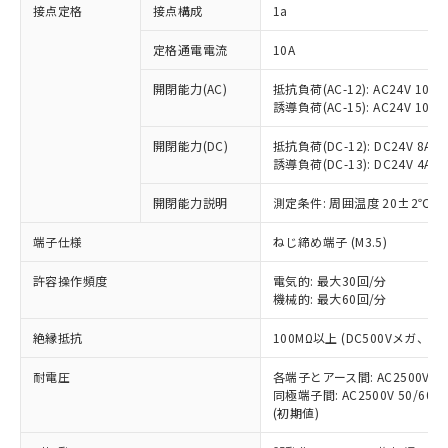
非含有に対応した製品が提供可能な商品で
接点定格
接点構成
1a
す。
対応予定：EU RoHS指令（10物質）の非含
定格通電電流
10A
ご利用条件
有に対応した製品に切り替える予定のある
商品です。
開閉能力(AC)
抵抗負荷(AC-12): AC24V 10A/A
誘導負荷(AC-15): AC24V 10A/AC
対応予定なし：EU RoHS指令（10物質）の
以下の条件をお読みいただき、同意のうえ
非含有に非対応の商品で、対応品を出す予
ご利用ください。
開閉能力(DC)
抵抗負荷(DC-12): DC24V 8A/DC
定はありません。
誘導負荷(DC-13): DC24V 4A/DC
調査・確認中：EU RoHS指令（10物質）の
本サービスは、当社制御機器事業取扱
※1 中国RoHS○×表
非含有の対応状況を調査中または確認中の
商品の当社在庫状況および標準価格
開閉能力説明
測定条件: 周囲温度 20±2℃、
商品です。
(税抜)を提供させていただくもので
「○」：最大均質材料含有率が中国RoHSの
非該当品：ライセンス料など無形物で、有
端子仕様
ねじ締め端子 (M3.5)
す。
基準値以下であることを示します。
害物質有無と関係のない商品です。
当社制御機器事業取扱商品の中には、
「×」：最大均質材料含有率が中国RoHSの
仕入先様の事情により、非含有部品として
許容操作頻度
電気的: 最大30回/分
本サービスの対象外となる商品もある
基準値を超えていることを示します。
いたものが、含有品と判明した場合などや
機械的: 最大60回/分
当社は、これら貴社製品のうち、外国
ことをご了承ください。
「－」：未確認です。当社販売部門へお問
むを得ず変更することがあります。
為替および外国貿易法に定める商品
在庫状況および標準価格照会結果は、
い合わせください。
絶縁抵抗
100MΩ以上 (DC500Vメガ、
（以下｢規制貨物等」という）を輸出
記載している更新日時点での社内デー
*EU RoHS指令（10物質）：
または国外への提供する場合は、日本
記
タに基づき作成されるものであり、閲
説明
耐電圧
鉛(Pb) 1000ppm以下、 水銀(Hg) 1000ppm以下、 カド
各端子とアース間: AC2500V 50/
*中国RoHS10物質の基準値 (GB/T26572)：
国政府の輸出許可(または役務取引許
号
覧された時点での実際の在庫および標
ミウム(Cd) 100ppm以下、
Pb(鉛) :1000ppm、 Hg(水銀) : 1000ppm、 Cd(カドミウ
同極端子間: AC2500V 50/60
可)を取得するなどの必要な手続きを
六価クロム(Cr(Ⅵ)) 1000ppm以下、ポリ臭化ビフェニル
ム) : 100ppm、
準価格とは異なる場合があることをご
(初期値)
類(PBB) 1000ppm以下、ポリ臭化ジフェニルエーテル類
Cr(Ⅵ)(六価クロム) : 1000ppm、 PBBs(ポリ臭化ビフェ
とります。
了承ください。
(PBDE) 1000ppm以下、フタル酸ビス(2-エチルヘキシ
○
一定数以上の在庫あり
ニル類) : 1000ppm、 PBDEs(ポリ臭化ジフェニルエーテ