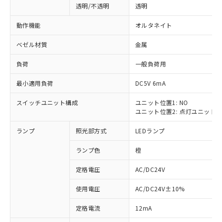
透明/不透明
透明
動作機能
オルタネイト
ベゼル材質
金属
負荷
一般負荷用
最小適用負荷
DC5V 6mA
スイッチユニット構成
ユニット位置1: NO
ユニット位置2: 点灯ユニット
ランプ
照光部方式
LEDランプ
ランプ色
橙
定格電圧
AC/DC24V
使用電圧
AC/DC24V±10%
※1 対応状況
定格電流
12mA
対応済み：EU RoHS指令（10物質）の