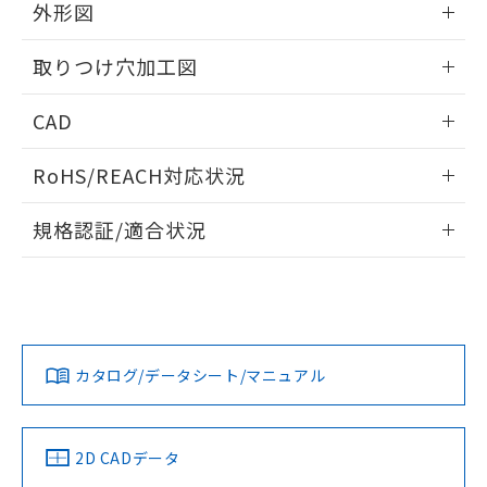
の共同利用に関して"
の「1.共同利
外形図
※本証明書は発行日時点で非含有を証明す
用者の範囲」に記載されている法人を
るもので、過去に遡って非含有を証明する
指します。
情報更新：2026/05/21
ものではありません。
取りつけ穴加工図
また、RoHS指令のフタル酸エステル類４
物質の対応では、対応完了までの期間は出
情報更新：2026/05/21
CAD
荷製品に未対応品が混在することから備考
欄に対応日を記載しておりました。
ログイン/会員登録いただくと、CADデータをダウンロー
RoHS/REACH対応状況
既に当社にて対応品への在庫切替を完了
ドすることができます。
していることから、特段のことがない限
情報更新：2026/7/29
り、2022年1月12日より割愛しておりま
規格認証/適合状況
す。
ログイン/会員登録
EU RoHS
注意事項・凡例
UL認証
CSA認証
CEマーキング
Yes
Yes
Yes
対応状況
対応予定月
※1
※2
ダウンロードデータをご利用いただく前に、以下を必ずお読
みください。
カタログ/データシート/マニュアル
対応済み
ソフトウェアの使用条件
LR型式承認
DNV型式承認
BV型式承認
KR型式承
（イギリス
（ノルウェー
（フランス
（韓国
船舶規格）
船舶規格）
船舶規格）
船舶規格
中国 RoHS
注意事項・凡例
2D CADデータ