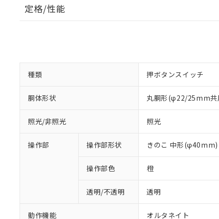
定格/性能
種類
押ボタンスイッチ
胴体形状
丸胴形(φ22/25mm共
照光/非照光
照光
操作部
操作部形状
きのこ 中形(φ40mm)
操作部色
橙
透明/不透明
透明
動作機能
オルタネイト