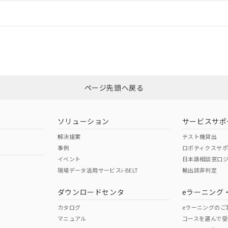
情報更新：
ログイン/会員登録
CCC認証
電波法
みください。
Yes
N/A
非含有証明書
※3
ページ先頭へ戻る
ダウンロードはこちら
型式承認
NK型式承認
ABS型式承認
韓国
（日本
（アメリカ
ソリューション
サービスサポ
舶規格）
船舶規格）
船舶規格）
解決提案
テスト機貸出
事例
ロボティクスサ
No
No
イベント
日本語相談窓口
現場データ活用サービスi-BELT
輸出該非判定
I)
PBBs
PBDEs
DBP
ダウンロードセンタ
eラーニング
この製品の規格認証/適合
その他の認証はこちらのページからご
カタログ
eラーニングのご
マニュアル
コースを選んで受
O
O
O