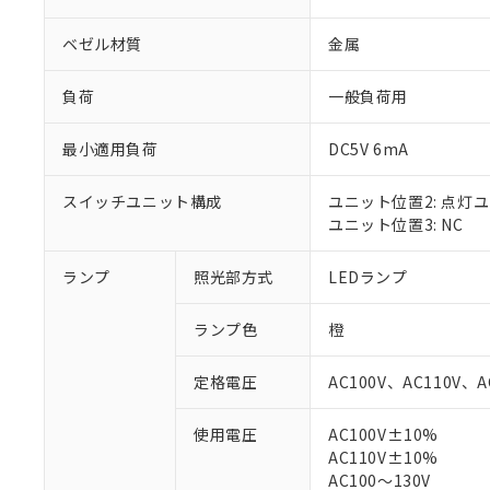
ベゼル材質
金属
負荷
一般負荷用
最小適用負荷
DC5V 6mA
スイッチユニット構成
ユニット位置2: 点灯
ユニット位置3: NC
ランプ
照光部方式
LEDランプ
※1 対応状況
ランプ色
橙
対応済み：EU
対応予定：EU R
定格電圧
AC100V、AC110V、A
対応予定なし：EU
調査・確認中：EU
ご利用条件
使用電圧
AC100V±10%
非該当品：ライセ
AC110V±10%
※1 中国RoHS
仕入先様の事情に
AC100～130V