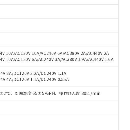
みいただき、同意のうえご利用ください。
材料含有率が中国RoHSの基準値以下であることを示します。
材料含有率が中国RoHSの基準値を超えていることを示します。
、当社制御機器事業取扱商品の当社在庫状況および標準価格(税抜)
ら貴社製品のうち、外国為替および外国貿易法に定める商品（以下｢
質）：
す。当社販売部門へお問い合わせください。
 水銀(Hg) 1000ppm以下、 カドミウム(Cd) 100ppm以下、
たは国外への提供する場合は、日本国政府の輸出許可(または役務取
000ppm以下、ポリ臭化ビフェニル類(PBB) 1000ppm以下、ポリ臭化ジフェニルエーテル類(P
事業取扱商品の中には、本サービスの対象外となる商品もあること
手続きをとります。
キシル) (DEHP)(別名：DOP) 1000ppm以下、フタル酸ブチルベンジル（BBP） 100
(GB/T26572)：
以下、フタル酸ジイソブチル (DIBP) 1000ppm以下
び標準価格照会結果は、記載している更新日時点での社内データに
物を破棄する場合は、完全に破砕するなど、違法に輸出されないよ
(水銀) : 1000ppm、 Cd(カドミウム) : 100ppm、
業用監視および制御機器に対する適用除外項目は除く。
覧された時点での実際の在庫および標準価格とは異なる場合がある
1000ppm、 PBBs(ポリ臭化ビフェニル類) : 1000ppm、 PBDEs(ポリ臭化ジフェニルエーテル類
物質については閾値を超える意図的な使用がないことを確認しています。
上の在庫あり
 1000ppm、 DIBP(フタル酸ジイソブチル) : 1000ppm、 BBP(フタル酸ブチルベンジル) :
品を、核兵器、ミサイル、化学兵器、生物兵器またはその他武器並
チルヘキシル)) : 1000ppm
況および標準価格はお客様のお取引先、またはお客様担当のオムロ
用いたしません。
V 10A/AC120V 10A/AC240V 6A/AC380V 2A/AC440V 2A
ご相談ください。
は満たないが在庫あり
製品を第三者に販売する場合は、上記1、2および3の内容を当該第
 10A/AC120V 6A/AC240V 3A/AC380V 1.9A/AC440V 1.6A
機器販売店や当社販売拠点は「
販売ネットワーク
」をご確認くだ
販売先および販売に係わる関係者が違法に輸出するおそれがある場
用期限
び標準価格結果を当社の事前の承諾なく第三者に漏洩または開示し
え状況などにより、予定月が前後することがあります。
(最新の在庫状況については、お客様のお取引先、またはお客様担当
V 8A/DC120V 2.2A/DC240V 1.1A
（10物質）のすべてが基準値以下であることを示します。
店・当社販売員にご確認ください)
V 4A/DC120V 1.1A/DC240V 0.55A
能（部品リスト作成サービス）をご利用いただくには、I-Webメン
使用状況下において有害物質が外部に漏えいし、環境に深刻な影響を
あります。
機種、また在庫状況の情報を公開していない機種
ェブサイト上で当社にご登録された部品リストについて、当社およ
0±2℃、周囲湿度 65±5%RH、操作ひん度 30回/min
書ダウンロード
す。当社販売部門へお問い合わせください。
品・サービスに関するお客様との取引・商談に必要な範囲で利用す
合意する
キャンセル
書をダウンロードすることができます。
利用者とは、
"個人情報の共同利用に関して"
の「1.共同利用者の
します。
10物質）の非含有証明書
明書（当社基準）