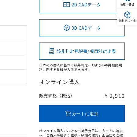
2D CADデータ
在庫・価格
無料テスト機
3D CADデータ
該非判定見解書/項目別対比表
日本の外為法に基づく該非判定、およびEAR再輸出規
制に関する見解が入手できます。
オンライン購入
¥ 2,910
販売価格（税込）
カートに追加
オンライン購入における出荷予定日は、カートに追加
～「ご購入手続き：価格・納期の確認」画面にてご確