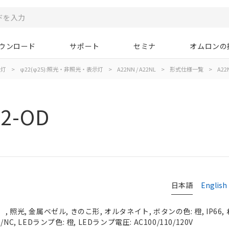
ウンロード
サポート
セミナ
オムロンの
示灯
>
φ22(φ25):照光・非照光・表示灯
>
A22NN / A22NL
>
形式仕様一覧
>
A22
02-OD
日本語
English
 照光, 金属ベゼル, きのこ形, オルタネイト, ボタンの色: 橙, IP66,
C, LEDランプ色: 橙, LEDランプ電圧: AC100/110/120V