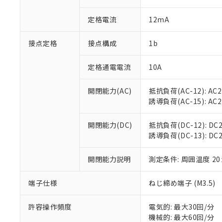
があります。
以下の条件をお読
「○」：最大均質
定格電流
12mA
「×」：最大均質
本サービスは
当社は、これ
*EU RoHS指令（10物
「－」：未確認で
鉛(Pb) 1000ppm以下、
くものです。
う）を輸出ま
記
説明
六価クロム(Cr(Ⅵ)) 1
接点定格
接点構成
1b
当社制御機器
などの必要な
フタル酸ビス(2-エチルヘ
号
*中国RoHS10物質の基準値 
ル（DBP） 1000ppm
在庫状況およ
当社は規制貨
Pb(鉛) :1000ppm、 Hg
但し、RoHS指令で産
のであり、閲
ます。
定格通電電流
10A
Cr(Ⅵ)(六価クロム) : 
フタル酸エステル類の４
○
一定数以
DBP(フタル酸ジブチル) :
い。
当社は貴社製
DEHP(フタル酸ビス(2-エ
正式な納期状
置等に一切使
開閉能力(AC)
抵抗負荷(AC-12): AC24
当社販売員に
※2 対応予定月
△
一定数に
当社は、貴社
誘導負荷(AC-15): AC24V
オムロン制御
また当社は、
※2 環境保護使
在庫状況およ
部品在庫の切り替
たしません。
－
在庫なし
開閉能力(DC)
抵抗負荷(DC-12): DC24
す。
「ｅ」：有害物質
機器販売
誘導負荷(DC-13): DC24
マイパーツ機
「10」：通常の
ている必要が
味します。
空
受注生産
お客様が当ウ
開閉能力説明
測定条件: 周囲温度 2
※3 非含有証明
「－」：未確認で
白
が、当社の製
さい。
下記の非含有証明
端子仕様
ねじ締め端子 (M3.5)
※当社の共同
いる法人を指
EU RoHS指令（
許容操作頻度
電気的: 最大30回/分
51物質の非含有証
機械的: 最大60回/分