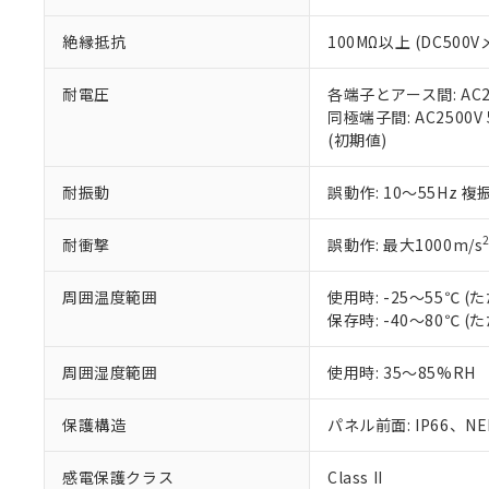
※本証明書は発行
また、RoHS指
絶縁抵抗
100MΩ以上 (DC5
混在することから
既に当社にて対応
り割愛しておりま
耐電圧
各端子とアース間: AC250
同極端子間: AC2500V
(初期値)
耐振動
誤動作: 10～55Hz 複
耐衝撃
誤動作: 最大1000m/s
周囲温度範囲
使用時: -25～55℃
保存時: -40～80℃
周囲湿度範囲
使用時: 35～85%RH
保護構造
パネル前面: IP66、NEM
感電保護クラス
Class II