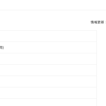
情報更新：2
用)