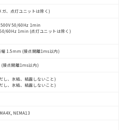
日時点で非含有を証明するもので、過去に遡って非含有を証明するも
令のフタル酸エステル類４物質の対応では、対応完了までの期間は出
00Vメガ、点灯ユニットは除く)
備考欄に対応日を記載しておりました。
品への在庫切替を完了していることから、特段のことがない限り、20
す。
0V 50/60Hz 1min
 50/60Hz 1min (点灯ユニットは除く)
振幅 1.5mm (接点開離1ms以内)
2
(接点開離1ms以内)
 (ただし、氷結、結露しないこと)
 (ただし、氷結、結露しないこと)
A4X, NEMA13