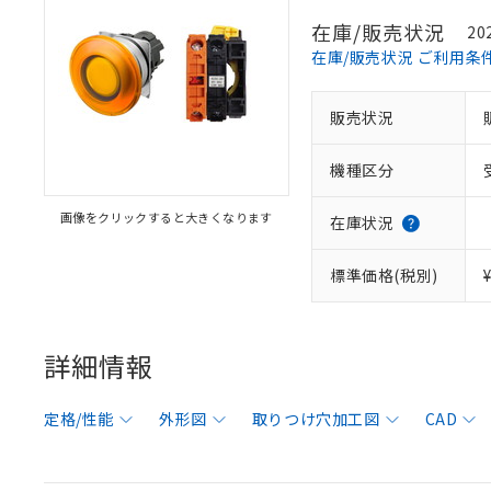
在庫/販売状況
20
在庫/販売状況 ご利用条
販売状況
機種区分
画像をクリックすると大きくなります
在庫状況
標準価格(税別)
詳細情報
定格/性能
外形図
取りつけ穴加工図
CAD