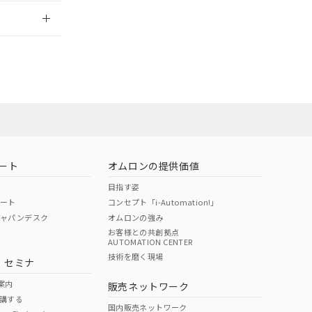
2026/7/29
ート
オムロンの提供価値
目指す姿
ポート
コンセプト「i-Automation!」
ジャパンデスク
オムロンの強み
お客様との共創拠点
AUTOMATION CENTER
DIBP
BBP
DEHP
環境保護
技術を磨く現場
・セミナ
状況ページへ
使用期限
検索ください
案内
販売ネットワーク
講する
O
O
O
e
国内販売ネットワーク