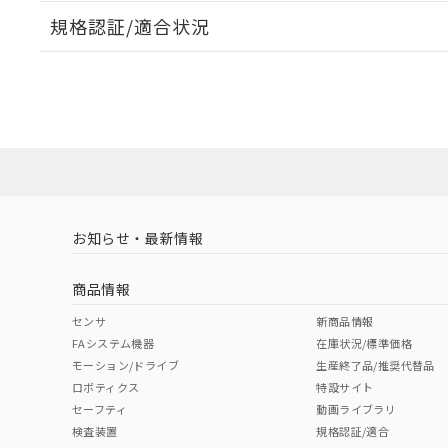
規格認証/適合状況
EU RoHS
注意事項・凡例
UL認証
CSA認証
CEマーキング
ダウンロードデータをご利用いただく前に、以下を必ずお読
Yes
Yes
Yes
対応状況
対応予定月
※1
※2
ソフトウェアの使用条件
対応済み
LR型式承認
DNV型式承認
BV型式承認
KR
（イギリス
（ノルウェー
（フランス
（
お知らせ・最新情報
中国 RoHS
注意事項・凡例
船舶規格）
船舶規格）
船舶規格）
船
商品情報
No
No
No
No
中国 RoHS表
※1 ※2
センサ
新商品情報
FAシステム機器
在庫状況/標準価格
Pb
Hg
Cd
Cr(V
モーション/ドライブ
生産終了品/推奨代替品
ロボティクス
特設サイト
セーフティ
動画ライブラリ
検査装置
規格認証/適合
O
O
O
O