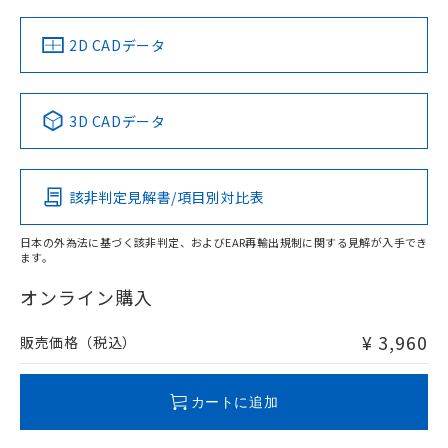
中国 RoHS
注意事項・凡例
2D CADデータ
中国 RoHS表
※1 ※2
3D CADデータ
Pb
Hg
Cd
Cr(VI)
該非判定見解書/項目別対比表
O
O
O
O
日本の外為法に基づく該非判定、およびEAR再輸出規制に関する見解が入手でき
ます。
"対応済み"や非含有の記載がされた商品であっても、流通
在庫等で未対応品が混在する可能性があります。
オンライン購入
非含有品が必要な際は、弊社営業部門もしくは販売店へお
問い合わせください。
¥ 3,960
販売価格（税込）
この製品のRoHS/REACH対応状況ページへ
カートに追加