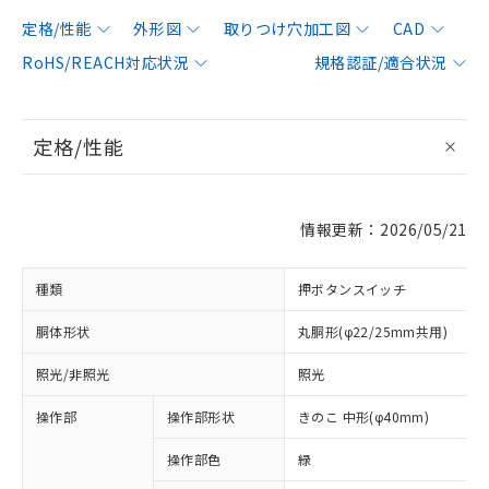
定格/性能
外形図
取りつけ穴加工図
CAD
RoHS/REACH対応状況
規格認証/適合状況
定格/性能
情報更新：2026/05/21
種類
押ボタンスイッチ
胴体形状
丸胴形(φ22/25mm共用)
照光/非照光
照光
操作部
操作部形状
きのこ 中形(φ40mm)
操作部色
緑