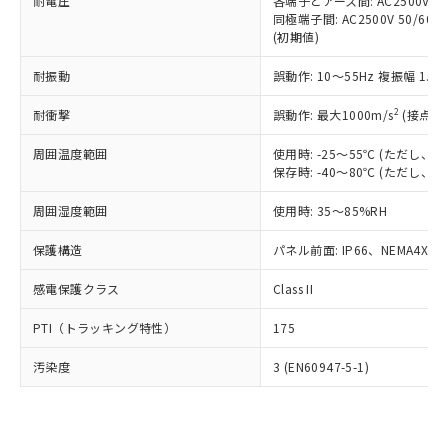
準価格とは異なる場合があることをご
耐電圧
各端子とアース間: AC2500V 50/
類(PBB) 1000ppm以下、ポリ臭化ジフェニルエーテル類
Cr(Ⅵ)(六価クロム) : 1000ppm、 PBBs(ポリ臭化ビフェ
とります。
同極端子間: AC2500V 50/60
了承ください。
(PBDE) 1000ppm以下、フタル酸ビス(2-エチルヘキシ
○
一定数以上の在庫あり
ニル類) : 1000ppm、 PBDEs(ポリ臭化ジフェニルエーテ
当社は規制貨物を破棄する場合は、完
(初期値)
ル) (DEHP)(別名：DOP) 1000ppm以下、フタル酸ブチ
正式な納期状況および標準価格はお客
ル類) : 1000ppm、
ルベンジル（BBP） 1000ppm以下、フタル酸ジブチル
全に破砕するなど、違法に輸出されな
DBP(フタル酸ジブチル) : 1000ppm、 DIBP(フタル酸ジ
様のお取引先、またはお客様担当のオ
（DBP） 1000ppm以下、フタル酸ジイソブチル
イソブチル) : 1000ppm、 BBP(フタル酸ブチルベンジ
△
一定数には満たないが在庫あり
耐振動
誤動作: 10～55Hz 複振幅 1.
いよう必要な手段を講じます。
ムロン制御機器販売店・当社販売員に
(DIBP) 1000ppm以下
ル) : 1000ppm、
当社は貴社製品を、核兵器、ミサイ
但し、RoHS指令で産業用監視および制御機器に対する
DEHP(フタル酸ビス(2-エチルヘキシル)) : 1000ppm
ご相談ください。
2
耐衝撃
適用除外項目は除く。
誤動作: 最大1000m/s
(接点開
ル、化学兵器、生物兵器またはその他
－
在庫なし(最新の在庫状況につ
オムロン制御機器販売店や当社販売拠
フタル酸エステル類の４物質については閾値を超える意
武器並びにこれらの製造装置等に一切
いては、お客様のお取引先、ま
図的な使用がないことを確認しています。
点は「
販売ネットワーク
」をご確認
周囲温度範囲
使用時: -25～55℃ (ただし
※2 環境保護使用期限
使用いたしません。
たはお客様担当のオムロン制御
ください。
保存時: -40～80℃ (ただし
当社は、貴社製品を第三者に販売する
機器販売店・当社販売員にご確
在庫状況および標準価格結果を当社の
※2 対応予定月
「ｅ」：有害物質（10物質）のすべてが基
場合は、上記1、2および3の内容を当
認ください)
事前の承諾なく第三者に漏洩または開
周囲湿度範囲
使用時: 35～85%RH
準値以下であることを示します。
該第三者に通知します。また当社は、
示しないようお願いします。
部品在庫の切り替え状況などにより、予定
「10」：通常の使用状況下において有害物
販売先および販売に係わる関係者が違
保護構造
パネル前面: IP66、NEMA4X, N
マイパーツ機能（部品リスト作成サー
空
受注生産機種、また在庫状況の
月が前後することがあります。
質が外部に漏えいし、環境に深刻な影響を
法に輸出するおそれがある場合は、取
ビス）をご利用いただくには、I-Web
白
情報を公開していない機種
及ぼさない年数を意味します。
り引きをいたしません。
感電保護クラス
Class II
メンバーズにご登録されている必要が
「－」：未確認です。当社販売部門へお問
あります。
い合わせください。
PTI（トラッキング特性）
175
お客様が当ウェブサイト上で当社にご
※3 非含有証明書ダウンロード
登録された部品リストについて、当社
汚染度
3 (EN60947-5-1)
および当社の共同利用者が、当社の製
下記の非含有証明書をダウンロードするこ
品・サービスに関するお客様との取
とができます。
合意する
キャンセル
引・商談に必要な範囲で利用すること
をご了承ください。