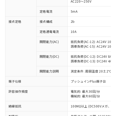
AC220～250V
対応済み：EU RoHS指令（10物質）の
非含有に対応した製品が提供可能な商品で
定格電流
5mA
す。
対応予定：EU RoHS指令（10物質）の非含
接点定格
接点構成
2b
ご利用条件
有に対応した製品に切り替える予定のある
定格通電電流
10A
商品です。
対応予定なし：EU RoHS指令（10物質）の
以下の条件をお読みいただき、同意のうえ
開閉能力(AC)
抵抗負荷(AC-12): AC24V 10A/A
非含有に非対応の商品で、対応品を出す予
誘導負荷(AC-15): AC24V 10A/AC
ご利用ください。
定はありません。
調査・確認中：EU RoHS指令（10物質）の
本サービスは、当社制御機器事業取扱
開閉能力(DC)
抵抗負荷(DC-12): DC24V 8A/DC
※1 中国RoHS○×表
非含有の対応状況を調査中または確認中の
誘導負荷(DC-13): DC24V 4A/DC
商品の当社在庫状況および標準価格
商品です。
(税抜)を提供させていただくもので
「○」：最大均質材料含有率が中国RoHSの
非該当品：ライセンス料など無形物で、有
開閉能力説明
測定条件: 周囲温度 20±2℃、
す。
基準値以下であることを示します。
害物質有無と関係のない商品です。
当社制御機器事業取扱商品の中には、
「×」：最大均質材料含有率が中国RoHSの
仕入先様の事情により、非含有部品として
端子仕様
プッシュインPlus端子台
本サービスの対象外となる商品もある
基準値を超えていることを示します。
いたものが、含有品と判明した場合などや
当社は、これら貴社製品のうち、外国
ことをご了承ください。
「－」：未確認です。当社販売部門へお問
許容操作頻度
電気的: 最大30回/分
むを得ず変更することがあります。
為替および外国貿易法に定める商品
在庫状況および標準価格照会結果は、
機械的: 最大60回/分
い合わせください。
（以下｢規制貨物等」という）を輸出
記載している更新日時点での社内デー
*EU RoHS指令（10物質）：
または国外への提供する場合は、日本
記
タに基づき作成されるものであり、閲
説明
絶縁抵抗
100MΩ以上 (DC500Vメガ、
鉛(Pb) 1000ppm以下、 水銀(Hg) 1000ppm以下、 カド
*中国RoHS10物質の基準値 (GB/T26572)：
国政府の輸出許可(または役務取引許
号
覧された時点での実際の在庫および標
ミウム(Cd) 100ppm以下、
Pb(鉛) :1000ppm、 Hg(水銀) : 1000ppm、 Cd(カドミウ
可)を取得するなどの必要な手続きを
六価クロム(Cr(Ⅵ)) 1000ppm以下、ポリ臭化ビフェニル
ム) : 100ppm、