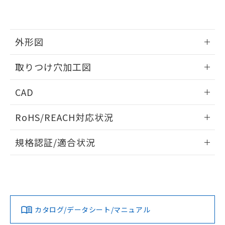
EU RoHS指令（10物質）の非含有証明書
※当社の共同利用者とは、
"個人情報
51物質の非含有証明書（当社基準）
の共同利用に関して"
の「1.共同利
※本証明書は発行日時点で非含有を証明す
用者の範囲」に記載されている法人を
るもので、過去に遡って非含有を証明する
指します。
外形図
ものではありません。
また、RoHS指令のフタル酸エステル類４
情報更新：2026/05/21
取りつけ穴加工図
物質の対応では、対応完了までの期間は出
荷製品に未対応品が混在することから備考
情報更新：2026/05/21
欄に対応日を記載しておりました。
CAD
既に当社にて対応品への在庫切替を完了
していることから、特段のことがない限
ログイン/会員登録いただくと、CADデータをダウンロー
RoHS/REACH対応状況
り、2022年1月12日より割愛しておりま
ドすることができます。
す。
情報更新：2026/7/29
規格認証/適合状況
ログイン/会員登録
EU RoHS
注意事項・凡例
A22NL-MMA-TGA-P202-GEについての規格認証/適合状況に
ついては、「カスタマーサポートセンタ お客様相談室」また
は貴社担当オムロン営業員または販売店にお問い合わせくだ
対応状況
対応予定月
※1
※2
さい。
ダウンロードデータをご利用いただく前に、以下を必ずお読
みください。
カタログ/データシート/マニュアル
対応済み
ソフトウェアの使用条件
お問い合わせ