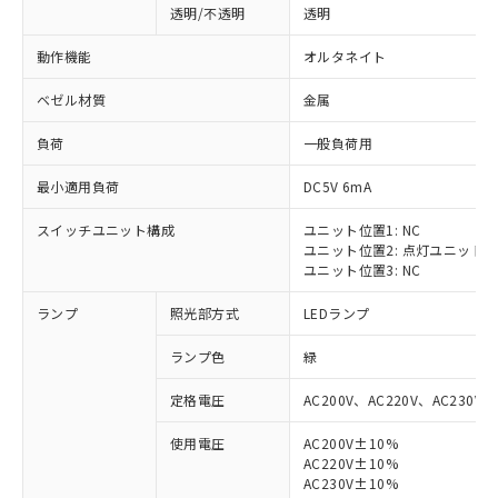
透明/不透明
透明
動作機能
オルタネイト
ベゼル材質
金属
負荷
一般負荷用
最小適用負荷
DC5V 6mA
スイッチユニット構成
ユニット位置1: NC
ユニット位置2: 点灯ユニット
ユニット位置3: NC
ランプ
照光部方式
LEDランプ
ランプ色
緑
定格電圧
AC200V、AC220V、AC230V、
使用電圧
AC200V±10%
AC220V±10%
※1 対応状況
AC230V±10%