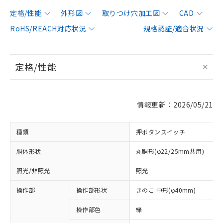
定格/性能
外形図
取りつけ穴加工図
CAD
RoHS/REACH対応状況
規格認証/適合状況
定格/性能
情報更新：2026/05/21
種類
押ボタンスイッチ
胴体形状
丸胴形(φ22/25mm共用)
照光/非照光
照光
操作部
操作部形状
きのこ 中形(φ40mm)
操作部色
緑