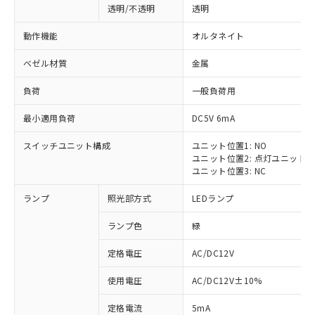
透明/不透明
透明
動作機能
オルタネイト
ベゼル材質
金属
負荷
一般負荷用
最小適用負荷
DC5V 6mA
スイッチユニット構成
ユニット位置1: NO
ユニット位置2: 点灯ユニット
ユニット位置3: NC
ランプ
照光部方式
LEDランプ
ランプ色
緑
定格電圧
AC/DC12V
使用電圧
AC/DC12V±10%
定格電流
5mA