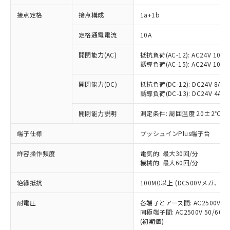
接点定格
接点構成
1a+1b
※1 対応状況
定格通電電流
10A
対応済み：EU RoHS指令（10物質）の
開閉能力(AC)
抵抗負荷(AC-12): AC24V 10A/A
非含有に対応した製品が提供可能な商品で
誘導負荷(AC-15): AC24V 10A/AC
す。
対応予定：EU RoHS指令（10物質）の非含
開閉能力(DC)
抵抗負荷(DC-12): DC24V 8A/DC
ご利用条件
有に対応した製品に切り替える予定のある
誘導負荷(DC-13): DC24V 4A/DC
商品です。
対応予定なし：EU RoHS指令（10物質）の
開閉能力説明
測定条件: 周囲温度 20±2℃、
以下の条件をお読みいただき、同意のうえ
非含有に非対応の商品で、対応品を出す予
ご利用ください。
端子仕様
プッシュインPlus端子台
定はありません。
調査・確認中：EU RoHS指令（10物質）の
本サービスは、当社制御機器事業取扱
※1 中国RoHS○×表
許容操作頻度
電気的: 最大30回/分
非含有の対応状況を調査中または確認中の
商品の当社在庫状況および標準価格
機械的: 最大60回/分
商品です。
(税抜)を提供させていただくもので
「○」：最大均質材料含有率が中国RoHSの
非該当品：ライセンス料など無形物で、有
す。
絶縁抵抗
100MΩ以上 (DC500Vメガ、
基準値以下であることを示します。
害物質有無と関係のない商品です。
当社制御機器事業取扱商品の中には、
「×」：最大均質材料含有率が中国RoHSの
仕入先様の事情により、非含有部品として
耐電圧
各端子とアース間: AC2500V 50/
本サービスの対象外となる商品もある
基準値を超えていることを示します。
いたものが、含有品と判明した場合などや
当社は、これら貴社製品のうち、外国
同極端子間: AC2500V 50/60
ことをご了承ください。
「－」：未確認です。当社販売部門へお問
むを得ず変更することがあります。
(初期値)
為替および外国貿易法に定める商品
在庫状況および標準価格照会結果は、
い合わせください。