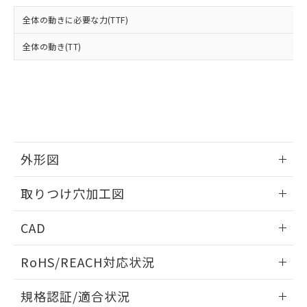
および当社の共同利用者が、当社の製
下記の非含有証明書をダウンロードするこ
品・サービスに関するお客様との取
全体の動きに必要な力(TTF)
とができます。
合意する
キャンセル
引・商談に必要な範囲で利用すること
をご了承ください。
全体の動き(TT)
EU RoHS指令（10物質）の非含有証明書
※当社の共同利用者とは、
"個人情報
51物質の非含有証明書（当社基準）
の共同利用に関して"
の「1.共同利
※本証明書は発行日時点で非含有を証明す
用者の範囲」に記載されている法人を
るもので、過去に遡って非含有を証明する
指します。
ものではありません。
また、RoHS指令のフタル酸エステル類４
物質の対応では、対応完了までの期間は出
荷製品に未対応品が混在することから備考
外形図
欄に対応日を記載しておりました。
情報更新：2026/05/21
既に当社にて対応品への在庫切替を完了
取りつけ穴加工図
していることから、特段のことがない限
り、2022年1月12日より割愛しておりま
情報更新：2026/05/21
CAD
す。
ログイン/会員登録いただくと、CADデータをダウンロー
RoHS/REACH対応状況
ドすることができます。
情報更新：2026/7/29
規格認証/適合状況