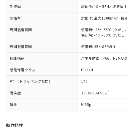
（以下｢規制貨物等」という）を輸出
記載している更新日時点での社内デー
耐振動
誤動作: 10～55Hz 複振幅 1.
*EU RoHS指令（10物質）：
または国外への提供する場合は、日本
記
タに基づき作成されるものであり、閲
説明
鉛(Pb) 1000ppm以下、 水銀(Hg) 1000ppm以下、 カド
*中国RoHS10物質の基準値 (GB/T26572)：
国政府の輸出許可(または役務取引許
号
覧された時点での実際の在庫および標
ミウム(Cd) 100ppm以下、
Pb(鉛) :1000ppm、 Hg(水銀) : 1000ppm、 Cd(カドミウ
2
耐衝撃
誤動作: 最大1000m/s
(接点開
可)を取得するなどの必要な手続きを
六価クロム(Cr(Ⅵ)) 1000ppm以下、ポリ臭化ビフェニル
ム) : 100ppm、
準価格とは異なる場合があることをご
類(PBB) 1000ppm以下、ポリ臭化ジフェニルエーテル類
Cr(Ⅵ)(六価クロム) : 1000ppm、 PBBs(ポリ臭化ビフェ
とります。
了承ください。
(PBDE) 1000ppm以下、フタル酸ビス(2-エチルヘキシ
周囲温度範囲
使用時: -25～55℃ (ただし
○
一定数以上の在庫あり
ニル類) : 1000ppm、 PBDEs(ポリ臭化ジフェニルエーテ
当社は規制貨物を破棄する場合は、完
ル) (DEHP)(別名：DOP) 1000ppm以下、フタル酸ブチ
正式な納期状況および標準価格はお客
ル類) : 1000ppm、
保存時: -40～80℃ (ただし
ルベンジル（BBP） 1000ppm以下、フタル酸ジブチル
全に破砕するなど、違法に輸出されな
DBP(フタル酸ジブチル) : 1000ppm、 DIBP(フタル酸ジ
様のお取引先、またはお客様担当のオ
（DBP） 1000ppm以下、フタル酸ジイソブチル
イソブチル) : 1000ppm、 BBP(フタル酸ブチルベンジ
△
一定数には満たないが在庫あり
いよう必要な手段を講じます。
周囲湿度範囲
使用時: 35～85%RH
ムロン制御機器販売店・当社販売員に
(DIBP) 1000ppm以下
ル) : 1000ppm、
当社は貴社製品を、核兵器、ミサイ
但し、RoHS指令で産業用監視および制御機器に対する
DEHP(フタル酸ビス(2-エチルヘキシル)) : 1000ppm
ご相談ください。
適用除外項目は除く。
ル、化学兵器、生物兵器またはその他
保護構造
パネル前面: IP66、NEMA4X, N
－
在庫なし(最新の在庫状況につ
オムロン制御機器販売店や当社販売拠
フタル酸エステル類の４物質については閾値を超える意
武器並びにこれらの製造装置等に一切
いては、お客様のお取引先、ま
図的な使用がないことを確認しています。
点は「
販売ネットワーク
」をご確認
※2 環境保護使用期限
感電保護クラス
Class II
使用いたしません。
たはお客様担当のオムロン制御
ください。
当社は、貴社製品を第三者に販売する
機器販売店・当社販売員にご確
在庫状況および標準価格結果を当社の
PTI（トラッキング特性）
175
※2 対応予定月
「ｅ」：有害物質（10物質）のすべてが基
場合は、上記1、2および3の内容を当
認ください)
事前の承諾なく第三者に漏洩または開
準値以下であることを示します。
該第三者に通知します。また当社は、
示しないようお願いします。
汚染度
3 (EN60947-5-1)
部品在庫の切り替え状況などにより、予定
「10」：通常の使用状況下において有害物
販売先および販売に係わる関係者が違
マイパーツ機能（部品リスト作成サー
空
受注生産機種、また在庫状況の
月が前後することがあります。
質が外部に漏えいし、環境に深刻な影響を
法に輸出するおそれがある場合は、取
ビス）をご利用いただくには、I-Web
白
情報を公開していない機種
質量
約65g
及ぼさない年数を意味します。
り引きをいたしません。
メンバーズにご登録されている必要が
「－」：未確認です。当社販売部門へお問
あります。
い合わせください。
お客様が当ウェブサイト上で当社にご
動作特性
※3 非含有証明書ダウンロード
登録された部品リストについて、当社