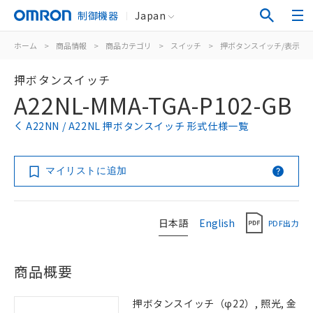
制御機器
Japan
ホーム
>
商品情報
>
商品カテゴリ
>
スイッチ
>
押ボタンスイッチ/表示灯
押ボタンスイッチ
A22NL-MMA-TGA-P102-GB
A22NN / A22NL 押ボタンスイッチ 形式仕様一覧
マイリストに追加
日本語
English
PDF出力
商品概要
押ボタンスイッチ（φ22）, 照光, 金