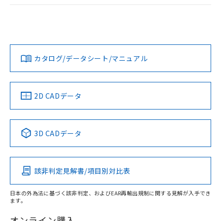
ログイン/会員登録
EU RoHS
注意事項・凡例
A22NL-MMA-TGA-P102-GBについての規格認証/適合状況に
ついては、「カスタマーサポートセンタ お客様相談室」また
は貴社担当オムロン営業員または販売店にお問い合わせくだ
対応状況
対応予定月
※1
※2
さい。
ダウンロードデータをご利用いただく前に、以下を必ずお読
みください。
カタログ/データシート/マニュアル
対応済み
ソフトウェアの使用条件
お問い合わせ
中国 RoHS
注意事項・凡例
2D CADデータ
中国 RoHS表
※1 ※2
3D CADデータ
Pb
Hg
Cd
Cr(VI)
該非判定見解書/項目別対比表
X
O
O
O
日本の外為法に基づく該非判定、およびEAR再輸出規制に関する見解が入手でき
ます。
"対応済み"や非含有の記載がされた商品であっても、流通
在庫等で未対応品が混在する可能性があります。
オンライン購入