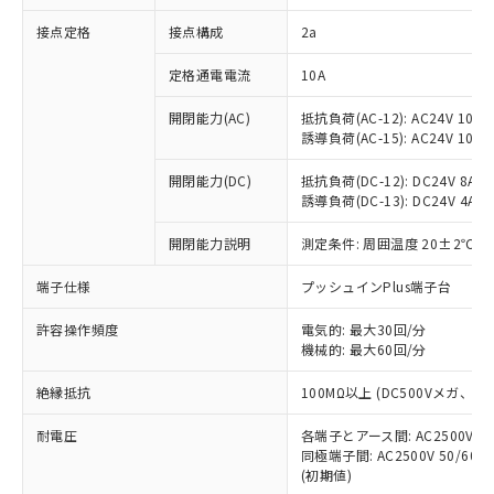
非含有に対応した製品が提供可能な商品で
接点定格
接点構成
2a
す。
対応予定：EU RoHS指令（10物質）の非含
ご利用条件
定格通電電流
10A
有に対応した製品に切り替える予定のある
商品です。
開閉能力(AC)
抵抗負荷(AC-12): AC24V 10A/A
対応予定なし：EU RoHS指令（10物質）の
誘導負荷(AC-15): AC24V 10A/AC
以下の条件をお読みいただき、同意のうえ
非含有に非対応の商品で、対応品を出す予
ご利用ください。
定はありません。
開閉能力(DC)
抵抗負荷(DC-12): DC24V 8A/DC
調査・確認中：EU RoHS指令（10物質）の
誘導負荷(DC-13): DC24V 4A/DC
本サービスは、当社制御機器事業取扱
※1 中国RoHS○×表
非含有の対応状況を調査中または確認中の
商品の当社在庫状況および標準価格
開閉能力説明
測定条件: 周囲温度 20±2℃、
商品です。
(税抜)を提供させていただくもので
「○」：最大均質材料含有率が中国RoHSの
非該当品：ライセンス料など無形物で、有
す。
端子仕様
プッシュインPlus端子台
基準値以下であることを示します。
害物質有無と関係のない商品です。
当社制御機器事業取扱商品の中には、
「×」：最大均質材料含有率が中国RoHSの
仕入先様の事情により、非含有部品として
本サービスの対象外となる商品もある
許容操作頻度
電気的: 最大30回/分
基準値を超えていることを示します。
いたものが、含有品と判明した場合などや
当社は、これら貴社製品のうち、外国
ことをご了承ください。
機械的: 最大60回/分
「－」：未確認です。当社販売部門へお問
むを得ず変更することがあります。
為替および外国貿易法に定める商品
在庫状況および標準価格照会結果は、
い合わせください。
（以下｢規制貨物等」という）を輸出
絶縁抵抗
100MΩ以上 (DC500Vメガ、
記載している更新日時点での社内デー
*EU RoHS指令（10物質）：
または国外への提供する場合は、日本
記
タに基づき作成されるものであり、閲
説明
鉛(Pb) 1000ppm以下、 水銀(Hg) 1000ppm以下、 カド
*中国RoHS10物質の基準値 (GB/T26572)：
国政府の輸出許可(または役務取引許
耐電圧
各端子とアース間: AC2500V 50/
号
覧された時点での実際の在庫および標
ミウム(Cd) 100ppm以下、
Pb(鉛) :1000ppm、 Hg(水銀) : 1000ppm、 Cd(カドミウ
同極端子間: AC2500V 50/60
可)を取得するなどの必要な手続きを
六価クロム(Cr(Ⅵ)) 1000ppm以下、ポリ臭化ビフェニル
ム) : 100ppm、
準価格とは異なる場合があることをご
類(PBB) 1000ppm以下、ポリ臭化ジフェニルエーテル類
(初期値)
Cr(Ⅵ)(六価クロム) : 1000ppm、 PBBs(ポリ臭化ビフェ
とります。
了承ください。
(PBDE) 1000ppm以下、フタル酸ビス(2-エチルヘキシ