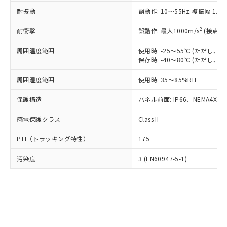
○
一定数以上の在庫あり
ニル類) : 1000ppm、 PBDEs(ポリ臭化ジフェニルエーテ
当社は規制貨物を破棄する場合は、完
ル) (DEHP)(別名：DOP) 1000ppm以下、フタル酸ブチ
正式な納期状況および標準価格はお客
ル類) : 1000ppm、
耐振動
誤動作: 10～55Hz 複振幅 1.
ルベンジル（BBP） 1000ppm以下、フタル酸ジブチル
全に破砕するなど、違法に輸出されな
DBP(フタル酸ジブチル) : 1000ppm、 DIBP(フタル酸ジ
様のお取引先、またはお客様担当のオ
（DBP） 1000ppm以下、フタル酸ジイソブチル
イソブチル) : 1000ppm、 BBP(フタル酸ブチルベンジ
△
一定数には満たないが在庫あり
いよう必要な手段を講じます。
ムロン制御機器販売店・当社販売員に
(DIBP) 1000ppm以下
2
耐衝撃
ル) : 1000ppm、
誤動作: 最大1000m/s
(接点開
当社は貴社製品を、核兵器、ミサイ
但し、RoHS指令で産業用監視および制御機器に対する
DEHP(フタル酸ビス(2-エチルヘキシル)) : 1000ppm
ご相談ください。
適用除外項目は除く。
ル、化学兵器、生物兵器またはその他
－
在庫なし(最新の在庫状況につ
オムロン制御機器販売店や当社販売拠
周囲温度範囲
使用時: -25～55℃ (ただし
フタル酸エステル類の４物質については閾値を超える意
武器並びにこれらの製造装置等に一切
いては、お客様のお取引先、ま
図的な使用がないことを確認しています。
保存時: -40～80℃ (ただし
点は「
販売ネットワーク
」をご確認
※2 環境保護使用期限
使用いたしません。
たはお客様担当のオムロン制御
ください。
当社は、貴社製品を第三者に販売する
周囲湿度範囲
使用時: 35～85%RH
機器販売店・当社販売員にご確
在庫状況および標準価格結果を当社の
※2 対応予定月
「ｅ」：有害物質（10物質）のすべてが基
場合は、上記1、2および3の内容を当
認ください)
事前の承諾なく第三者に漏洩または開
準値以下であることを示します。
保護構造
パネル前面: IP66、NEMA4X, N
該第三者に通知します。また当社は、
示しないようお願いします。
部品在庫の切り替え状況などにより、予定
「10」：通常の使用状況下において有害物
販売先および販売に係わる関係者が違
マイパーツ機能（部品リスト作成サー
空
受注生産機種、また在庫状況の
感電保護クラス
Class II
月が前後することがあります。
質が外部に漏えいし、環境に深刻な影響を
法に輸出するおそれがある場合は、取
ビス）をご利用いただくには、I-Web
白
情報を公開していない機種
及ぼさない年数を意味します。
り引きをいたしません。
メンバーズにご登録されている必要が
PTI（トラッキング特性）
175
「－」：未確認です。当社販売部門へお問
あります。
い合わせください。
お客様が当ウェブサイト上で当社にご
汚染度
3 (EN60947-5-1)
※3 非含有証明書ダウンロード
登録された部品リストについて、当社
および当社の共同利用者が、当社の製
下記の非含有証明書をダウンロードするこ
品・サービスに関するお客様との取
とができます。
合意する
キャンセル
引・商談に必要な範囲で利用すること
をご了承ください。
EU RoHS指令（10物質）の非含有証明書
※当社の共同利用者とは、
"個人情報