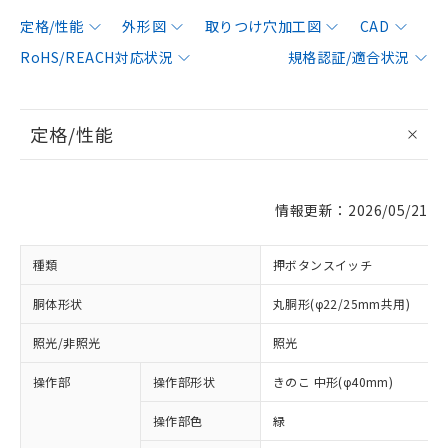
定格/性能
外形図
取りつけ穴加工図
CAD
RoHS/REACH対応状況
規格認証/適合状況
定格/性能
情報更新：2026/05/21
種類
押ボタンスイッチ
胴体形状
丸胴形(φ22/25mm共用)
照光/非照光
照光
操作部
操作部形状
きのこ 中形(φ40mm)
操作部色
緑