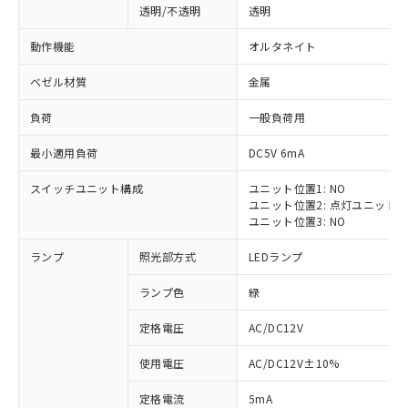
透明/不透明
透明
動作機能
オルタネイト
ベゼル材質
金属
負荷
一般負荷用
最小適用負荷
DC5V 6mA
スイッチユニット構成
ユニット位置1: NO
ユニット位置2: 点灯ユニット
ユニット位置3: NO
ランプ
照光部方式
LEDランプ
ランプ色
緑
定格電圧
AC/DC12V
※1 対応状況
使用電圧
AC/DC12V±10%
定格電流
5mA
対応済み：EU RoHS指令（10物質）の