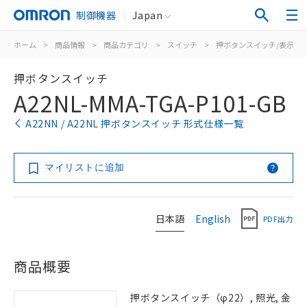
制御機器
Japan
ホーム
>
商品情報
>
商品カテゴリ
>
スイッチ
>
押ボタンスイッチ/表示灯
押ボタンスイッチ
A22NL-MMA-TGA-P101-GB
A22NN / A22NL 押ボタンスイッチ 形式仕様一覧
マイリストに追加
日本語
English
PDF出力
商品概要
押ボタンスイッチ（φ22）, 照光, 金