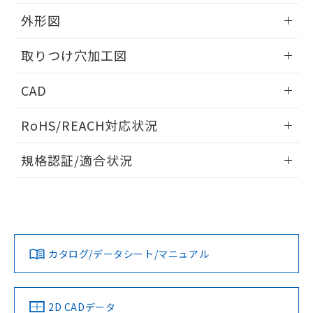
51物質の非含有証明書（当社基準）
の共同利用に関して"
の「1.共同利
※本証明書は発行日時点で非含有を証明す
外形図
用者の範囲」に記載されている法人を
るもので、過去に遡って非含有を証明する
指します。
ものではありません。
情報更新：2026/05/21
取りつけ穴加工図
また、RoHS指令のフタル酸エステル類４
物質の対応では、対応完了までの期間は出
情報更新：2026/05/21
CAD
荷製品に未対応品が混在することから備考
欄に対応日を記載しておりました。
ログイン/会員登録いただくと、CADデータをダウンロー
既に当社にて対応品への在庫切替を完了
RoHS/REACH対応状況
ドすることができます。
していることから、特段のことがない限
り、2022年1月12日より割愛しておりま
情報更新：2026/7/29
規格認証/適合状況
す。
ログイン/会員登録
EU RoHS
注意事項・凡例
A22NL-MMA-TGA-P101-GBについての規格認証/適合状況に
ついては、「カスタマーサポートセンタ お客様相談室」また
は貴社担当オムロン営業員または販売店にお問い合わせくだ
対応状況
対応予定月
※1
※2
さい。
ダウンロードデータをご利用いただく前に、以下を必ずお読
みください。
カタログ/データシート/マニュアル
対応済み
ソフトウェアの使用条件
お問い合わせ
中国 RoHS
注意事項・凡例
2D CADデータ