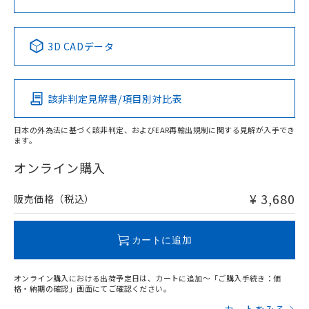
中国 RoHS表
※1 ※2
3D CADデータ
Pb
Hg
Cd
Cr(VI)
該非判定見解書/項目別対比表
X
O
O
O
日本の外為法に基づく該非判定、およびEAR再輸出規制に関する見解が入手でき
ます。
"対応済み"や非含有の記載がされた商品であっても、流通
在庫等で未対応品が混在する可能性があります。
オンライン購入
非含有品が必要な際は、弊社営業部門もしくは販売店へお
問い合わせください。
¥ 3,680
販売価格（税込）
この製品のRoHS/REACH対応状況ページへ
カートに追加
オンライン購入における出荷予定日は、カートに追加～「ご購入手続き：価
格・納期の確認」画面にてご確認ください。