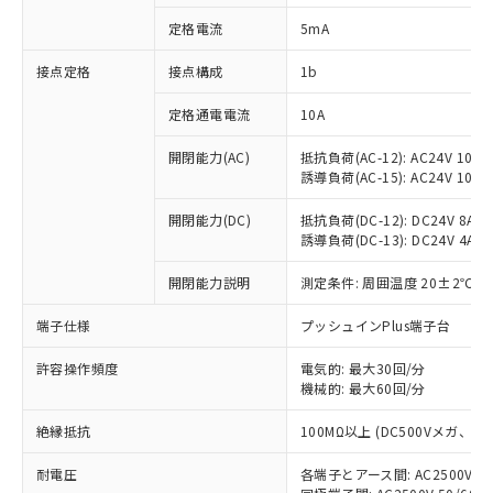
対応済み：EU RoHS指令（10物質）の
定格電流
5mA
非含有に対応した製品が提供可能な商品で
す。
接点定格
接点構成
1b
対応予定：EU RoHS指令（10物質）の非含
ご利用条件
有に対応した製品に切り替える予定のある
定格通電電流
10A
商品です。
対応予定なし：EU RoHS指令（10物質）の
開閉能力(AC)
抵抗負荷(AC-12): AC24V 10A/A
以下の条件をお読みいただき、同意のうえ
非含有に非対応の商品で、対応品を出す予
誘導負荷(AC-15): AC24V 10A/AC
ご利用ください。
定はありません。
調査・確認中：EU RoHS指令（10物質）の
開閉能力(DC)
抵抗負荷(DC-12): DC24V 8A/DC
本サービスは、当社制御機器事業取扱
※1 中国RoHS○×表
誘導負荷(DC-13): DC24V 4A/DC
非含有の対応状況を調査中または確認中の
商品の当社在庫状況および標準価格
商品です。
(税抜)を提供させていただくもので
開閉能力説明
測定条件: 周囲温度 20±2℃、
「○」：最大均質材料含有率が中国RoHSの
非該当品：ライセンス料など無形物で、有
す。
基準値以下であることを示します。
害物質有無と関係のない商品です。
当社制御機器事業取扱商品の中には、
端子仕様
プッシュインPlus端子台
「×」：最大均質材料含有率が中国RoHSの
仕入先様の事情により、非含有部品として
本サービスの対象外となる商品もある
基準値を超えていることを示します。
いたものが、含有品と判明した場合などや
当社は、これら貴社製品のうち、外国
ことをご了承ください。
許容操作頻度
電気的: 最大30回/分
「－」：未確認です。当社販売部門へお問
むを得ず変更することがあります。
為替および外国貿易法に定める商品
機械的: 最大60回/分
在庫状況および標準価格照会結果は、
い合わせください。
（以下｢規制貨物等」という）を輸出
記載している更新日時点での社内デー
*EU RoHS指令（10物質）：
または国外への提供する場合は、日本
絶縁抵抗
100MΩ以上 (DC500Vメガ、
記
タに基づき作成されるものであり、閲
説明
鉛(Pb) 1000ppm以下、 水銀(Hg) 1000ppm以下、 カド
*中国RoHS10物質の基準値 (GB/T26572)：
国政府の輸出許可(または役務取引許
号
覧された時点での実際の在庫および標
ミウム(Cd) 100ppm以下、
Pb(鉛) :1000ppm、 Hg(水銀) : 1000ppm、 Cd(カドミウ
耐電圧
各端子とアース間: AC2500V 50/
可)を取得するなどの必要な手続きを
六価クロム(Cr(Ⅵ)) 1000ppm以下、ポリ臭化ビフェニル
ム) : 100ppm、
準価格とは異なる場合があることをご