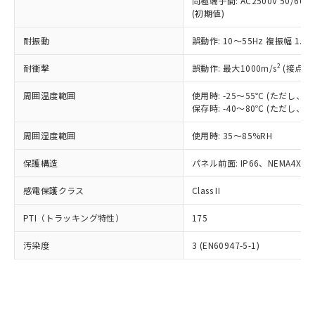
類(PBB) 1000ppm以下、ポリ臭化ジフェニルエーテル類
同極端子間: AC2500V 50/60
Cr(Ⅵ)(六価クロム) : 1000ppm、 PBBs(ポリ臭化ビフェ
とります。
了承ください。
(PBDE) 1000ppm以下、フタル酸ビス(2-エチルヘキシ
○
一定数以上の在庫あり
ニル類) : 1000ppm、 PBDEs(ポリ臭化ジフェニルエーテ
(初期値)
当社は規制貨物を破棄する場合は、完
ル) (DEHP)(別名：DOP) 1000ppm以下、フタル酸ブチ
正式な納期状況および標準価格はお客
ル類) : 1000ppm、
ルベンジル（BBP） 1000ppm以下、フタル酸ジブチル
全に破砕するなど、違法に輸出されな
DBP(フタル酸ジブチル) : 1000ppm、 DIBP(フタル酸ジ
様のお取引先、またはお客様担当のオ
耐振動
誤動作: 10～55Hz 複振幅 1.
（DBP） 1000ppm以下、フタル酸ジイソブチル
イソブチル) : 1000ppm、 BBP(フタル酸ブチルベンジ
△
一定数には満たないが在庫あり
いよう必要な手段を講じます。
ムロン制御機器販売店・当社販売員に
(DIBP) 1000ppm以下
ル) : 1000ppm、
当社は貴社製品を、核兵器、ミサイ
但し、RoHS指令で産業用監視および制御機器に対する
DEHP(フタル酸ビス(2-エチルヘキシル)) : 1000ppm
ご相談ください。
2
耐衝撃
誤動作: 最大1000m/s
(接点開
適用除外項目は除く。
ル、化学兵器、生物兵器またはその他
－
在庫なし(最新の在庫状況につ
オムロン制御機器販売店や当社販売拠
フタル酸エステル類の４物質については閾値を超える意
武器並びにこれらの製造装置等に一切
いては、お客様のお取引先、ま
周囲温度範囲
図的な使用がないことを確認しています。
使用時: -25～55℃ (ただし
点は「
販売ネットワーク
」をご確認
※2 環境保護使用期限
使用いたしません。
保存時: -40～80℃ (ただし
たはお客様担当のオムロン制御
ください。
当社は、貴社製品を第三者に販売する
機器販売店・当社販売員にご確
在庫状況および標準価格結果を当社の
※2 対応予定月
「ｅ」：有害物質（10物質）のすべてが基
周囲湿度範囲
使用時: 35～85%RH
場合は、上記1、2および3の内容を当
認ください)
事前の承諾なく第三者に漏洩または開
準値以下であることを示します。
該第三者に通知します。また当社は、
示しないようお願いします。
保護構造
パネル前面: IP66、NEMA4X, N
部品在庫の切り替え状況などにより、予定
「10」：通常の使用状況下において有害物
販売先および販売に係わる関係者が違
マイパーツ機能（部品リスト作成サー
空
受注生産機種、また在庫状況の
月が前後することがあります。
質が外部に漏えいし、環境に深刻な影響を
法に輸出するおそれがある場合は、取
ビス）をご利用いただくには、I-Web
白
情報を公開していない機種
感電保護クラス
Class II
及ぼさない年数を意味します。
り引きをいたしません。
メンバーズにご登録されている必要が
「－」：未確認です。当社販売部門へお問
あります。
PTI（トラッキング特性）
175
い合わせください。
お客様が当ウェブサイト上で当社にご
※3 非含有証明書ダウンロード
登録された部品リストについて、当社
汚染度
3 (EN60947-5-1)
および当社の共同利用者が、当社の製
下記の非含有証明書をダウンロードするこ
品・サービスに関するお客様との取
とができます。
合意する
キャンセル
引・商談に必要な範囲で利用すること
をご了承ください。
EU RoHS指令（10物質）の非含有証明書