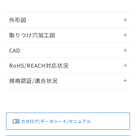
※当社の共同利用者とは、
"個人情報
51物質の非含有証明書（当社基準）
の共同利用に関して"
の「1.共同利
※本証明書は発行日時点で非含有を証明す
用者の範囲」に記載されている法人を
るもので、過去に遡って非含有を証明する
外形図
指します。
ものではありません。
情報更新：2026/05/21
また、RoHS指令のフタル酸エステル類４
取りつけ穴加工図
物質の対応では、対応完了までの期間は出
荷製品に未対応品が混在することから備考
情報更新：2026/05/21
CAD
欄に対応日を記載しておりました。
既に当社にて対応品への在庫切替を完了
ログイン/会員登録いただくと、CADデータをダウンロー
していることから、特段のことがない限
RoHS/REACH対応状況
ドすることができます。
り、2022年1月12日より割愛しておりま
す。
情報更新：2026/7/29
規格認証/適合状況
ログイン/会員登録
EU RoHS
注意事項・凡例
A22NL-MMA-TGA-P002-GEについての規格認証/適合状況に
ついては、「カスタマーサポートセンタ お客様相談室」また
は貴社担当オムロン営業員または販売店にお問い合わせくだ
対応状況
対応予定月
※1
※2
さい。
ダウンロードデータをご利用いただく前に、以下を必ずお読
みください。
カタログ/データシート/マニュアル
対応済み
ソフトウェアの使用条件
お問い合わせ