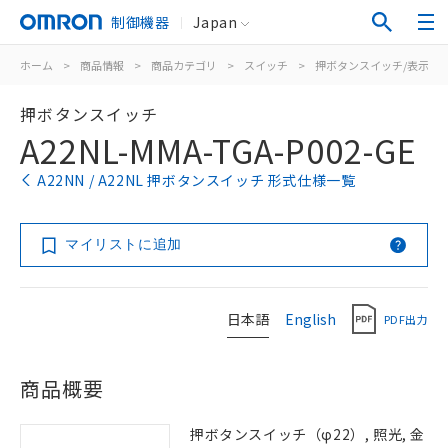
制御機器
Japan
ホーム
>
商品情報
>
商品カテゴリ
>
スイッチ
>
押ボタンスイッチ/表示灯
押ボタンスイッチ
A22NL-MMA-TGA-P002-GE
A22NN / A22NL 押ボタンスイッチ 形式仕様一覧
マイリストに追加
日本語
English
PDF出力
商品概要
押ボタンスイッチ（φ22）, 照光, 金