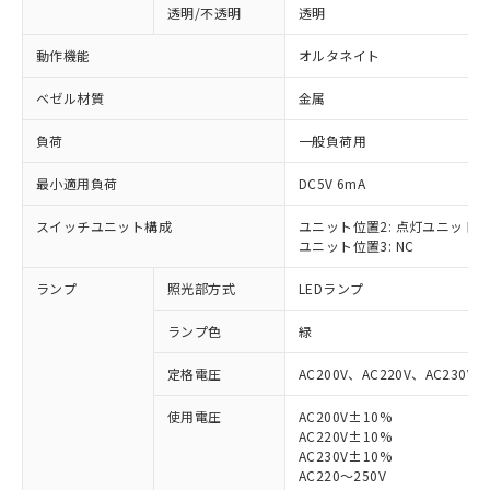
透明/不透明
透明
動作機能
オルタネイト
ベゼル材質
金属
負荷
一般負荷用
最小適用負荷
DC5V 6mA
スイッチユニット構成
ユニット位置2: 点灯ユニット
ユニット位置3: NC
ランプ
照光部方式
LEDランプ
ランプ色
緑
定格電圧
AC200V、AC220V、AC230V、
使用電圧
AC200V±10%
AC220V±10%
※1 対応状況
AC230V±10%
AC220～250V