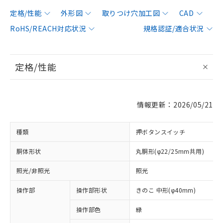
定格/性能
外形図
取りつけ穴加工図
CAD
RoHS/REACH対応状況
規格認証/適合状況
定格/性能
情報更新：2026/05/21
種類
押ボタンスイッチ
胴体形状
丸胴形(φ22/25mm共用)
照光/非照光
照光
操作部
操作部形状
きのこ 中形(φ40mm)
操作部色
緑