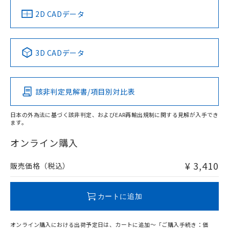
中国 RoHS
注意事項・凡例
2D CADデータ
中国 RoHS表
※1 ※2
3D CADデータ
Pb
Hg
Cd
Cr(VI)
該非判定見解書/項目別対比表
O
O
O
O
日本の外為法に基づく該非判定、およびEAR再輸出規制に関する見解が入手でき
ます。
"対応済み"や非含有の記載がされた商品であっても、流通
在庫等で未対応品が混在する可能性があります。
オンライン購入
非含有品が必要な際は、弊社営業部門もしくは販売店へお
問い合わせください。
¥ 3,410
販売価格（税込）
この製品のRoHS/REACH対応状況ページへ
カートに追加
オンライン購入における出荷予定日は、カートに追加～「ご購入手続き：価