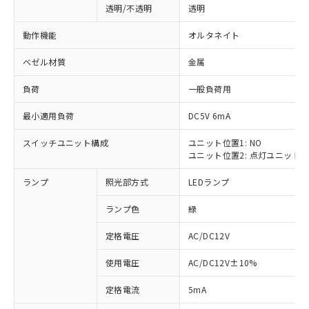
透明/不透明
透明
動作機能
オルタネイト
ベゼル材質
金属
負荷
一般負荷用
最小適用負荷
DC5V 6mA
スイッチユニット構成
ユニット位置1: NO
ユニット位置2: 点灯ユニット
ランプ
照光部方式
LEDランプ
ランプ色
緑
定格電圧
AC/DC12V
使用電圧
AC/DC12V±10%
※1 対応状況
定格電流
5mA
対応済み：EU RoHS指令（10物質）の