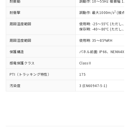
当社は規制貨物を破棄する場合は、完
耐振動
ル) (DEHP)(別名：DOP) 1000ppm以下、フタル酸ブチ
誤動作: 10～55Hz 複振幅 1.
正式な納期状況および標準価格はお客
ル類) : 1000ppm、
ルベンジル（BBP） 1000ppm以下、フタル酸ジブチル
全に破砕するなど、違法に輸出されな
DBP(フタル酸ジブチル) : 1000ppm、 DIBP(フタル酸ジ
様のお取引先、またはお客様担当のオ
（DBP） 1000ppm以下、フタル酸ジイソブチル
イソブチル) : 1000ppm、 BBP(フタル酸ブチルベンジ
△
一定数には満たないが在庫あり
いよう必要な手段を講じます。
2
耐衝撃
誤動作: 最大1000m/s
(接点開
ムロン制御機器販売店・当社販売員に
(DIBP) 1000ppm以下
ル) : 1000ppm、
当社は貴社製品を、核兵器、ミサイ
但し、RoHS指令で産業用監視および制御機器に対する
DEHP(フタル酸ビス(2-エチルヘキシル)) : 1000ppm
ご相談ください。
適用除外項目は除く。
周囲温度範囲
使用時: -25～55℃ (ただし
ル、化学兵器、生物兵器またはその他
－
在庫なし(最新の在庫状況につ
オムロン制御機器販売店や当社販売拠
フタル酸エステル類の４物質については閾値を超える意
保存時: -40～80℃ (ただし
武器並びにこれらの製造装置等に一切
いては、お客様のお取引先、ま
図的な使用がないことを確認しています。
点は「
販売ネットワーク
」をご確認
※2 環境保護使用期限
使用いたしません。
たはお客様担当のオムロン制御
ください。
周囲湿度範囲
使用時: 35～85%RH
当社は、貴社製品を第三者に販売する
機器販売店・当社販売員にご確
在庫状況および標準価格結果を当社の
※2 対応予定月
「ｅ」：有害物質（10物質）のすべてが基
場合は、上記1、2および3の内容を当
認ください)
事前の承諾なく第三者に漏洩または開
保護構造
パネル前面: IP66、NEMA4X, N
準値以下であることを示します。
該第三者に通知します。また当社は、
示しないようお願いします。
部品在庫の切り替え状況などにより、予定
「10」：通常の使用状況下において有害物
販売先および販売に係わる関係者が違
マイパーツ機能（部品リスト作成サー
感電保護クラス
Class II
空
受注生産機種、また在庫状況の
月が前後することがあります。
質が外部に漏えいし、環境に深刻な影響を
法に輸出するおそれがある場合は、取
ビス）をご利用いただくには、I-Web
白
情報を公開していない機種
及ぼさない年数を意味します。
り引きをいたしません。
PTI（トラッキング特性）
175
メンバーズにご登録されている必要が
「－」：未確認です。当社販売部門へお問
あります。
い合わせください。
汚染度
3 (EN60947-5-1)
お客様が当ウェブサイト上で当社にご
※3 非含有証明書ダウンロード
登録された部品リストについて、当社
および当社の共同利用者が、当社の製
下記の非含有証明書をダウンロードするこ
品・サービスに関するお客様との取
とができます。
合意する
キャンセル
引・商談に必要な範囲で利用すること
をご了承ください。
EU RoHS指令（10物質）の非含有証明書
※当社の共同利用者とは、
"個人情報
51物質の非含有証明書（当社基準）