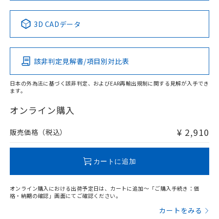
No
No
No
No
中国 RoHS表
※1 ※2
3D CADデータ
この製品の規格認証/適合状況ページへ
Pb
Hg
Cd
Cr(VI)
その他の認証はこちらのページからご検索ください
該非判定見解書/項目別対比表
X
O
O
O
日本の外為法に基づく該非判定、およびEAR再輸出規制に関する見解が入手でき
ます。
"対応済み"や非含有の記載がされた商品であっても、流通
在庫等で未対応品が混在する可能性があります。
オンライン購入
非含有品が必要な際は、弊社営業部門もしくは販売店へお
問い合わせください。
¥ 2,910
販売価格（税込）
この製品のRoHS/REACH対応状況ページへ
カートに追加
オンライン購入における出荷予定日は、カートに追加～「ご購入手続き：価
格・納期の確認」画面にてご確認ください。
カートをみる