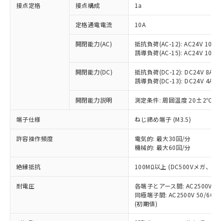
非含有に対応した製品が提供可能な商品で
接点定格
接点構成
1a
す。
対応予定：EU RoHS指令（10物質）の非含
定格通電電流
10A
ご利用条件
有に対応した製品に切り替える予定のある
商品です。
開閉能力(AC)
抵抗負荷(AC-12): AC24V 10A/A
誘導負荷(AC-15): AC24V 10A/AC
対応予定なし：EU RoHS指令（10物質）の
以下の条件をお読みいただき、同意のうえ
非含有に非対応の商品で、対応品を出す予
ご利用ください。
開閉能力(DC)
抵抗負荷(DC-12): DC24V 8A/DC
定はありません。
誘導負荷(DC-13): DC24V 4A/DC
調査・確認中：EU RoHS指令（10物質）の
本サービスは、当社制御機器事業取扱
※1 中国RoHS○×表
非含有の対応状況を調査中または確認中の
商品の当社在庫状況および標準価格
開閉能力説明
測定条件: 周囲温度 20±2℃、
商品です。
(税抜)を提供させていただくもので
「○」：最大均質材料含有率が中国RoHSの
非該当品：ライセンス料など無形物で、有
端子仕様
ねじ締め端子 (M3.5)
す。
基準値以下であることを示します。
害物質有無と関係のない商品です。
当社制御機器事業取扱商品の中には、
「×」：最大均質材料含有率が中国RoHSの
仕入先様の事情により、非含有部品として
許容操作頻度
電気的: 最大30回/分
本サービスの対象外となる商品もある
基準値を超えていることを示します。
いたものが、含有品と判明した場合などや
機械的: 最大60回/分
当社は、これら貴社製品のうち、外国
ことをご了承ください。
「－」：未確認です。当社販売部門へお問
むを得ず変更することがあります。
為替および外国貿易法に定める商品
在庫状況および標準価格照会結果は、
い合わせください。
絶縁抵抗
100MΩ以上 (DC500Vメガ、
（以下｢規制貨物等」という）を輸出
記載している更新日時点での社内デー
*EU RoHS指令（10物質）：
または国外への提供する場合は、日本
記
タに基づき作成されるものであり、閲
説明
耐電圧
鉛(Pb) 1000ppm以下、 水銀(Hg) 1000ppm以下、 カド
各端子とアース間: AC2500V 50/
*中国RoHS10物質の基準値 (GB/T26572)：
国政府の輸出許可(または役務取引許
号
覧された時点での実際の在庫および標
ミウム(Cd) 100ppm以下、
Pb(鉛) :1000ppm、 Hg(水銀) : 1000ppm、 Cd(カドミウ
同極端子間: AC2500V 50/60
可)を取得するなどの必要な手続きを
六価クロム(Cr(Ⅵ)) 1000ppm以下、ポリ臭化ビフェニル
ム) : 100ppm、
準価格とは異なる場合があることをご
(初期値)
類(PBB) 1000ppm以下、ポリ臭化ジフェニルエーテル類
Cr(Ⅵ)(六価クロム) : 1000ppm、 PBBs(ポリ臭化ビフェ
とります。
了承ください。
(PBDE) 1000ppm以下、フタル酸ビス(2-エチルヘキシ
○
一定数以上の在庫あり
ニル類) : 1000ppm、 PBDEs(ポリ臭化ジフェニルエーテ