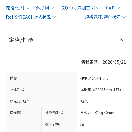
定格/性能
外形図
取りつけ穴加工図
CAD
RoHS/REACH対応状況
規格認証/適合状況
定格/性能
情報更新：2026/05/21
種類
押ボタンスイッチ
胴体形状
丸胴形(φ22/25mm共用)
照光/非照光
照光
操作部
操作部形状
きのこ 中形(φ40mm)
操作部色
緑