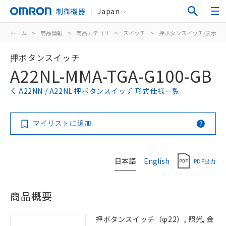
制御機器
Japan
ホーム
>
商品情報
>
商品カテゴリ
>
スイッチ
>
押ボタンスイッチ/表示灯
押ボタンスイッチ
A22NL-MMA-TGA-G100-GB
A22NN / A22NL 押ボタンスイッチ 形式仕様一覧
マイリストに追加
日本語
English
PDF出力
商品概要
押ボタンスイッチ（φ22）, 照光, 金