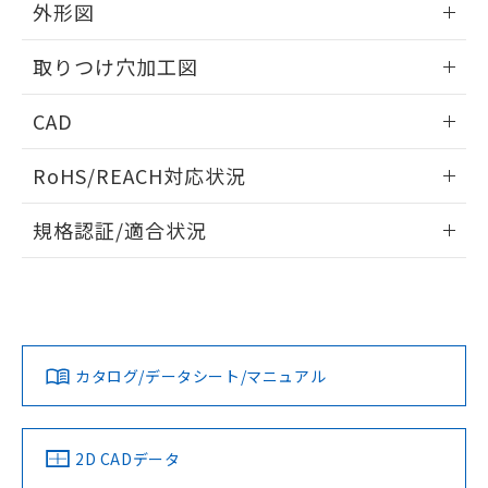
の共同利用に関して"
の「1.共同利
外形図
※本証明書は発行日時点で非含有を証明す
用者の範囲」に記載されている法人を
るもので、過去に遡って非含有を証明する
指します。
情報更新：2026/05/21
ものではありません。
取りつけ穴加工図
また、RoHS指令のフタル酸エステル類４
物質の対応では、対応完了までの期間は出
情報更新：2026/05/21
CAD
荷製品に未対応品が混在することから備考
欄に対応日を記載しておりました。
ログイン/会員登録いただくと、CADデータをダウンロー
RoHS/REACH対応状況
既に当社にて対応品への在庫切替を完了
ドすることができます。
していることから、特段のことがない限
情報更新：2026/7/29
り、2022年1月12日より割愛しておりま
規格認証/適合状況
す。
ログイン/会員登録
EU RoHS
注意事項・凡例
UL認証
CSA認証
CEマーキング
Yes
Yes
Yes
対応状況
対応予定月
※1
※2
ダウンロードデータをご利用いただく前に、以下を必ずお読
みください。
カタログ/データシート/マニュアル
対応済み
ソフトウェアの使用条件
LR型式承認
DNV型式承認
BV型式承認
KR型式承
（イギリス
（ノルウェー
（フランス
（韓国
船舶規格）
船舶規格）
船舶規格）
船舶規格
中国 RoHS
注意事項・凡例
2D CADデータ