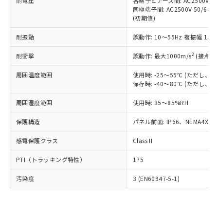
準価格とは異なる場合があることをご
耐電圧
各端子とアース間: AC2500V 50/
類(PBB) 1000ppm以下、ポリ臭化ジフェニルエーテル類
Cr(Ⅵ)(六価クロム) : 1000ppm、 PBBs(ポリ臭化ビフェ
とります。
同極端子間: AC2500V 50/60
了承ください。
(PBDE) 1000ppm以下、フタル酸ビス(2-エチルヘキシ
○
一定数以上の在庫あり
ニル類) : 1000ppm、 PBDEs(ポリ臭化ジフェニルエーテ
当社は規制貨物を破棄する場合は、完
(初期値)
ル) (DEHP)(別名：DOP) 1000ppm以下、フタル酸ブチ
正式な納期状況および標準価格はお客
ル類) : 1000ppm、
ルベンジル（BBP） 1000ppm以下、フタル酸ジブチル
全に破砕するなど、違法に輸出されな
DBP(フタル酸ジブチル) : 1000ppm、 DIBP(フタル酸ジ
様のお取引先、またはお客様担当のオ
（DBP） 1000ppm以下、フタル酸ジイソブチル
イソブチル) : 1000ppm、 BBP(フタル酸ブチルベンジ
△
一定数には満たないが在庫あり
耐振動
誤動作: 10～55Hz 複振幅 1.
いよう必要な手段を講じます。
ムロン制御機器販売店・当社販売員に
(DIBP) 1000ppm以下
ル) : 1000ppm、
当社は貴社製品を、核兵器、ミサイ
但し、RoHS指令で産業用監視および制御機器に対する
DEHP(フタル酸ビス(2-エチルヘキシル)) : 1000ppm
ご相談ください。
2
耐衝撃
適用除外項目は除く。
誤動作: 最大1000m/s
(接点開
ル、化学兵器、生物兵器またはその他
－
在庫なし(最新の在庫状況につ
オムロン制御機器販売店や当社販売拠
フタル酸エステル類の４物質については閾値を超える意
武器並びにこれらの製造装置等に一切
いては、お客様のお取引先、ま
図的な使用がないことを確認しています。
点は「
販売ネットワーク
」をご確認
周囲温度範囲
使用時: -25～55℃ (ただし
※2 環境保護使用期限
使用いたしません。
たはお客様担当のオムロン制御
ください。
保存時: -40～80℃ (ただし
当社は、貴社製品を第三者に販売する
機器販売店・当社販売員にご確
在庫状況および標準価格結果を当社の
※2 対応予定月
「ｅ」：有害物質（10物質）のすべてが基
場合は、上記1、2および3の内容を当
認ください)
事前の承諾なく第三者に漏洩または開
周囲湿度範囲
使用時: 35～85%RH
準値以下であることを示します。
該第三者に通知します。また当社は、
示しないようお願いします。
部品在庫の切り替え状況などにより、予定
「10」：通常の使用状況下において有害物
販売先および販売に係わる関係者が違
保護構造
パネル前面: IP66、NEMA4X, N
マイパーツ機能（部品リスト作成サー
空
受注生産機種、また在庫状況の
月が前後することがあります。
質が外部に漏えいし、環境に深刻な影響を
法に輸出するおそれがある場合は、取
ビス）をご利用いただくには、I-Web
白
情報を公開していない機種
及ぼさない年数を意味します。
り引きをいたしません。
感電保護クラス
Class II
メンバーズにご登録されている必要が
「－」：未確認です。当社販売部門へお問
あります。
い合わせください。
PTI（トラッキング特性）
175
お客様が当ウェブサイト上で当社にご
※3 非含有証明書ダウンロード
登録された部品リストについて、当社
汚染度
3 (EN60947-5-1)
および当社の共同利用者が、当社の製
下記の非含有証明書をダウンロードするこ
品・サービスに関するお客様との取
とができます。
合意する
キャンセル
引・商談に必要な範囲で利用すること
をご了承ください。