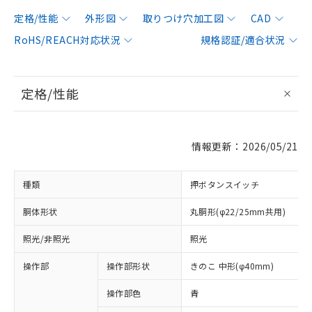
定格/性能
外形図
取りつけ穴加工図
CAD
RoHS/REACH対応状況
規格認証/適合状況
定格/性能
情報更新：2026/05/21
種類
押ボタンスイッチ
胴体形状
丸胴形(φ22/25mm共用)
照光/非照光
照光
操作部
操作部形状
きのこ 中形(φ40mm)
操作部色
青