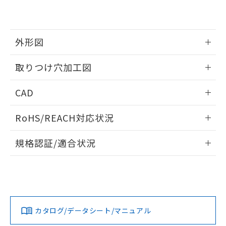
EU RoHS指令（10物質）の非含有証明書
※当社の共同利用者とは、
"個人情報
51物質の非含有証明書（当社基準）
の共同利用に関して"
の「1.共同利
※本証明書は発行日時点で非含有を証明す
用者の範囲」に記載されている法人を
るもので、過去に遡って非含有を証明する
指します。
外形図
ものではありません。
また、RoHS指令のフタル酸エステル類４
情報更新：2026/05/21
取りつけ穴加工図
物質の対応では、対応完了までの期間は出
荷製品に未対応品が混在することから備考
情報更新：2026/05/21
欄に対応日を記載しておりました。
CAD
既に当社にて対応品への在庫切替を完了
していることから、特段のことがない限
ログイン/会員登録いただくと、CADデータをダウンロー
RoHS/REACH対応状況
り、2022年1月12日より割愛しておりま
ドすることができます。
す。
情報更新：2026/7/29
規格認証/適合状況
ログイン/会員登録
EU RoHS
注意事項・凡例
A22NL-MMA-TAA-P202-AEについての規格認証/適合状況に
ついては、「カスタマーサポートセンタ お客様相談室」また
は貴社担当オムロン営業員または販売店にお問い合わせくだ
対応状況
対応予定月
※1
※2
さい。
ダウンロードデータをご利用いただく前に、以下を必ずお読
みください。
カタログ/データシート/マニュアル
対応済み
ソフトウェアの使用条件
お問い合わせ