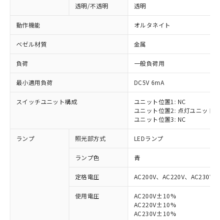
透明/不透明
透明
動作機能
オルタネイト
ベゼル材質
金属
負荷
一般負荷用
最小適用負荷
DC5V 6mA
スイッチユニット構成
ユニット位置1: NC
ユニット位置2: 点灯ユニット
ユニット位置3: NC
ランプ
照光部方式
LEDランプ
ランプ色
青
定格電圧
AC200V、AC220V、AC230V、
使用電圧
AC200V±10%
AC220V±10%
※1 対応状況
AC230V±10%