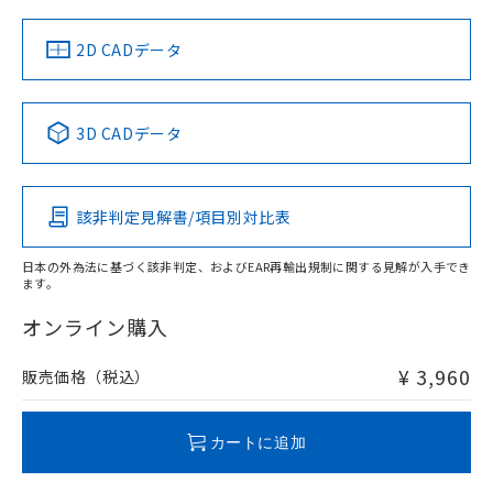
中国 RoHS
注意事項・凡例
2D CADデータ
中国 RoHS表
※1 ※2
3D CADデータ
Pb
Hg
Cd
Cr(VI)
該非判定見解書/項目別対比表
O
O
O
O
日本の外為法に基づく該非判定、およびEAR再輸出規制に関する見解が入手でき
ます。
"対応済み"や非含有の記載がされた商品であっても、流通
在庫等で未対応品が混在する可能性があります。
オンライン購入
非含有品が必要な際は、弊社営業部門もしくは販売店へお
問い合わせください。
¥ 3,960
販売価格（税込）
この製品のRoHS/REACH対応状況ページへ
カートに追加