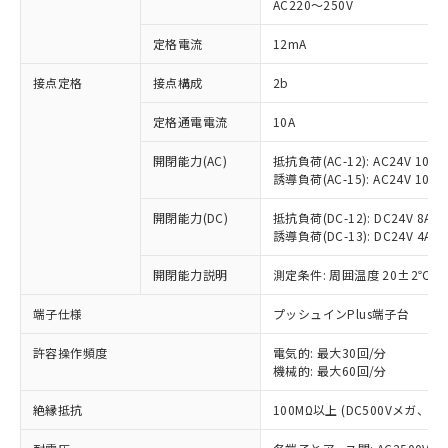
AC220～250V
対応済み：EU RoHS指令（10物質）の
非含有に対応した製品が提供可能な商品で
定格電流
12mA
す。
対応予定：EU RoHS指令（10物質）の非含
接点定格
接点構成
2b
ご利用条件
有に対応した製品に切り替える予定のある
定格通電電流
10A
商品です。
対応予定なし：EU RoHS指令（10物質）の
以下の条件をお読みいただき、同意のうえ
開閉能力(AC)
抵抗負荷(AC-12): AC24V 10A/A
非含有に非対応の商品で、対応品を出す予
誘導負荷(AC-15): AC24V 10A/AC
ご利用ください。
定はありません。
調査・確認中：EU RoHS指令（10物質）の
本サービスは、当社制御機器事業取扱
開閉能力(DC)
抵抗負荷(DC-12): DC24V 8A/DC
※1 中国RoHS○×表
非含有の対応状況を調査中または確認中の
誘導負荷(DC-13): DC24V 4A/DC
商品の当社在庫状況および標準価格
商品です。
(税抜)を提供させていただくもので
「○」：最大均質材料含有率が中国RoHSの
非該当品：ライセンス料など無形物で、有
開閉能力説明
測定条件: 周囲温度 20±2℃、
す。
基準値以下であることを示します。
害物質有無と関係のない商品です。
当社制御機器事業取扱商品の中には、
「×」：最大均質材料含有率が中国RoHSの
仕入先様の事情により、非含有部品として
端子仕様
プッシュインPlus端子台
本サービスの対象外となる商品もある
基準値を超えていることを示します。
いたものが、含有品と判明した場合などや
当社は、これら貴社製品のうち、外国
ことをご了承ください。
「－」：未確認です。当社販売部門へお問
許容操作頻度
電気的: 最大30回/分
むを得ず変更することがあります。
為替および外国貿易法に定める商品
在庫状況および標準価格照会結果は、
機械的: 最大60回/分
い合わせください。
（以下｢規制貨物等」という）を輸出
記載している更新日時点での社内デー
*EU RoHS指令（10物質）：
または国外への提供する場合は、日本
記
タに基づき作成されるものであり、閲
説明
絶縁抵抗
100MΩ以上 (DC500Vメガ、
鉛(Pb) 1000ppm以下、 水銀(Hg) 1000ppm以下、 カド
*中国RoHS10物質の基準値 (GB/T26572)：
国政府の輸出許可(または役務取引許
号
覧された時点での実際の在庫および標
ミウム(Cd) 100ppm以下、
Pb(鉛) :1000ppm、 Hg(水銀) : 1000ppm、 Cd(カドミウ
可)を取得するなどの必要な手続きを
六価クロム(Cr(Ⅵ)) 1000ppm以下、ポリ臭化ビフェニル
ム) : 100ppm、