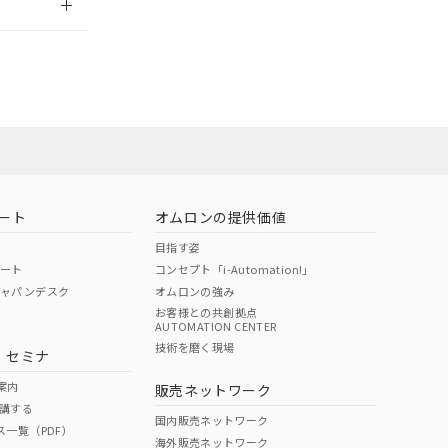
担当オムロン営
お問い合わせ
ート
オムロンの提供価値
目指す姿
ポート
コンセプト「i-Automation!」
ジャパンデスク
オムロンの強み
お客様との共創拠点
AUTOMATION CENTER
DIBP
BBP
DEHP
環境保護
技術を磨く現場
・セミナ
使用期限
案内
販売ネットワーク
講する
O
O
O
10
国内販売ネットワーク
ス一覧（PDF）
海外販売ネットワーク