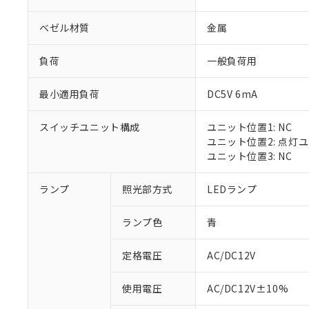
ベゼル材質
金属
負荷
一般負荷用
最小適用負荷
DC5V 6mA
スイッチユニット構成
ユニット位置1: NC
ユニット位置2: 点灯
ユニット位置3: NC
※1 対応状況
ランプ
照光部方式
LEDランプ
対応済み：EU
ランプ色
青
対応予定：EU R
対応予定なし：EU
定格電圧
AC/DC12V
調査・確認中：EU
ご利用条件
非該当品：ライセ
※1 中国RoHS
使用電圧
AC/DC12V±10%
仕入先様の事情に
があります。
以下の条件をお読