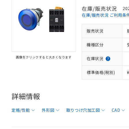
在庫/販売状況
20
在庫/販売状況 ご利用条
販売状況
機種区分
画像をクリックすると大きくなります
在庫状況
標準価格(税別)
詳細情報
定格/性能
外形図
取りつけ穴加工図
CAD