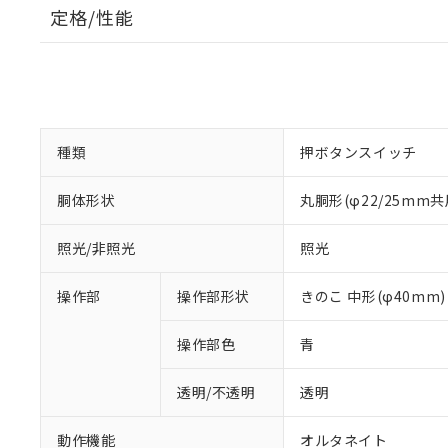
定格/性能
種類
押ボタンスイッチ
胴体形状
丸胴形(φ22/25mm共
照光/非照光
照光
操作部
操作部形状
きのこ 中形(φ40mm)
操作部色
青
透明/不透明
透明
動作機能
オルタネイト