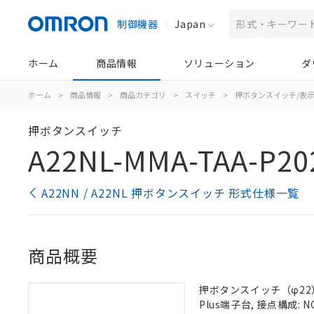
制御機器
Japan
ホーム
商品情報
ソリューション
ダ
ホーム
>
商品情報
>
商品カテゴリ
>
スイッチ
>
押ボタンスイッチ/表
押ボタンスイッチ
A22NL-MMA-TAA-P20
A22NN / A22NL 押ボタンスイッチ 形式仕様一覧
商品概要
押ボタンスイッチ（φ22）,
Plus端子台, 接点構成: N