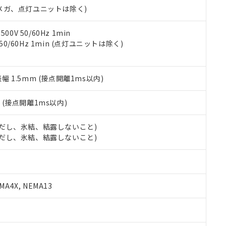
令のフタル酸エステル類４物質の対応では、対応完了までの期間は出
00Vメガ、点灯ユニットは除く)
備考欄に対応日を記載しておりました。
品への在庫切替を完了していることから、特段のことがない限り、20
0V 50/60Hz 1min
す。
 50/60Hz 1min (点灯ユニットは除く)
振幅 1.5mm (接点開離1ms以内)
2
(接点開離1ms以内)
 (ただし、氷結、結露しないこと)
 (ただし、氷結、結露しないこと)
A4X, NEMA13