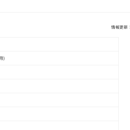
情報更新：2
用)