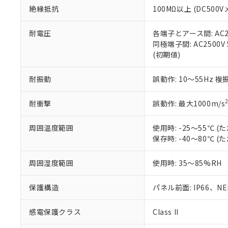
また、RoHS指
絶縁抵抗
100MΩ以上 (DC5
混在することから
既に当社にて対応
耐電圧
各端子とアース間: AC250
り割愛しておりま
同極端子間: AC2500V
(初期値)
耐振動
誤動作: 10～55Hz 複
耐衝撃
誤動作: 最大1000m/s
周囲温度範囲
使用時: -25～55℃
保存時: -40～80℃
周囲湿度範囲
使用時: 35～85%RH
保護構造
パネル前面: IP66、NEM
感電保護クラス
Class II