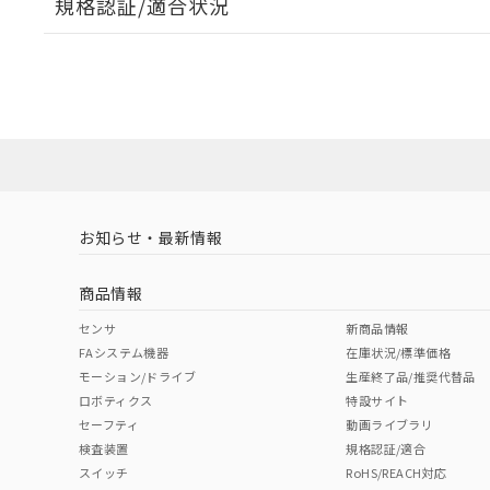
規格認証/適合状況
EU RoHS
注意事項・凡例
A22NL-MMA-TAA-P202-ABについての規格認証/適
業員または販売店にお問い合わせください。
ダウンロードデータをご利用いただく前に、以下を必ずお読
対応状況
対応予定月
※1
※2
ソフトウェアの使用条件
対応済み
お知らせ・最新情報
中国 RoHS
注意事項・凡例
商品情報
中国 RoHS表
※1 ※2
センサ
新商品情報
FAシステム機器
在庫状況/標準価格
Pb
Hg
Cd
Cr(V
モーション/ドライブ
生産終了品/推奨代替品
ロボティクス
特設サイト
セーフティ
動画ライブラリ
検査装置
規格認証/適合
X
O
O
O
スイッチ
RoHS/REACH対応