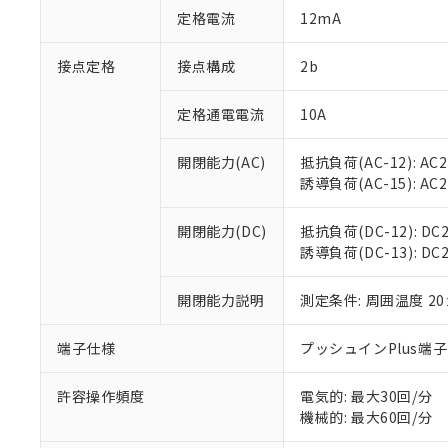
「○」：最大均質
定格電流
12mA
「×」：最大均質
本サービスは
当社は、これ
*EU RoHS指令（10物
「－」：未確認で
鉛(Pb) 1000ppm以下、
くものです。
う）を輸出ま
接点定格
接点構成
2b
記
説明
六価クロム(Cr(Ⅵ)) 1
当社制御機器
などの必要な
フタル酸ビス(2-エチルヘ
号
*中国RoHS10物質の基準値 
ル（DBP） 1000ppm
在庫状況およ
当社は規制貨
Pb(鉛) :1000ppm、 Hg
定格通電電流
10A
但し、RoHS指令で産
のであり、閲
ます。
Cr(Ⅵ)(六価クロム) : 
フタル酸エステル類の４
○
一定数以
DBP(フタル酸ジブチル) :
い。
当社は貴社製
DEHP(フタル酸ビス(2-エ
開閉能力(AC)
抵抗負荷(AC-12): AC24
正式な納期状
置等に一切使
誘導負荷(AC-15): AC24V
当社販売員に
※2 対応予定月
△
一定数に
当社は、貴社
オムロン制御
また当社は、
※2 環境保護使
在庫状況およ
部品在庫の切り替
たしません。
開閉能力(DC)
抵抗負荷(DC-12): DC24
－
在庫なし
す。
誘導負荷(DC-13): DC24
「ｅ」：有害物質
機器販売
マイパーツ機
「10」：通常の
ている必要が
味します。
開閉能力説明
測定条件: 周囲温度 2
空
受注生産
お客様が当ウ
※3 非含有証明
「－」：未確認で
白
が、当社の製
端子仕様
プッシュインPlus端
さい。
下記の非含有証明
※当社の共同
いる法人を指
許容操作頻度
電気的: 最大30回/分
EU RoHS指令（
機械的: 最大60回/分
51物質の非含有証
※本証明書は発行