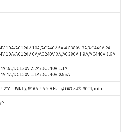
材料含有率が中国RoHSの基準値以下であることを示します。
材料含有率が中国RoHSの基準値を超えていることを示します。
、当社制御機器事業取扱商品の当社在庫状況および標準価格(税抜)
ら貴社製品のうち、外国為替および外国貿易法に定める商品（以下｢
質）：
す。当社販売部門へお問い合わせください。
 水銀(Hg) 1000ppm以下、 カドミウム(Cd) 100ppm以下、
たは国外への提供する場合は、日本国政府の輸出許可(または役務取
000ppm以下、ポリ臭化ビフェニル類(PBB) 1000ppm以下、ポリ臭化ジフェニルエーテル類(P
事業取扱商品の中には、本サービスの対象外となる商品もあること
手続きをとります。
キシル) (DEHP)(別名：DOP) 1000ppm以下、フタル酸ブチルベンジル（BBP） 100
(GB/T26572)：
以下、フタル酸ジイソブチル (DIBP) 1000ppm以下
び標準価格照会結果は、記載している更新日時点での社内データに
物を破棄する場合は、完全に破砕するなど、違法に輸出されないよ
(水銀) : 1000ppm、 Cd(カドミウム) : 100ppm、
業用監視および制御機器に対する適用除外項目は除く。
覧された時点での実際の在庫および標準価格とは異なる場合がある
1000ppm、 PBBs(ポリ臭化ビフェニル類) : 1000ppm、 PBDEs(ポリ臭化ジフェニルエーテル類
物質については閾値を超える意図的な使用がないことを確認しています。
上の在庫あり
 1000ppm、 DIBP(フタル酸ジイソブチル) : 1000ppm、 BBP(フタル酸ブチルベンジル) :
品を、核兵器、ミサイル、化学兵器、生物兵器またはその他武器並
チルヘキシル)) : 1000ppm
V 10A/AC120V 10A/AC240V 6A/AC380V 2A/AC440V 2A
況および標準価格はお客様のお取引先、またはお客様担当のオムロ
用いたしません。
 10A/AC120V 6A/AC240V 3A/AC380V 1.9A/AC440V 1.6A
ご相談ください。
は満たないが在庫あり
製品を第三者に販売する場合は、上記1、2および3の内容を当該第
機器販売店や当社販売拠点は「
販売ネットワーク
」をご確認くだ
販売先および販売に係わる関係者が違法に輸出するおそれがある場
用期限
び標準価格結果を当社の事前の承諾なく第三者に漏洩または開示し
え状況などにより、予定月が前後することがあります。
V 8A/DC120V 2.2A/DC240V 1.1A
(最新の在庫状況については、お客様のお取引先、またはお客様担当
V 4A/DC120V 1.1A/DC240V 0.55A
（10物質）のすべてが基準値以下であることを示します。
店・当社販売員にご確認ください)
能（部品リスト作成サービス）をご利用いただくには、I-Webメン
使用状況下において有害物質が外部に漏えいし、環境に深刻な影響を
あります。
0±2℃、周囲湿度 65±5%RH、操作ひん度 30回/min
機種、また在庫状況の情報を公開していない機種
ェブサイト上で当社にご登録された部品リストについて、当社およ
書ダウンロード
す。当社販売部門へお問い合わせください。
品・サービスに関するお客様との取引・商談に必要な範囲で利用す
合意する
キャンセル
子台
書をダウンロードすることができます。
利用者とは、
"個人情報の共同利用に関して"
の「1.共同利用者の
します。
10物質）の非含有証明書
明書（当社基準）
日時点で非含有を証明するもので、過去に遡って非含有を証明するも