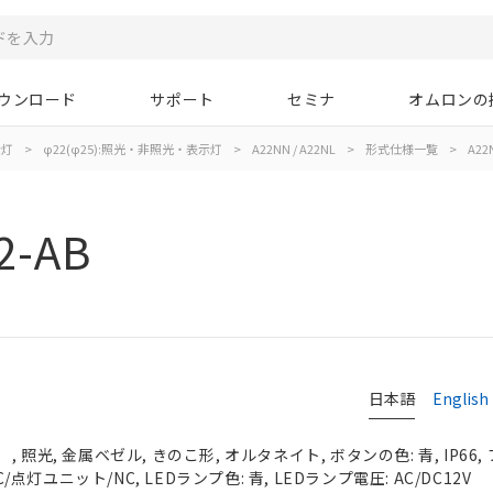
ウンロード
サポート
セミナ
オムロンの
示灯
>
φ22(φ25):照光・非照光・表示灯
>
A22NN / A22NL
>
形式仕様一覧
>
A22
2-AB
日本語
English
 照光, 金属ベゼル, きのこ形, オルタネイト, ボタンの色: 青, IP66
C/点灯ユニット/NC, LEDランプ色: 青, LEDランプ電圧: AC/DC12V