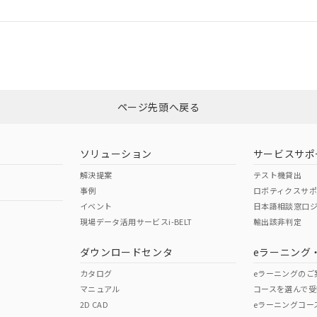
ログイン/会員登録
合状況については、「カスタマーサポートセンタ お客様相談室」または貴社
みください。
非含有証明書
※3
ページ先頭へ戻る
ダウンロードはこちら
ソリューション
サービスサポ
解決提案
テスト機貸出
事例
ロボティクスサ
イベント
日本語相談窓口
現場データ活用サービスi-BELT
輸出該非判定
I)
PBBs
PBDEs
DBP
ダウンロードセンタ
eラーニング
カタログ
eラーニングのご
マニュアル
コースを選んで受
O
O
O
2D CAD
eラーニングコー