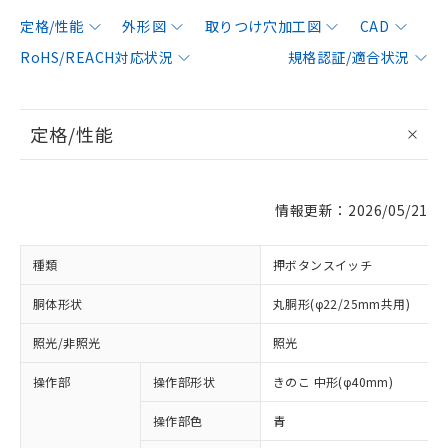
定格/性能
外形図
取りつけ穴加工図
CAD
RoHS/REACH対応状況
規格認証/適合状況
定格/性能
情報更新：2026/05/21
種類
押ボタンスイッチ
胴体形状
丸胴形(φ22/25mm共用)
照光/非照光
照光
操作部
操作部形状
きのこ 中形(φ40mm)
操作部色
青