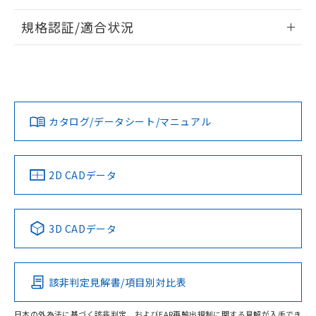
情報更新：2026/7/29
規格認証/適合状況
ログイン/会員登録
EU RoHS
注意事項・凡例
A22NL-MMA-TAA-P102-AEについての規格認証/適合状況に
ついては、「カスタマーサポートセンタ お客様相談室」また
は貴社担当オムロン営業員または販売店にお問い合わせくだ
対応状況
対応予定月
※1
※2
さい。
ダウンロードデータをご利用いただく前に、以下を必ずお読
みください。
カタログ/データシート/マニュアル
対応済み
ソフトウェアの使用条件
お問い合わせ
中国 RoHS
注意事項・凡例
2D CADデータ
中国 RoHS表
※1 ※2
3D CADデータ
Pb
Hg
Cd
Cr(VI)
該非判定見解書/項目別対比表
O
O
O
O
日本の外為法に基づく該非判定、およびEAR再輸出規制に関する見解が入手でき