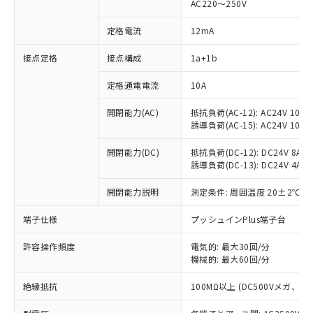
AC220～250V
定格電流
12mA
※1 対応状況
接点定格
接点構成
1a+1b
対応済み：EU RoHS指令（10物質）の
定格通電電流
10A
非含有に対応した製品が提供可能な商品で
開閉能力(AC)
抵抗負荷(AC-12): AC24V 10A/A
す。
誘導負荷(AC-15): AC24V 10A/AC
対応予定：EU RoHS指令（10物質）の非含
ご利用条件
有に対応した製品に切り替える予定のある
開閉能力(DC)
抵抗負荷(DC-12): DC24V 8A/DC
商品です。
誘導負荷(DC-13): DC24V 4A/DC
対応予定なし：EU RoHS指令（10物質）の
以下の条件をお読みいただき、同意のうえ
非含有に非対応の商品で、対応品を出す予
開閉能力説明
測定条件: 周囲温度 20±2℃、
ご利用ください。
定はありません。
調査・確認中：EU RoHS指令（10物質）の
端子仕様
プッシュインPlus端子台
本サービスは、当社制御機器事業取扱
※1 中国RoHS○×表
非含有の対応状況を調査中または確認中の
商品の当社在庫状況および標準価格
商品です。
許容操作頻度
電気的: 最大30回/分
(税抜)を提供させていただくもので
「○」：最大均質材料含有率が中国RoHSの
機械的: 最大60回/分
非該当品：ライセンス料など無形物で、有
す。
基準値以下であることを示します。
害物質有無と関係のない商品です。
当社制御機器事業取扱商品の中には、
絶縁抵抗
100MΩ以上 (DC500Vメガ、
「×」：最大均質材料含有率が中国RoHSの
仕入先様の事情により、非含有部品として
本サービスの対象外となる商品もある
基準値を超えていることを示します。
いたものが、含有品と判明した場合などや
当社は、これら貴社製品のうち、外国
ことをご了承ください。