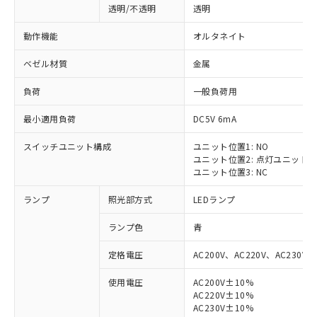
透明/不透明
透明
動作機能
オルタネイト
ベゼル材質
金属
負荷
一般負荷用
最小適用負荷
DC5V 6mA
スイッチユニット構成
ユニット位置1: NO
ユニット位置2: 点灯ユニット
ユニット位置3: NC
ランプ
照光部方式
LEDランプ
ランプ色
青
定格電圧
AC200V、AC220V、AC230V、
使用電圧
AC200V±10%
AC220V±10%
AC230V±10%