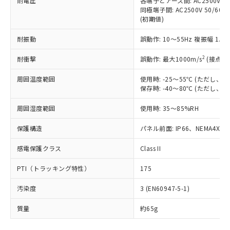
耐電圧
各端子とアース間: AC2500V 50/
「－」：未確認です。当社販売部門へお問
むを得ず変更することがあります。
為替および外国貿易法に定める商品
在庫状況および標準価格照会結果は、
同極端子間: AC2500V 50/60
い合わせください。
（以下｢規制貨物等」という）を輸出
(初期値)
記載している更新日時点での社内デー
*EU RoHS指令（10物質）：
または国外への提供する場合は、日本
記
タに基づき作成されるものであり、閲
説明
鉛(Pb) 1000ppm以下、 水銀(Hg) 1000ppm以下、 カド
*中国RoHS10物質の基準値 (GB/T26572)：
国政府の輸出許可(または役務取引許
耐振動
誤動作: 10～55Hz 複振幅 1.
号
覧された時点での実際の在庫および標
ミウム(Cd) 100ppm以下、
Pb(鉛) :1000ppm、 Hg(水銀) : 1000ppm、 Cd(カドミウ
可)を取得するなどの必要な手続きを
六価クロム(Cr(Ⅵ)) 1000ppm以下、ポリ臭化ビフェニル
ム) : 100ppm、
準価格とは異なる場合があることをご
類(PBB) 1000ppm以下、ポリ臭化ジフェニルエーテル類
2
Cr(Ⅵ)(六価クロム) : 1000ppm、 PBBs(ポリ臭化ビフェ
耐衝撃
誤動作: 最大1000m/s
(接点開
とります。
了承ください。
(PBDE) 1000ppm以下、フタル酸ビス(2-エチルヘキシ
○
一定数以上の在庫あり
ニル類) : 1000ppm、 PBDEs(ポリ臭化ジフェニルエーテ
当社は規制貨物を破棄する場合は、完
ル) (DEHP)(別名：DOP) 1000ppm以下、フタル酸ブチ
正式な納期状況および標準価格はお客
ル類) : 1000ppm、
周囲温度範囲
使用時: -25～55℃ (ただし
ルベンジル（BBP） 1000ppm以下、フタル酸ジブチル
全に破砕するなど、違法に輸出されな
DBP(フタル酸ジブチル) : 1000ppm、 DIBP(フタル酸ジ
様のお取引先、またはお客様担当のオ
（DBP） 1000ppm以下、フタル酸ジイソブチル
保存時: -40～80℃ (ただし
イソブチル) : 1000ppm、 BBP(フタル酸ブチルベンジ
△
一定数には満たないが在庫あり
いよう必要な手段を講じます。
ムロン制御機器販売店・当社販売員に
(DIBP) 1000ppm以下
ル) : 1000ppm、
当社は貴社製品を、核兵器、ミサイ
但し、RoHS指令で産業用監視および制御機器に対する
DEHP(フタル酸ビス(2-エチルヘキシル)) : 1000ppm
ご相談ください。
周囲湿度範囲
使用時: 35～85%RH
適用除外項目は除く。
ル、化学兵器、生物兵器またはその他
－
在庫なし(最新の在庫状況につ
オムロン制御機器販売店や当社販売拠
フタル酸エステル類の４物質については閾値を超える意
武器並びにこれらの製造装置等に一切
いては、お客様のお取引先、ま
図的な使用がないことを確認しています。
点は「
販売ネットワーク
」をご確認
保護構造
パネル前面: IP66、NEMA4X, N
※2 環境保護使用期限
使用いたしません。
たはお客様担当のオムロン制御
ください。
当社は、貴社製品を第三者に販売する
機器販売店・当社販売員にご確
感電保護クラス
Class II
在庫状況および標準価格結果を当社の
※2 対応予定月
「ｅ」：有害物質（10物質）のすべてが基
場合は、上記1、2および3の内容を当
認ください)
事前の承諾なく第三者に漏洩または開
準値以下であることを示します。
該第三者に通知します。また当社は、
PTI（トラッキング特性）
175
示しないようお願いします。
部品在庫の切り替え状況などにより、予定
「10」：通常の使用状況下において有害物
販売先および販売に係わる関係者が違
マイパーツ機能（部品リスト作成サー
空
受注生産機種、また在庫状況の
月が前後することがあります。
質が外部に漏えいし、環境に深刻な影響を
汚染度
3 (EN60947-5-1)
法に輸出するおそれがある場合は、取
ビス）をご利用いただくには、I-Web
白
情報を公開していない機種
及ぼさない年数を意味します。
り引きをいたしません。
メンバーズにご登録されている必要が
質量
約65g
「－」：未確認です。当社販売部門へお問
あります。
い合わせください。
お客様が当ウェブサイト上で当社にご