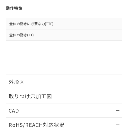
※3 非含有証明書ダウンロード
登録された部品リストについて、当社
動作特性
および当社の共同利用者が、当社の製
下記の非含有証明書をダウンロードするこ
品・サービスに関するお客様との取
とができます。
合意する
キャンセル
引・商談に必要な範囲で利用すること
全体の動きに必要な力(TTF)
をご了承ください。
EU RoHS指令（10物質）の非含有証明書
※当社の共同利用者とは、
"個人情報
全体の動き(TT)
51物質の非含有証明書（当社基準）
の共同利用に関して"
の「1.共同利
※本証明書は発行日時点で非含有を証明す
用者の範囲」に記載されている法人を
るもので、過去に遡って非含有を証明する
指します。
ものではありません。
また、RoHS指令のフタル酸エステル類４
物質の対応では、対応完了までの期間は出
荷製品に未対応品が混在することから備考
欄に対応日を記載しておりました。
外形図
既に当社にて対応品への在庫切替を完了
していることから、特段のことがない限
情報更新：2026/05/21
取りつけ穴加工図
り、2022年1月12日より割愛しておりま
す。
情報更新：2026/05/21
CAD
ログイン/会員登録いただくと、CADデータをダウンロー
RoHS/REACH対応状況
ドすることができます。