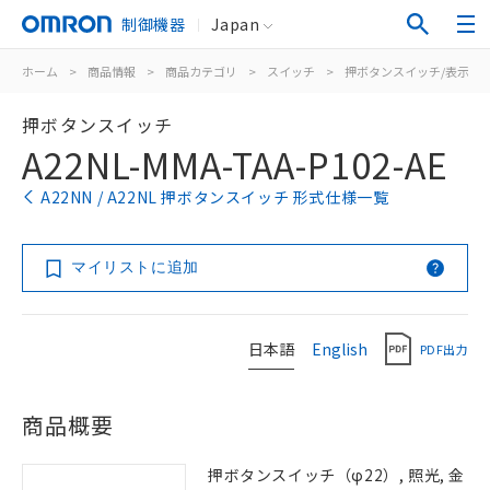
制御機器
Japan
ホーム
>
商品情報
>
商品カテゴリ
>
スイッチ
>
押ボタンスイッチ/表示灯
押ボタンスイッチ
A22NL-MMA-TAA-P102-AE
A22NN / A22NL 押ボタンスイッチ 形式仕様一覧
マイリストに追加
日本語
English
PDF出力
商品概要
押ボタンスイッチ（φ22）, 照光, 金