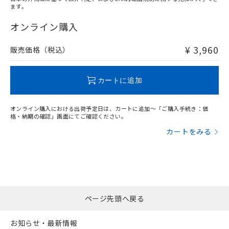
ます。
"対応済み"や非含有の記載がされた商品であっても、流通
在庫等で未対応品が混在する可能性があります。
オンライン購入
非含有品が必要な際は、弊社営業部門もしくは販売店へお
問い合わせください。
¥ 3,960
販売価格（税込）
この製品のRoHS/REACH対応状況ページへ
カートに追加
オンライン購入における出荷予定日は、カートに追加～「ご購入手続き：価
格・納期の確認」画面にてご確認ください。
カートをみる
ページ先頭へ戻る
お知らせ・最新情報