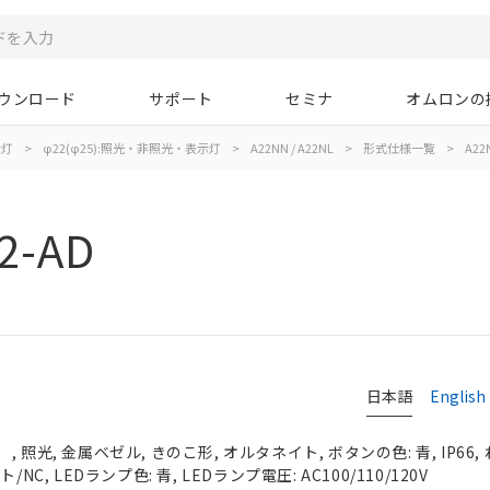
ウンロード
サポート
セミナ
オムロンの
示灯
>
φ22(φ25):照光・非照光・表示灯
>
A22NN / A22NL
>
形式仕様一覧
>
A22
2-AD
日本語
English
 照光, 金属ベゼル, きのこ形, オルタネイト, ボタンの色: 青, IP66,
NC, LEDランプ色: 青, LEDランプ電圧: AC100/110/120V