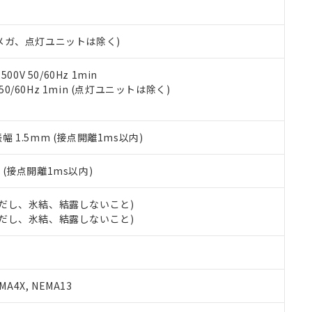
日時点で非含有を証明するもので、過去に遡って非含有を証明するも
令のフタル酸エステル類４物質の対応では、対応完了までの期間は出
備考欄に対応日を記載しておりました。
00Vメガ、点灯ユニットは除く)
品への在庫切替を完了していることから、特段のことがない限り、20
す。
0V 50/60Hz 1min
 50/60Hz 1min (点灯ユニットは除く)
振幅 1.5mm (接点開離1ms以内)
2
(接点開離1ms以内)
 (ただし、氷結、結露しないこと)
 (ただし、氷結、結露しないこと)
A4X, NEMA13