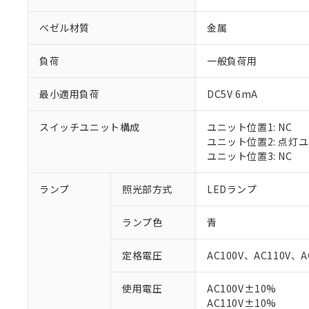
ベゼル材質
金属
負荷
一般負荷用
最小適用負荷
DC5V 6mA
スイッチユニット構成
ユニット位置1: NC
ユニット位置2: 点灯
ユニット位置3: NC
ランプ
照光部方式
LEDランプ
※1 対応状況
ランプ色
青
対応済み：EU
対応予定：EU R
定格電圧
AC100V、AC110V、A
対応予定なし：EU
調査・確認中：EU
ご利用条件
使用電圧
AC100V±10%
非該当品：ライセ
※1 中国RoHS
AC110V±10%
仕入先様の事情に