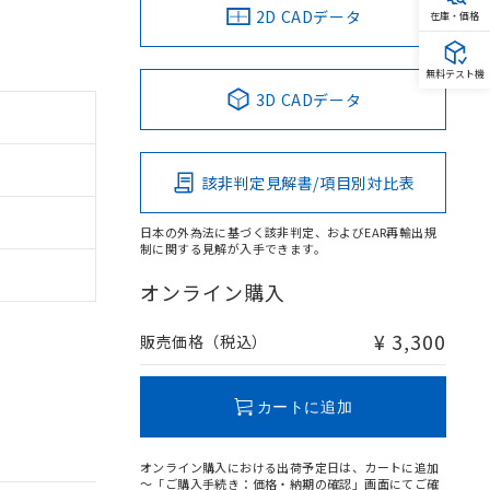
2D CADデータ
在庫・価格
無料テスト機
3D CADデータ
該非判定見解書/項目別対比表
日本の外為法に基づく該非判定、およびEAR再輸出規
制に関する見解が入手できます。
オンライン購入
¥ 3,300
販売価格（税込）
カートに追加
オンライン購入における出荷予定日は、カートに追加
～「ご購入手続き：価格・納期の確認」画面にてご確