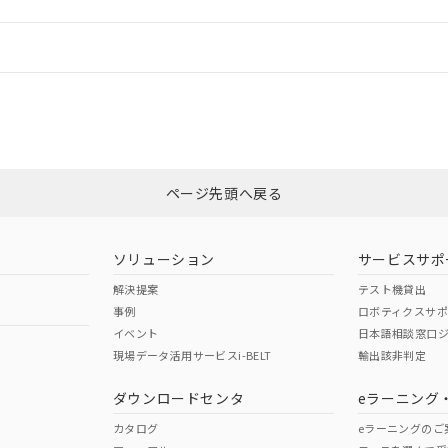
情報更新：
ログイン/会員登録
CCC認証
電波法
みください。
Yes
N/A
非含有証明書
※3
ページ先頭へ戻る
ダウンロードはこちら
型式承認
NK型式承認
ABS型式承認
韓国
（日本
（アメリカ
ソリューション
サービスサポ
舶規格）
船舶規格）
船舶規格）
解決提案
テスト機貸出
事例
ロボティクスサ
No
No
イベント
日本語相談窓口
現場データ活用サービスi-BELT
輸出該非判定
I)
PBBs
PBDEs
DBP
ダウンロードセンタ
eラーニング
この製品の規格認証/適合
その他の認証はこちらのページからご
カタログ
eラーニングのご