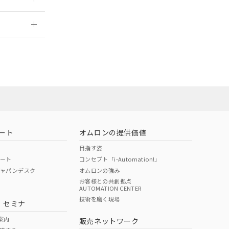
2026/7/29
ート
オムロンの提供価値
目指す姿
ポート
コンセプト「i-Automation!」
ジャパンデスク
オムロンの強み
お客様との共創拠点
AUTOMATION CENTER
DIBP
BBP
DEHP
環境保護
技術を磨く現場
・セミナ
状況ページへ
使用期限
検索ください
案内
販売ネットワーク