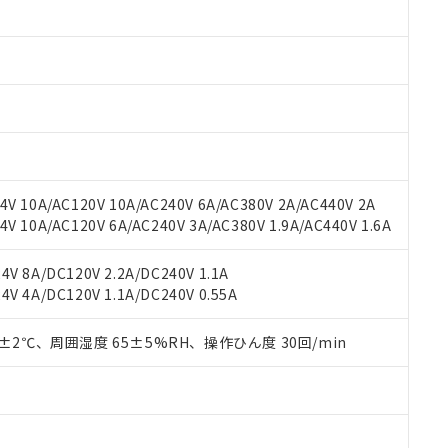
みいただき、同意のうえご利用ください。
材料含有率が中国RoHSの基準値以下であることを示します。
材料含有率が中国RoHSの基準値を超えていることを示します。
、当社制御機器事業取扱商品の当社在庫状況および標準価格(税抜)
ら貴社製品のうち、外国為替および外国貿易法に定める商品（以下｢
質）：
す。当社販売部門へお問い合わせください。
 水銀(Hg) 1000ppm以下、 カドミウム(Cd) 100ppm以下、
たは国外への提供する場合は、日本国政府の輸出許可(または役務取
000ppm以下、ポリ臭化ビフェニル類(PBB) 1000ppm以下、ポリ臭化ジフェニルエーテル類(P
事業取扱商品の中には、本サービスの対象外となる商品もあること
手続きをとります。
キシル) (DEHP)(別名：DOP) 1000ppm以下、フタル酸ブチルベンジル（BBP） 100
(GB/T26572)：
以下、フタル酸ジイソブチル (DIBP) 1000ppm以下
び標準価格照会結果は、記載している更新日時点での社内データに
物を破棄する場合は、完全に破砕するなど、違法に輸出されないよ
(水銀) : 1000ppm、 Cd(カドミウム) : 100ppm、
業用監視および制御機器に対する適用除外項目は除く。
覧された時点での実際の在庫および標準価格とは異なる場合がある
1000ppm、 PBBs(ポリ臭化ビフェニル類) : 1000ppm、 PBDEs(ポリ臭化ジフェニルエーテル類
物質については閾値を超える意図的な使用がないことを確認しています。
上の在庫あり
 1000ppm、 DIBP(フタル酸ジイソブチル) : 1000ppm、 BBP(フタル酸ブチルベンジル) :
品を、核兵器、ミサイル、化学兵器、生物兵器またはその他武器並
チルヘキシル)) : 1000ppm
況および標準価格はお客様のお取引先、またはお客様担当のオムロ
用いたしません。
V 10A/AC120V 10A/AC240V 6A/AC380V 2A/AC440V 2A
ご相談ください。
は満たないが在庫あり
製品を第三者に販売する場合は、上記1、2および3の内容を当該第
 10A/AC120V 6A/AC240V 3A/AC380V 1.9A/AC440V 1.6A
機器販売店や当社販売拠点は「
販売ネットワーク
」をご確認くだ
販売先および販売に係わる関係者が違法に輸出するおそれがある場
用期限
び標準価格結果を当社の事前の承諾なく第三者に漏洩または開示し
え状況などにより、予定月が前後することがあります。
(最新の在庫状況については、お客様のお取引先、またはお客様担当
V 8A/DC120V 2.2A/DC240V 1.1A
（10物質）のすべてが基準値以下であることを示します。
店・当社販売員にご確認ください)
能（部品リスト作成サービス）をご利用いただくには、I-Webメン
V 4A/DC120V 1.1A/DC240V 0.55A
使用状況下において有害物質が外部に漏えいし、環境に深刻な影響を
あります。
機種、また在庫状況の情報を公開していない機種
ェブサイト上で当社にご登録された部品リストについて、当社およ
書ダウンロード
す。当社販売部門へお問い合わせください。
0±2℃、周囲湿度 65±5%RH、操作ひん度 30回/min
品・サービスに関するお客様との取引・商談に必要な範囲で利用す
合意する
キャンセル
書をダウンロードすることができます。
利用者とは、
"個人情報の共同利用に関して"
の「1.共同利用者の
します。
10物質）の非含有証明書
明書（当社基準）