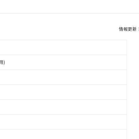
情報更新：2
用)