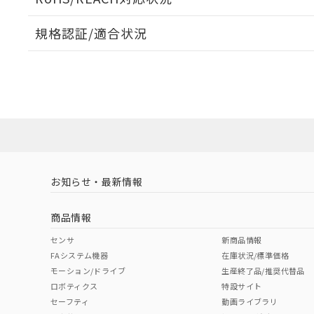
規格認証/適合状況
EU RoHS
注意事項・凡例
UL認証
CSA認証
CEマーキング
ダウンロードデータをご利用いただく前に、以下を必ずお読
Yes
Yes
Yes
対応状況
対応予定月
※1
※2
ソフトウェアの使用条件
対応済み
LR型式承認
DNV型式承認
BV型式承認
KR
（イギリス
（ノルウェー
（フランス
（
お知らせ・最新情報
中国 RoHS
注意事項・凡例
船舶規格）
船舶規格）
船舶規格）
船
商品情報
No
No
No
No
中国 RoHS表
※1 ※2
センサ
新商品情報
FAシステム機器
在庫状況/標準価格
Pb
Hg
Cd
Cr(V
モーション/ドライブ
生産終了品/推奨代替品
ロボティクス
特設サイト
セーフティ
動画ライブラリ