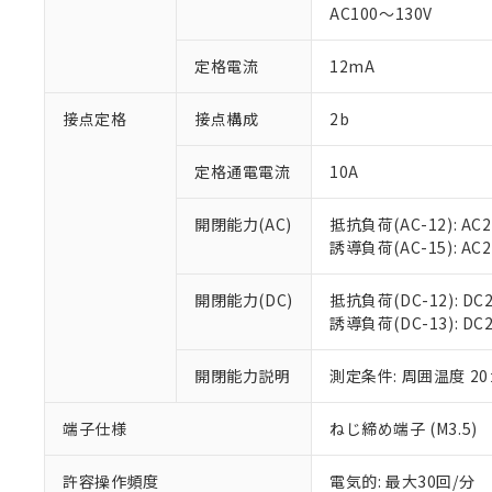
AC100～130V
があります。
以下の条件をお読
「○」：最大均質
「×」：最大均質
本サービスは
当社は、これ
定格電流
12mA
*EU RoHS指令（10物
「－」：未確認で
鉛(Pb) 1000ppm以下、
くものです。
う）を輸出ま
記
説明
六価クロム(Cr(Ⅵ)) 1
当社制御機器
などの必要な
フタル酸ビス(2-エチルヘ
接点定格
接点構成
2b
号
*中国RoHS10物質の基準値 
ル（DBP） 1000ppm
在庫状況およ
当社は規制貨
Pb(鉛) :1000ppm、 Hg
但し、RoHS指令で産
のであり、閲
ます。
Cr(Ⅵ)(六価クロム) : 
フタル酸エステル類の４
定格通電電流
10A
○
一定数以
DBP(フタル酸ジブチル) :
い。
当社は貴社製
DEHP(フタル酸ビス(2-エ
正式な納期状
置等に一切使
開閉能力(AC)
抵抗負荷(AC-12): AC24
当社販売員に
※2 対応予定月
△
一定数に
当社は、貴社
誘導負荷(AC-15): AC24V
オムロン制御
また当社は、
※2 環境保護使
在庫状況およ
部品在庫の切り替
たしません。
－
在庫なし
す。
開閉能力(DC)
抵抗負荷(DC-12): DC24
「ｅ」：有害物質
機器販売
マイパーツ機
誘導負荷(DC-13): DC24
「10」：通常の
ている必要が
味します。
空
受注生産
お客様が当ウ
※3 非含有証明
「－」：未確認で
開閉能力説明
測定条件: 周囲温度 2
白
が、当社の製
さい。
下記の非含有証明
端子仕様
ねじ締め端子 (M3.5)
※当社の共同
いる法人を指
EU RoHS指令（
許容操作頻度
電気的: 最大30回/分
51物質の非含有証