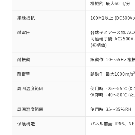
機械的: 最大60回/分
※本証明書は発行
また、RoHS指
混在することから
絶縁抵抗
100MΩ以上 (DC5
既に当社にて対応
り割愛しておりま
耐電圧
各端子とアース間: AC250
同極端子間: AC2500V
(初期値)
耐振動
誤動作: 10～55Hz 複
耐衝撃
誤動作: 最大1000m/s
周囲温度範囲
使用時: -25～55℃
保存時: -40～80℃
周囲湿度範囲
使用時: 35～85%RH
保護構造
パネル前面: IP66、NEM