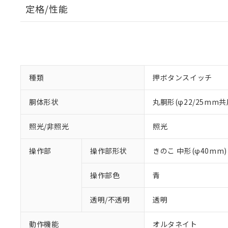
定格/性能
種類
押ボタンスイッチ
胴体形状
丸胴形(φ22/25mm共
照光/非照光
照光
操作部
操作部形状
きのこ 中形(φ40mm)
操作部色
青
透明/不透明
透明
動作機能
オルタネイト