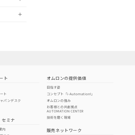
2026/7/29
ート
オムロンの提供価値
目指す姿
ポート
コンセプト「i-Automation!」
ジャパンデスク
オムロンの強み
お客様との共創拠点
AUTOMATION CENTER
DIBP
BBP
DEHP
環境保護
技術を磨く現場
・セミナ
状況ページへ
使用期限
検索ください
案内
販売ネットワーク