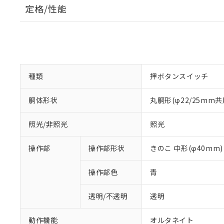
定格/性能
種類
押ボタンスイッチ
胴体形状
丸胴形(φ22/25mm共
照光/非照光
照光
操作部
操作部形状
きのこ 中形(φ40mm)
操作部色
青
透明/不透明
透明
動作機能
オルタネイト