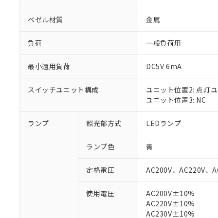
ベゼル材質
金属
負荷
一般負荷用
最小適用負荷
DC5V 6mA
スイッチユニット構成
ユニット位置2: 点灯
ユニット位置3: NC
ランプ
照光部方式
LEDランプ
※1 対応状況
ランプ色
青
対応済み：EU
定格電圧
AC200V、AC220V、A
対応予定：EU R
対応予定なし：EU
使用電圧
AC200V±10%
調査・確認中：EU
ご利用条件
AC220V±10%
非該当品：ライセ
※1 中国RoHS
AC230V±10%
仕入先様の事情に