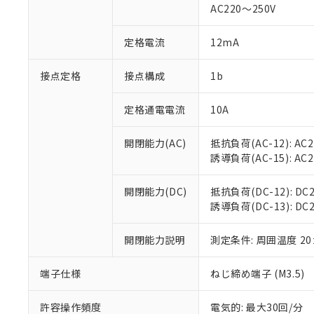
AC220～250V
があります。
以下の条件をお読
「○」：最大均質
「×」：最大均質
本サービスは
当社は、これ
定格電流
12mA
*EU RoHS指令（10物
「－」：未確認で
鉛(Pb) 1000ppm以下、
くものです。
う）を輸出ま
記
説明
六価クロム(Cr(Ⅵ)) 1
当社制御機器
などの必要な
フタル酸ビス(2-エチルヘ
接点定格
接点構成
1b
号
*中国RoHS10物質の基準値 
ル（DBP） 1000ppm
在庫状況およ
当社は規制貨
Pb(鉛) :1000ppm、 Hg
但し、RoHS指令で産
のであり、閲
ます。
Cr(Ⅵ)(六価クロム) : 
フタル酸エステル類の４
定格通電電流
10A
○
一定数以
DBP(フタル酸ジブチル) :
い。
当社は貴社製
DEHP(フタル酸ビス(2-エ
正式な納期状
置等に一切使
開閉能力(AC)
抵抗負荷(AC-12): AC24
当社販売員に
※2 対応予定月
△
一定数に
当社は、貴社
誘導負荷(AC-15): AC24V
オムロン制御
また当社は、
※2 環境保護使
在庫状況およ
部品在庫の切り替
たしません。
－
在庫なし
す。
開閉能力(DC)
抵抗負荷(DC-12): DC24
「ｅ」：有害物質
機器販売
マイパーツ機
誘導負荷(DC-13): DC24
「10」：通常の
ている必要が
味します。
空
受注生産
お客様が当ウ
※3 非含有証明
「－」：未確認で
開閉能力説明
測定条件: 周囲温度 2
白
が、当社の製
さい。
下記の非含有証明
端子仕様
ねじ締め端子 (M3.5)
※当社の共同
いる法人を指
EU RoHS指令（
許容操作頻度
電気的: 最大30回/分
51物質の非含有証