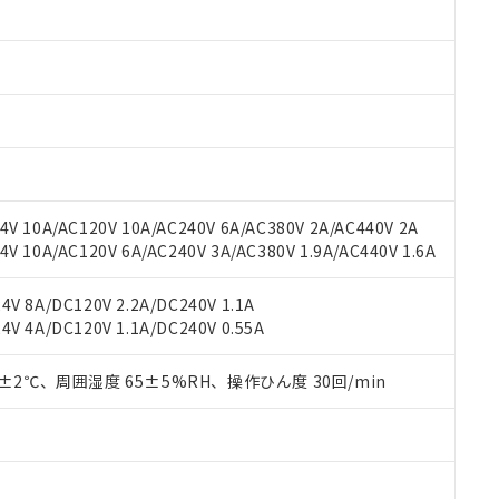
みいただき、同意のうえご利用ください。
材料含有率が中国RoHSの基準値以下であることを示します。
材料含有率が中国RoHSの基準値を超えていることを示します。
、当社制御機器事業取扱商品の当社在庫状況および標準価格(税抜)
ら貴社製品のうち、外国為替および外国貿易法に定める商品（以下｢
質）：
す。当社販売部門へお問い合わせください。
 水銀(Hg) 1000ppm以下、 カドミウム(Cd) 100ppm以下、
たは国外への提供する場合は、日本国政府の輸出許可(または役務取
000ppm以下、ポリ臭化ビフェニル類(PBB) 1000ppm以下、ポリ臭化ジフェニルエーテル類(P
事業取扱商品の中には、本サービスの対象外となる商品もあること
手続きをとります。
キシル) (DEHP)(別名：DOP) 1000ppm以下、フタル酸ブチルベンジル（BBP） 100
(GB/T26572)：
以下、フタル酸ジイソブチル (DIBP) 1000ppm以下
び標準価格照会結果は、記載している更新日時点での社内データに
物を破棄する場合は、完全に破砕するなど、違法に輸出されないよ
(水銀) : 1000ppm、 Cd(カドミウム) : 100ppm、
業用監視および制御機器に対する適用除外項目は除く。
覧された時点での実際の在庫および標準価格とは異なる場合がある
1000ppm、 PBBs(ポリ臭化ビフェニル類) : 1000ppm、 PBDEs(ポリ臭化ジフェニルエーテル類
物質については閾値を超える意図的な使用がないことを確認しています。
上の在庫あり
 1000ppm、 DIBP(フタル酸ジイソブチル) : 1000ppm、 BBP(フタル酸ブチルベンジル) :
品を、核兵器、ミサイル、化学兵器、生物兵器またはその他武器並
チルヘキシル)) : 1000ppm
況および標準価格はお客様のお取引先、またはお客様担当のオムロ
用いたしません。
V 10A/AC120V 10A/AC240V 6A/AC380V 2A/AC440V 2A
ご相談ください。
は満たないが在庫あり
製品を第三者に販売する場合は、上記1、2および3の内容を当該第
 10A/AC120V 6A/AC240V 3A/AC380V 1.9A/AC440V 1.6A
機器販売店や当社販売拠点は「
販売ネットワーク
」をご確認くだ
販売先および販売に係わる関係者が違法に輸出するおそれがある場
用期限
び標準価格結果を当社の事前の承諾なく第三者に漏洩または開示し
え状況などにより、予定月が前後することがあります。
(最新の在庫状況については、お客様のお取引先、またはお客様担当
V 8A/DC120V 2.2A/DC240V 1.1A
（10物質）のすべてが基準値以下であることを示します。
店・当社販売員にご確認ください)
能（部品リスト作成サービス）をご利用いただくには、I-Webメン
V 4A/DC120V 1.1A/DC240V 0.55A
使用状況下において有害物質が外部に漏えいし、環境に深刻な影響を
あります。
機種、また在庫状況の情報を公開していない機種
ェブサイト上で当社にご登録された部品リストについて、当社およ
書ダウンロード
す。当社販売部門へお問い合わせください。
0±2℃、周囲湿度 65±5%RH、操作ひん度 30回/min
品・サービスに関するお客様との取引・商談に必要な範囲で利用す
合意する
キャンセル
書をダウンロードすることができます。
利用者とは、
"個人情報の共同利用に関して"
の「1.共同利用者の
します。
10物質）の非含有証明書
明書（当社基準）