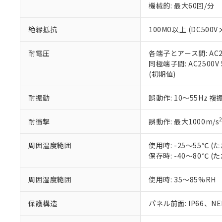
機械的: 最大60回/分
※本証明書は発行
また、RoHS指
混在することから
絶縁抵抗
100MΩ以上 (DC5
既に当社にて対応
り割愛しておりま
耐電圧
各端子とアース間: AC250
同極端子間: AC2500V
(初期値)
耐振動
誤動作: 10～55Hz 複
耐衝撃
誤動作: 最大1000m/s
周囲温度範囲
使用時: -25～55℃
保存時: -40～80℃
周囲湿度範囲
使用時: 35～85%RH
保護構造
パネル前面: IP66、NEM