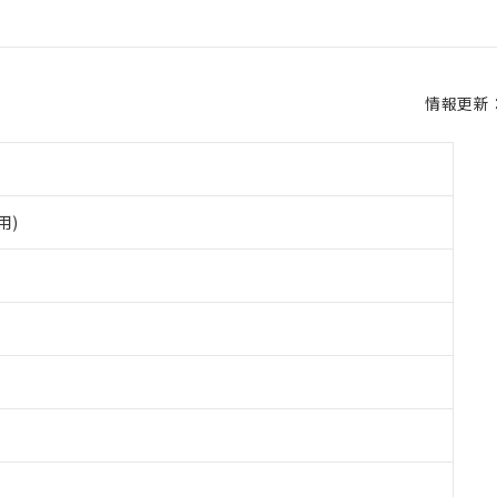
情報更新：2
用)