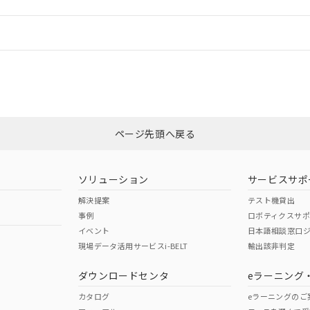
情報更新：
ログイン/会員登録
CCC認証
電波法
みください。
Yes
N/A
非含有証明書
※3
ページ先頭へ戻る
ダウンロードはこちら
型式承認
NK型式承認
ABS型式承認
韓国
（日本
（アメリカ
ソリューション
サービスサポ
舶規格）
船舶規格）
船舶規格）
解決提案
テスト機貸出
事例
ロボティクスサ
No
No
イベント
日本語相談窓口
現場データ活用サービスi-BELT
輸出該非判定
I)
PBBs
PBDEs
DBP
ダウンロードセンタ
eラーニング
この製品の規格認証/適合
その他の認証はこちらのページからご
カタログ
eラーニングのご