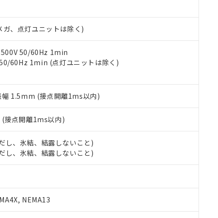
日時点で非含有を証明するもので、過去に遡って非含有を証明するも
令のフタル酸エステル類４物質の対応では、対応完了までの期間は出
備考欄に対応日を記載しておりました。
00Vメガ、点灯ユニットは除く)
品への在庫切替を完了していることから、特段のことがない限り、20
す。
0V 50/60Hz 1min
 50/60Hz 1min (点灯ユニットは除く)
振幅 1.5mm (接点開離1ms以内)
2
(接点開離1ms以内)
 (ただし、氷結、結露しないこと)
 (ただし、氷結、結露しないこと)
A4X, NEMA13