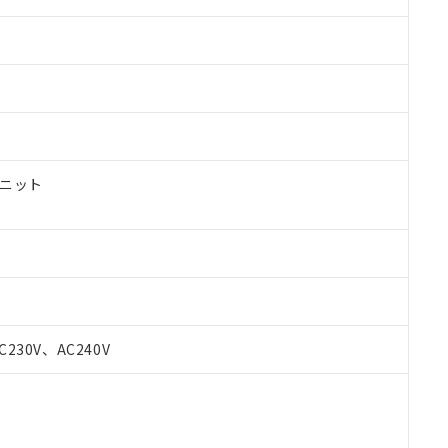
ユニット
 RoHS指令（10物質）の非含有に対応した製品が提供可能な商品です
C230V、AC240V
oHS指令（10物質）の非含有に対応した製品に切り替える予定のある
 RoHS指令（10物質）の非含有に非対応の商品で、対応品を出す予
 RoHS指令（10物質）の非含有の対応状況を調査中または確認中の
ンス料など無形物で、有害物質有無と関係のない商品です。
○×表
より、非含有部品としていたものが、含有品と判明した場合などやむ