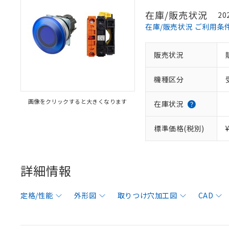
在庫/販売状況
20
在庫/販売状況 ご利用条
販売状況
機種区分
画像をクリックすると大きくなります
在庫状況
標準価格(税別)
詳細情報
定格/性能
外形図
取りつけ穴加工図
CAD