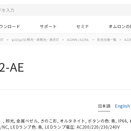
ウンロード
サポート
セミナ
オムロンの
示灯
>
φ22(φ25):照光・非照光・表示灯
>
A22NN / A22NL
>
形式仕様一覧
>
A22
2-AE
日本語
English
 照光, 金属ベゼル, きのこ形, オルタネイト, ボタンの色: 青, IP66,
C, LEDランプ色: 青, LEDランプ電圧: AC200/220/230/240V