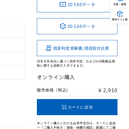
2D CADデータ
在庫・価格
無料テスト機
3D CADデータ
該非判定見解書/項目別対比表
日本の外為法に基づく該非判定、およびEAR再輸出規
制に関する見解が入手できます。
オンライン購入
¥ 2,910
販売価格（税込）
カートに追加
オンライン購入における出荷予定日は、カートに追加
～「ご購入手続き：価格・納期の確認」画面にてご確