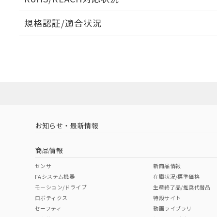
規格認証/適合状況
EU RoHS
注意事項・凡例
UL認証
CSA認証
CEマーキング
ダウンロードデータをご利用いただく前に、以下を必ずお読
Yes
Yes
Yes
対応状況
対応予定月
※1
※2
ソフトウェアの使用条件
対応済み
LR型式承認
DNV型式承認
BV型式承認
KR
（イギリス
（ノルウェー
（フランス
（
お知らせ・最新情報
中国 RoHS
注意事項・凡例
船舶規格）
船舶規格）
船舶規格）
船
商品情報
No
No
No
No
中国 RoHS表
※1 ※2
センサ
新商品情報
FAシステム機器
在庫状況/標準価格
Pb
Hg
Cd
Cr(V
モーション/ドライブ
生産終了品/推奨代替品
ロボティクス
特設サイト
セーフティ
動画ライブラリ