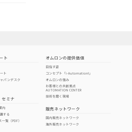
ート
オムロンの提供価値
目指す姿
ポート
コンセプト「i-Automation!」
ジャパンデスク
オムロンの強み
お客様との共創拠点
AUTOMATION CENTER
DIBP
BBP
DEHP
環境保護
技術を磨く現場
・セミナ
状況ページへ
使用期限
検索ください
案内
販売ネットワーク
講する
O
O
O
10
国内販売ネットワーク
ス一覧（PDF）
海外販売ネットワーク