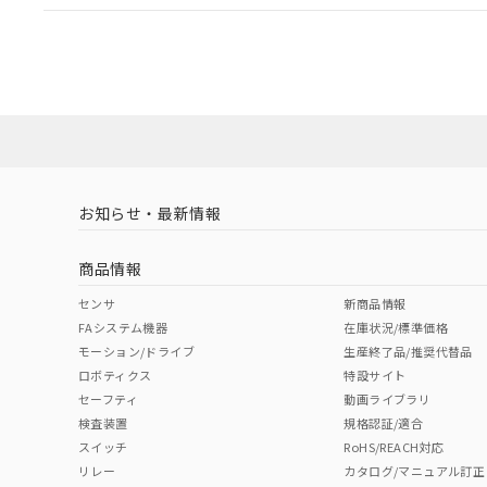
EU RoHS
注意事項・凡例
UL認証
CSA認証
CEマーキング
ダウンロードデータをご利用いただく前に、以下を必ずお読
Yes
Yes
Yes
対応状況
対応予定月
※1
※2
ソフトウェアの使用条件
対応済み
LR型式承認
DNV型式承認
BV型式承認
KR
（イギリス
（ノルウェー
（フランス
（
お知らせ・最新情報
中国 RoHS
注意事項・凡例
船舶規格）
船舶規格）
船舶規格）
船
商品情報
No
No
No
No
中国 RoHS表
※1 ※2
センサ
新商品情報
FAシステム機器
在庫状況/標準価格
Pb
Hg
Cd
Cr(V
モーション/ドライブ
生産終了品/推奨代替品
ロボティクス
特設サイト
セーフティ
動画ライブラリ
検査装置
規格認証/適合
X
O
O
O
スイッチ
RoHS/REACH対応
リレー
カタログ/マニュアル訂正