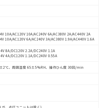
材料含有率が中国RoHSの基準値を超えていることを示します。
、当社制御機器事業取扱商品の当社在庫状況および標準価格(税抜)
ら貴社製品のうち、外国為替および外国貿易法に定める商品（以下｢
質）：
す。当社販売部門へお問い合わせください。
 水銀(Hg) 1000ppm以下、 カドミウム(Cd) 100ppm以下、
たは国外への提供する場合は、日本国政府の輸出許可(または役務取
000ppm以下、ポリ臭化ビフェニル類(PBB) 1000ppm以下、ポリ臭化ジフェニルエーテル類(P
事業取扱商品の中には、本サービスの対象外となる商品もあること
手続きをとります。
キシル) (DEHP)(別名：DOP) 1000ppm以下、フタル酸ブチルベンジル（BBP） 100
(GB/T26572)：
以下、フタル酸ジイソブチル (DIBP) 1000ppm以下
び標準価格照会結果は、記載している更新日時点での社内データに
物を破棄する場合は、完全に破砕するなど、違法に輸出されないよ
(水銀) : 1000ppm、 Cd(カドミウム) : 100ppm、
業用監視および制御機器に対する適用除外項目は除く。
覧された時点での実際の在庫および標準価格とは異なる場合がある
1000ppm、 PBBs(ポリ臭化ビフェニル類) : 1000ppm、 PBDEs(ポリ臭化ジフェニルエーテル類
物質については閾値を超える意図的な使用がないことを確認しています。
上の在庫あり
 1000ppm、 DIBP(フタル酸ジイソブチル) : 1000ppm、 BBP(フタル酸ブチルベンジル) :
品を、核兵器、ミサイル、化学兵器、生物兵器またはその他武器並
V 10A/AC120V 10A/AC240V 6A/AC380V 2A/AC440V 2A
チルヘキシル)) : 1000ppm
況および標準価格はお客様のお取引先、またはお客様担当のオムロ
用いたしません。
 10A/AC120V 6A/AC240V 3A/AC380V 1.9A/AC440V 1.6A
ご相談ください。
は満たないが在庫あり
製品を第三者に販売する場合は、上記1、2および3の内容を当該第
機器販売店や当社販売拠点は「
販売ネットワーク
」をご確認くだ
販売先および販売に係わる関係者が違法に輸出するおそれがある場
用期限
V 8A/DC120V 2.2A/DC240V 1.1A
び標準価格結果を当社の事前の承諾なく第三者に漏洩または開示し
え状況などにより、予定月が前後することがあります。
(最新の在庫状況については、お客様のお取引先、またはお客様担当
V 4A/DC120V 1.1A/DC240V 0.55A
（10物質）のすべてが基準値以下であることを示します。
店・当社販売員にご確認ください)
能（部品リスト作成サービス）をご利用いただくには、I-Webメン
使用状況下において有害物質が外部に漏えいし、環境に深刻な影響を
あります。
0±2℃、周囲湿度 65±5%RH、操作ひん度 30回/min
機種、また在庫状況の情報を公開していない機種
ェブサイト上で当社にご登録された部品リストについて、当社およ
書ダウンロード
す。当社販売部門へお問い合わせください。
品・サービスに関するお客様との取引・商談に必要な範囲で利用す
合意する
キャンセル
書をダウンロードすることができます。
利用者とは、
"個人情報の共同利用に関して"
の「1.共同利用者の
します。
10物質）の非含有証明書
明書（当社基準）
日時点で非含有を証明するもので、過去に遡って非含有を証明するも
00Vメガ、点灯ユニットは除く)