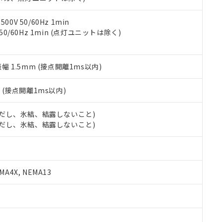
令のフタル酸エステル類４物質の対応では、対応完了までの期間は出
備考欄に対応日を記載しておりました。
品への在庫切替を完了していることから、特段のことがない限り、20
0V 50/60Hz 1min
す。
 50/60Hz 1min (点灯ユニットは除く)
振幅 1.5mm (接点開離1ms以内)
2
(接点開離1ms以内)
 (ただし、氷結、結露しないこと)
 (ただし、氷結、結露しないこと)
A4X, NEMA13