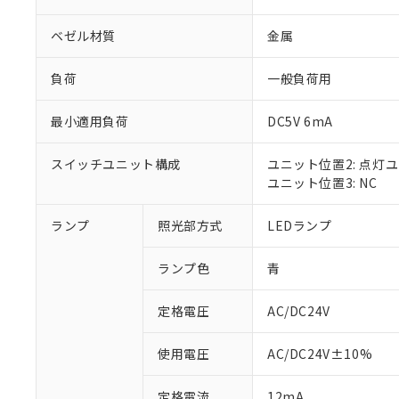
ベゼル材質
金属
負荷
一般負荷用
最小適用負荷
DC5V 6mA
スイッチユニット構成
ユニット位置2: 点灯
ユニット位置3: NC
ランプ
照光部方式
LEDランプ
※1 対応状況
ランプ色
青
対応済み：EU
対応予定：EU R
対応予定なし：EU
定格電圧
AC/DC24V
調査・確認中：EU
ご利用条件
非該当品：ライセ
使用電圧
AC/DC24V±10%
※1 中国RoHS
仕入先様の事情に
があります。
以下の条件をお読
定格電流
12mA
「○」：最大均質