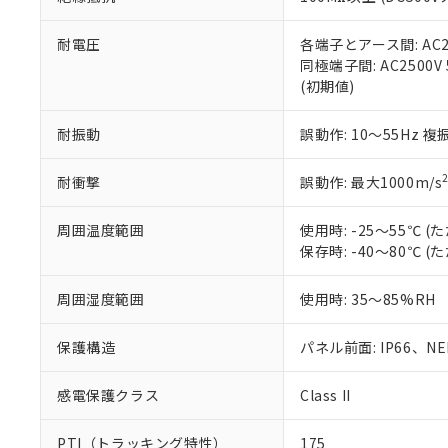
また、RoHS指
混在することから
既に当社にて対応
耐電圧
各端子とアース間: AC250
り割愛しておりま
同極端子間: AC2500V
(初期値)
耐振動
誤動作: 10～55Hz 複
耐衝撃
誤動作: 最大1000m/s
周囲温度範囲
使用時: -25～55℃
保存時: -40～80℃
周囲湿度範囲
使用時: 35～85%RH
保護構造
パネル前面: IP66、NEM
感電保護クラス
Class II
PTI（トラッキング特性）
175