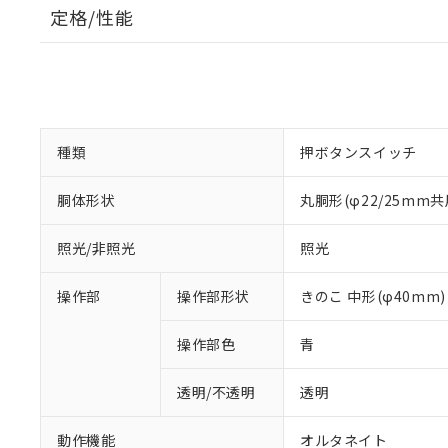
定格/性能
種類
押ボタンスイッチ
胴体形状
丸胴形(φ22/25mm共
照光/非照光
照光
操作部
操作部形状
きのこ 中形(φ40mm)
操作部色
青
透明/不透明
透明
動作機能
オルタネイト