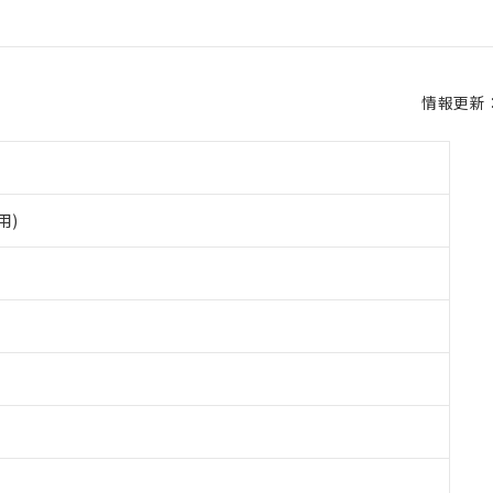
情報更新：2
用)