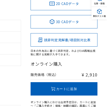
2D CADデータ
在庫・価格
無料テスト機
3D CADデータ
該非判定見解書/項目別対比表
日本の外為法に基づく該非判定、およびEAR再輸出規
制に関する見解が入手できます。
オンライン購入
¥ 2,910
販売価格（税込）
カートに追加
オンライン購入における出荷予定日は、カートに追加
～「ご購入手続き：価格・納期の確認」画面にてご確