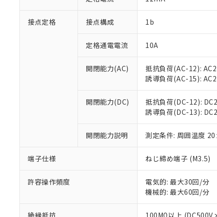
「×」：最大均質
本サービスは
当社は、これ
*EU RoHS指令（10物
「－」：未確認で
鉛(Pb) 1000ppm以下、
接点定格
接点構成
1b
くものです。
う）を輸出ま
記
説明
六価クロム(Cr(Ⅵ)) 1
当社制御機器
などの必要な
フタル酸ビス(2-エチルヘ
号
*中国RoHS10物質の基準値 
ル（DBP） 1000ppm
在庫状況およ
当社は規制貨
定格通電電流
10A
Pb(鉛) :1000ppm、 Hg
但し、RoHS指令で産
のであり、閲
ます。
Cr(Ⅵ)(六価クロム) : 
フタル酸エステル類の４
○
一定数以
DBP(フタル酸ジブチル) :
い。
当社は貴社製
開閉能力(AC)
抵抗負荷(AC-12): AC24
DEHP(フタル酸ビス(2-エ
正式な納期状
置等に一切使
誘導負荷(AC-15): AC24V
当社販売員に
※2 対応予定月
△
一定数に
当社は、貴社
オムロン制御
また当社は、
※2 環境保護使
開閉能力(DC)
抵抗負荷(DC-12): DC24
在庫状況およ
部品在庫の切り替
たしません。
－
在庫なし
誘導負荷(DC-13): DC24
す。
「ｅ」：有害物質
機器販売
マイパーツ機
「10」：通常の
ている必要が
開閉能力説明
測定条件: 周囲温度 2
味します。
空
受注生産
お客様が当ウ
※3 非含有証明
「－」：未確認で
白
が、当社の製
端子仕様
ねじ締め端子 (M3.5)
さい。
下記の非含有証明
※当社の共同
許容操作頻度
電気的: 最大30回/分
いる法人を指
EU RoHS指令（
機械的: 最大60回/分
51物質の非含有証
※本証明書は発行
絶縁抵抗
100MΩ以上 (DC5