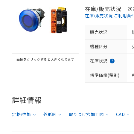
在庫/販売状況
20
在庫/販売状況 ご利用条
販売状況
機種区分
画像をクリックすると大きくなります
在庫状況
標準価格(税別)
詳細情報
定格/性能
外形図
取りつけ穴加工図
CAD