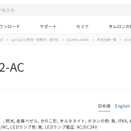
ウンロード
サポート
セミナ
オムロンの
示灯
>
φ22(φ25):照光・非照光・表示灯
>
A22NN / A22NL
>
形式仕様一覧
>
A22
2-AC
日本語
English
 照光, 金属ベゼル, きのこ形, オルタネイト, ボタンの色: 青, IP66,
C, LEDランプ色: 青, LEDランプ電圧: AC/DC24V