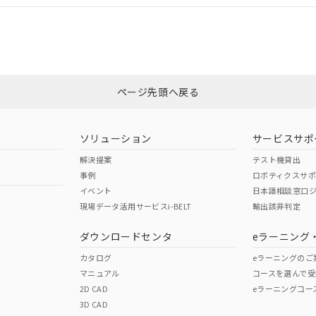
CCC認証
電波法
みください。
Yes
N/A
非含有証明書
※3
ページ先頭へ戻る
ダウンロードはこちら
型式承認
NK型式承認
ABS型式承認
韓国
（日本
（アメリカ
ソリューション
サービスサポ
舶規格）
船舶規格）
船舶規格）
解決提案
テスト機貸出
事例
ロボティクスサ
No
No
イベント
日本語相談窓口
現場データ活用サービスi-BELT
輸出該非判定
I)
PBBs
PBDEs
DBP
ダウンロードセンタ
eラーニング
この製品の規格認証/適合
その他の認証はこちらのページからご
カタログ
eラーニングのご
マニュアル
コースを選んで受
O
O
O
2D CAD
eラーニングコー
3D CAD