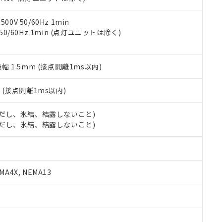
令のフタル酸エステル類４物質の対応では、対応完了までの期間は出
備考欄に対応日を記載しておりました。
品への在庫切替を完了していることから、特段のことがない限り、20
0V 50/60Hz 1min
す。
 50/60Hz 1min (点灯ユニットは除く)
振幅 1.5mm (接点開離1ms以内)
2
(接点開離1ms以内)
 (ただし、氷結、結露しないこと)
 (ただし、氷結、結露しないこと)
A4X, NEMA13