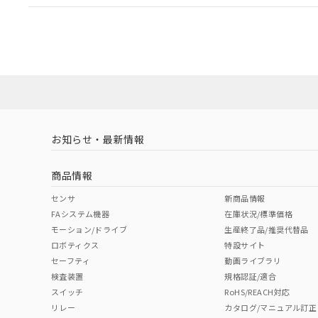
EU RoHS
注意事項・凡例
UL認証
CSA認証
CEマーキング
ダウンロードデータをご利用いただく前に、以下を必ずお読
Yes
Yes
Yes
対応状況
対応予定月
※1
※2
ソフトウェアの使用条件
対応済み
LR型式承認
DNV型式承認
BV型式承認
KR
（イギリス
（ノルウェー
（フランス
（
お知らせ・最新情報
中国 RoHS
注意事項・凡例
船舶規格）
船舶規格）
船舶規格）
船
商品情報
No
No
No
No
中国 RoHS表
※1 ※2
センサ
新商品情報
FAシステム機器
在庫状況/標準価格
Pb
Hg
Cd
Cr(V
モーション/ドライブ
生産終了品/推奨代替品
ロボティクス
特設サイト
セーフティ
動画ライブラリ
検査装置
規格認証/適合
X
O
O
O
スイッチ
RoHS/REACH対応
リレー
カタログ/マニュアル訂正