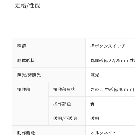
定格/性能
種類
押ボタンスイッチ
胴体形状
丸胴形(φ22/25mm共
照光/非照光
照光
操作部
操作部形状
きのこ 中形(φ40mm)
操作部色
青
透明/不透明
透明
動作機能
オルタネイト