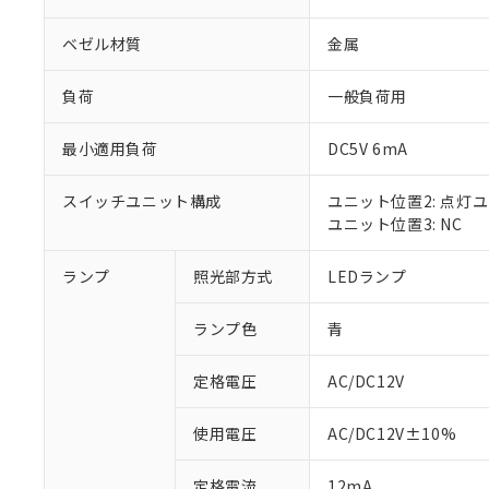
ベゼル材質
金属
負荷
一般負荷用
最小適用負荷
DC5V 6mA
スイッチユニット構成
ユニット位置2: 点灯
ユニット位置3: NC
ランプ
照光部方式
LEDランプ
※1 対応状況
ランプ色
青
対応済み：EU
対応予定：EU R
対応予定なし：EU
定格電圧
AC/DC12V
調査・確認中：EU
ご利用条件
非該当品：ライセ
使用電圧
AC/DC12V±10%
※1 中国RoHS
仕入先様の事情に
があります。
以下の条件をお読
定格電流
12mA
「○」：最大均質