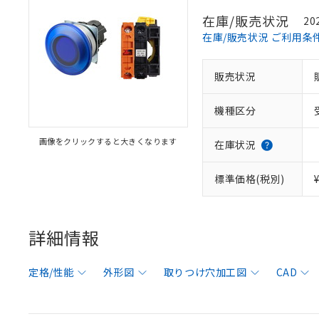
在庫/販売状況
20
在庫/販売状況 ご利用条
販売状況
機種区分
画像をクリックすると大きくなります
在庫状況
標準価格(税別)
詳細情報
定格/性能
外形図
取りつけ穴加工図
CAD