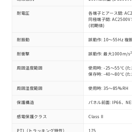
また、RoHS指
混在することから
既に当社にて対応
耐電圧
各端子とアース間: AC250
り割愛しておりま
同極端子間: AC2500V
(初期値)
耐振動
誤動作: 10～55Hz 複
耐衝撃
誤動作: 最大1000m/s
周囲温度範囲
使用時: -25～55℃
保存時: -40～80℃
周囲湿度範囲
使用時: 35～85%RH
保護構造
パネル前面: IP66、NEM
感電保護クラス
Class II
PTI（トラッキング特性）
175