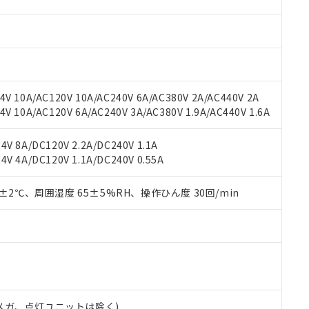
材料含有率が中国RoHSの基準値を超えていることを示します。
、当社制御機器事業取扱商品の当社在庫状況および標準価格(税抜)
ら貴社製品のうち、外国為替および外国貿易法に定める商品（以下｢
質）：
す。当社販売部門へお問い合わせください。
 水銀(Hg) 1000ppm以下、 カドミウム(Cd) 100ppm以下、
たは国外への提供する場合は、日本国政府の輸出許可(または役務取
000ppm以下、ポリ臭化ビフェニル類(PBB) 1000ppm以下、ポリ臭化ジフェニルエーテル類(P
事業取扱商品の中には、本サービスの対象外となる商品もあること
手続きをとります。
キシル) (DEHP)(別名：DOP) 1000ppm以下、フタル酸ブチルベンジル（BBP） 100
(GB/T26572)：
以下、フタル酸ジイソブチル (DIBP) 1000ppm以下
び標準価格照会結果は、記載している更新日時点での社内データに
物を破棄する場合は、完全に破砕するなど、違法に輸出されないよ
(水銀) : 1000ppm、 Cd(カドミウム) : 100ppm、
業用監視および制御機器に対する適用除外項目は除く。
覧された時点での実際の在庫および標準価格とは異なる場合がある
1000ppm、 PBBs(ポリ臭化ビフェニル類) : 1000ppm、 PBDEs(ポリ臭化ジフェニルエーテル類
物質については閾値を超える意図的な使用がないことを確認しています。
上の在庫あり
 1000ppm、 DIBP(フタル酸ジイソブチル) : 1000ppm、 BBP(フタル酸ブチルベンジル) :
品を、核兵器、ミサイル、化学兵器、生物兵器またはその他武器並
V 10A/AC120V 10A/AC240V 6A/AC380V 2A/AC440V 2A
チルヘキシル)) : 1000ppm
況および標準価格はお客様のお取引先、またはお客様担当のオムロ
用いたしません。
 10A/AC120V 6A/AC240V 3A/AC380V 1.9A/AC440V 1.6A
ご相談ください。
は満たないが在庫あり
製品を第三者に販売する場合は、上記1、2および3の内容を当該第
機器販売店や当社販売拠点は「
販売ネットワーク
」をご確認くだ
販売先および販売に係わる関係者が違法に輸出するおそれがある場
用期限
V 8A/DC120V 2.2A/DC240V 1.1A
び標準価格結果を当社の事前の承諾なく第三者に漏洩または開示し
え状況などにより、予定月が前後することがあります。
(最新の在庫状況については、お客様のお取引先、またはお客様担当
V 4A/DC120V 1.1A/DC240V 0.55A
（10物質）のすべてが基準値以下であることを示します。
店・当社販売員にご確認ください)
能（部品リスト作成サービス）をご利用いただくには、I-Webメン
使用状況下において有害物質が外部に漏えいし、環境に深刻な影響を
あります。
0±2℃、周囲湿度 65±5%RH、操作ひん度 30回/min
機種、また在庫状況の情報を公開していない機種
ェブサイト上で当社にご登録された部品リストについて、当社およ
書ダウンロード
す。当社販売部門へお問い合わせください。
品・サービスに関するお客様との取引・商談に必要な範囲で利用す
合意する
キャンセル
書をダウンロードすることができます。
利用者とは、
"個人情報の共同利用に関して"
の「1.共同利用者の
します。
10物質）の非含有証明書
明書（当社基準）
日時点で非含有を証明するもので、過去に遡って非含有を証明するも
00Vメガ、点灯ユニットは除く)