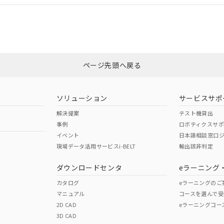
CCC認証
電波法
みください。
Yes
N/A
非含有証明書
※3
ページ先頭へ戻る
ダウンロードはこちら
型式承認
NK型式承認
ABS型式承認
韓国
（日本
（アメリカ
ソリューション
サービスサポ
舶規格）
船舶規格）
船舶規格）
解決提案
テスト機貸出
事例
ロボティクスサ
No
No
イベント
日本語相談窓口
現場データ活用サービスi-BELT
輸出該非判定
I)
PBBs
PBDEs
DBP
ダウンロードセンタ
eラーニング
この製品の規格認証/適合
その他の認証はこちらのページからご
カタログ
eラーニングのご
マニュアル
コースを選んで受
O
O
O
2D CAD
eラーニングコー
3D CAD