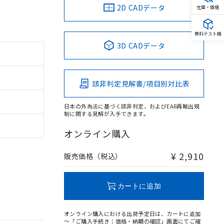
2D CADデータ
在庫・価格
無料テスト機
3D CADデータ
該非判定見解書/項目別対比表
日本の外為法に基づく該非判定、およびEAR再輸出規
制に関する見解が入手できます。
オンライン購入
¥ 2,910
販売価格（税込）
カートに追加
オンライン購入における出荷予定日は、カートに追加
～「ご購入手続き：価格・納期の確認」画面にてご確