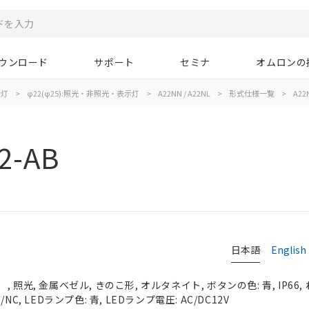
ウンロード
サポート
セミナ
オムロンの
示灯
>
φ22(φ25):照光・非照光・表示灯
>
A22NN / A22NL
>
形式仕様一覧
>
A22
2-AB
日本語
English
 照光, 金属ベゼル, きのこ形, オルタネイト, ボタンの色: 青, IP66,
C, LEDランプ色: 青, LEDランプ電圧: AC/DC12V