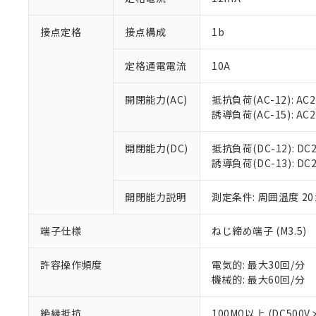
「×」：最大均質
本サービスは
当社は、これ
*EU RoHS指令（10物
「－」：未確認で
鉛(Pb) 1000ppm以下、
接点定格
接点構成
1b
くものです。
う）を輸出ま
記
説明
六価クロム(Cr(Ⅵ)) 1
当社制御機器
などの必要な
フタル酸ビス(2-エチルヘ
号
*中国RoHS10物質の基準値 
ル（DBP） 1000ppm
在庫状況およ
当社は規制貨
定格通電電流
10A
Pb(鉛) :1000ppm、 Hg
但し、RoHS指令で産
のであり、閲
ます。
Cr(Ⅵ)(六価クロム) : 
フタル酸エステル類の４
○
一定数以
DBP(フタル酸ジブチル) :
い。
当社は貴社製
開閉能力(AC)
抵抗負荷(AC-12): AC24
DEHP(フタル酸ビス(2-エ
正式な納期状
置等に一切使
誘導負荷(AC-15): AC24V
当社販売員に
※2 対応予定月
△
一定数に
当社は、貴社
オムロン制御
また当社は、
※2 環境保護使
開閉能力(DC)
抵抗負荷(DC-12): DC24
在庫状況およ
部品在庫の切り替
たしません。
－
在庫なし
誘導負荷(DC-13): DC24
す。
「ｅ」：有害物質
機器販売
マイパーツ機
「10」：通常の
ている必要が
開閉能力説明
測定条件: 周囲温度 2
味します。
空
受注生産
お客様が当ウ
※3 非含有証明
「－」：未確認で
白
が、当社の製
端子仕様
ねじ締め端子 (M3.5)
さい。
下記の非含有証明
※当社の共同
許容操作頻度
電気的: 最大30回/分
いる法人を指
EU RoHS指令（
機械的: 最大60回/分
51物質の非含有証
※本証明書は発行
絶縁抵抗
100MΩ以上 (DC5