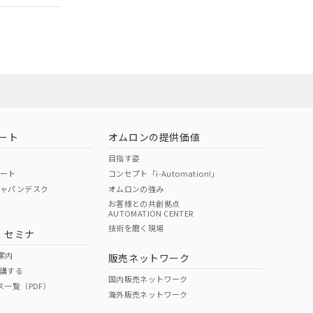
ート
オムロンの提供価値
目指す姿
ポート
コンセプト「i-Automation!」
ジャパンデスク
オムロンの強み
お客様との共創拠点
AUTOMATION CENTER
DIBP
BBP
DEHP
環境保護
技術を磨く現場
・セミナ
状況ページへ
使用期限
検索ください
案内
販売ネットワーク
講する
O
O
O
10
国内販売ネットワーク
ス一覧（PDF）
海外販売ネットワーク