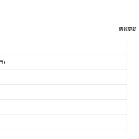
情報更新：2
用)