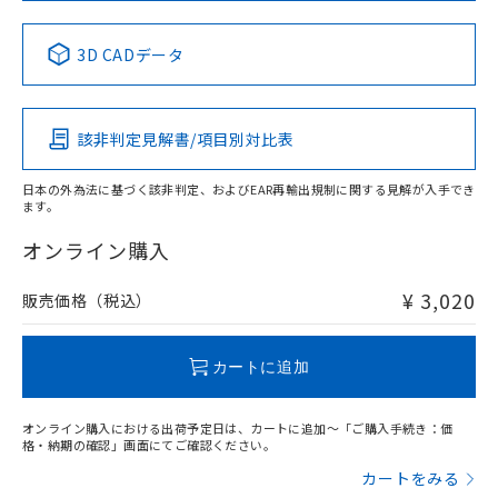
中国 RoHS表
※1 ※2
3D CADデータ
Pb
Hg
Cd
Cr(VI)
該非判定見解書/項目別対比表
X
O
O
O
日本の外為法に基づく該非判定、およびEAR再輸出規制に関する見解が入手でき
ます。
"対応済み"や非含有の記載がされた商品であっても、流通
在庫等で未対応品が混在する可能性があります。
オンライン購入
非含有品が必要な際は、弊社営業部門もしくは販売店へお
問い合わせください。
¥ 3,020
販売価格（税込）
この製品のRoHS/REACH対応状況ページへ
カートに追加
オンライン購入における出荷予定日は、カートに追加～「ご購入手続き：価
格・納期の確認」画面にてご確認ください。
カートをみる