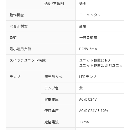
透明/不透明
透明
動作機能
モーメンタリ
ベゼル材質
金属
負荷
一般負荷用
最小適用負荷
DC5V 6mA
スイッチユニット構成
ユニット位置1: NO
ユニット位置2: 点灯ユニット
ランプ
照光部方式
LEDランプ
ランプ色
黄
定格電圧
AC/DC24V
使用電圧
AC/DC24V±10%
※1 対応状況
定格電流
12mA
対応済み：EU RoHS指令（10物質）の