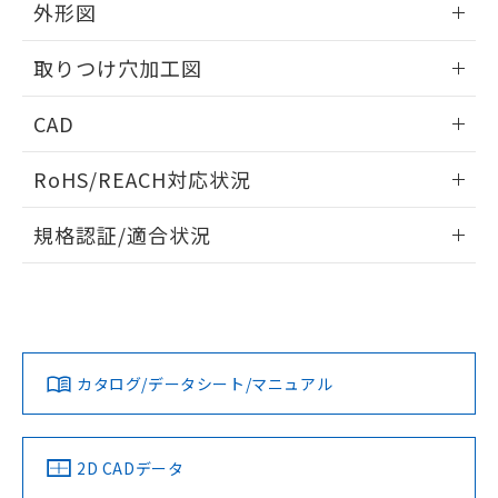
の共同利用に関して"
の「1.共同利
外形図
※本証明書は発行日時点で非含有を証明す
用者の範囲」に記載されている法人を
るもので、過去に遡って非含有を証明する
指します。
情報更新：2026/05/21
ものではありません。
取りつけ穴加工図
また、RoHS指令のフタル酸エステル類４
物質の対応では、対応完了までの期間は出
情報更新：2026/05/21
CAD
荷製品に未対応品が混在することから備考
欄に対応日を記載しておりました。
ログイン/会員登録いただくと、CADデータをダウンロー
RoHS/REACH対応状況
既に当社にて対応品への在庫切替を完了
ドすることができます。
していることから、特段のことがない限
情報更新：2026/7/29
り、2022年1月12日より割愛しておりま
規格認証/適合状況
す。
ログイン/会員登録
EU RoHS
注意事項・凡例
A22NL-MGM-TYA-P100-YCについての規格認証/適合状況に
ついては、「カスタマーサポートセンタ お客様相談室」また
は貴社担当オムロン営業員または販売店にお問い合わせくだ
対応状況
対応予定月
※1
※2
さい。
ダウンロードデータをご利用いただく前に、以下を必ずお読
みください。
カタログ/データシート/マニュアル
対応済み
ソフトウェアの使用条件
お問い合わせ
中国 RoHS
注意事項・凡例
2D CADデータ