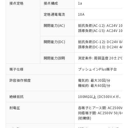
非含有に対応した製品が提供可能な商品で
接点定格
接点構成
1a
す。
対応予定：EU RoHS指令（10物質）の非含
定格通電電流
10A
ご利用条件
有に対応した製品に切り替える予定のある
商品です。
開閉能力(AC)
抵抗負荷(AC-12): AC24V 10A/A
誘導負荷(AC-15): AC24V 10A/AC
対応予定なし：EU RoHS指令（10物質）の
以下の条件をお読みいただき、同意のうえ
非含有に非対応の商品で、対応品を出す予
ご利用ください。
開閉能力(DC)
抵抗負荷(DC-12): DC24V 8A/DC
定はありません。
誘導負荷(DC-13): DC24V 4A/DC
調査・確認中：EU RoHS指令（10物質）の
本サービスは、当社制御機器事業取扱
※1 中国RoHS○×表
非含有の対応状況を調査中または確認中の
商品の当社在庫状況および標準価格
開閉能力説明
測定条件: 周囲温度 20±2℃、
商品です。
(税抜)を提供させていただくもので
「○」：最大均質材料含有率が中国RoHSの
非該当品：ライセンス料など無形物で、有
端子仕様
プッシュインPlus端子台
す。
基準値以下であることを示します。
害物質有無と関係のない商品です。
当社制御機器事業取扱商品の中には、
「×」：最大均質材料含有率が中国RoHSの
仕入先様の事情により、非含有部品として
許容操作頻度
電気的: 最大30回/分
本サービスの対象外となる商品もある
基準値を超えていることを示します。
いたものが、含有品と判明した場合などや
機械的: 最大60回/分
当社は、これら貴社製品のうち、外国
ことをご了承ください。
「－」：未確認です。当社販売部門へお問
むを得ず変更することがあります。
為替および外国貿易法に定める商品
在庫状況および標準価格照会結果は、
い合わせください。
絶縁抵抗
100MΩ以上 (DC500Vメガ、
（以下｢規制貨物等」という）を輸出
記載している更新日時点での社内デー
*EU RoHS指令（10物質）：
または国外への提供する場合は、日本
記
タに基づき作成されるものであり、閲
説明
耐電圧
鉛(Pb) 1000ppm以下、 水銀(Hg) 1000ppm以下、 カド
各端子とアース間: AC2500V 50/
*中国RoHS10物質の基準値 (GB/T26572)：
国政府の輸出許可(または役務取引許
号
覧された時点での実際の在庫および標
ミウム(Cd) 100ppm以下、
Pb(鉛) :1000ppm、 Hg(水銀) : 1000ppm、 Cd(カドミウ
同極端子間: AC2500V 50/60
可)を取得するなどの必要な手続きを
六価クロム(Cr(Ⅵ)) 1000ppm以下、ポリ臭化ビフェニル
ム) : 100ppm、
準価格とは異なる場合があることをご
(初期値)
類(PBB) 1000ppm以下、ポリ臭化ジフェニルエーテル類
Cr(Ⅵ)(六価クロム) : 1000ppm、 PBBs(ポリ臭化ビフェ
とります。
了承ください。
(PBDE) 1000ppm以下、フタル酸ビス(2-エチルヘキシ
○
一定数以上の在庫あり
ニル類) : 1000ppm、 PBDEs(ポリ臭化ジフェニルエーテ