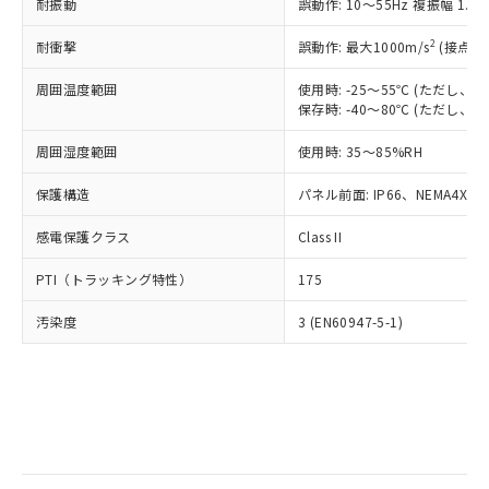
当社は規制貨物を破棄する場合は、完
耐振動
ル) (DEHP)(別名：DOP) 1000ppm以下、フタル酸ブチ
誤動作: 10～55Hz 複振幅 1.
正式な納期状況および標準価格はお客
ル類) : 1000ppm、
ルベンジル（BBP） 1000ppm以下、フタル酸ジブチル
全に破砕するなど、違法に輸出されな
DBP(フタル酸ジブチル) : 1000ppm、 DIBP(フタル酸ジ
様のお取引先、またはお客様担当のオ
（DBP） 1000ppm以下、フタル酸ジイソブチル
イソブチル) : 1000ppm、 BBP(フタル酸ブチルベンジ
△
一定数には満たないが在庫あり
いよう必要な手段を講じます。
2
耐衝撃
誤動作: 最大1000m/s
(接点開
ムロン制御機器販売店・当社販売員に
(DIBP) 1000ppm以下
ル) : 1000ppm、
当社は貴社製品を、核兵器、ミサイ
但し、RoHS指令で産業用監視および制御機器に対する
DEHP(フタル酸ビス(2-エチルヘキシル)) : 1000ppm
ご相談ください。
適用除外項目は除く。
周囲温度範囲
使用時: -25～55℃ (ただし
ル、化学兵器、生物兵器またはその他
－
在庫なし(最新の在庫状況につ
オムロン制御機器販売店や当社販売拠
フタル酸エステル類の４物質については閾値を超える意
保存時: -40～80℃ (ただし
武器並びにこれらの製造装置等に一切
いては、お客様のお取引先、ま
図的な使用がないことを確認しています。
点は「
販売ネットワーク
」をご確認
※2 環境保護使用期限
使用いたしません。
たはお客様担当のオムロン制御
ください。
周囲湿度範囲
使用時: 35～85%RH
当社は、貴社製品を第三者に販売する
機器販売店・当社販売員にご確
在庫状況および標準価格結果を当社の
※2 対応予定月
「ｅ」：有害物質（10物質）のすべてが基
場合は、上記1、2および3の内容を当
認ください)
事前の承諾なく第三者に漏洩または開
保護構造
パネル前面: IP66、NEMA4X, N
準値以下であることを示します。
該第三者に通知します。また当社は、
示しないようお願いします。
部品在庫の切り替え状況などにより、予定
「10」：通常の使用状況下において有害物
販売先および販売に係わる関係者が違
マイパーツ機能（部品リスト作成サー
感電保護クラス
Class II
空
受注生産機種、また在庫状況の
月が前後することがあります。
質が外部に漏えいし、環境に深刻な影響を
法に輸出するおそれがある場合は、取
ビス）をご利用いただくには、I-Web
白
情報を公開していない機種
及ぼさない年数を意味します。
り引きをいたしません。
PTI（トラッキング特性）
175
メンバーズにご登録されている必要が
「－」：未確認です。当社販売部門へお問
あります。
い合わせください。
汚染度
3 (EN60947-5-1)
お客様が当ウェブサイト上で当社にご
※3 非含有証明書ダウンロード
登録された部品リストについて、当社
および当社の共同利用者が、当社の製
下記の非含有証明書をダウンロードするこ
品・サービスに関するお客様との取
とができます。
合意する
キャンセル
引・商談に必要な範囲で利用すること
をご了承ください。
EU RoHS指令（10物質）の非含有証明書
※当社の共同利用者とは、
"個人情報
51物質の非含有証明書（当社基準）