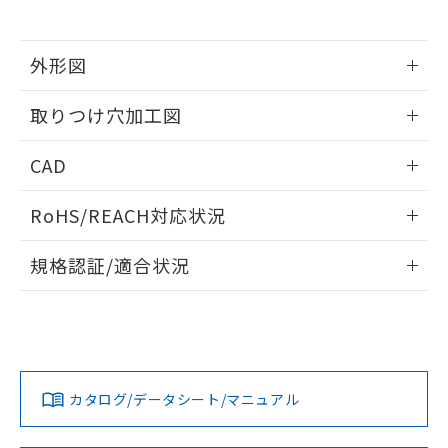
※当社の共同利用者とは、
"個人情報
51物質の非含有証明書（当社基準）
の共同利用に関して"
の「1.共同利
※本証明書は発行日時点で非含有を証明す
用者の範囲」に記載されている法人を
るもので、過去に遡って非含有を証明する
外形図
指します。
ものではありません。
情報更新：2026/05/21
また、RoHS指令のフタル酸エステル類４
取りつけ穴加工図
物質の対応では、対応完了までの期間は出
荷製品に未対応品が混在することから備考
情報更新：2026/05/21
CAD
欄に対応日を記載しておりました。
既に当社にて対応品への在庫切替を完了
ログイン/会員登録いただくと、CADデータをダウンロー
していることから、特段のことがない限
RoHS/REACH対応状況
ドすることができます。
り、2022年1月12日より割愛しておりま
す。
情報更新：2026/7/29
規格認証/適合状況
ログイン/会員登録
EU RoHS
注意事項・凡例
A22NL-MGM-TYA-P002-YEについての規格認証/適合状況に
ついては、「カスタマーサポートセンタ お客様相談室」また
は貴社担当オムロン営業員または販売店にお問い合わせくだ
対応状況
対応予定月
※1
※2
さい。
ダウンロードデータをご利用いただく前に、以下を必ずお読
みください。
カタログ/データシート/マニュアル
対応済み
ソフトウェアの使用条件
お問い合わせ