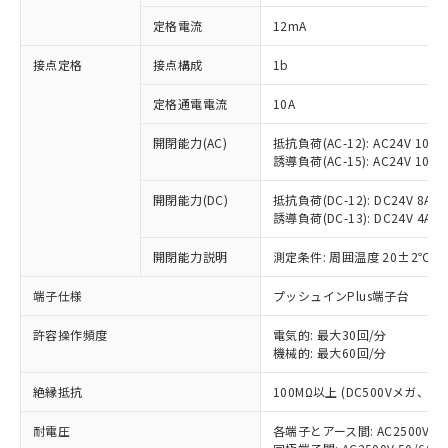
対応済み：EU RoHS指令（10物質）の
定格電流
12mA
非含有に対応した製品が提供可能な商品で
す。
接点定格
接点構成
1b
対応予定：EU RoHS指令（10物質）の非含
ご利用条件
有に対応した製品に切り替える予定のある
定格通電電流
10A
商品です。
対応予定なし：EU RoHS指令（10物質）の
開閉能力(AC)
抵抗負荷(AC-12): AC24V 10A/A
以下の条件をお読みいただき、同意のうえ
非含有に非対応の商品で、対応品を出す予
誘導負荷(AC-15): AC24V 10A/AC
ご利用ください。
定はありません。
調査・確認中：EU RoHS指令（10物質）の
開閉能力(DC)
抵抗負荷(DC-12): DC24V 8A/DC
本サービスは、当社制御機器事業取扱
※1 中国RoHS○×表
誘導負荷(DC-13): DC24V 4A/DC
非含有の対応状況を調査中または確認中の
商品の当社在庫状況および標準価格
商品です。
(税抜)を提供させていただくもので
開閉能力説明
測定条件: 周囲温度 20±2℃、
「○」：最大均質材料含有率が中国RoHSの
非該当品：ライセンス料など無形物で、有
す。
基準値以下であることを示します。
害物質有無と関係のない商品です。
当社制御機器事業取扱商品の中には、
端子仕様
プッシュインPlus端子台
「×」：最大均質材料含有率が中国RoHSの
仕入先様の事情により、非含有部品として
本サービスの対象外となる商品もある
基準値を超えていることを示します。
いたものが、含有品と判明した場合などや
当社は、これら貴社製品のうち、外国
ことをご了承ください。
許容操作頻度
電気的: 最大30回/分
「－」：未確認です。当社販売部門へお問
むを得ず変更することがあります。
為替および外国貿易法に定める商品
機械的: 最大60回/分
在庫状況および標準価格照会結果は、
い合わせください。
（以下｢規制貨物等」という）を輸出
記載している更新日時点での社内デー
*EU RoHS指令（10物質）：
または国外への提供する場合は、日本
絶縁抵抗
100MΩ以上 (DC500Vメガ、
記
タに基づき作成されるものであり、閲
説明
鉛(Pb) 1000ppm以下、 水銀(Hg) 1000ppm以下、 カド
*中国RoHS10物質の基準値 (GB/T26572)：
国政府の輸出許可(または役務取引許
号
覧された時点での実際の在庫および標
ミウム(Cd) 100ppm以下、
Pb(鉛) :1000ppm、 Hg(水銀) : 1000ppm、 Cd(カドミウ
耐電圧
各端子とアース間: AC2500V 50/
可)を取得するなどの必要な手続きを
六価クロム(Cr(Ⅵ)) 1000ppm以下、ポリ臭化ビフェニル
ム) : 100ppm、
準価格とは異なる場合があることをご