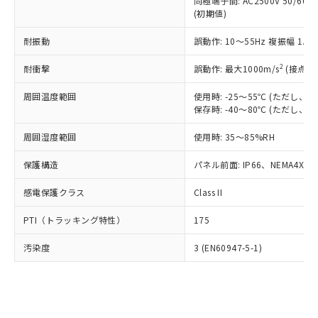
類(PBB) 1000ppm以下、ポリ臭化ジフェニルエーテル類
同極端子間: AC2500V 50/60
Cr(Ⅵ)(六価クロム) : 1000ppm、 PBBs(ポリ臭化ビフェ
とります。
了承ください。
(PBDE) 1000ppm以下、フタル酸ビス(2-エチルヘキシ
○
一定数以上の在庫あり
ニル類) : 1000ppm、 PBDEs(ポリ臭化ジフェニルエーテ
(初期値)
当社は規制貨物を破棄する場合は、完
ル) (DEHP)(別名：DOP) 1000ppm以下、フタル酸ブチ
正式な納期状況および標準価格はお客
ル類) : 1000ppm、
ルベンジル（BBP） 1000ppm以下、フタル酸ジブチル
全に破砕するなど、違法に輸出されな
DBP(フタル酸ジブチル) : 1000ppm、 DIBP(フタル酸ジ
様のお取引先、またはお客様担当のオ
耐振動
誤動作: 10～55Hz 複振幅 1.
（DBP） 1000ppm以下、フタル酸ジイソブチル
イソブチル) : 1000ppm、 BBP(フタル酸ブチルベンジ
△
一定数には満たないが在庫あり
いよう必要な手段を講じます。
ムロン制御機器販売店・当社販売員に
(DIBP) 1000ppm以下
ル) : 1000ppm、
当社は貴社製品を、核兵器、ミサイ
但し、RoHS指令で産業用監視および制御機器に対する
DEHP(フタル酸ビス(2-エチルヘキシル)) : 1000ppm
ご相談ください。
2
耐衝撃
誤動作: 最大1000m/s
(接点開
適用除外項目は除く。
ル、化学兵器、生物兵器またはその他
－
在庫なし(最新の在庫状況につ
オムロン制御機器販売店や当社販売拠
フタル酸エステル類の４物質については閾値を超える意
武器並びにこれらの製造装置等に一切
いては、お客様のお取引先、ま
周囲温度範囲
図的な使用がないことを確認しています。
使用時: -25～55℃ (ただし
点は「
販売ネットワーク
」をご確認
※2 環境保護使用期限
使用いたしません。
保存時: -40～80℃ (ただし
たはお客様担当のオムロン制御
ください。
当社は、貴社製品を第三者に販売する
機器販売店・当社販売員にご確
在庫状況および標準価格結果を当社の
※2 対応予定月
「ｅ」：有害物質（10物質）のすべてが基
周囲湿度範囲
使用時: 35～85%RH
場合は、上記1、2および3の内容を当
認ください)
事前の承諾なく第三者に漏洩または開
準値以下であることを示します。
該第三者に通知します。また当社は、
示しないようお願いします。
保護構造
パネル前面: IP66、NEMA4X, N
部品在庫の切り替え状況などにより、予定
「10」：通常の使用状況下において有害物
販売先および販売に係わる関係者が違
マイパーツ機能（部品リスト作成サー
空
受注生産機種、また在庫状況の
月が前後することがあります。
質が外部に漏えいし、環境に深刻な影響を
法に輸出するおそれがある場合は、取
ビス）をご利用いただくには、I-Web
白
情報を公開していない機種
感電保護クラス
Class II
及ぼさない年数を意味します。
り引きをいたしません。
メンバーズにご登録されている必要が
「－」：未確認です。当社販売部門へお問
あります。
PTI（トラッキング特性）
175
い合わせください。
お客様が当ウェブサイト上で当社にご
※3 非含有証明書ダウンロード
登録された部品リストについて、当社
汚染度
3 (EN60947-5-1)
および当社の共同利用者が、当社の製
下記の非含有証明書をダウンロードするこ
品・サービスに関するお客様との取
とができます。
合意する
キャンセル
引・商談に必要な範囲で利用すること
をご了承ください。
EU RoHS指令（10物質）の非含有証明書