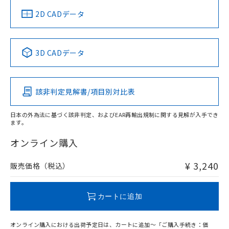
中国 RoHS
注意事項・凡例
2D CADデータ
中国 RoHS表
※1 ※2
3D CADデータ
Pb
Hg
Cd
Cr(VI)
該非判定見解書/項目別対比表
O
O
O
O
日本の外為法に基づく該非判定、およびEAR再輸出規制に関する見解が入手でき
ます。
"対応済み"や非含有の記載がされた商品であっても、流通
在庫等で未対応品が混在する可能性があります。
オンライン購入
非含有品が必要な際は、弊社営業部門もしくは販売店へお
問い合わせください。
¥ 3,240
販売価格（税込）
この製品のRoHS/REACH対応状況ページへ
カートに追加
オンライン購入における出荷予定日は、カートに追加～「ご購入手続き：価