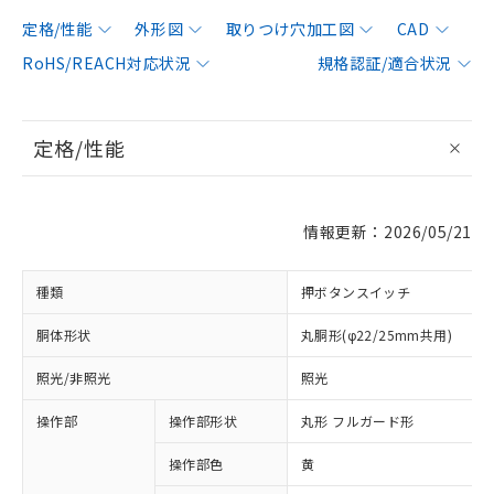
定格/性能
外形図
取りつけ穴加工図
CAD
RoHS/REACH対応状況
規格認証/適合状況
定格/性能
情報更新：2026/05/21
種類
押ボタンスイッチ
胴体形状
丸胴形(φ22/25mm共用)
照光/非照光
照光
操作部
操作部形状
丸形 フルガード形
操作部色
黄