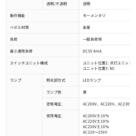
透明/不透明
透明
動作機能
モーメンタリ
ベゼル材質
金属
負荷
一般負荷用
最小適用負荷
DC5V 6mA
スイッチユニット構成
ユニット位置2: 点灯ユニット
ユニット位置3: NC
ランプ
照光部方式
LEDランプ
ランプ色
黄
定格電圧
AC200V、AC220V、AC230V、
使用電圧
AC200V±10%
AC220V±10%
※1 対応状況
AC230V±10%
AC220～250V