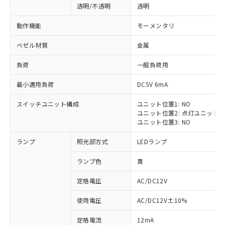
透明/不透明
透明
動作機能
モーメンタリ
ベゼル材質
金属
負荷
一般負荷用
最小適用負荷
DC5V 6mA
スイッチユニット構成
ユニット位置1: NO
ユニット位置2: 点灯ユニット
ユニット位置3: NO
ランプ
照光部方式
LEDランプ
ランプ色
黄
定格電圧
AC/DC12V
※1 対応状況
使用電圧
AC/DC12V±10%
定格電流
12mA
対応済み：EU RoHS指令（10物質）の