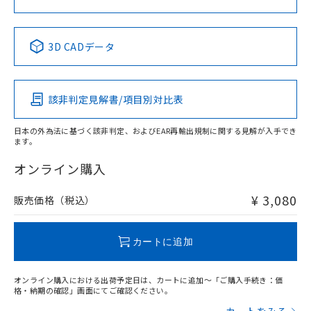
No
No
No
No
中国 RoHS表
※1 ※2
3D CADデータ
この製品の規格認証/適合状況ページへ
Pb
Hg
Cd
Cr(VI)
その他の認証はこちらのページからご検索ください
該非判定見解書/項目別対比表
X
O
O
O
日本の外為法に基づく該非判定、およびEAR再輸出規制に関する見解が入手でき
ます。
"対応済み"や非含有の記載がされた商品であっても、流通
在庫等で未対応品が混在する可能性があります。
オンライン購入
非含有品が必要な際は、弊社営業部門もしくは販売店へお
問い合わせください。
¥ 3,080
販売価格（税込）
この製品のRoHS/REACH対応状況ページへ
カートに追加
オンライン購入における出荷予定日は、カートに追加～「ご購入手続き：価
格・納期の確認」画面にてご確認ください。