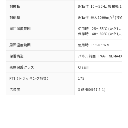
○
一定数以上の在庫あり
ニル類) : 1000ppm、 PBDEs(ポリ臭化ジフェニルエーテ
当社は規制貨物を破棄する場合は、完
ル) (DEHP)(別名：DOP) 1000ppm以下、フタル酸ブチ
正式な納期状況および標準価格はお客
ル類) : 1000ppm、
耐振動
誤動作: 10～55Hz 複振幅 1.
ルベンジル（BBP） 1000ppm以下、フタル酸ジブチル
全に破砕するなど、違法に輸出されな
DBP(フタル酸ジブチル) : 1000ppm、 DIBP(フタル酸ジ
様のお取引先、またはお客様担当のオ
（DBP） 1000ppm以下、フタル酸ジイソブチル
イソブチル) : 1000ppm、 BBP(フタル酸ブチルベンジ
△
一定数には満たないが在庫あり
いよう必要な手段を講じます。
ムロン制御機器販売店・当社販売員に
(DIBP) 1000ppm以下
2
耐衝撃
ル) : 1000ppm、
誤動作: 最大1000m/s
(接点開
当社は貴社製品を、核兵器、ミサイ
但し、RoHS指令で産業用監視および制御機器に対する
DEHP(フタル酸ビス(2-エチルヘキシル)) : 1000ppm
ご相談ください。
適用除外項目は除く。
ル、化学兵器、生物兵器またはその他
－
在庫なし(最新の在庫状況につ
オムロン制御機器販売店や当社販売拠
周囲温度範囲
使用時: -25～55℃ (ただし
フタル酸エステル類の４物質については閾値を超える意
武器並びにこれらの製造装置等に一切
いては、お客様のお取引先、ま
図的な使用がないことを確認しています。
保存時: -40～80℃ (ただし
点は「
販売ネットワーク
」をご確認
※2 環境保護使用期限
使用いたしません。
たはお客様担当のオムロン制御
ください。
当社は、貴社製品を第三者に販売する
周囲湿度範囲
使用時: 35～85%RH
機器販売店・当社販売員にご確
在庫状況および標準価格結果を当社の
※2 対応予定月
「ｅ」：有害物質（10物質）のすべてが基
場合は、上記1、2および3の内容を当
認ください)
事前の承諾なく第三者に漏洩または開
準値以下であることを示します。
保護構造
パネル前面: IP66、NEMA4X, N
該第三者に通知します。また当社は、
示しないようお願いします。
部品在庫の切り替え状況などにより、予定
「10」：通常の使用状況下において有害物
販売先および販売に係わる関係者が違
マイパーツ機能（部品リスト作成サー
空
受注生産機種、また在庫状況の
感電保護クラス
Class II
月が前後することがあります。
質が外部に漏えいし、環境に深刻な影響を
法に輸出するおそれがある場合は、取
ビス）をご利用いただくには、I-Web
白
情報を公開していない機種
及ぼさない年数を意味します。
り引きをいたしません。
メンバーズにご登録されている必要が
PTI（トラッキング特性）
175
「－」：未確認です。当社販売部門へお問
あります。
い合わせください。
お客様が当ウェブサイト上で当社にご
汚染度
3 (EN60947-5-1)
※3 非含有証明書ダウンロード
登録された部品リストについて、当社
および当社の共同利用者が、当社の製
下記の非含有証明書をダウンロードするこ
品・サービスに関するお客様との取
とができます。
合意する
キャンセル
引・商談に必要な範囲で利用すること
をご了承ください。
EU RoHS指令（10物質）の非含有証明書
※当社の共同利用者とは、
"個人情報