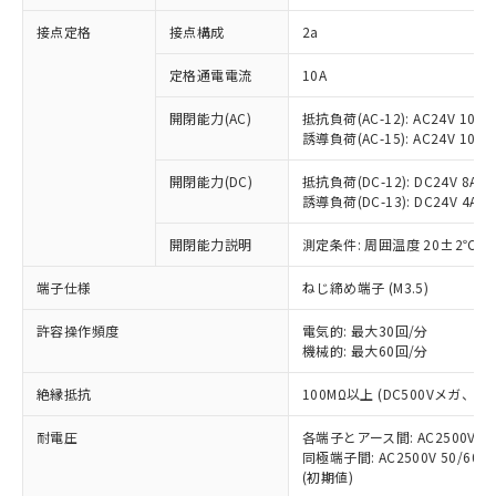
非含有に対応した製品が提供可能な商品で
接点定格
接点構成
2a
す。
対応予定：EU RoHS指令（10物質）の非含
ご利用条件
定格通電電流
10A
有に対応した製品に切り替える予定のある
商品です。
開閉能力(AC)
抵抗負荷(AC-12): AC24V 10A/A
対応予定なし：EU RoHS指令（10物質）の
誘導負荷(AC-15): AC24V 10A/AC
以下の条件をお読みいただき、同意のうえ
非含有に非対応の商品で、対応品を出す予
ご利用ください。
定はありません。
開閉能力(DC)
抵抗負荷(DC-12): DC24V 8A/DC
調査・確認中：EU RoHS指令（10物質）の
誘導負荷(DC-13): DC24V 4A/DC
本サービスは、当社制御機器事業取扱
※1 中国RoHS○×表
非含有の対応状況を調査中または確認中の
商品の当社在庫状況および標準価格
開閉能力説明
測定条件: 周囲温度 20±2℃、
商品です。
(税抜)を提供させていただくもので
「○」：最大均質材料含有率が中国RoHSの
非該当品：ライセンス料など無形物で、有
す。
端子仕様
ねじ締め端子 (M3.5)
基準値以下であることを示します。
害物質有無と関係のない商品です。
当社制御機器事業取扱商品の中には、
「×」：最大均質材料含有率が中国RoHSの
仕入先様の事情により、非含有部品として
本サービスの対象外となる商品もある
許容操作頻度
電気的: 最大30回/分
基準値を超えていることを示します。
いたものが、含有品と判明した場合などや
当社は、これら貴社製品のうち、外国
ことをご了承ください。
機械的: 最大60回/分
「－」：未確認です。当社販売部門へお問
むを得ず変更することがあります。
為替および外国貿易法に定める商品
在庫状況および標準価格照会結果は、
い合わせください。
（以下｢規制貨物等」という）を輸出
絶縁抵抗
100MΩ以上 (DC500Vメガ、
記載している更新日時点での社内デー
*EU RoHS指令（10物質）：
または国外への提供する場合は、日本
記
タに基づき作成されるものであり、閲
説明
鉛(Pb) 1000ppm以下、 水銀(Hg) 1000ppm以下、 カド
*中国RoHS10物質の基準値 (GB/T26572)：
国政府の輸出許可(または役務取引許
耐電圧
各端子とアース間: AC2500V 50/
号
覧された時点での実際の在庫および標
ミウム(Cd) 100ppm以下、
Pb(鉛) :1000ppm、 Hg(水銀) : 1000ppm、 Cd(カドミウ
同極端子間: AC2500V 50/60
可)を取得するなどの必要な手続きを
六価クロム(Cr(Ⅵ)) 1000ppm以下、ポリ臭化ビフェニル
ム) : 100ppm、
準価格とは異なる場合があることをご
類(PBB) 1000ppm以下、ポリ臭化ジフェニルエーテル類
(初期値)
Cr(Ⅵ)(六価クロム) : 1000ppm、 PBBs(ポリ臭化ビフェ
とります。
了承ください。
(PBDE) 1000ppm以下、フタル酸ビス(2-エチルヘキシ