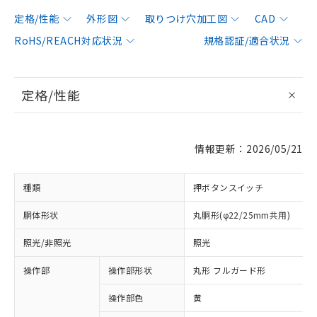
定格/性能
外形図
取りつけ穴加工図
CAD
RoHS/REACH対応状況
規格認証/適合状況
定格/性能
情報更新：2026/05/21
種類
押ボタンスイッチ
胴体形状
丸胴形(φ22/25mm共用)
照光/非照光
照光
操作部
操作部形状
丸形 フルガード形
操作部色
黄