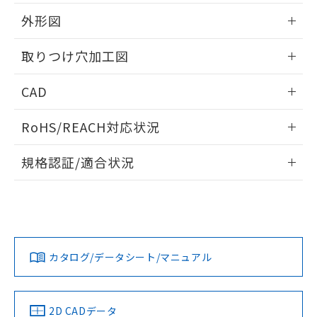
51物質の非含有証明書（当社基準）
の共同利用に関して"
の「1.共同利
※本証明書は発行日時点で非含有を証明す
外形図
用者の範囲」に記載されている法人を
るもので、過去に遡って非含有を証明する
指します。
ものではありません。
情報更新：2026/05/21
取りつけ穴加工図
また、RoHS指令のフタル酸エステル類４
物質の対応では、対応完了までの期間は出
情報更新：2026/05/21
CAD
荷製品に未対応品が混在することから備考
欄に対応日を記載しておりました。
ログイン/会員登録いただくと、CADデータをダウンロー
既に当社にて対応品への在庫切替を完了
RoHS/REACH対応状況
ドすることができます。
していることから、特段のことがない限
り、2022年1月12日より割愛しておりま
情報更新：2026/7/29
規格認証/適合状況
す。
ログイン/会員登録
EU RoHS
注意事項・凡例
UL認証
CSA認証
CEマーキング
Yes
Yes
Yes
対応状況
対応予定月
※1
※2
ダウンロードデータをご利用いただく前に、以下を必ずお読
みください。
カタログ/データシート/マニュアル
対応済み
ソフトウェアの使用条件
LR型式承認
DNV型式承認
BV型式承認
KR型式承
（イギリス
（ノルウェー
（フランス
（韓国
船舶規格）
船舶規格）
船舶規格）
船舶規格
中国 RoHS
注意事項・凡例
2D CADデータ