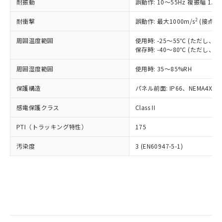
当社は規制貨物を破棄する場合は、完
耐振動
ル) (DEHP)(別名：DOP) 1000ppm以下、フタル酸ブチ
誤動作: 10～55Hz 複振幅 1.
正式な納期状況および標準価格はお客
ル類) : 1000ppm、
ルベンジル（BBP） 1000ppm以下、フタル酸ジブチル
全に破砕するなど、違法に輸出されな
DBP(フタル酸ジブチル) : 1000ppm、 DIBP(フタル酸ジ
様のお取引先、またはお客様担当のオ
（DBP） 1000ppm以下、フタル酸ジイソブチル
イソブチル) : 1000ppm、 BBP(フタル酸ブチルベンジ
△
一定数には満たないが在庫あり
いよう必要な手段を講じます。
2
耐衝撃
誤動作: 最大1000m/s
(接点開
ムロン制御機器販売店・当社販売員に
(DIBP) 1000ppm以下
ル) : 1000ppm、
当社は貴社製品を、核兵器、ミサイ
但し、RoHS指令で産業用監視および制御機器に対する
DEHP(フタル酸ビス(2-エチルヘキシル)) : 1000ppm
ご相談ください。
適用除外項目は除く。
周囲温度範囲
使用時: -25～55℃ (ただし
ル、化学兵器、生物兵器またはその他
－
在庫なし(最新の在庫状況につ
オムロン制御機器販売店や当社販売拠
フタル酸エステル類の４物質については閾値を超える意
保存時: -40～80℃ (ただし
武器並びにこれらの製造装置等に一切
いては、お客様のお取引先、ま
図的な使用がないことを確認しています。
点は「
販売ネットワーク
」をご確認
※2 環境保護使用期限
使用いたしません。
たはお客様担当のオムロン制御
ください。
周囲湿度範囲
使用時: 35～85%RH
当社は、貴社製品を第三者に販売する
機器販売店・当社販売員にご確
在庫状況および標準価格結果を当社の
※2 対応予定月
「ｅ」：有害物質（10物質）のすべてが基
場合は、上記1、2および3の内容を当
認ください)
事前の承諾なく第三者に漏洩または開
保護構造
パネル前面: IP66、NEMA4X, N
準値以下であることを示します。
該第三者に通知します。また当社は、
示しないようお願いします。
部品在庫の切り替え状況などにより、予定
「10」：通常の使用状況下において有害物
販売先および販売に係わる関係者が違
マイパーツ機能（部品リスト作成サー
感電保護クラス
Class II
空
受注生産機種、また在庫状況の
月が前後することがあります。
質が外部に漏えいし、環境に深刻な影響を
法に輸出するおそれがある場合は、取
ビス）をご利用いただくには、I-Web
白
情報を公開していない機種
及ぼさない年数を意味します。
り引きをいたしません。
PTI（トラッキング特性）
175
メンバーズにご登録されている必要が
「－」：未確認です。当社販売部門へお問
あります。
い合わせください。
汚染度
3 (EN60947-5-1)
お客様が当ウェブサイト上で当社にご
※3 非含有証明書ダウンロード
登録された部品リストについて、当社
および当社の共同利用者が、当社の製
下記の非含有証明書をダウンロードするこ
品・サービスに関するお客様との取
とができます。
合意する
キャンセル
引・商談に必要な範囲で利用すること
をご了承ください。
EU RoHS指令（10物質）の非含有証明書
※当社の共同利用者とは、
"個人情報
51物質の非含有証明書（当社基準）