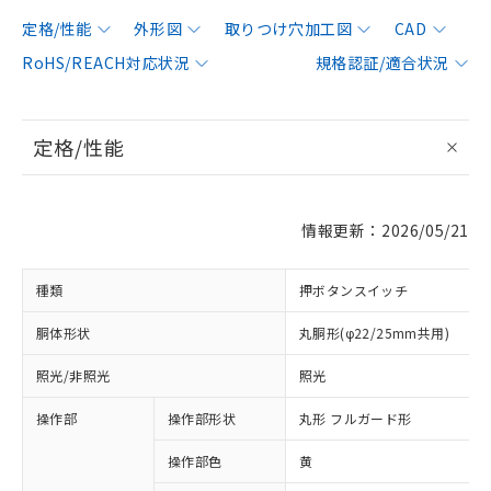
定格/性能
外形図
取りつけ穴加工図
CAD
RoHS/REACH対応状況
規格認証/適合状況
定格/性能
情報更新：2026/05/21
種類
押ボタンスイッチ
胴体形状
丸胴形(φ22/25mm共用)
照光/非照光
照光
操作部
操作部形状
丸形 フルガード形
操作部色
黄