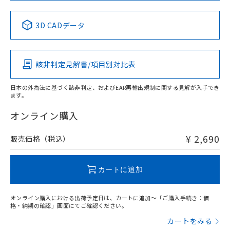
No
No
No
No
中国 RoHS表
※1 ※2
3D CADデータ
この製品の規格認証/適合状況ページへ
Pb
Hg
Cd
Cr(VI)
その他の認証はこちらのページからご検索ください
該非判定見解書/項目別対比表
X
O
O
O
日本の外為法に基づく該非判定、およびEAR再輸出規制に関する見解が入手でき
ます。
"対応済み"や非含有の記載がされた商品であっても、流通
在庫等で未対応品が混在する可能性があります。
オンライン購入
非含有品が必要な際は、弊社営業部門もしくは販売店へお
問い合わせください。
¥ 2,690
販売価格（税込）
この製品のRoHS/REACH対応状況ページへ
カートに追加
オンライン購入における出荷予定日は、カートに追加～「ご購入手続き：価
格・納期の確認」画面にてご確認ください。
カートをみる