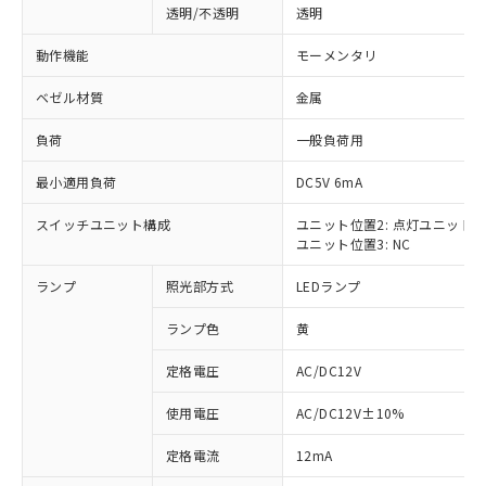
透明/不透明
透明
動作機能
モーメンタリ
ベゼル材質
金属
負荷
一般負荷用
最小適用負荷
DC5V 6mA
スイッチユニット構成
ユニット位置2: 点灯ユニット
ユニット位置3: NC
ランプ
照光部方式
LEDランプ
ランプ色
黄
定格電圧
AC/DC12V
使用電圧
AC/DC12V±10%
※1 対応状況
定格電流
12mA
対応済み：EU RoHS指令（10物質）の