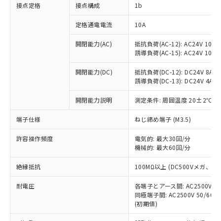
非含有に対応した製品が提供可能な商品で
接点定格
接点構成
1b
す。
対応予定：EU RoHS指令（10物質）の非含
定格通電電流
10A
ご利用条件
有に対応した製品に切り替える予定のある
商品です。
開閉能力(AC)
抵抗負荷(AC-12): AC24V 10A/A
誘導負荷(AC-15): AC24V 10A/AC
対応予定なし：EU RoHS指令（10物質）の
以下の条件をお読みいただき、同意のうえ
非含有に非対応の商品で、対応品を出す予
ご利用ください。
開閉能力(DC)
抵抗負荷(DC-12): DC24V 8A/DC
定はありません。
誘導負荷(DC-13): DC24V 4A/DC
調査・確認中：EU RoHS指令（10物質）の
本サービスは、当社制御機器事業取扱
※1 中国RoHS○×表
非含有の対応状況を調査中または確認中の
商品の当社在庫状況および標準価格
開閉能力説明
測定条件: 周囲温度 20±2℃、
商品です。
(税抜)を提供させていただくもので
「○」：最大均質材料含有率が中国RoHSの
非該当品：ライセンス料など無形物で、有
端子仕様
ねじ締め端子 (M3.5)
す。
基準値以下であることを示します。
害物質有無と関係のない商品です。
当社制御機器事業取扱商品の中には、
「×」：最大均質材料含有率が中国RoHSの
仕入先様の事情により、非含有部品として
許容操作頻度
電気的: 最大30回/分
本サービスの対象外となる商品もある
基準値を超えていることを示します。
いたものが、含有品と判明した場合などや
機械的: 最大60回/分
当社は、これら貴社製品のうち、外国
ことをご了承ください。
「－」：未確認です。当社販売部門へお問
むを得ず変更することがあります。
為替および外国貿易法に定める商品
在庫状況および標準価格照会結果は、
い合わせください。
絶縁抵抗
100MΩ以上 (DC500Vメガ、
（以下｢規制貨物等」という）を輸出
記載している更新日時点での社内デー
*EU RoHS指令（10物質）：
または国外への提供する場合は、日本
記
タに基づき作成されるものであり、閲
説明
耐電圧
鉛(Pb) 1000ppm以下、 水銀(Hg) 1000ppm以下、 カド
各端子とアース間: AC2500V 50/
*中国RoHS10物質の基準値 (GB/T26572)：
国政府の輸出許可(または役務取引許
号
覧された時点での実際の在庫および標
ミウム(Cd) 100ppm以下、
Pb(鉛) :1000ppm、 Hg(水銀) : 1000ppm、 Cd(カドミウ
同極端子間: AC2500V 50/60
可)を取得するなどの必要な手続きを
六価クロム(Cr(Ⅵ)) 1000ppm以下、ポリ臭化ビフェニル
ム) : 100ppm、
準価格とは異なる場合があることをご
(初期値)
類(PBB) 1000ppm以下、ポリ臭化ジフェニルエーテル類
Cr(Ⅵ)(六価クロム) : 1000ppm、 PBBs(ポリ臭化ビフェ
とります。
了承ください。
(PBDE) 1000ppm以下、フタル酸ビス(2-エチルヘキシ
○
一定数以上の在庫あり
ニル類) : 1000ppm、 PBDEs(ポリ臭化ジフェニルエーテ