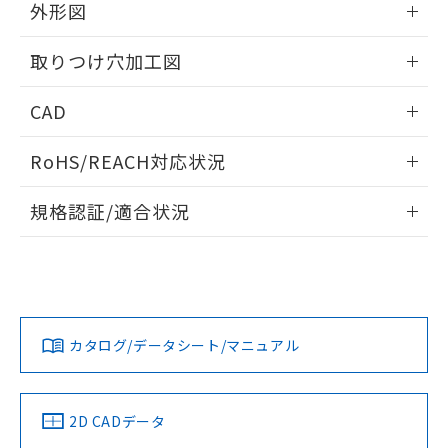
の共同利用に関して"
の「1.共同利
外形図
※本証明書は発行日時点で非含有を証明す
用者の範囲」に記載されている法人を
るもので、過去に遡って非含有を証明する
指します。
情報更新：2026/05/21
ものではありません。
取りつけ穴加工図
また、RoHS指令のフタル酸エステル類４
物質の対応では、対応完了までの期間は出
情報更新：2026/05/21
CAD
荷製品に未対応品が混在することから備考
欄に対応日を記載しておりました。
ログイン/会員登録いただくと、CADデータをダウンロー
RoHS/REACH対応状況
既に当社にて対応品への在庫切替を完了
ドすることができます。
していることから、特段のことがない限
情報更新：2026/7/29
り、2022年1月12日より割愛しておりま
規格認証/適合状況
す。
ログイン/会員登録
EU RoHS
注意事項・凡例
UL認証
CSA認証
CEマーキング
Yes
Yes
Yes
対応状況
対応予定月
※1
※2
ダウンロードデータをご利用いただく前に、以下を必ずお読
みください。
カタログ/データシート/マニュアル
対応済み
ソフトウェアの使用条件
LR型式承認
DNV型式承認
BV型式承認
KR型式承
（イギリス
（ノルウェー
（フランス
（韓国
船舶規格）
船舶規格）
船舶規格）
船舶規格
中国 RoHS
注意事項・凡例
2D CADデータ