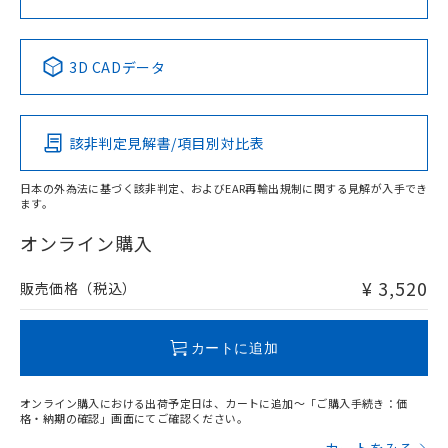
中国 RoHS表
※1 ※2
3D CADデータ
Pb
Hg
Cd
Cr(VI)
該非判定見解書/項目別対比表
X
O
O
O
日本の外為法に基づく該非判定、およびEAR再輸出規制に関する見解が入手でき
ます。
"対応済み"や非含有の記載がされた商品であっても、流通
在庫等で未対応品が混在する可能性があります。
オンライン購入
非含有品が必要な際は、弊社営業部門もしくは販売店へお
問い合わせください。
¥ 3,520
販売価格（税込）
この製品のRoHS/REACH対応状況ページへ
カートに追加
オンライン購入における出荷予定日は、カートに追加～「ご購入手続き：価
格・納期の確認」画面にてご確認ください。