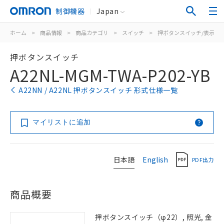
制御機器
Japan
ホーム
>
商品情報
>
商品カテゴリ
>
スイッチ
>
押ボタンスイッチ/表示灯
押ボタンスイッチ
A22NL-MGM-TWA-P202-YB
A22NN / A22NL 押ボタンスイッチ 形式仕様一覧
マイリストに追加
日本語
English
PDF出力
商品概要
押ボタンスイッチ（φ22）, 照光, 金