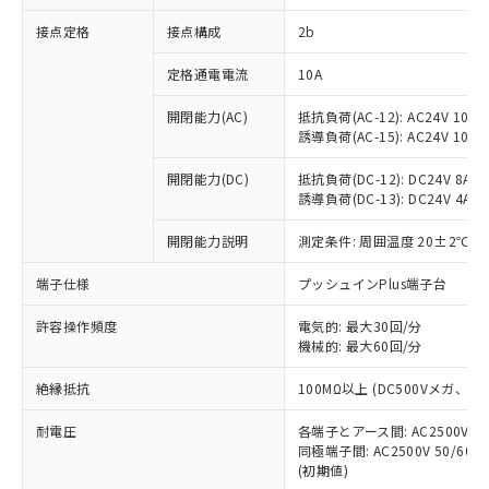
非含有に対応した製品が提供可能な商品で
接点定格
接点構成
2b
す。
対応予定：EU RoHS指令（10物質）の非含
ご利用条件
定格通電電流
10A
有に対応した製品に切り替える予定のある
商品です。
開閉能力(AC)
抵抗負荷(AC-12): AC24V 10A/A
対応予定なし：EU RoHS指令（10物質）の
誘導負荷(AC-15): AC24V 10A/AC
以下の条件をお読みいただき、同意のうえ
非含有に非対応の商品で、対応品を出す予
ご利用ください。
定はありません。
開閉能力(DC)
抵抗負荷(DC-12): DC24V 8A/DC
調査・確認中：EU RoHS指令（10物質）の
誘導負荷(DC-13): DC24V 4A/DC
本サービスは、当社制御機器事業取扱
※1 中国RoHS○×表
非含有の対応状況を調査中または確認中の
商品の当社在庫状況および標準価格
開閉能力説明
測定条件: 周囲温度 20±2℃、
商品です。
(税抜)を提供させていただくもので
「○」：最大均質材料含有率が中国RoHSの
非該当品：ライセンス料など無形物で、有
す。
端子仕様
プッシュインPlus端子台
基準値以下であることを示します。
害物質有無と関係のない商品です。
当社制御機器事業取扱商品の中には、
「×」：最大均質材料含有率が中国RoHSの
仕入先様の事情により、非含有部品として
本サービスの対象外となる商品もある
許容操作頻度
電気的: 最大30回/分
基準値を超えていることを示します。
いたものが、含有品と判明した場合などや
当社は、これら貴社製品のうち、外国
ことをご了承ください。
機械的: 最大60回/分
「－」：未確認です。当社販売部門へお問
むを得ず変更することがあります。
為替および外国貿易法に定める商品
在庫状況および標準価格照会結果は、
い合わせください。
（以下｢規制貨物等」という）を輸出
絶縁抵抗
100MΩ以上 (DC500Vメガ、
記載している更新日時点での社内デー
*EU RoHS指令（10物質）：
または国外への提供する場合は、日本
記
タに基づき作成されるものであり、閲
説明
鉛(Pb) 1000ppm以下、 水銀(Hg) 1000ppm以下、 カド
*中国RoHS10物質の基準値 (GB/T26572)：
国政府の輸出許可(または役務取引許
耐電圧
各端子とアース間: AC2500V 50/
号
覧された時点での実際の在庫および標
ミウム(Cd) 100ppm以下、
Pb(鉛) :1000ppm、 Hg(水銀) : 1000ppm、 Cd(カドミウ
同極端子間: AC2500V 50/60
可)を取得するなどの必要な手続きを
六価クロム(Cr(Ⅵ)) 1000ppm以下、ポリ臭化ビフェニル
ム) : 100ppm、
準価格とは異なる場合があることをご
類(PBB) 1000ppm以下、ポリ臭化ジフェニルエーテル類
(初期値)
Cr(Ⅵ)(六価クロム) : 1000ppm、 PBBs(ポリ臭化ビフェ
とります。
了承ください。
(PBDE) 1000ppm以下、フタル酸ビス(2-エチルヘキシ