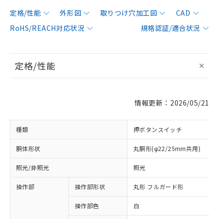
定格/性能
外形図
取りつけ穴加工図
CAD
RoHS/REACH対応状況
規格認証/適合状況
定格/性能
情報更新：2026/05/21
種類
押ボタンスイッチ
胴体形状
丸胴形(φ22/25mm共用)
照光/非照光
照光
操作部
操作部形状
丸形 フルガード形
操作部色
白