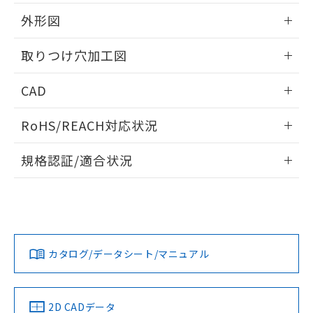
51物質の非含有証明書（当社基準）
の共同利用に関して"
の「1.共同利
※本証明書は発行日時点で非含有を証明す
外形図
用者の範囲」に記載されている法人を
るもので、過去に遡って非含有を証明する
指します。
ものではありません。
情報更新：2026/05/21
取りつけ穴加工図
また、RoHS指令のフタル酸エステル類４
物質の対応では、対応完了までの期間は出
情報更新：2026/05/21
CAD
荷製品に未対応品が混在することから備考
欄に対応日を記載しておりました。
ログイン/会員登録いただくと、CADデータをダウンロー
既に当社にて対応品への在庫切替を完了
RoHS/REACH対応状況
ドすることができます。
していることから、特段のことがない限
り、2022年1月12日より割愛しておりま
情報更新：2026/7/29
規格認証/適合状況
す。
ログイン/会員登録
EU RoHS
注意事項・凡例
A22NL-MGM-TWA-P202-YBについての規格認証/適合状況に
ついては、「カスタマーサポートセンタ お客様相談室」また
は貴社担当オムロン営業員または販売店にお問い合わせくだ
対応状況
対応予定月
※1
※2
さい。
ダウンロードデータをご利用いただく前に、以下を必ずお読
みください。
カタログ/データシート/マニュアル
対応済み
ソフトウェアの使用条件
お問い合わせ
中国 RoHS
注意事項・凡例
2D CADデータ