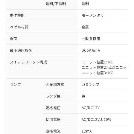
透明/不透明
透明
動作機能
モーメンタリ
ベゼル材質
金属
負荷
一般負荷用
最小適用負荷
DC5V 6mA
スイッチユニット構成
ユニット位置1: NC
ユニット位置2: 点灯ユニット
ユニット位置3: NC
ランプ
照光部方式
LEDランプ
ランプ色
黄
定格電圧
AC/DC12V
※1 対応状況
使用電圧
AC/DC12V±10%
定格電流
12mA
対応済み：EU RoHS指令（10物質）の