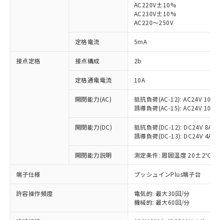
AC220V±10%
AC230V±10%
対応済み：EU RoHS指令（10物質）の
AC220～250V
非含有に対応した製品が提供可能な商品で
す。
定格電流
5mA
対応予定：EU RoHS指令（10物質）の非含
ご利用条件
有に対応した製品に切り替える予定のある
接点定格
接点構成
2b
商品です。
定格通電電流
10A
対応予定なし：EU RoHS指令（10物質）の
以下の条件をお読みいただき、同意のうえ
非含有に非対応の商品で、対応品を出す予
ご利用ください。
開閉能力(AC)
抵抗負荷(AC-12): AC24V 10A/A
定はありません。
誘導負荷(AC-15): AC24V 10A/AC
調査・確認中：EU RoHS指令（10物質）の
本サービスは、当社制御機器事業取扱
※1 中国RoHS○×表
非含有の対応状況を調査中または確認中の
商品の当社在庫状況および標準価格
開閉能力(DC)
抵抗負荷(DC-12): DC24V 8A/DC
商品です。
誘導負荷(DC-13): DC24V 4A/DC
(税抜)を提供させていただくもので
「○」：最大均質材料含有率が中国RoHSの
非該当品：ライセンス料など無形物で、有
す。
基準値以下であることを示します。
害物質有無と関係のない商品です。
開閉能力説明
測定条件: 周囲温度 20±2℃、
当社制御機器事業取扱商品の中には、
「×」：最大均質材料含有率が中国RoHSの
仕入先様の事情により、非含有部品として
本サービスの対象外となる商品もある
基準値を超えていることを示します。
いたものが、含有品と判明した場合などや
端子仕様
プッシュインPlus端子台
当社は、これら貴社製品のうち、外国
ことをご了承ください。
「－」：未確認です。当社販売部門へお問
むを得ず変更することがあります。
為替および外国貿易法に定める商品
在庫状況および標準価格照会結果は、
い合わせください。
許容操作頻度
電気的: 最大30回/分
（以下｢規制貨物等」という）を輸出
記載している更新日時点での社内デー
機械的: 最大60回/分
*EU RoHS指令（10物質）：
または国外への提供する場合は、日本
記
タに基づき作成されるものであり、閲
説明
鉛(Pb) 1000ppm以下、 水銀(Hg) 1000ppm以下、 カド
*中国RoHS10物質の基準値 (GB/T26572)：
国政府の輸出許可(または役務取引許
ミウム(Cd) 100ppm以下、