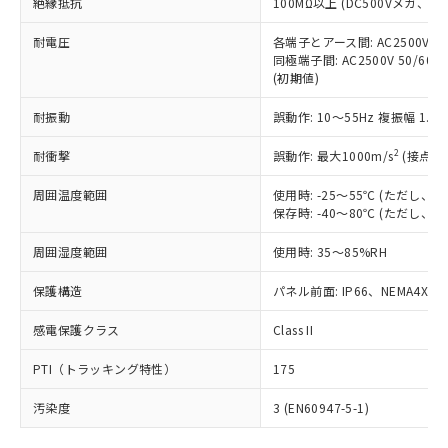
号
覧された時点での実際の在庫および標
絶縁抵抗
100MΩ以上 (DC500Vメガ、
Pb(鉛) :1000ppm、 Hg(水銀) : 1000ppm、 Cd(カドミウ
可)を取得するなどの必要な手続きを
六価クロム(Cr(Ⅵ)) 1000ppm以下、ポリ臭化ビフェニル
ム) : 100ppm、
準価格とは異なる場合があることをご
類(PBB) 1000ppm以下、ポリ臭化ジフェニルエーテル類
Cr(Ⅵ)(六価クロム) : 1000ppm、 PBBs(ポリ臭化ビフェ
とります。
了承ください。
耐電圧
各端子とアース間: AC2500V 50/
(PBDE) 1000ppm以下、フタル酸ビス(2-エチルヘキシ
○
一定数以上の在庫あり
ニル類) : 1000ppm、 PBDEs(ポリ臭化ジフェニルエーテ
当社は規制貨物を破棄する場合は、完
同極端子間: AC2500V 50/60
ル) (DEHP)(別名：DOP) 1000ppm以下、フタル酸ブチ
正式な納期状況および標準価格はお客
ル類) : 1000ppm、
ルベンジル（BBP） 1000ppm以下、フタル酸ジブチル
全に破砕するなど、違法に輸出されな
(初期値)
DBP(フタル酸ジブチル) : 1000ppm、 DIBP(フタル酸ジ
様のお取引先、またはお客様担当のオ
（DBP） 1000ppm以下、フタル酸ジイソブチル
イソブチル) : 1000ppm、 BBP(フタル酸ブチルベンジ
△
一定数には満たないが在庫あり
いよう必要な手段を講じます。
ムロン制御機器販売店・当社販売員に
(DIBP) 1000ppm以下
ル) : 1000ppm、
耐振動
誤動作: 10～55Hz 複振幅 1.
当社は貴社製品を、核兵器、ミサイ
但し、RoHS指令で産業用監視および制御機器に対する
DEHP(フタル酸ビス(2-エチルヘキシル)) : 1000ppm
ご相談ください。
適用除外項目は除く。
ル、化学兵器、生物兵器またはその他
－
在庫なし(最新の在庫状況につ
オムロン制御機器販売店や当社販売拠
フタル酸エステル類の４物質については閾値を超える意
2
耐衝撃
誤動作: 最大1000m/s
(接点開
武器並びにこれらの製造装置等に一切
いては、お客様のお取引先、ま
図的な使用がないことを確認しています。
点は「
販売ネットワーク
」をご確認
※2 環境保護使用期限
使用いたしません。
たはお客様担当のオムロン制御
ください。
周囲温度範囲
使用時: -25～55℃ (ただし
当社は、貴社製品を第三者に販売する
機器販売店・当社販売員にご確
在庫状況および標準価格結果を当社の
保存時: -40～80℃ (ただし
※2 対応予定月
「ｅ」：有害物質（10物質）のすべてが基
場合は、上記1、2および3の内容を当
認ください)
事前の承諾なく第三者に漏洩または開
準値以下であることを示します。
該第三者に通知します。また当社は、
示しないようお願いします。
周囲湿度範囲
使用時: 35～85%RH
部品在庫の切り替え状況などにより、予定
「10」：通常の使用状況下において有害物
販売先および販売に係わる関係者が違
マイパーツ機能（部品リスト作成サー
空
受注生産機種、また在庫状況の
月が前後することがあります。
質が外部に漏えいし、環境に深刻な影響を
法に輸出するおそれがある場合は、取
保護構造
パネル前面: IP66、NEMA4X, N
ビス）をご利用いただくには、I-Web
白
情報を公開していない機種
及ぼさない年数を意味します。
り引きをいたしません。
メンバーズにご登録されている必要が
「－」：未確認です。当社販売部門へお問
感電保護クラス
Class II
あります。
い合わせください。
お客様が当ウェブサイト上で当社にご
※3 非含有証明書ダウンロード
PTI（トラッキング特性）
175
登録された部品リストについて、当社
および当社の共同利用者が、当社の製
汚染度
3 (EN60947-5-1)
下記の非含有証明書をダウンロードするこ
品・サービスに関するお客様との取
とができます。
合意する
キャンセル
引・商談に必要な範囲で利用すること