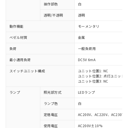
操作部色
白
透明/不透明
透明
動作機能
モーメンタリ
ベゼル材質
金属
負荷
一般負荷用
最小適用負荷
DC5V 6mA
スイッチユニット構成
ユニット位置1: NC
ユニット位置2: 点灯ユニット
ユニット位置3: NC
ランプ
照光部方式
LEDランプ
ランプ色
白
定格電圧
AC200V、AC220V、AC230V、
使用電圧
AC200V±10%
※1 対応状況