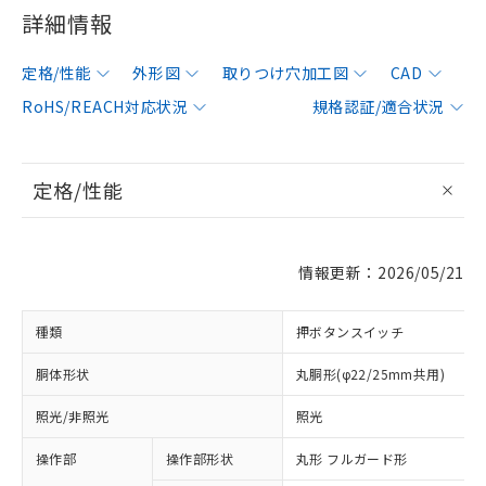
詳細情報
定格/性能
外形図
取りつけ穴加工図
CAD
RoHS/REACH対応状況
規格認証/適合状況
定格/性能
情報更新：2026/05/21
種類
押ボタンスイッチ
胴体形状
丸胴形(φ22/25mm共用)
照光/非照光
照光
操作部
操作部形状
丸形 フルガード形