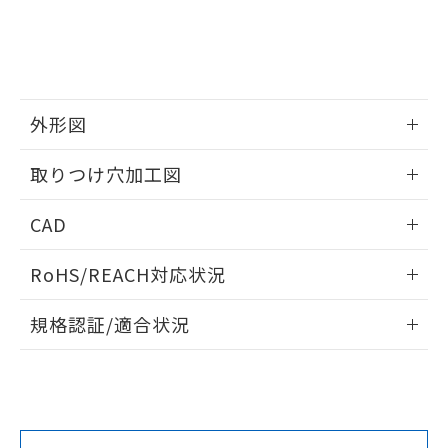
をご了承ください。
EU RoHS指令（10物質）の非含有証明書
※当社の共同利用者とは、
"個人情報
51物質の非含有証明書（当社基準）
の共同利用に関して"
の「1.共同利
※本証明書は発行日時点で非含有を証明す
用者の範囲」に記載されている法人を
るもので、過去に遡って非含有を証明する
指します。
ものではありません。
外形図
また、RoHS指令のフタル酸エステル類４
物質の対応では、対応完了までの期間は出
情報更新：2026/05/21
取りつけ穴加工図
荷製品に未対応品が混在することから備考
欄に対応日を記載しておりました。
情報更新：2026/05/21
既に当社にて対応品への在庫切替を完了
CAD
していることから、特段のことがない限
り、2022年1月12日より割愛しておりま
ログイン/会員登録いただくと、CADデータをダウンロー
RoHS/REACH対応状況
す。
ドすることができます。
情報更新：2026/7/29
規格認証/適合状況
ログイン/会員登録
EU RoHS
注意事項・凡例
A22NL-MGM-TWA-P202-WEについての規格認証/適合状況に
ついては、「カスタマーサポートセンタ お客様相談室」また
は貴社担当オムロン営業員または販売店にお問い合わせくだ
対応状況
対応予定月
※1
※2
さい。
ダウンロードデータをご利用いただく前に、以下を必ずお読