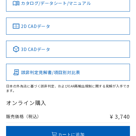
みください。
カタログ/データシート/マニュアル
対応済み
ソフトウェアの使用条件
お問い合わせ
中国 RoHS
注意事項・凡例
2D CADデータ
中国 RoHS表
※1 ※2
3D CADデータ
Pb
Hg
Cd
Cr(VI)
該非判定見解書/項目別対比表
O
O
O
O
日本の外為法に基づく該非判定、およびEAR再輸出規制に関する見解が入手でき
ます。
"対応済み"や非含有の記載がされた商品であっても、流通
在庫等で未対応品が混在する可能性があります。
オンライン購入
非含有品が必要な際は、弊社営業部門もしくは販売店へお
問い合わせください。
¥ 3,740
販売価格（税込）
この製品のRoHS/REACH対応状況ページへ
カートに追加