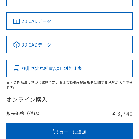
ソフトウェアの使用条件
お問い合わせ
中国 RoHS
注意事項・凡例
2D CADデータ
中国 RoHS表
※1 ※2
3D CADデータ
Pb
Hg
Cd
Cr(VI)
該非判定見解書/項目別対比表
O
O
O
O
日本の外為法に基づく該非判定、およびEAR再輸出規制に関する見解が入手でき
ます。
"対応済み"や非含有の記載がされた商品であっても、流通
在庫等で未対応品が混在する可能性があります。
オンライン購入
非含有品が必要な際は、弊社営業部門もしくは販売店へお
問い合わせください。
¥ 3,740
販売価格（税込）
この製品のRoHS/REACH対応状況ページへ
カートに追加