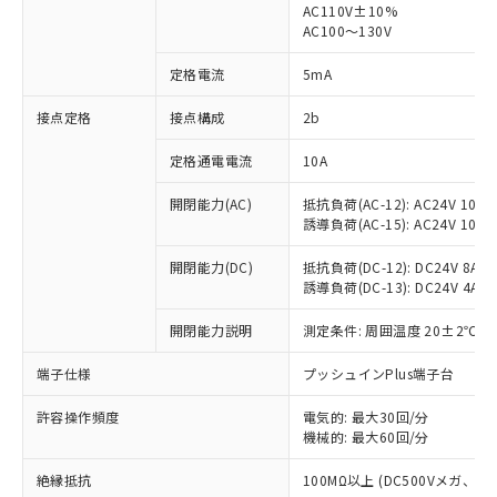
AC110V±10%
AC100～130V
対応済み：EU RoHS指令（10物質）の
非含有に対応した製品が提供可能な商品で
定格電流
5mA
す。
対応予定：EU RoHS指令（10物質）の非含
接点定格
接点構成
2b
ご利用条件
有に対応した製品に切り替える予定のある
商品です。
定格通電電流
10A
対応予定なし：EU RoHS指令（10物質）の
以下の条件をお読みいただき、同意のうえ
非含有に非対応の商品で、対応品を出す予
開閉能力(AC)
抵抗負荷(AC-12): AC24V 10A/A
ご利用ください。
定はありません。
誘導負荷(AC-15): AC24V 10A/AC
調査・確認中：EU RoHS指令（10物質）の
本サービスは、当社制御機器事業取扱
※1 中国RoHS○×表
非含有の対応状況を調査中または確認中の
開閉能力(DC)
抵抗負荷(DC-12): DC24V 8A/DC
商品の当社在庫状況および標準価格
誘導負荷(DC-13): DC24V 4A/DC
商品です。
(税抜)を提供させていただくもので
「○」：最大均質材料含有率が中国RoHSの
非該当品：ライセンス料など無形物で、有
す。
開閉能力説明
測定条件: 周囲温度 20±2℃、
基準値以下であることを示します。
害物質有無と関係のない商品です。
当社制御機器事業取扱商品の中には、
「×」：最大均質材料含有率が中国RoHSの
仕入先様の事情により、非含有部品として
本サービスの対象外となる商品もある
端子仕様
プッシュインPlus端子台
基準値を超えていることを示します。
いたものが、含有品と判明した場合などや
当社は、これら貴社製品のうち、外国
ことをご了承ください。
「－」：未確認です。当社販売部門へお問
むを得ず変更することがあります。
為替および外国貿易法に定める商品
在庫状況および標準価格照会結果は、
許容操作頻度
電気的: 最大30回/分
い合わせください。
（以下｢規制貨物等」という）を輸出
機械的: 最大60回/分
記載している更新日時点での社内デー
*EU RoHS指令（10物質）：
または国外への提供する場合は、日本
記
タに基づき作成されるものであり、閲
説明
鉛(Pb) 1000ppm以下、 水銀(Hg) 1000ppm以下、 カド
*中国RoHS10物質の基準値 (GB/T26572)：
国政府の輸出許可(または役務取引許
絶縁抵抗
100MΩ以上 (DC500Vメガ、
号
覧された時点での実際の在庫および標
ミウム(Cd) 100ppm以下、
Pb(鉛) :1000ppm、 Hg(水銀) : 1000ppm、 Cd(カドミウ