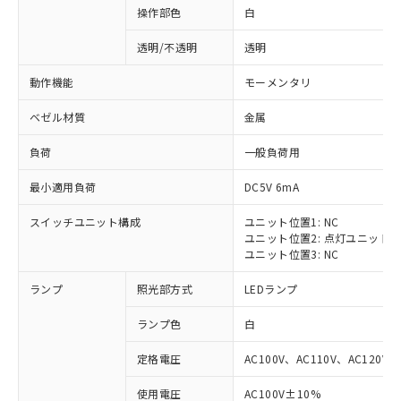
操作部色
白
透明/不透明
透明
動作機能
モーメンタリ
ベゼル材質
金属
負荷
一般負荷用
最小適用負荷
DC5V 6mA
スイッチユニット構成
ユニット位置1: NC
ユニット位置2: 点灯ユニット
ユニット位置3: NC
ランプ
照光部方式
LEDランプ
ランプ色
白
定格電圧
AC100V、AC110V、AC120V
※1 対応状況
使用電圧
AC100V±10%