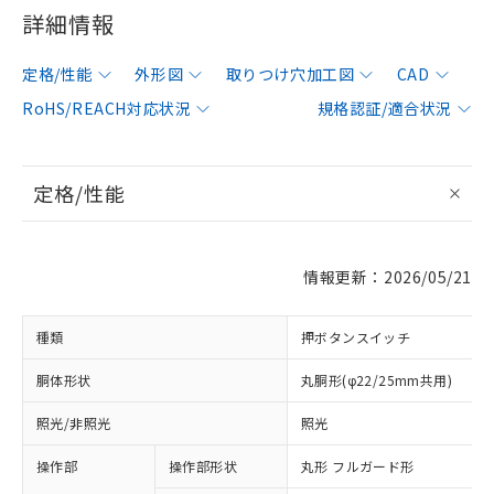
詳細情報
定格/性能
外形図
取りつけ穴加工図
CAD
RoHS/REACH対応状況
規格認証/適合状況
定格/性能
情報更新：2026/05/21
種類
押ボタンスイッチ
胴体形状
丸胴形(φ22/25mm共用)
照光/非照光
照光
操作部
操作部形状
丸形 フルガード形