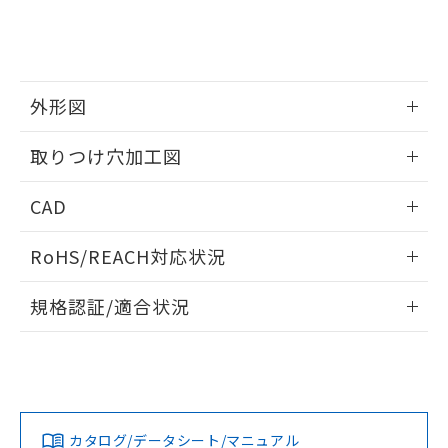
をご了承ください。
EU RoHS指令（10物質）の非含有証明書
※当社の共同利用者とは、
"個人情報
51物質の非含有証明書（当社基準）
の共同利用に関して"
の「1.共同利
※本証明書は発行日時点で非含有を証明す
用者の範囲」に記載されている法人を
るもので、過去に遡って非含有を証明する
指します。
ものではありません。
外形図
また、RoHS指令のフタル酸エステル類４
情報更新：2026/05/21
物質の対応では、対応完了までの期間は出
取りつけ穴加工図
荷製品に未対応品が混在することから備考
欄に対応日を記載しておりました。
情報更新：2026/05/21
CAD
既に当社にて対応品への在庫切替を完了
していることから、特段のことがない限
ログイン/会員登録いただくと、CADデータをダウンロー
り、2022年1月12日より割愛しておりま
RoHS/REACH対応状況
ドすることができます。
す。
情報更新：2026/7/29
規格認証/適合状況
ログイン/会員登録
EU RoHS
注意事項・凡例
A22NL-MGM-TWA-P202-WDについての規格認証/適合状況に
ついては、「カスタマーサポートセンタ お客様相談室」また
は貴社担当オムロン営業員または販売店にお問い合わせくだ
対応状況
対応予定月
※1
※2
さい。
ダウンロードデータをご利用いただく前に、以下を必ずお読
みください。
カタログ/データシート/マニュアル
対応済み