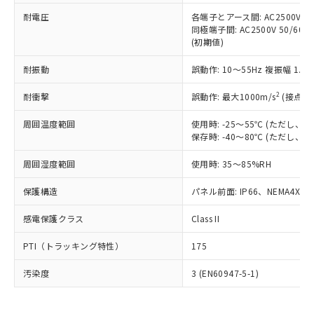
可)を取得するなどの必要な手続きを
六価クロム(Cr(Ⅵ)) 1000ppm以下、ポリ臭化ビフェニル
ム) : 100ppm、
準価格とは異なる場合があることをご
類(PBB) 1000ppm以下、ポリ臭化ジフェニルエーテル類
耐電圧
各端子とアース間: AC2500V 50/
Cr(Ⅵ)(六価クロム) : 1000ppm、 PBBs(ポリ臭化ビフェ
とります。
了承ください。
(PBDE) 1000ppm以下、フタル酸ビス(2-エチルヘキシ
○
一定数以上の在庫あり
ニル類) : 1000ppm、 PBDEs(ポリ臭化ジフェニルエーテ
同極端子間: AC2500V 50/60
当社は規制貨物を破棄する場合は、完
ル) (DEHP)(別名：DOP) 1000ppm以下、フタル酸ブチ
正式な納期状況および標準価格はお客
ル類) : 1000ppm、
(初期値)
ルベンジル（BBP） 1000ppm以下、フタル酸ジブチル
全に破砕するなど、違法に輸出されな
DBP(フタル酸ジブチル) : 1000ppm、 DIBP(フタル酸ジ
様のお取引先、またはお客様担当のオ
（DBP） 1000ppm以下、フタル酸ジイソブチル
イソブチル) : 1000ppm、 BBP(フタル酸ブチルベンジ
△
一定数には満たないが在庫あり
いよう必要な手段を講じます。
ムロン制御機器販売店・当社販売員に
(DIBP) 1000ppm以下
耐振動
誤動作: 10～55Hz 複振幅 1.
ル) : 1000ppm、
当社は貴社製品を、核兵器、ミサイ
但し、RoHS指令で産業用監視および制御機器に対する
DEHP(フタル酸ビス(2-エチルヘキシル)) : 1000ppm
ご相談ください。
適用除外項目は除く。
ル、化学兵器、生物兵器またはその他
－
在庫なし(最新の在庫状況につ
2
オムロン制御機器販売店や当社販売拠
耐衝撃
誤動作: 最大1000m/s
(接点開
フタル酸エステル類の４物質については閾値を超える意
武器並びにこれらの製造装置等に一切
いては、お客様のお取引先、ま
図的な使用がないことを確認しています。
点は「
販売ネットワーク
」をご確認
※2 環境保護使用期限
使用いたしません。
たはお客様担当のオムロン制御
周囲温度範囲
使用時: -25～55℃ (ただし
ください。
当社は、貴社製品を第三者に販売する
保存時: -40～80℃ (ただし
機器販売店・当社販売員にご確
在庫状況および標準価格結果を当社の
※2 対応予定月
「ｅ」：有害物質（10物質）のすべてが基
場合は、上記1、2および3の内容を当
認ください)
事前の承諾なく第三者に漏洩または開
準値以下であることを示します。
周囲湿度範囲
使用時: 35～85%RH
該第三者に通知します。また当社は、
示しないようお願いします。
部品在庫の切り替え状況などにより、予定
「10」：通常の使用状況下において有害物
販売先および販売に係わる関係者が違
マイパーツ機能（部品リスト作成サー
空
受注生産機種、また在庫状況の
保護構造
パネル前面: IP66、NEMA4X, N
月が前後することがあります。
質が外部に漏えいし、環境に深刻な影響を
法に輸出するおそれがある場合は、取
ビス）をご利用いただくには、I-Web
白
情報を公開していない機種
及ぼさない年数を意味します。
り引きをいたしません。
メンバーズにご登録されている必要が
感電保護クラス
Class II
「－」：未確認です。当社販売部門へお問
あります。
い合わせください。
お客様が当ウェブサイト上で当社にご
PTI（トラッキング特性）
175
※3 非含有証明書ダウンロード
登録された部品リストについて、当社
および当社の共同利用者が、当社の製
汚染度
3 (EN60947-5-1)
下記の非含有証明書をダウンロードするこ
品・サービスに関するお客様との取
とができます。
合意する
キャンセル
引・商談に必要な範囲で利用すること