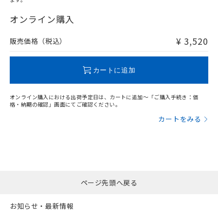
"対応済み"や非含有の記載がされた商品であっても、流通
在庫等で未対応品が混在する可能性があります。
オンライン購入
非含有品が必要な際は、弊社営業部門もしくは販売店へお
問い合わせください。
¥ 3,520
販売価格（税込）
この製品のRoHS/REACH対応状況ページへ
カートに追加
オンライン購入における出荷予定日は、カートに追加～「ご購入手続き：価
格・納期の確認」画面にてご確認ください。
カートをみる
ページ先頭へ戻る
お知らせ・最新情報