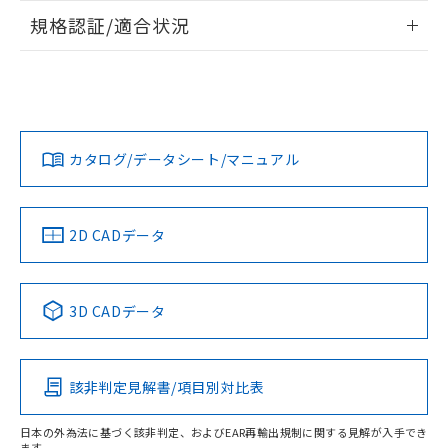
情報更新：2026/7/29
規格認証/適合状況
ログイン/会員登録
EU RoHS
注意事項・凡例
A22NL-MGM-TWA-P102-WCについての規格認証/適合状況に
ついては、「カスタマーサポートセンタ お客様相談室」また
は貴社担当オムロン営業員または販売店にお問い合わせくだ
対応状況
対応予定月
※1
※2
さい。
ダウンロードデータをご利用いただく前に、以下を必ずお読
みください。
カタログ/データシート/マニュアル
対応済み
ソフトウェアの使用条件
お問い合わせ
中国 RoHS
注意事項・凡例
2D CADデータ
中国 RoHS表
※1 ※2
3D CADデータ
Pb
Hg
Cd
Cr(VI)
該非判定見解書/項目別対比表
X
O
O
O
日本の外為法に基づく該非判定、およびEAR再輸出規制に関する見解が入手でき
ます。