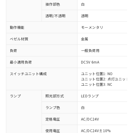
操作部色
白
透明/不透明
透明
動作機能
モーメンタリ
ベゼル材質
金属
負荷
一般負荷用
最小適用負荷
DC5V 6mA
スイッチユニット構成
ユニット位置1: NO
ユニット位置2: 点灯ユニット
ユニット位置3: NC
ランプ
照光部方式
LEDランプ
ランプ色
白
定格電圧
AC/DC24V
使用電圧
AC/DC24V±10%