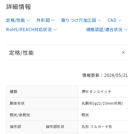
詳細情報
定格/性能
外形図
取りつけ穴加工図
CAD
RoHS/REACH対応状況
規格認証/適合状況
定格/性能
情報更新：2026/05/21
種類
押ボタンスイッチ
胴体形状
丸胴形(φ22/25mm共用)
照光/非照光
照光
操作部
操作部形状
丸形 フルガード形