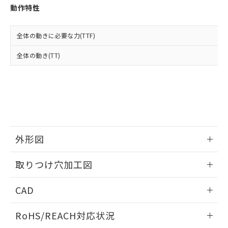
登録された部品リストについて、当社
動作特性
および当社の共同利用者が、当社の製
下記の非含有証明書をダウンロードするこ
品・サービスに関するお客様との取
とができます。
合意する
キャンセル
引・商談に必要な範囲で利用すること
全体の動きに必要な力(TTF)
をご了承ください。
EU RoHS指令（10物質）の非含有証明書
全体の動き(TT)
※当社の共同利用者とは、
"個人情報
51物質の非含有証明書（当社基準）
の共同利用に関して"
の「1.共同利
※本証明書は発行日時点で非含有を証明す
用者の範囲」に記載されている法人を
るもので、過去に遡って非含有を証明する
指します。
ものではありません。
また、RoHS指令のフタル酸エステル類４
物質の対応では、対応完了までの期間は出
荷製品に未対応品が混在することから備考
外形図
欄に対応日を記載しておりました。
既に当社にて対応品への在庫切替を完了
情報更新：2026/05/21
していることから、特段のことがない限
取りつけ穴加工図
り、2022年1月12日より割愛しておりま
す。
情報更新：2026/05/21
CAD
ログイン/会員登録いただくと、CADデータをダウンロー
RoHS/REACH対応状況
ドすることができます。