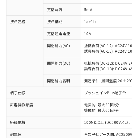
定格電流
5mA
※1 対応状況
接点定格
接点構成
1a+1b
定格通電電流
10A
対応済み：EU RoHS指令（10物質）の
非含有に対応した製品が提供可能な商品で
開閉能力(AC)
抵抗負荷(AC-12): AC24V 10A/A
す。
誘導負荷(AC-15): AC24V 10A/AC
対応予定：EU RoHS指令（10物質）の非含
ご利用条件
有に対応した製品に切り替える予定のある
開閉能力(DC)
抵抗負荷(DC-12): DC24V 8A/DC
商品です。
誘導負荷(DC-13): DC24V 4A/DC
対応予定なし：EU RoHS指令（10物質）の
以下の条件をお読みいただき、同意のうえ
非含有に非対応の商品で、対応品を出す予
開閉能力説明
測定条件: 周囲温度 20±2℃、
ご利用ください。
定はありません。
端子仕様
プッシュインPlus端子台
調査・確認中：EU RoHS指令（10物質）の
本サービスは、当社制御機器事業取扱
※1 中国RoHS○×表
非含有の対応状況を調査中または確認中の
商品の当社在庫状況および標準価格
許容操作頻度
電気的: 最大30回/分
商品です。
(税抜)を提供させていただくもので
機械的: 最大60回/分
「○」：最大均質材料含有率が中国RoHSの
非該当品：ライセンス料など無形物で、有
す。
基準値以下であることを示します。
害物質有無と関係のない商品です。
当社制御機器事業取扱商品の中には、
絶縁抵抗
100MΩ以上 (DC500Vメガ、
「×」：最大均質材料含有率が中国RoHSの
仕入先様の事情により、非含有部品として
本サービスの対象外となる商品もある
基準値を超えていることを示します。
いたものが、含有品と判明した場合などや
当社は、これら貴社製品のうち、外国
耐電圧
各端子とアース間: AC2500V 50/
ことをご了承ください。
「－」：未確認です。当社販売部門へお問