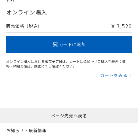
"対応済み"や非含有の記載がされた商品であっても、流通
在庫等で未対応品が混在する可能性があります。
オンライン購入
非含有品が必要な際は、弊社営業部門もしくは販売店へお
問い合わせください。
¥ 3,520
販売価格（税込）
この製品のRoHS/REACH対応状況ページへ
カートに追加
オンライン購入における出荷予定日は、カートに追加～「ご購入手続き：価
格・納期の確認」画面にてご確認ください。
カートをみる
ページ先頭へ戻る
お知らせ・最新情報