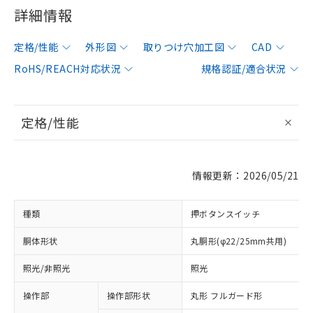
詳細情報
定格/性能
外形図
取りつけ穴加工図
CAD
RoHS/REACH対応状況
規格認証/適合状況
定格/性能
情報更新：2026/05/21
種類
押ボタンスイッチ
胴体形状
丸胴形(φ22/25mm共用)
照光/非照光
照光
操作部
操作部形状
丸形 フルガード形