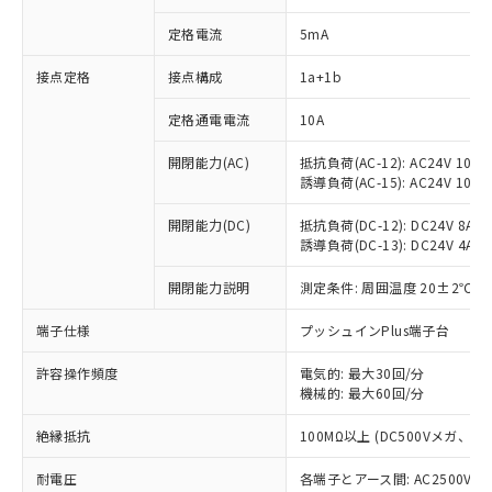
定格電流
5mA
※1 対応状況
接点定格
接点構成
1a+1b
定格通電電流
10A
対応済み：EU RoHS指令（10物質）の
非含有に対応した製品が提供可能な商品で
開閉能力(AC)
抵抗負荷(AC-12): AC24V 10A/A
す。
誘導負荷(AC-15): AC24V 10A/AC
対応予定：EU RoHS指令（10物質）の非含
ご利用条件
有に対応した製品に切り替える予定のある
開閉能力(DC)
抵抗負荷(DC-12): DC24V 8A/DC
商品です。
誘導負荷(DC-13): DC24V 4A/DC
対応予定なし：EU RoHS指令（10物質）の
以下の条件をお読みいただき、同意のうえ
非含有に非対応の商品で、対応品を出す予
開閉能力説明
測定条件: 周囲温度 20±2℃、
ご利用ください。
定はありません。
端子仕様
プッシュインPlus端子台
調査・確認中：EU RoHS指令（10物質）の
本サービスは、当社制御機器事業取扱
※1 中国RoHS○×表
非含有の対応状況を調査中または確認中の
商品の当社在庫状況および標準価格
許容操作頻度
電気的: 最大30回/分
商品です。
(税抜)を提供させていただくもので
機械的: 最大60回/分
「○」：最大均質材料含有率が中国RoHSの
非該当品：ライセンス料など無形物で、有
す。
基準値以下であることを示します。
害物質有無と関係のない商品です。
当社制御機器事業取扱商品の中には、
絶縁抵抗
100MΩ以上 (DC500Vメガ、
「×」：最大均質材料含有率が中国RoHSの
仕入先様の事情により、非含有部品として
本サービスの対象外となる商品もある
基準値を超えていることを示します。
いたものが、含有品と判明した場合などや
当社は、これら貴社製品のうち、外国
耐電圧
各端子とアース間: AC2500V 50/
ことをご了承ください。
「－」：未確認です。当社販売部門へお問