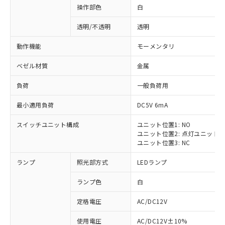
操作部色
白
透明/不透明
透明
動作機能
モーメンタリ
ベゼル材質
金属
負荷
一般負荷用
最小適用負荷
DC5V 6mA
スイッチユニット構成
ユニット位置1: NO
ユニット位置2: 点灯ユニット
ユニット位置3: NC
ランプ
照光部方式
LEDランプ
ランプ色
白
定格電圧
AC/DC12V
使用電圧
AC/DC12V±10%