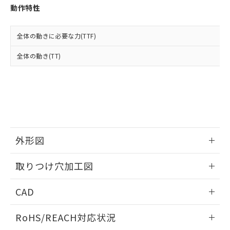
登録された部品リストについて、当社
動作特性
および当社の共同利用者が、当社の製
下記の非含有証明書をダウンロードするこ
品・サービスに関するお客様との取
とができます。
合意する
キャンセル
引・商談に必要な範囲で利用すること
全体の動きに必要な力(TTF)
をご了承ください。
EU RoHS指令（10物質）の非含有証明書
全体の動き(TT)
※当社の共同利用者とは、
"個人情報
51物質の非含有証明書（当社基準）
の共同利用に関して"
の「1.共同利
※本証明書は発行日時点で非含有を証明す
用者の範囲」に記載されている法人を
るもので、過去に遡って非含有を証明する
指します。
ものではありません。
また、RoHS指令のフタル酸エステル類４
物質の対応では、対応完了までの期間は出
荷製品に未対応品が混在することから備考
外形図
欄に対応日を記載しておりました。
既に当社にて対応品への在庫切替を完了
情報更新：2026/05/21
していることから、特段のことがない限
取りつけ穴加工図
り、2022年1月12日より割愛しておりま
す。
情報更新：2026/05/21
CAD
ログイン/会員登録いただくと、CADデータをダウンロー
RoHS/REACH対応状況
ドすることができます。