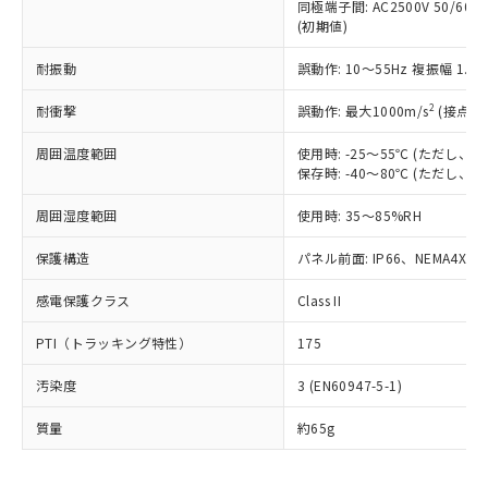
むを得ず変更することがあります。
為替および外国貿易法に定める商品
同極端子間: AC2500V 50/60
在庫状況および標準価格照会結果は、
い合わせください。
(初期値)
（以下｢規制貨物等」という）を輸出
記載している更新日時点での社内デー
*EU RoHS指令（10物質）：
または国外への提供する場合は、日本
記
タに基づき作成されるものであり、閲
説明
鉛(Pb) 1000ppm以下、 水銀(Hg) 1000ppm以下、 カド
耐振動
*中国RoHS10物質の基準値 (GB/T26572)：
誤動作: 10～55Hz 複振幅 1.
国政府の輸出許可(または役務取引許
号
覧された時点での実際の在庫および標
ミウム(Cd) 100ppm以下、
Pb(鉛) :1000ppm、 Hg(水銀) : 1000ppm、 Cd(カドミウ
可)を取得するなどの必要な手続きを
六価クロム(Cr(Ⅵ)) 1000ppm以下、ポリ臭化ビフェニル
ム) : 100ppm、
準価格とは異なる場合があることをご
2
耐衝撃
誤動作: 最大1000m/s
(接点開
類(PBB) 1000ppm以下、ポリ臭化ジフェニルエーテル類
Cr(Ⅵ)(六価クロム) : 1000ppm、 PBBs(ポリ臭化ビフェ
とります。
了承ください。
(PBDE) 1000ppm以下、フタル酸ビス(2-エチルヘキシ
○
一定数以上の在庫あり
ニル類) : 1000ppm、 PBDEs(ポリ臭化ジフェニルエーテ
当社は規制貨物を破棄する場合は、完
ル) (DEHP)(別名：DOP) 1000ppm以下、フタル酸ブチ
正式な納期状況および標準価格はお客
ル類) : 1000ppm、
周囲温度範囲
使用時: -25～55℃ (ただし
ルベンジル（BBP） 1000ppm以下、フタル酸ジブチル
全に破砕するなど、違法に輸出されな
DBP(フタル酸ジブチル) : 1000ppm、 DIBP(フタル酸ジ
様のお取引先、またはお客様担当のオ
保存時: -40～80℃ (ただし
（DBP） 1000ppm以下、フタル酸ジイソブチル
イソブチル) : 1000ppm、 BBP(フタル酸ブチルベンジ
△
一定数には満たないが在庫あり
いよう必要な手段を講じます。
ムロン制御機器販売店・当社販売員に
(DIBP) 1000ppm以下
ル) : 1000ppm、
当社は貴社製品を、核兵器、ミサイ
但し、RoHS指令で産業用監視および制御機器に対する
周囲湿度範囲
DEHP(フタル酸ビス(2-エチルヘキシル)) : 1000ppm
使用時: 35～85%RH
ご相談ください。
適用除外項目は除く。
ル、化学兵器、生物兵器またはその他
－
在庫なし(最新の在庫状況につ
オムロン制御機器販売店や当社販売拠
フタル酸エステル類の４物質については閾値を超える意
武器並びにこれらの製造装置等に一切
保護構造
パネル前面: IP66、NEMA4X, N
いては、お客様のお取引先、ま
図的な使用がないことを確認しています。
点は「
販売ネットワーク
」をご確認
※2 環境保護使用期限
使用いたしません。
たはお客様担当のオムロン制御
ください。
感電保護クラス
Class II
当社は、貴社製品を第三者に販売する
機器販売店・当社販売員にご確
在庫状況および標準価格結果を当社の
※2 対応予定月
「ｅ」：有害物質（10物質）のすべてが基
場合は、上記1、2および3の内容を当
認ください)
事前の承諾なく第三者に漏洩または開
PTI（トラッキング特性）
175
準値以下であることを示します。
該第三者に通知します。また当社は、
示しないようお願いします。
部品在庫の切り替え状況などにより、予定
「10」：通常の使用状況下において有害物
販売先および販売に係わる関係者が違
マイパーツ機能（部品リスト作成サー
空
受注生産機種、また在庫状況の
汚染度
3 (EN60947-5-1)
月が前後することがあります。
質が外部に漏えいし、環境に深刻な影響を
法に輸出するおそれがある場合は、取
ビス）をご利用いただくには、I-Web
白
情報を公開していない機種
及ぼさない年数を意味します。
り引きをいたしません。
メンバーズにご登録されている必要が
質量
約65g
「－」：未確認です。当社販売部門へお問
あります。
い合わせください。
お客様が当ウェブサイト上で当社にご
※3 非含有証明書ダウンロード