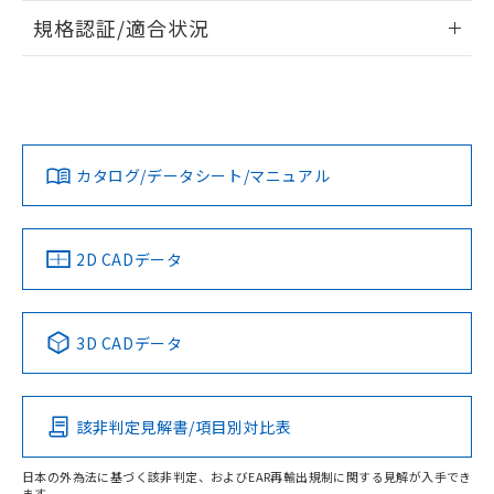
情報更新：2026/7/29
規格認証/適合状況
ログイン/会員登録
EU RoHS
注意事項・凡例
A22NL-MGM-TWA-P102-WBについての規格認証/適合状況に
ついては、「カスタマーサポートセンタ お客様相談室」また
は貴社担当オムロン営業員または販売店にお問い合わせくだ
対応状況
対応予定月
※1
※2
さい。
ダウンロードデータをご利用いただく前に、以下を必ずお読
みください。
カタログ/データシート/マニュアル
対応済み
ソフトウェアの使用条件
お問い合わせ
中国 RoHS
注意事項・凡例
2D CADデータ
中国 RoHS表
※1 ※2
3D CADデータ
Pb
Hg
Cd
Cr(VI)
該非判定見解書/項目別対比表
X
O
O
O
日本の外為法に基づく該非判定、およびEAR再輸出規制に関する見解が入手でき
ます。