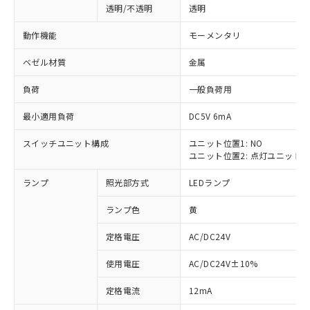
透明/不透明
透明
動作機能
モーメンタリ
ベゼル材質
金属
負荷
一般負荷用
最小適用負荷
DC5V 6mA
スイッチユニット構成
ユニット位置1: NO
ユニット位置2: 点灯ユニット
ランプ
照光部方式
LEDランプ
ランプ色
黄
定格電圧
AC/DC24V
使用電圧
AC/DC24V±10%
※1 対応状況
定格電流
12mA
対応済み：EU RoHS指令（10物質）の