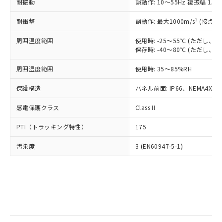
当社は規制貨物を破棄する場合は、完
耐振動
ル) (DEHP)(別名：DOP) 1000ppm以下、フタル酸ブチ
誤動作: 10～55Hz 複振幅 1.
正式な納期状況および標準価格はお客
ル類) : 1000ppm、
ルベンジル（BBP） 1000ppm以下、フタル酸ジブチル
全に破砕するなど、違法に輸出されな
DBP(フタル酸ジブチル) : 1000ppm、 DIBP(フタル酸ジ
様のお取引先、またはお客様担当のオ
（DBP） 1000ppm以下、フタル酸ジイソブチル
イソブチル) : 1000ppm、 BBP(フタル酸ブチルベンジ
△
一定数には満たないが在庫あり
いよう必要な手段を講じます。
2
耐衝撃
誤動作: 最大1000m/s
(接点開
ムロン制御機器販売店・当社販売員に
(DIBP) 1000ppm以下
ル) : 1000ppm、
当社は貴社製品を、核兵器、ミサイ
但し、RoHS指令で産業用監視および制御機器に対する
DEHP(フタル酸ビス(2-エチルヘキシル)) : 1000ppm
ご相談ください。
適用除外項目は除く。
周囲温度範囲
使用時: -25～55℃ (ただし
ル、化学兵器、生物兵器またはその他
－
在庫なし(最新の在庫状況につ
オムロン制御機器販売店や当社販売拠
フタル酸エステル類の４物質については閾値を超える意
保存時: -40～80℃ (ただし
武器並びにこれらの製造装置等に一切
いては、お客様のお取引先、ま
図的な使用がないことを確認しています。
点は「
販売ネットワーク
」をご確認
※2 環境保護使用期限
使用いたしません。
たはお客様担当のオムロン制御
ください。
周囲湿度範囲
使用時: 35～85%RH
当社は、貴社製品を第三者に販売する
機器販売店・当社販売員にご確
在庫状況および標準価格結果を当社の
※2 対応予定月
「ｅ」：有害物質（10物質）のすべてが基
場合は、上記1、2および3の内容を当
認ください)
事前の承諾なく第三者に漏洩または開
保護構造
パネル前面: IP66、NEMA4X, N
準値以下であることを示します。
該第三者に通知します。また当社は、
示しないようお願いします。
部品在庫の切り替え状況などにより、予定
「10」：通常の使用状況下において有害物
販売先および販売に係わる関係者が違
マイパーツ機能（部品リスト作成サー
感電保護クラス
Class II
空
受注生産機種、また在庫状況の
月が前後することがあります。
質が外部に漏えいし、環境に深刻な影響を
法に輸出するおそれがある場合は、取
ビス）をご利用いただくには、I-Web
白
情報を公開していない機種
及ぼさない年数を意味します。
り引きをいたしません。
PTI（トラッキング特性）
175
メンバーズにご登録されている必要が
「－」：未確認です。当社販売部門へお問
あります。
い合わせください。
汚染度
3 (EN60947-5-1)
お客様が当ウェブサイト上で当社にご
※3 非含有証明書ダウンロード
登録された部品リストについて、当社
および当社の共同利用者が、当社の製
下記の非含有証明書をダウンロードするこ
品・サービスに関するお客様との取
とができます。
合意する
キャンセル
引・商談に必要な範囲で利用すること
をご了承ください。
EU RoHS指令（10物質）の非含有証明書
※当社の共同利用者とは、
"個人情報
51物質の非含有証明書（当社基準）