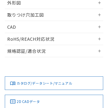
の共同利用に関して"
の「1.共同利
外形図
※本証明書は発行日時点で非含有を証明す
用者の範囲」に記載されている法人を
るもので、過去に遡って非含有を証明する
指します。
情報更新：2026/05/21
ものではありません。
取りつけ穴加工図
また、RoHS指令のフタル酸エステル類４
物質の対応では、対応完了までの期間は出
情報更新：2026/05/21
CAD
荷製品に未対応品が混在することから備考
欄に対応日を記載しておりました。
ログイン/会員登録いただくと、CADデータをダウンロー
RoHS/REACH対応状況
既に当社にて対応品への在庫切替を完了
ドすることができます。
していることから、特段のことがない限
情報更新：2026/7/29
り、2022年1月12日より割愛しておりま
規格認証/適合状況
す。
ログイン/会員登録
EU RoHS
注意事項・凡例
A22NL-MGM-TWA-P100-YCについての規格認証/適合状況に
ついては、「カスタマーサポートセンタ お客様相談室」また
は貴社担当オムロン営業員または販売店にお問い合わせくだ
対応状況
対応予定月
※1
※2
さい。
ダウンロードデータをご利用いただく前に、以下を必ずお読
みください。
カタログ/データシート/マニュアル
対応済み
ソフトウェアの使用条件
お問い合わせ
中国 RoHS
注意事項・凡例
2D CADデータ