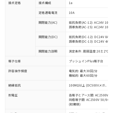
非含有に対応した製品が提供可能な商品で
接点定格
接点構成
1a
す。
対応予定：EU RoHS指令（10物質）の非含
定格通電電流
10A
ご利用条件
有に対応した製品に切り替える予定のある
商品です。
開閉能力(AC)
抵抗負荷(AC-12): AC24V 10A/A
誘導負荷(AC-15): AC24V 10A/AC
対応予定なし：EU RoHS指令（10物質）の
以下の条件をお読みいただき、同意のうえ
非含有に非対応の商品で、対応品を出す予
ご利用ください。
開閉能力(DC)
抵抗負荷(DC-12): DC24V 8A/DC
定はありません。
誘導負荷(DC-13): DC24V 4A/DC
調査・確認中：EU RoHS指令（10物質）の
本サービスは、当社制御機器事業取扱
※1 中国RoHS○×表
非含有の対応状況を調査中または確認中の
商品の当社在庫状況および標準価格
開閉能力説明
測定条件: 周囲温度 20±2℃、
商品です。
(税抜)を提供させていただくもので
「○」：最大均質材料含有率が中国RoHSの
非該当品：ライセンス料など無形物で、有
端子仕様
プッシュインPlus端子台
す。
基準値以下であることを示します。
害物質有無と関係のない商品です。
当社制御機器事業取扱商品の中には、
「×」：最大均質材料含有率が中国RoHSの
仕入先様の事情により、非含有部品として
許容操作頻度
電気的: 最大30回/分
本サービスの対象外となる商品もある
基準値を超えていることを示します。
いたものが、含有品と判明した場合などや
機械的: 最大60回/分
当社は、これら貴社製品のうち、外国
ことをご了承ください。
「－」：未確認です。当社販売部門へお問
むを得ず変更することがあります。
為替および外国貿易法に定める商品
在庫状況および標準価格照会結果は、
い合わせください。
絶縁抵抗
100MΩ以上 (DC500Vメガ、
（以下｢規制貨物等」という）を輸出
記載している更新日時点での社内デー
*EU RoHS指令（10物質）：
または国外への提供する場合は、日本
記
タに基づき作成されるものであり、閲
説明
耐電圧
鉛(Pb) 1000ppm以下、 水銀(Hg) 1000ppm以下、 カド
各端子とアース間: AC2500V 50/
*中国RoHS10物質の基準値 (GB/T26572)：
国政府の輸出許可(または役務取引許
号
覧された時点での実際の在庫および標
ミウム(Cd) 100ppm以下、
Pb(鉛) :1000ppm、 Hg(水銀) : 1000ppm、 Cd(カドミウ
同極端子間: AC2500V 50/60
可)を取得するなどの必要な手続きを
六価クロム(Cr(Ⅵ)) 1000ppm以下、ポリ臭化ビフェニル
ム) : 100ppm、
準価格とは異なる場合があることをご
(初期値)
類(PBB) 1000ppm以下、ポリ臭化ジフェニルエーテル類
Cr(Ⅵ)(六価クロム) : 1000ppm、 PBBs(ポリ臭化ビフェ
とります。
了承ください。
(PBDE) 1000ppm以下、フタル酸ビス(2-エチルヘキシ
○
一定数以上の在庫あり
ニル類) : 1000ppm、 PBDEs(ポリ臭化ジフェニルエーテ