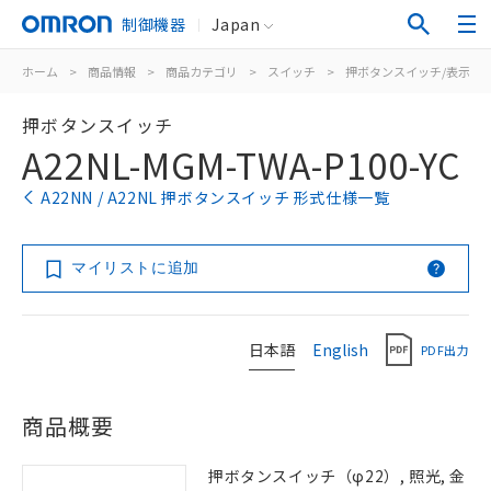
制御機器
Japan
ホーム
>
商品情報
>
商品カテゴリ
>
スイッチ
>
押ボタンスイッチ/表示灯
押ボタンスイッチ
A22NL-MGM-TWA-P100-YC
A22NN / A22NL 押ボタンスイッチ 形式仕様一覧
マイリストに追加
日本語
English
PDF出力
商品概要
押ボタンスイッチ（φ22）, 照光, 金