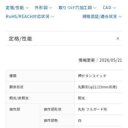
定格/性能
外形図
取りつけ穴加工図
CAD
RoHS/REACH対応状況
規格認証/適合状況
定格/性能
情報更新：2026/05/21
種類
押ボタンスイッチ
胴体形状
丸胴形(φ22/25mm共用)
照光/非照光
照光
操作部
操作部形状
丸形 フルガード形
操作部色
白