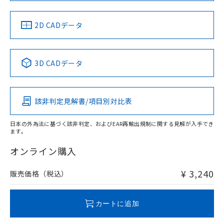
中国 RoHS
注意事項・凡例
2D CADデータ
中国 RoHS表
※1 ※2
3D CADデータ
Pb
Hg
Cd
Cr(VI)
該非判定見解書/項目別対比表
O
O
O
O
日本の外為法に基づく該非判定、およびEAR再輸出規制に関する見解が入手でき
ます。
"対応済み"や非含有の記載がされた商品であっても、流通
在庫等で未対応品が混在する可能性があります。
オンライン購入
非含有品が必要な際は、弊社営業部門もしくは販売店へお
問い合わせください。
¥ 3,240
販売価格（税込）
この製品のRoHS/REACH対応状況ページへ
カートに追加