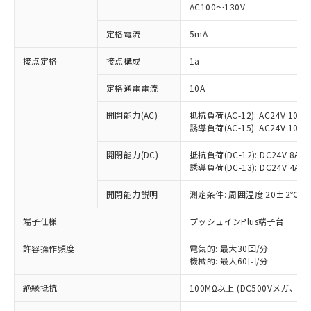
AC100～130V
対応済み：EU RoHS指令（10物質）の
非含有に対応した製品が提供可能な商品で
定格電流
5mA
す。
対応予定：EU RoHS指令（10物質）の非含
接点定格
接点構成
1a
ご利用条件
有に対応した製品に切り替える予定のある
商品です。
定格通電電流
10A
対応予定なし：EU RoHS指令（10物質）の
以下の条件をお読みいただき、同意のうえ
開閉能力(AC)
抵抗負荷(AC-12): AC24V 10A/A
非含有に非対応の商品で、対応品を出す予
ご利用ください。
誘導負荷(AC-15): AC24V 10A/AC
定はありません。
調査・確認中：EU RoHS指令（10物質）の
本サービスは、当社制御機器事業取扱
開閉能力(DC)
抵抗負荷(DC-12): DC24V 8A/DC
※1 中国RoHS○×表
非含有の対応状況を調査中または確認中の
商品の当社在庫状況および標準価格
誘導負荷(DC-13): DC24V 4A/DC
商品です。
(税抜)を提供させていただくもので
「○」：最大均質材料含有率が中国RoHSの
非該当品：ライセンス料など無形物で、有
開閉能力説明
測定条件: 周囲温度 20±2℃、
す。
基準値以下であることを示します。
害物質有無と関係のない商品です。
当社制御機器事業取扱商品の中には、
「×」：最大均質材料含有率が中国RoHSの
仕入先様の事情により、非含有部品として
端子仕様
プッシュインPlus端子台
本サービスの対象外となる商品もある
基準値を超えていることを示します。
いたものが、含有品と判明した場合などや
当社は、これら貴社製品のうち、外国
ことをご了承ください。
「－」：未確認です。当社販売部門へお問
むを得ず変更することがあります。
許容操作頻度
電気的: 最大30回/分
為替および外国貿易法に定める商品
在庫状況および標準価格照会結果は、
い合わせください。
機械的: 最大60回/分
（以下｢規制貨物等」という）を輸出
記載している更新日時点での社内デー
*EU RoHS指令（10物質）：
または国外への提供する場合は、日本
記
タに基づき作成されるものであり、閲
説明
絶縁抵抗
100MΩ以上 (DC500Vメガ、
鉛(Pb) 1000ppm以下、 水銀(Hg) 1000ppm以下、 カド
*中国RoHS10物質の基準値 (GB/T26572)：
国政府の輸出許可(または役務取引許
号
覧された時点での実際の在庫および標
ミウム(Cd) 100ppm以下、
Pb(鉛) :1000ppm、 Hg(水銀) : 1000ppm、 Cd(カドミウ
可)を取得するなどの必要な手続きを
六価クロム(Cr(Ⅵ)) 1000ppm以下、ポリ臭化ビフェニル
ム) : 100ppm、