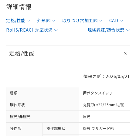
詳細情報
定格/性能
外形図
取りつけ穴加工図
CAD
RoHS/REACH対応状況
規格認証/適合状況
定格/性能
情報更新：2026/05/21
種類
押ボタンスイッチ
胴体形状
丸胴形(φ22/25mm共用)
照光/非照光
照光
操作部
操作部形状
丸形 フルガード形