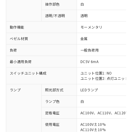
操作部色
白
透明/不透明
透明
動作機能
モーメンタリ
ベゼル材質
金属
負荷
一般負荷用
最小適用負荷
DC5V 6mA
スイッチユニット構成
ユニット位置1: NO
ユニット位置2: 点灯ユニット
ランプ
照光部方式
LEDランプ
ランプ色
白
定格電圧
AC100V、AC110V、AC120V
使用電圧
AC100V±10%
※1 対応状況
AC110V±10%