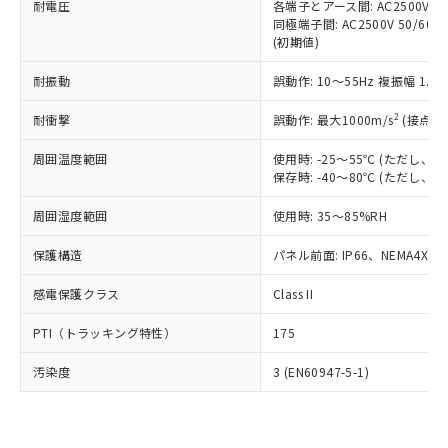
準価格とは異なる場合があることをご
耐電圧
各端子とアース間: AC2500V 50/
類(PBB) 1000ppm以下、ポリ臭化ジフェニルエーテル類
Cr(Ⅵ)(六価クロム) : 1000ppm、 PBBs(ポリ臭化ビフェ
とります。
了承ください。
同極端子間: AC2500V 50/60
(PBDE) 1000ppm以下、フタル酸ビス(2-エチルヘキシ
○
一定数以上の在庫あり
ニル類) : 1000ppm、 PBDEs(ポリ臭化ジフェニルエーテ
当社は規制貨物を破棄する場合は、完
(初期値)
ル) (DEHP)(別名：DOP) 1000ppm以下、フタル酸ブチ
正式な納期状況および標準価格はお客
ル類) : 1000ppm、
ルベンジル（BBP） 1000ppm以下、フタル酸ジブチル
全に破砕するなど、違法に輸出されな
DBP(フタル酸ジブチル) : 1000ppm、 DIBP(フタル酸ジ
様のお取引先、またはお客様担当のオ
（DBP） 1000ppm以下、フタル酸ジイソブチル
イソブチル) : 1000ppm、 BBP(フタル酸ブチルベンジ
△
一定数には満たないが在庫あり
いよう必要な手段を講じます。
耐振動
誤動作: 10～55Hz 複振幅 1.
ムロン制御機器販売店・当社販売員に
(DIBP) 1000ppm以下
ル) : 1000ppm、
当社は貴社製品を、核兵器、ミサイ
但し、RoHS指令で産業用監視および制御機器に対する
DEHP(フタル酸ビス(2-エチルヘキシル)) : 1000ppm
ご相談ください。
適用除外項目は除く。
2
耐衝撃
誤動作: 最大1000m/s
(接点開
ル、化学兵器、生物兵器またはその他
－
在庫なし(最新の在庫状況につ
オムロン制御機器販売店や当社販売拠
フタル酸エステル類の４物質については閾値を超える意
武器並びにこれらの製造装置等に一切
いては、お客様のお取引先、ま
図的な使用がないことを確認しています。
点は「
販売ネットワーク
」をご確認
周囲温度範囲
使用時: -25～55℃ (ただし
※2 環境保護使用期限
使用いたしません。
たはお客様担当のオムロン制御
ください。
保存時: -40～80℃ (ただし
当社は、貴社製品を第三者に販売する
機器販売店・当社販売員にご確
在庫状況および標準価格結果を当社の
※2 対応予定月
「ｅ」：有害物質（10物質）のすべてが基
場合は、上記1、2および3の内容を当
認ください)
事前の承諾なく第三者に漏洩または開
周囲湿度範囲
使用時: 35～85%RH
準値以下であることを示します。
該第三者に通知します。また当社は、
示しないようお願いします。
部品在庫の切り替え状況などにより、予定
「10」：通常の使用状況下において有害物
販売先および販売に係わる関係者が違
マイパーツ機能（部品リスト作成サー
保護構造
パネル前面: IP66、NEMA4X, N
空
受注生産機種、また在庫状況の
月が前後することがあります。
質が外部に漏えいし、環境に深刻な影響を
法に輸出するおそれがある場合は、取
ビス）をご利用いただくには、I-Web
白
情報を公開していない機種
及ぼさない年数を意味します。
り引きをいたしません。
感電保護クラス
Class II
メンバーズにご登録されている必要が
「－」：未確認です。当社販売部門へお問
あります。
い合わせください。
PTI（トラッキング特性）
175
お客様が当ウェブサイト上で当社にご
※3 非含有証明書ダウンロード
登録された部品リストについて、当社
汚染度
3 (EN60947-5-1)
および当社の共同利用者が、当社の製
下記の非含有証明書をダウンロードするこ
品・サービスに関するお客様との取
とができます。
合意する
キャンセル
引・商談に必要な範囲で利用すること
をご了承ください。