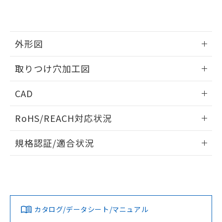
EU RoHS指令（10物質）の非含有証明書
※当社の共同利用者とは、
"個人情報
51物質の非含有証明書（当社基準）
の共同利用に関して"
の「1.共同利
※本証明書は発行日時点で非含有を証明す
用者の範囲」に記載されている法人を
るもので、過去に遡って非含有を証明する
指します。
外形図
ものではありません。
また、RoHS指令のフタル酸エステル類４
情報更新：2026/05/21
取りつけ穴加工図
物質の対応では、対応完了までの期間は出
荷製品に未対応品が混在することから備考
情報更新：2026/05/21
欄に対応日を記載しておりました。
CAD
既に当社にて対応品への在庫切替を完了
していることから、特段のことがない限
ログイン/会員登録いただくと、CADデータをダウンロー
RoHS/REACH対応状況
り、2022年1月12日より割愛しておりま
ドすることができます。
す。
情報更新：2026/7/29
規格認証/適合状況
ログイン/会員登録
EU RoHS
注意事項・凡例
A22NL-MGM-TWA-P100-WDについての規格認証/適合状況に
ついては、「カスタマーサポートセンタ お客様相談室」また
は貴社担当オムロン営業員または販売店にお問い合わせくだ
対応状況
対応予定月
※1
※2
さい。
ダウンロードデータをご利用いただく前に、以下を必ずお読
みください。
カタログ/データシート/マニュアル
対応済み
ソフトウェアの使用条件
お問い合わせ