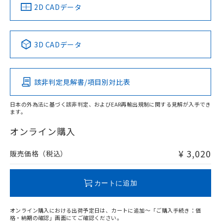
中国 RoHS
注意事項・凡例
2D CADデータ
中国 RoHS表
※1 ※2
3D CADデータ
Pb
Hg
Cd
Cr(VI)
該非判定見解書/項目別対比表
X
O
O
O
日本の外為法に基づく該非判定、およびEAR再輸出規制に関する見解が入手でき
ます。
"対応済み"や非含有の記載がされた商品であっても、流通
在庫等で未対応品が混在する可能性があります。
オンライン購入
非含有品が必要な際は、弊社営業部門もしくは販売店へお
問い合わせください。
¥ 3,020
販売価格（税込）
この製品のRoHS/REACH対応状況ページへ
カートに追加
オンライン購入における出荷予定日は、カートに追加～「ご購入手続き：価
格・納期の確認」画面にてご確認ください。