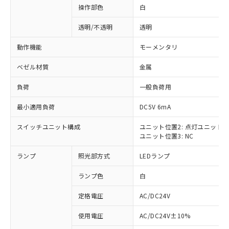
操作部色
白
透明/不透明
透明
動作機能
モーメンタリ
ベゼル材質
金属
負荷
一般負荷用
最小適用負荷
DC5V 6mA
スイッチユニット構成
ユニット位置2: 点灯ユニット
ユニット位置3: NC
ランプ
照光部方式
LEDランプ
ランプ色
白
定格電圧
AC/DC24V
※1 対応状況
使用電圧
AC/DC24V±10%