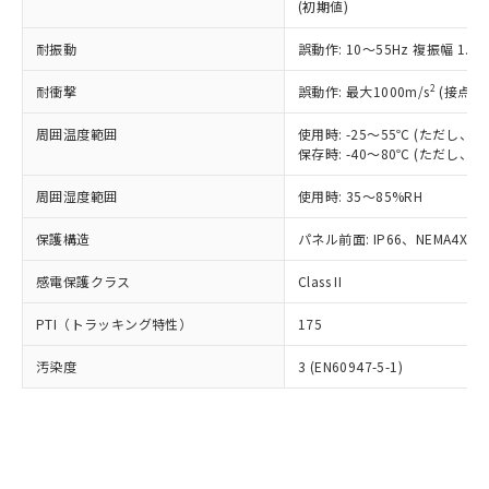
とります。
了承ください。
(初期値)
(PBDE) 1000ppm以下、フタル酸ビス(2-エチルヘキシ
○
一定数以上の在庫あり
ニル類) : 1000ppm、 PBDEs(ポリ臭化ジフェニルエーテ
当社は規制貨物を破棄する場合は、完
ル) (DEHP)(別名：DOP) 1000ppm以下、フタル酸ブチ
正式な納期状況および標準価格はお客
ル類) : 1000ppm、
ルベンジル（BBP） 1000ppm以下、フタル酸ジブチル
全に破砕するなど、違法に輸出されな
DBP(フタル酸ジブチル) : 1000ppm、 DIBP(フタル酸ジ
耐振動
誤動作: 10～55Hz 複振幅 1.
様のお取引先、またはお客様担当のオ
（DBP） 1000ppm以下、フタル酸ジイソブチル
イソブチル) : 1000ppm、 BBP(フタル酸ブチルベンジ
△
一定数には満たないが在庫あり
いよう必要な手段を講じます。
ムロン制御機器販売店・当社販売員に
(DIBP) 1000ppm以下
ル) : 1000ppm、
2
当社は貴社製品を、核兵器、ミサイ
耐衝撃
誤動作: 最大1000m/s
(接点開
但し、RoHS指令で産業用監視および制御機器に対する
DEHP(フタル酸ビス(2-エチルヘキシル)) : 1000ppm
ご相談ください。
適用除外項目は除く。
ル、化学兵器、生物兵器またはその他
－
在庫なし(最新の在庫状況につ
オムロン制御機器販売店や当社販売拠
フタル酸エステル類の４物質については閾値を超える意
周囲温度範囲
使用時: -25～55℃ (ただし
武器並びにこれらの製造装置等に一切
いては、お客様のお取引先、ま
図的な使用がないことを確認しています。
点は「
販売ネットワーク
」をご確認
保存時: -40～80℃ (ただし
※2 環境保護使用期限
使用いたしません。
たはお客様担当のオムロン制御
ください。
当社は、貴社製品を第三者に販売する
機器販売店・当社販売員にご確
在庫状況および標準価格結果を当社の
周囲湿度範囲
使用時: 35～85%RH
※2 対応予定月
「ｅ」：有害物質（10物質）のすべてが基
場合は、上記1、2および3の内容を当
認ください)
事前の承諾なく第三者に漏洩または開
準値以下であることを示します。
該第三者に通知します。また当社は、
示しないようお願いします。
保護構造
パネル前面: IP66、NEMA4X, N
部品在庫の切り替え状況などにより、予定
「10」：通常の使用状況下において有害物
販売先および販売に係わる関係者が違
マイパーツ機能（部品リスト作成サー
空
受注生産機種、また在庫状況の
月が前後することがあります。
質が外部に漏えいし、環境に深刻な影響を
法に輸出するおそれがある場合は、取
ビス）をご利用いただくには、I-Web
感電保護クラス
Class II
白
情報を公開していない機種
及ぼさない年数を意味します。
り引きをいたしません。
メンバーズにご登録されている必要が
「－」：未確認です。当社販売部門へお問
PTI（トラッキング特性）
175
あります。
い合わせください。
お客様が当ウェブサイト上で当社にご
※3 非含有証明書ダウンロード
汚染度
3 (EN60947-5-1)
登録された部品リストについて、当社
および当社の共同利用者が、当社の製
下記の非含有証明書をダウンロードするこ
品・サービスに関するお客様との取
とができます。
合意する
キャンセル
引・商談に必要な範囲で利用すること
をご了承ください。
EU RoHS指令（10物質）の非含有証明書
※当社の共同利用者とは、
"個人情報