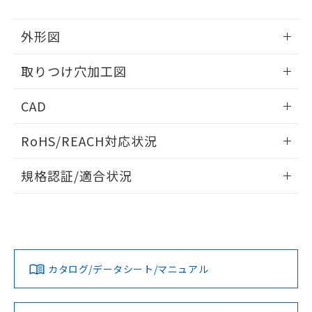
51物質の非含有証明書（当社基準）
の共同利用に関して"
の「1.共同利
※本証明書は発行日時点で非含有を証明す
用者の範囲」に記載されている法人を
外形図
るもので、過去に遡って非含有を証明する
指します。
ものではありません。
情報更新：2026/05/21
また、RoHS指令のフタル酸エステル類４
取りつけ穴加工図
物質の対応では、対応完了までの期間は出
情報更新：2026/05/21
荷製品に未対応品が混在することから備考
CAD
欄に対応日を記載しておりました。
既に当社にて対応品への在庫切替を完了
ログイン/会員登録いただくと、CADデータをダウンロー
RoHS/REACH対応状況
していることから、特段のことがない限
ドすることができます。
り、2022年1月12日より割愛しておりま
情報更新：2026/7/29
す。
規格認証/適合状況
ログイン/会員登録
EU RoHS
注意事項・凡例
A22NL-MGM-TWA-P002-WCについての規格認証/適合状況に
ついては、「カスタマーサポートセンタ お客様相談室」また
は貴社担当オムロン営業員または販売店にお問い合わせくだ
対応状況
対応予定月
※1
※2
さい。
ダウンロードデータをご利用いただく前に、以下を必ずお読
みください。
カタログ/データシート/マニュアル
対応済み
ソフトウェアの使用条件
お問い合わせ