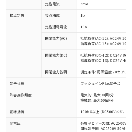
対応済み：EU RoHS指令（10物質）の
定格電流
5mA
非含有に対応した製品が提供可能な商品で
す。
接点定格
接点構成
1b
対応予定：EU RoHS指令（10物質）の非含
ご利用条件
有に対応した製品に切り替える予定のある
定格通電電流
10A
商品です。
対応予定なし：EU RoHS指令（10物質）の
開閉能力(AC)
抵抗負荷(AC-12): AC24V 10A/A
以下の条件をお読みいただき、同意のうえ
誘導負荷(AC-15): AC24V 10A/AC
非含有に非対応の商品で、対応品を出す予
ご利用ください。
定はありません。
開閉能力(DC)
抵抗負荷(DC-12): DC24V 8A/DC
調査・確認中：EU RoHS指令（10物質）の
本サービスは、当社制御機器事業取扱
誘導負荷(DC-13): DC24V 4A/DC
※1 中国RoHS○×表
非含有の対応状況を調査中または確認中の
商品の当社在庫状況および標準価格
商品です。
(税抜)を提供させていただくもので
開閉能力説明
測定条件: 周囲温度 20±2℃、
「○」：最大均質材料含有率が中国RoHSの
非該当品：ライセンス料など無形物で、有
す。
基準値以下であることを示します。
害物質有無と関係のない商品です。
端子仕様
プッシュインPlus端子台
当社制御機器事業取扱商品の中には、
「×」：最大均質材料含有率が中国RoHSの
仕入先様の事情により、非含有部品として
本サービスの対象外となる商品もある
基準値を超えていることを示します。
いたものが、含有品と判明した場合などや
当社は、これら貴社製品のうち、外国
許容操作頻度
電気的: 最大30回/分
ことをご了承ください。
「－」：未確認です。当社販売部門へお問
むを得ず変更することがあります。
機械的: 最大60回/分
為替および外国貿易法に定める商品
在庫状況および標準価格照会結果は、
い合わせください。
（以下｢規制貨物等」という）を輸出
記載している更新日時点での社内デー
絶縁抵抗
100MΩ以上 (DC500Vメガ、
*EU RoHS指令（10物質）：
または国外への提供する場合は、日本
記
タに基づき作成されるものであり、閲
説明
鉛(Pb) 1000ppm以下、 水銀(Hg) 1000ppm以下、 カド
*中国RoHS10物質の基準値 (GB/T26572)：
国政府の輸出許可(または役務取引許
号
覧された時点での実際の在庫および標
ミウム(Cd) 100ppm以下、
Pb(鉛) :1000ppm、 Hg(水銀) : 1000ppm、 Cd(カドミウ
耐電圧
各端子とアース間: AC2500V 50/
可)を取得するなどの必要な手続きを
六価クロム(Cr(Ⅵ)) 1000ppm以下、ポリ臭化ビフェニル
ム) : 100ppm、
準価格とは異なる場合があることをご
同極端子間: AC2500V 50/60
類(PBB) 1000ppm以下、ポリ臭化ジフェニルエーテル類
Cr(Ⅵ)(六価クロム) : 1000ppm、 PBBs(ポリ臭化ビフェ