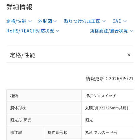
詳細情報
定格/性能
外形図
取りつけ穴加工図
CAD
RoHS/REACH対応状況
規格認証/適合状況
定格/性能
情報更新：2026/05/21
種類
押ボタンスイッチ
胴体形状
丸胴形(φ22/25mm共用)
照光/非照光
照光
操作部
操作部形状
丸形 フルガード形