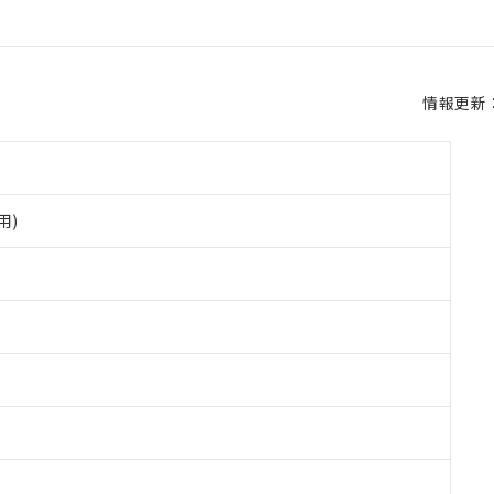
情報更新：2
用)