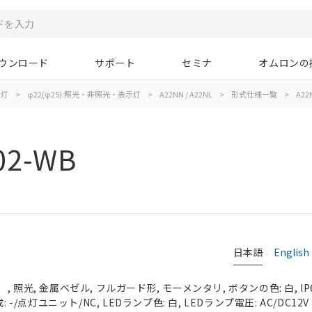
ウンロード
サポート
セミナ
オムロンの
示灯
>
φ22(φ25):照光・非照光・表示灯
>
A22NN / A22NL
>
形式仕様一覧
>
A22
02-WB
日本語
English
 照光, 金属ベゼル, フルガード形, モーメンタリ, ボタンの色: 白, IP
 -/点灯ユニット/NC, LEDランプ色: 白, LEDランプ電圧: AC/DC12V