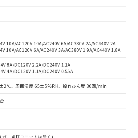
材料含有率が中国RoHSの基準値を超えていることを示します。
、当社制御機器事業取扱商品の当社在庫状況および標準価格(税抜)
ら貴社製品のうち、外国為替および外国貿易法に定める商品（以下｢
質）：
す。当社販売部門へお問い合わせください。
 水銀(Hg) 1000ppm以下、 カドミウム(Cd) 100ppm以下、
たは国外への提供する場合は、日本国政府の輸出許可(または役務取
000ppm以下、ポリ臭化ビフェニル類(PBB) 1000ppm以下、ポリ臭化ジフェニルエーテル類(P
事業取扱商品の中には、本サービスの対象外となる商品もあること
手続きをとります。
キシル) (DEHP)(別名：DOP) 1000ppm以下、フタル酸ブチルベンジル（BBP） 100
(GB/T26572)：
以下、フタル酸ジイソブチル (DIBP) 1000ppm以下
び標準価格照会結果は、記載している更新日時点での社内データに
物を破棄する場合は、完全に破砕するなど、違法に輸出されないよ
(水銀) : 1000ppm、 Cd(カドミウム) : 100ppm、
業用監視および制御機器に対する適用除外項目は除く。
覧された時点での実際の在庫および標準価格とは異なる場合がある
1000ppm、 PBBs(ポリ臭化ビフェニル類) : 1000ppm、 PBDEs(ポリ臭化ジフェニルエーテル類
物質については閾値を超える意図的な使用がないことを確認しています。
上の在庫あり
 1000ppm、 DIBP(フタル酸ジイソブチル) : 1000ppm、 BBP(フタル酸ブチルベンジル) :
品を、核兵器、ミサイル、化学兵器、生物兵器またはその他武器並
V 10A/AC120V 10A/AC240V 6A/AC380V 2A/AC440V 2A
チルヘキシル)) : 1000ppm
況および標準価格はお客様のお取引先、またはお客様担当のオムロ
用いたしません。
 10A/AC120V 6A/AC240V 3A/AC380V 1.9A/AC440V 1.6A
ご相談ください。
は満たないが在庫あり
製品を第三者に販売する場合は、上記1、2および3の内容を当該第
機器販売店や当社販売拠点は「
販売ネットワーク
」をご確認くだ
販売先および販売に係わる関係者が違法に輸出するおそれがある場
用期限
V 8A/DC120V 2.2A/DC240V 1.1A
び標準価格結果を当社の事前の承諾なく第三者に漏洩または開示し
え状況などにより、予定月が前後することがあります。
(最新の在庫状況については、お客様のお取引先、またはお客様担当
V 4A/DC120V 1.1A/DC240V 0.55A
（10物質）のすべてが基準値以下であることを示します。
店・当社販売員にご確認ください)
能（部品リスト作成サービス）をご利用いただくには、I-Webメン
使用状況下において有害物質が外部に漏えいし、環境に深刻な影響を
あります。
0±2℃、周囲湿度 65±5%RH、操作ひん度 30回/min
機種、また在庫状況の情報を公開していない機種
ェブサイト上で当社にご登録された部品リストについて、当社およ
書ダウンロード
す。当社販売部門へお問い合わせください。
品・サービスに関するお客様との取引・商談に必要な範囲で利用す
合意する
キャンセル
子台
書をダウンロードすることができます。
利用者とは、
"個人情報の共同利用に関して"
の「1.共同利用者の
します。
10物質）の非含有証明書
明書（当社基準）
日時点で非含有を証明するもので、過去に遡って非含有を証明するも
00Vメガ、点灯ユニットは除く)