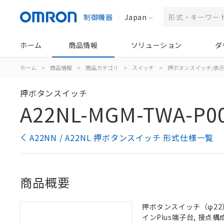
制御機器
Japan
ホーム
商品情報
ソリューション
ダ
ホーム
>
商品情報
>
商品カテゴリ
>
スイッチ
>
押ボタンスイッチ/表
押ボタンスイッチ
A22NL-MGM-TWA-P0
A22NN / A22NL 押ボタンスイッチ 形式仕様一覧
商品概要
押ボタンスイッチ（φ22）,
インPlus端子台, 接点構成: