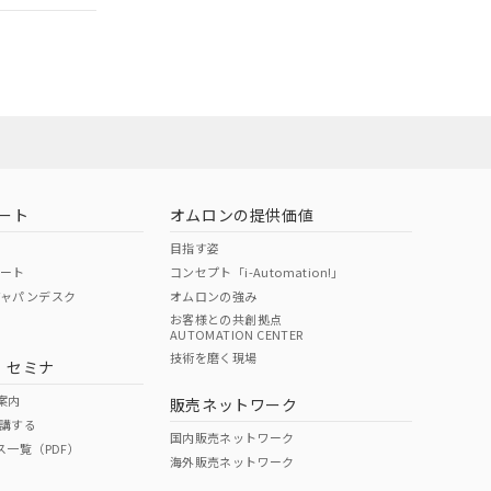
社担当オムロン
お問い合わせ
ート
オムロンの提供価値
目指す姿
ポート
コンセプト「i-Automation!」
ジャパンデスク
オムロンの強み
お客様との共創拠点
AUTOMATION CENTER
DIBP
BBP
DEHP
環境保護
技術を磨く現場
・セミナ
使用期限
案内
販売ネットワーク
講する
O
O
O
10
国内販売ネットワーク
ス一覧（PDF）
海外販売ネットワーク