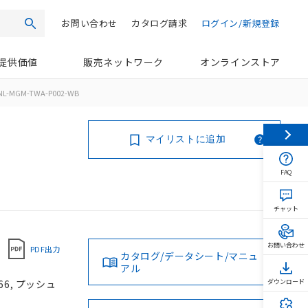
お問い合わせ
カタログ請求
ログイン/新規登録
検索
提供価値
販売ネットワーク
オンラインストア
NL-MGM-TWA-P002-WB
マイリストに追加
FAQ
チャット
お問い合わせ
PDF出力
カタログ/データシート/マニュ
アル
66, プッシュ
ダウンロード