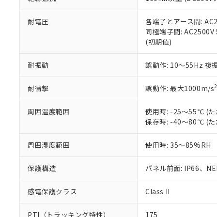
また、RoHS指
混在することから
既に当社にて対応
耐電圧
各端子とアース間: AC250
り割愛しておりま
同極端子間: AC2500V
(初期値)
耐振動
誤動作: 10～55Hz 複
耐衝撃
誤動作: 最大1000m/s
周囲温度範囲
使用時: -25～55℃
保存時: -40～80℃
周囲湿度範囲
使用時: 35～85%RH
保護構造
パネル前面: IP66、NEM
感電保護クラス
Class II
PTI（トラッキング特性）
175