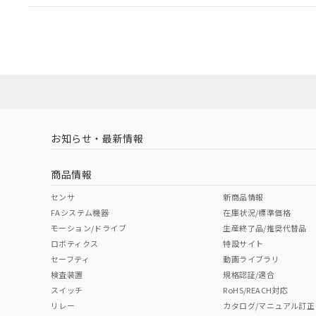
EU RoHS
注意事項・凡例
A22NL-MGM-TWA-P002-WBについての規格認証/
営業員または販売店にお問い合わせください。
ダウンロードデータをご利用いただく前に、以下を必ずお読
対応状況
対応予定月
※1
※2
ソフトウェアの使用条件
対応済み
お知らせ・最新情報
中国 RoHS
注意事項・凡例
商品情報
中国 RoHS表
※1 ※2
センサ
新商品情報
FAシステム機器
在庫状況/標準価格
Pb
Hg
Cd
Cr(V
モーション/ドライブ
生産終了品/推奨代替品
ロボティクス
特設サイト
セーフティ
動画ライブラリ
検査装置
規格認証/適合
X
O
O
O
スイッチ
RoHS/REACH対応
リレー
カタログ/マニュアル訂正