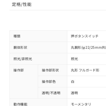
定格/性能
種類
押ボタンスイッチ
胴体形状
丸胴形(φ22/25mm共
照光/非照光
照光
操作部
操作部形状
丸形 フルガード形
操作部色
白
透明/不透明
透明
動作機能
モーメンタリ