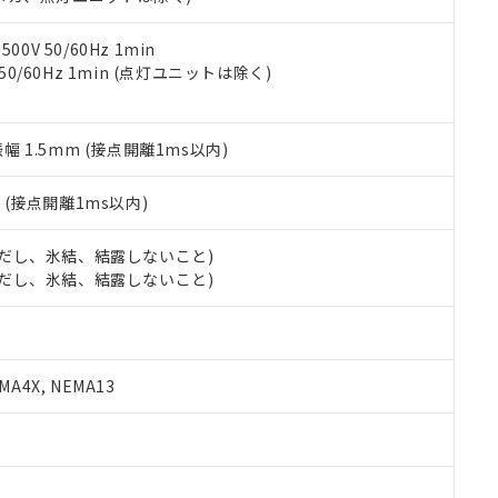
令のフタル酸エステル類４物質の対応では、対応完了までの期間は出
備考欄に対応日を記載しておりました。
品への在庫切替を完了していることから、特段のことがない限り、20
0V 50/60Hz 1min
す。
 50/60Hz 1min (点灯ユニットは除く)
振幅 1.5mm (接点開離1ms以内)
2
(接点開離1ms以内)
 (ただし、氷結、結露しないこと)
 (ただし、氷結、結露しないこと)
A4X, NEMA13