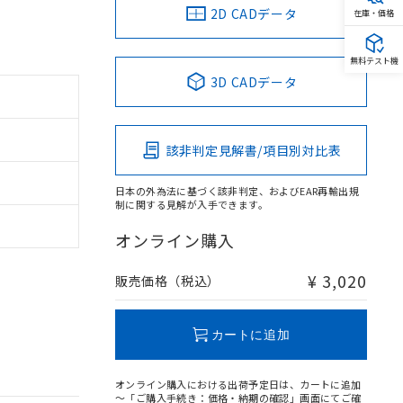
2D CADデータ
在庫・価格
無料テスト機
3D CADデータ
該非判定見解書/項目別対比表
日本の外為法に基づく該非判定、およびEAR再輸出規
制に関する見解が入手できます。
オンライン購入
¥ 3,020
販売価格（税込）
カートに追加
オンライン購入における出荷予定日は、カートに追加
～「ご購入手続き：価格・納期の確認」画面にてご確