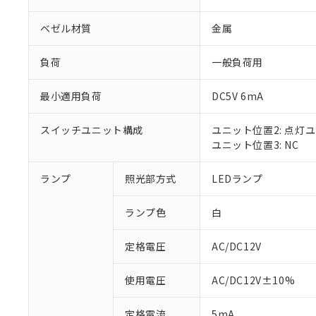
ベゼル材質
金属
負荷
一般負荷用
最小適用負荷
DC5V 6mA
スイッチユニット構成
ユニット位置2: 点灯
ユニット位置3: NC
ランプ
照光部方式
LEDランプ
※1 対応状況
ランプ色
白
対応済み：EU
対応予定：EU R
対応予定なし：EU
定格電圧
AC/DC12V
調査・確認中：EU
ご利用条件
非該当品：ライセ
使用電圧
AC/DC12V±10%
※1 中国RoHS
仕入先様の事情に
があります。
以下の条件をお読
定格電流
5mA
「○」：最大均質