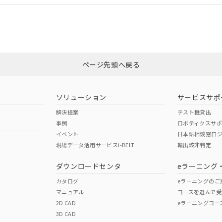
適合状況については、「カスタマーサポートセンタ お客様相談室」または貴
みください。
非含有証明書
※3
ページ先頭へ戻る
ダウンロードはこちら
ソリューション
サービスサポ
解決提案
テスト機貸出
事例
ロボティクスサ
イベント
日本語相談窓口
現場データ活用サービスi-BELT
輸出該非判定
I)
PBBs
PBDEs
DBP
ダウンロードセンタ
eラーニング
カタログ
eラーニングのご
マニュアル
コースを選んで受
O
O
O
2D CAD
eラーニングコー
3D CAD