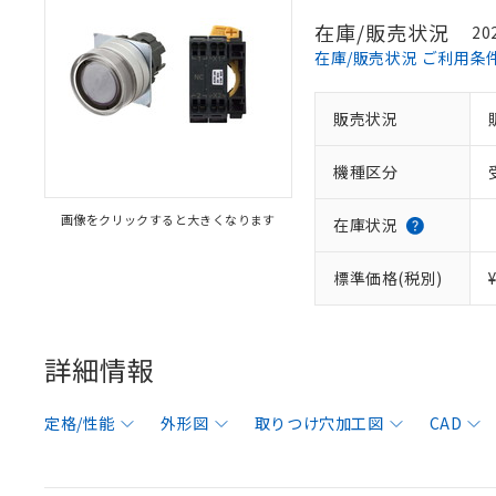
在庫/販売状況
20
在庫/販売状況 ご利用条
販売状況
機種区分
画像をクリックすると大きくなります
在庫状況
標準価格(税別)
詳細情報
定格/性能
外形図
取りつけ穴加工図
CAD