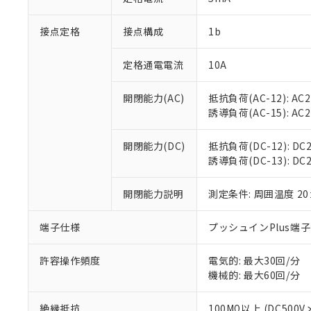
「×」：最大均質
本サービスは
当社は、これ
*EU RoHS指令（10物
「－」：未確認で
鉛(Pb) 1000ppm以下、
接点定格
接点構成
1b
くものです。
う）を輸出ま
記
説明
六価クロム(Cr(Ⅵ)) 1
当社制御機器
などの必要な
フタル酸ビス(2-エチルヘ
号
*中国RoHS10物質の基準値 
ル（DBP） 1000ppm
在庫状況およ
当社は規制貨
定格通電電流
10A
Pb(鉛) :1000ppm、 Hg
但し、RoHS指令で産
のであり、閲
ます。
Cr(Ⅵ)(六価クロム) : 
フタル酸エステル類の４
○
一定数以
DBP(フタル酸ジブチル) :
い。
当社は貴社製
開閉能力(AC)
抵抗負荷(AC-12): AC24
DEHP(フタル酸ビス(2-エ
正式な納期状
置等に一切使
誘導負荷(AC-15): AC24V
当社販売員に
※2 対応予定月
△
一定数に
当社は、貴社
オムロン制御
また当社は、
※2 環境保護使
開閉能力(DC)
抵抗負荷(DC-12): DC24
在庫状況およ
部品在庫の切り替
たしません。
－
在庫なし
誘導負荷(DC-13): DC24
す。
「ｅ」：有害物質
機器販売
マイパーツ機
「10」：通常の
ている必要が
開閉能力説明
測定条件: 周囲温度 2
味します。
空
受注生産
お客様が当ウ
※3 非含有証明
「－」：未確認で
白
が、当社の製
端子仕様
プッシュインPlus端
さい。
下記の非含有証明
※当社の共同
許容操作頻度
電気的: 最大30回/分
いる法人を指
EU RoHS指令（
機械的: 最大60回/分
51物質の非含有証
※本証明書は発行
絶縁抵抗
100MΩ以上 (DC5