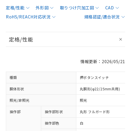
定格/性能
外形図
取りつけ穴加工図
CAD
RoHS/REACH対応状況
規格認証/適合状況
定格/性能
情報更新：2026/05/21
種類
押ボタンスイッチ
胴体形状
丸胴形(φ22/25mm共用)
照光/非照光
照光
操作部
操作部形状
丸形 フルガード形
操作部色
白