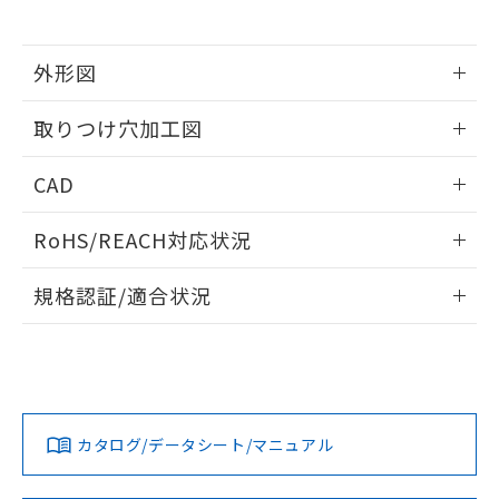
※当社の共同利用者とは、
"個人情報
51物質の非含有証明書（当社基準）
の共同利用に関して"
の「1.共同利
※本証明書は発行日時点で非含有を証明す
用者の範囲」に記載されている法人を
るもので、過去に遡って非含有を証明する
外形図
指します。
ものではありません。
情報更新：2026/05/21
また、RoHS指令のフタル酸エステル類４
取りつけ穴加工図
物質の対応では、対応完了までの期間は出
荷製品に未対応品が混在することから備考
情報更新：2026/05/21
CAD
欄に対応日を記載しておりました。
既に当社にて対応品への在庫切替を完了
ログイン/会員登録いただくと、CADデータをダウンロー
していることから、特段のことがない限
RoHS/REACH対応状況
ドすることができます。
り、2022年1月12日より割愛しておりま
す。
情報更新：2026/7/29
規格認証/適合状況
ログイン/会員登録
EU RoHS
注意事項・凡例
UL認証
CSA認証
CEマーキング
Yes
Yes
Yes
対応状況
対応予定月
※1
※2
ダウンロードデータをご利用いただく前に、以下を必ずお読
みください。
カタログ/データシート/マニュアル
対応済み
ソフトウェアの使用条件
LR型式承認
DNV型式承認
BV型式承認
KR型式承
（イギリス
（ノルウェー
（フランス
（韓国