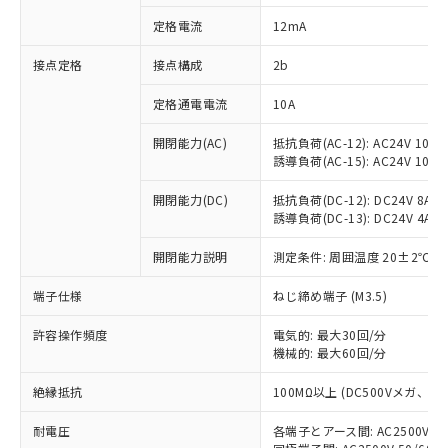
対応済み：EU RoHS指令（10物質）の
定格電流
12mA
非含有に対応した製品が提供可能な商品で
す。
接点定格
接点構成
2b
対応予定：EU RoHS指令（10物質）の非含
ご利用条件
有に対応した製品に切り替える予定のある
定格通電電流
10A
商品です。
対応予定なし：EU RoHS指令（10物質）の
開閉能力(AC)
抵抗負荷(AC-12): AC24V 10A/A
以下の条件をお読みいただき、同意のうえ
非含有に非対応の商品で、対応品を出す予
誘導負荷(AC-15): AC24V 10A/AC
ご利用ください。
定はありません。
調査・確認中：EU RoHS指令（10物質）の
開閉能力(DC)
抵抗負荷(DC-12): DC24V 8A/DC
本サービスは、当社制御機器事業取扱
※1 中国RoHS○×表
誘導負荷(DC-13): DC24V 4A/DC
非含有の対応状況を調査中または確認中の
商品の当社在庫状況および標準価格
商品です。
(税抜)を提供させていただくもので
開閉能力説明
測定条件: 周囲温度 20±2℃、
「○」：最大均質材料含有率が中国RoHSの
非該当品：ライセンス料など無形物で、有
す。
基準値以下であることを示します。
害物質有無と関係のない商品です。
当社制御機器事業取扱商品の中には、
端子仕様
ねじ締め端子 (M3.5)
「×」：最大均質材料含有率が中国RoHSの
仕入先様の事情により、非含有部品として
本サービスの対象外となる商品もある
基準値を超えていることを示します。
いたものが、含有品と判明した場合などや
当社は、これら貴社製品のうち、外国
ことをご了承ください。
許容操作頻度
電気的: 最大30回/分
「－」：未確認です。当社販売部門へお問
むを得ず変更することがあります。
為替および外国貿易法に定める商品
機械的: 最大60回/分
在庫状況および標準価格照会結果は、
い合わせください。
（以下｢規制貨物等」という）を輸出
記載している更新日時点での社内デー
*EU RoHS指令（10物質）：
または国外への提供する場合は、日本
絶縁抵抗
100MΩ以上 (DC500Vメガ、
記
タに基づき作成されるものであり、閲
説明
鉛(Pb) 1000ppm以下、 水銀(Hg) 1000ppm以下、 カド
*中国RoHS10物質の基準値 (GB/T26572)：
国政府の輸出許可(または役務取引許
号
覧された時点での実際の在庫および標
ミウム(Cd) 100ppm以下、
Pb(鉛) :1000ppm、 Hg(水銀) : 1000ppm、 Cd(カドミウ
耐電圧
各端子とアース間: AC2500V 50/
可)を取得するなどの必要な手続きを
六価クロム(Cr(Ⅵ)) 1000ppm以下、ポリ臭化ビフェニル
ム) : 100ppm、
準価格とは異なる場合があることをご