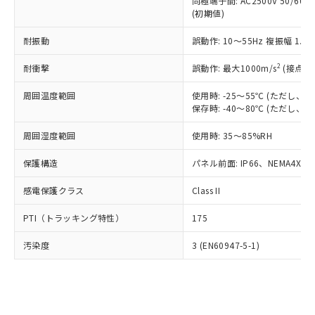
類(PBB) 1000ppm以下、ポリ臭化ジフェニルエーテル類
同極端子間: AC2500V 50/60
Cr(Ⅵ)(六価クロム) : 1000ppm、 PBBs(ポリ臭化ビフェ
とります。
了承ください。
(PBDE) 1000ppm以下、フタル酸ビス(2-エチルヘキシ
○
一定数以上の在庫あり
ニル類) : 1000ppm、 PBDEs(ポリ臭化ジフェニルエーテ
(初期値)
当社は規制貨物を破棄する場合は、完
ル) (DEHP)(別名：DOP) 1000ppm以下、フタル酸ブチ
正式な納期状況および標準価格はお客
ル類) : 1000ppm、
ルベンジル（BBP） 1000ppm以下、フタル酸ジブチル
全に破砕するなど、違法に輸出されな
DBP(フタル酸ジブチル) : 1000ppm、 DIBP(フタル酸ジ
様のお取引先、またはお客様担当のオ
耐振動
誤動作: 10～55Hz 複振幅 1.
（DBP） 1000ppm以下、フタル酸ジイソブチル
イソブチル) : 1000ppm、 BBP(フタル酸ブチルベンジ
△
一定数には満たないが在庫あり
いよう必要な手段を講じます。
ムロン制御機器販売店・当社販売員に
(DIBP) 1000ppm以下
ル) : 1000ppm、
当社は貴社製品を、核兵器、ミサイ
但し、RoHS指令で産業用監視および制御機器に対する
DEHP(フタル酸ビス(2-エチルヘキシル)) : 1000ppm
ご相談ください。
2
耐衝撃
誤動作: 最大1000m/s
(接点開
適用除外項目は除く。
ル、化学兵器、生物兵器またはその他
－
在庫なし(最新の在庫状況につ
オムロン制御機器販売店や当社販売拠
フタル酸エステル類の４物質については閾値を超える意
武器並びにこれらの製造装置等に一切
いては、お客様のお取引先、ま
周囲温度範囲
図的な使用がないことを確認しています。
使用時: -25～55℃ (ただし
点は「
販売ネットワーク
」をご確認
※2 環境保護使用期限
使用いたしません。
保存時: -40～80℃ (ただし
たはお客様担当のオムロン制御
ください。
当社は、貴社製品を第三者に販売する
機器販売店・当社販売員にご確
在庫状況および標準価格結果を当社の
※2 対応予定月
「ｅ」：有害物質（10物質）のすべてが基
周囲湿度範囲
使用時: 35～85%RH
場合は、上記1、2および3の内容を当
認ください)
事前の承諾なく第三者に漏洩または開
準値以下であることを示します。
該第三者に通知します。また当社は、
示しないようお願いします。
保護構造
パネル前面: IP66、NEMA4X, N
部品在庫の切り替え状況などにより、予定
「10」：通常の使用状況下において有害物
販売先および販売に係わる関係者が違
マイパーツ機能（部品リスト作成サー
空
受注生産機種、また在庫状況の
月が前後することがあります。
質が外部に漏えいし、環境に深刻な影響を
法に輸出するおそれがある場合は、取
ビス）をご利用いただくには、I-Web
白
情報を公開していない機種
感電保護クラス
Class II
及ぼさない年数を意味します。
り引きをいたしません。
メンバーズにご登録されている必要が
「－」：未確認です。当社販売部門へお問
あります。
PTI（トラッキング特性）
175
い合わせください。
お客様が当ウェブサイト上で当社にご
※3 非含有証明書ダウンロード
登録された部品リストについて、当社
汚染度
3 (EN60947-5-1)
および当社の共同利用者が、当社の製
下記の非含有証明書をダウンロードするこ
品・サービスに関するお客様との取
とができます。
合意する
キャンセル
引・商談に必要な範囲で利用すること
をご了承ください。
EU RoHS指令（10物質）の非含有証明書