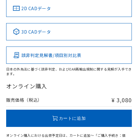
船舶規格）
船舶規格）
船舶規格）
船舶規格
中国 RoHS
注意事項・凡例
2D CADデータ
No
No
No
No
中国 RoHS表
※1 ※2
3D CADデータ
この製品の規格認証/適合状況ページへ
Pb
Hg
Cd
Cr(VI)
その他の認証はこちらのページからご検索ください
該非判定見解書/項目別対比表
O
O
O
O
日本の外為法に基づく該非判定、およびEAR再輸出規制に関する見解が入手でき
ます。
"対応済み"や非含有の記載がされた商品であっても、流通
在庫等で未対応品が混在する可能性があります。
オンライン購入
非含有品が必要な際は、弊社営業部門もしくは販売店へお
問い合わせください。
¥ 3,080
販売価格（税込）
この製品のRoHS/REACH対応状況ページへ
カートに追加
オンライン購入における出荷予定日は、カートに追加～「ご購入手続き：価