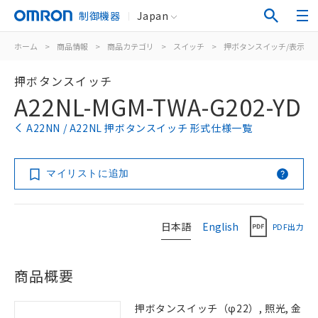
制御機器
Japan
ホーム
>
商品情報
>
商品カテゴリ
>
スイッチ
>
押ボタンスイッチ/表示灯
押ボタンスイッチ
A22NL-MGM-TWA-G202-YD
A22NN / A22NL 押ボタンスイッチ 形式仕様一覧
マイリストに追加
日本語
English
PDF出力
商品概要
押ボタンスイッチ（φ22）, 照光, 金