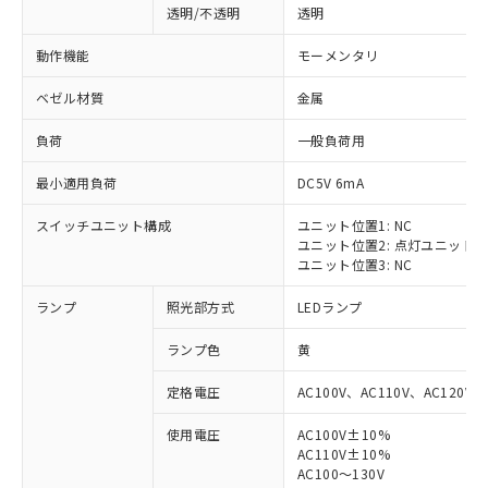
透明/不透明
透明
動作機能
モーメンタリ
ベゼル材質
金属
負荷
一般負荷用
最小適用負荷
DC5V 6mA
スイッチユニット構成
ユニット位置1: NC
ユニット位置2: 点灯ユニット
ユニット位置3: NC
ランプ
照光部方式
LEDランプ
ランプ色
黄
定格電圧
AC100V、AC110V、AC120V
使用電圧
AC100V±10%
※1 対応状況
AC110V±10%
AC100～130V