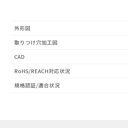
外形図
取りつけ穴加工図
CAD
ログイン/会員登録いただくと、CADデータをダウンロ
RoHS/REACH対応状況
規格認証/適合状況
EU RoHS
注意事項・凡例
UL認証
CSA認証
CEマーキング
ダウンロードデータをご利用いただく前に、以下を必ずお読
Yes
Yes
Yes
対応状況
対応予定月
※1
※2
ソフトウェアの使用条件
対応済み