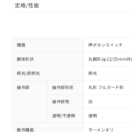
定格/性能
種類
押ボタンスイッチ
胴体形状
丸胴形(φ22/25mm共
照光/非照光
照光
操作部
操作部形状
丸形 フルガード形
操作部色
白
透明/不透明
透明
動作機能
モーメンタリ