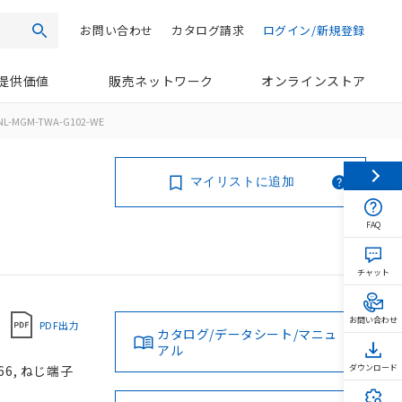
お問い合わせ
カタログ請求
ログイン/新規登録
検索
提供価値
販売ネットワーク
オンラインストア
NL-MGM-TWA-G102-WE
マイリストに追加
FAQ
チャット
お問い合わせ
PDF出力
カタログ/データシート/マニュ
アル
66, ねじ端子
ダウンロード