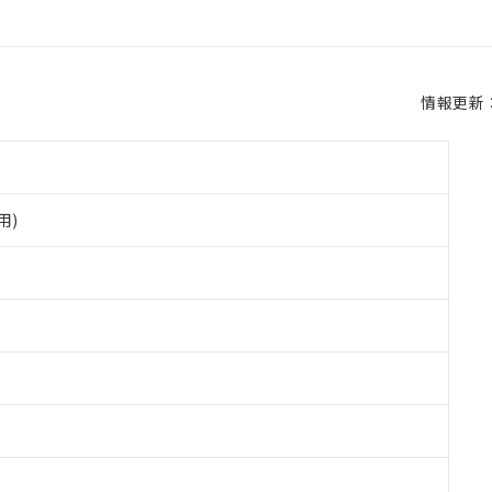
情報更新：2
用)