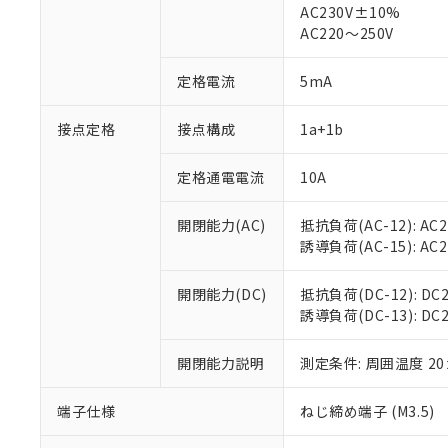
AC230V±10%
対応済み：EU
AC220～250V
対応予定：EU R
対応予定なし：EU
調査・確認中：EU
定格電流
5mA
ご利用条件
非該当品：ライセ
※1 中国RoHS
仕入先様の事情に
接点定格
接点構成
1a+1b
があります。
以下の条件をお読
「○」：最大均質
「×」：最大均質
定格通電電流
10A
本サービスは
当社は、これ
*EU RoHS指令（10物
「－」：未確認で
鉛(Pb) 1000ppm以下、
くものです。
う）を輸出ま
記
説明
六価クロム(Cr(Ⅵ)) 1
開閉能力(AC)
抵抗負荷(AC-12): AC24
当社制御機器
などの必要な
フタル酸ビス(2-エチルヘ
号
*中国RoHS10物質の基準値 
ル（DBP） 1000ppm
誘導負荷(AC-15): AC24V
在庫状況およ
当社は規制貨
Pb(鉛) :1000ppm、 Hg
但し、RoHS指令で産
のであり、閲
ます。
Cr(Ⅵ)(六価クロム) : 
フタル酸エステル類の４
○
一定数以
DBP(フタル酸ジブチル) :
い。
当社は貴社製
開閉能力(DC)
抵抗負荷(DC-12): DC24
DEHP(フタル酸ビス(2-エ
正式な納期状
置等に一切使
誘導負荷(DC-13): DC24
当社販売員に
※2 対応予定月
△
一定数に
当社は、貴社
オムロン制御
また当社は、
※2 環境保護使
開閉能力説明
測定条件: 周囲温度 2
在庫状況およ
部品在庫の切り替
たしません。
－
在庫なし
す。
「ｅ」：有害物質
機器販売
端子仕様
ねじ締め端子 (M3.5)
マイパーツ機
「10」：通常の
ている必要が
味します。