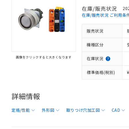
在庫/販売状況
20
在庫/販売状況 ご利用条
販売状況
機種区分
画像をクリックすると大きくなります
在庫状況
標準価格(税別)
詳細情報
定格/性能
外形図
取りつけ穴加工図
CAD