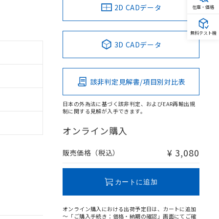
2D CADデータ
在庫・価格
無料テスト機
3D CADデータ
該非判定見解書/項目別対比表
日本の外為法に基づく該非判定、およびEAR再輸出規
制に関する見解が入手できます。
オンライン購入
¥ 3,080
販売価格（税込）
カートに追加
オンライン購入における出荷予定日は、カートに追加
～「ご購入手続き：価格・納期の確認」画面にてご確