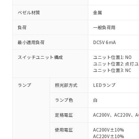
ベゼル材質
金属
負荷
一般負荷用
最小適用負荷
DC5V 6mA
スイッチユニット構成
ユニット位置1: NO
ユニット位置2: 点灯
ユニット位置3: NC
ランプ
照光部方式
LEDランプ
ランプ色
白
定格電圧
AC200V、AC220V、A
使用電圧
AC200V±10%
※1 対応状況
AC220V±10%