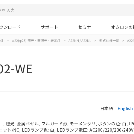
ウンロード
サポート
セミナ
オムロンの
示灯
>
φ22(φ25):照光・非照光・表示灯
>
A22NN / A22NL
>
形式仕様一覧
>
A22
02-WE
日本語
English
 照光, 金属ベゼル, フルガード形, モーメンタリ, ボタンの色: 白, IP
ット/NC, LEDランプ色: 白, LEDランプ電圧: AC200/220/230/240V