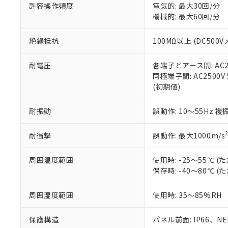
空
受注生産
お客様が当ウ
※3 非含有証明
許容操作頻度
電気的: 最大30回/分
「－」：未確認で
白
が、当社の製
機械的: 最大60回/分
さい。
下記の非含有証明
※当社の共同
絶縁抵抗
100MΩ以上 (DC5
いる法人を指
EU RoHS指令（
51物質の非含有証
耐電圧
各端子とアース間: AC250
※本証明書は発行
同極端子間: AC2500V
また、RoHS指
(初期値)
混在することから
既に当社にて対応
耐振動
誤動作: 10～55Hz 複
り割愛しておりま
耐衝撃
誤動作: 最大1000m/s
周囲温度範囲
使用時: -25～55℃
保存時: -40～80℃
周囲湿度範囲
使用時: 35～85%RH
保護構造
パネル前面: IP66、NEM