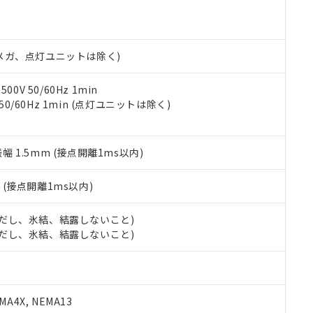
機種、また在庫状況の情報を公開していない機種
ェブサイト上で当社にご登録された部品リストについて、当社およ
書ダウンロード
す。当社販売部門へお問い合わせください。
品・サービスに関するお客様との取引・商談に必要な範囲で利用す
合意する
キャンセル
書をダウンロードすることができます。
利用者とは、
"個人情報の共同利用に関して"
の「1.共同利用者の
00Vメガ、点灯ユニットは除く)
します。
10物質）の非含有証明書
明書（当社基準）
0V 50/60Hz 1min
日時点で非含有を証明するもので、過去に遡って非含有を証明するも
 50/60Hz 1min (点灯ユニットは除く)
令のフタル酸エステル類４物質の対応では、対応完了までの期間は出
備考欄に対応日を記載しておりました。
品への在庫切替を完了していることから、特段のことがない限り、20
振幅 1.5mm (接点開離1ms以内)
す。
2
(接点開離1ms以内)
 (ただし、氷結、結露しないこと)
 (ただし、氷結、結露しないこと)
A4X, NEMA13