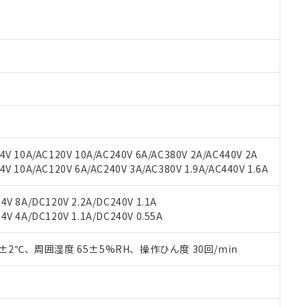
 RoHS指令（10物質）の非含有に対応した製品が提供可能な商品です
oHS指令（10物質）の非含有に対応した製品に切り替える予定のある
 RoHS指令（10物質）の非含有に非対応の商品で、対応品を出す予
 RoHS指令（10物質）の非含有の対応状況を調査中または確認中の
ンス料など無形物で、有害物質有無と関係のない商品です。
○×表
より、非含有部品としていたものが、含有品と判明した場合などやむ
みいただき、同意のうえご利用ください。
材料含有率が中国RoHSの基準値以下であることを示します。
材料含有率が中国RoHSの基準値を超えていることを示します。
、当社制御機器事業取扱商品の当社在庫状況および標準価格(税抜)
ら貴社製品のうち、外国為替および外国貿易法に定める商品（以下｢
質）：
す。当社販売部門へお問い合わせください。
 水銀(Hg) 1000ppm以下、 カドミウム(Cd) 100ppm以下、
たは国外への提供する場合は、日本国政府の輸出許可(または役務取
000ppm以下、ポリ臭化ビフェニル類(PBB) 1000ppm以下、ポリ臭化ジフェニルエーテル類(P
V 10A/AC120V 10A/AC240V 6A/AC380V 2A/AC440V 2A
事業取扱商品の中には、本サービスの対象外となる商品もあること
手続きをとります。
キシル) (DEHP)(別名：DOP) 1000ppm以下、フタル酸ブチルベンジル（BBP） 100
(GB/T26572)：
以下、フタル酸ジイソブチル (DIBP) 1000ppm以下
 10A/AC120V 6A/AC240V 3A/AC380V 1.9A/AC440V 1.6A
び標準価格照会結果は、記載している更新日時点での社内データに
物を破棄する場合は、完全に破砕するなど、違法に輸出されないよ
(水銀) : 1000ppm、 Cd(カドミウム) : 100ppm、
業用監視および制御機器に対する適用除外項目は除く。
覧された時点での実際の在庫および標準価格とは異なる場合がある
1000ppm、 PBBs(ポリ臭化ビフェニル類) : 1000ppm、 PBDEs(ポリ臭化ジフェニルエーテル類
物質については閾値を超える意図的な使用がないことを確認しています。
上の在庫あり
 1000ppm、 DIBP(フタル酸ジイソブチル) : 1000ppm、 BBP(フタル酸ブチルベンジル) :
品を、核兵器、ミサイル、化学兵器、生物兵器またはその他武器並
V 8A/DC120V 2.2A/DC240V 1.1A
チルヘキシル)) : 1000ppm
況および標準価格はお客様のお取引先、またはお客様担当のオムロ
用いたしません。
V 4A/DC120V 1.1A/DC240V 0.55A
ご相談ください。
は満たないが在庫あり
製品を第三者に販売する場合は、上記1、2および3の内容を当該第
機器販売店や当社販売拠点は「
販売ネットワーク
」をご確認くだ
販売先および販売に係わる関係者が違法に輸出するおそれがある場
用期限
0±2℃、周囲湿度 65±5%RH、操作ひん度 30回/min
び標準価格結果を当社の事前の承諾なく第三者に漏洩または開示し
え状況などにより、予定月が前後することがあります。
(最新の在庫状況については、お客様のお取引先、またはお客様担当
（10物質）のすべてが基準値以下であることを示します。
店・当社販売員にご確認ください)
能（部品リスト作成サービス）をご利用いただくには、I-Webメン
使用状況下において有害物質が外部に漏えいし、環境に深刻な影響を
あります。