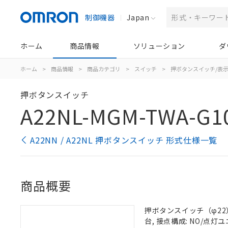
制御機器
Japan
ホーム
商品情報
ソリューション
ダ
ホーム
>
商品情報
>
商品カテゴリ
>
スイッチ
>
押ボタンスイッチ/表
押ボタンスイッチ
A22NL-MGM-TWA-G1
A22NN / A22NL 押ボタンスイッチ 形式仕様一覧
商品概要
押ボタンスイッチ（φ22）,
台, 接点構成: NO/点灯ユニ