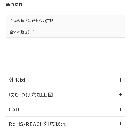
登録された部品リストについて、当社
動作特性
および当社の共同利用者が、当社の製
下記の非含有証明書をダウンロードするこ
品・サービスに関するお客様との取
とができます。
合意する
キャンセル
引・商談に必要な範囲で利用すること
全体の動きに必要な力(TTF)
をご了承ください。
EU RoHS指令（10物質）の非含有証明書
全体の動き(TT)
※当社の共同利用者とは、
"個人情報
51物質の非含有証明書（当社基準）
の共同利用に関して"
の「1.共同利
※本証明書は発行日時点で非含有を証明す
用者の範囲」に記載されている法人を
るもので、過去に遡って非含有を証明する
指します。
ものではありません。
また、RoHS指令のフタル酸エステル類４
物質の対応では、対応完了までの期間は出
荷製品に未対応品が混在することから備考
外形図
欄に対応日を記載しておりました。
既に当社にて対応品への在庫切替を完了
情報更新：2026/05/21
していることから、特段のことがない限
取りつけ穴加工図
り、2022年1月12日より割愛しておりま
す。
情報更新：2026/05/21
CAD
ログイン/会員登録いただくと、CADデータをダウンロー
RoHS/REACH対応状況
ドすることができます。