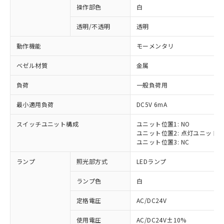
操作部色
白
透明/不透明
透明
動作機能
モーメンタリ
ベゼル材質
金属
負荷
一般負荷用
最小適用負荷
DC5V 6mA
スイッチユニット構成
ユニット位置1: NO
ユニット位置2: 点灯ユニット
ユニット位置3: NC
ランプ
照光部方式
LEDランプ
ランプ色
白
定格電圧
AC/DC24V
使用電圧
AC/DC24V±10%