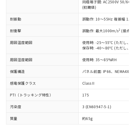
むを得ず変更することがあります。
為替および外国貿易法に定める商品
同極端子間: AC2500V 50/60
在庫状況および標準価格照会結果は、
い合わせください。
(初期値)
（以下｢規制貨物等」という）を輸出
記載している更新日時点での社内デー
*EU RoHS指令（10物質）：
または国外への提供する場合は、日本
記
タに基づき作成されるものであり、閲
説明
鉛(Pb) 1000ppm以下、 水銀(Hg) 1000ppm以下、 カド
耐振動
*中国RoHS10物質の基準値 (GB/T26572)：
誤動作: 10～55Hz 複振幅 1.
国政府の輸出許可(または役務取引許
号
覧された時点での実際の在庫および標
ミウム(Cd) 100ppm以下、
Pb(鉛) :1000ppm、 Hg(水銀) : 1000ppm、 Cd(カドミウ
可)を取得するなどの必要な手続きを
六価クロム(Cr(Ⅵ)) 1000ppm以下、ポリ臭化ビフェニル
ム) : 100ppm、
準価格とは異なる場合があることをご
2
耐衝撃
誤動作: 最大1000m/s
(接点開
類(PBB) 1000ppm以下、ポリ臭化ジフェニルエーテル類
Cr(Ⅵ)(六価クロム) : 1000ppm、 PBBs(ポリ臭化ビフェ
とります。
了承ください。
(PBDE) 1000ppm以下、フタル酸ビス(2-エチルヘキシ
○
一定数以上の在庫あり
ニル類) : 1000ppm、 PBDEs(ポリ臭化ジフェニルエーテ
当社は規制貨物を破棄する場合は、完
ル) (DEHP)(別名：DOP) 1000ppm以下、フタル酸ブチ
正式な納期状況および標準価格はお客
ル類) : 1000ppm、
周囲温度範囲
使用時: -25～55℃ (ただし
ルベンジル（BBP） 1000ppm以下、フタル酸ジブチル
全に破砕するなど、違法に輸出されな
DBP(フタル酸ジブチル) : 1000ppm、 DIBP(フタル酸ジ
様のお取引先、またはお客様担当のオ
保存時: -40～80℃ (ただし
（DBP） 1000ppm以下、フタル酸ジイソブチル
イソブチル) : 1000ppm、 BBP(フタル酸ブチルベンジ
△
一定数には満たないが在庫あり
いよう必要な手段を講じます。
ムロン制御機器販売店・当社販売員に
(DIBP) 1000ppm以下
ル) : 1000ppm、
当社は貴社製品を、核兵器、ミサイ
但し、RoHS指令で産業用監視および制御機器に対する
周囲湿度範囲
DEHP(フタル酸ビス(2-エチルヘキシル)) : 1000ppm
使用時: 35～85%RH
ご相談ください。
適用除外項目は除く。
ル、化学兵器、生物兵器またはその他
－
在庫なし(最新の在庫状況につ
オムロン制御機器販売店や当社販売拠
フタル酸エステル類の４物質については閾値を超える意
武器並びにこれらの製造装置等に一切
保護構造
パネル前面: IP66、NEMA4X, N
いては、お客様のお取引先、ま
図的な使用がないことを確認しています。
点は「
販売ネットワーク
」をご確認
※2 環境保護使用期限
使用いたしません。
たはお客様担当のオムロン制御
ください。
感電保護クラス
Class II
当社は、貴社製品を第三者に販売する
機器販売店・当社販売員にご確
在庫状況および標準価格結果を当社の
※2 対応予定月
「ｅ」：有害物質（10物質）のすべてが基
場合は、上記1、2および3の内容を当
認ください)
事前の承諾なく第三者に漏洩または開
PTI（トラッキング特性）
175
準値以下であることを示します。
該第三者に通知します。また当社は、
示しないようお願いします。
部品在庫の切り替え状況などにより、予定
「10」：通常の使用状況下において有害物
販売先および販売に係わる関係者が違
マイパーツ機能（部品リスト作成サー
空
受注生産機種、また在庫状況の
汚染度
3 (EN60947-5-1)
月が前後することがあります。
質が外部に漏えいし、環境に深刻な影響を
法に輸出するおそれがある場合は、取
ビス）をご利用いただくには、I-Web
白
情報を公開していない機種
及ぼさない年数を意味します。
り引きをいたしません。
メンバーズにご登録されている必要が
質量
約65g
「－」：未確認です。当社販売部門へお問
あります。
い合わせください。
お客様が当ウェブサイト上で当社にご
※3 非含有証明書ダウンロード