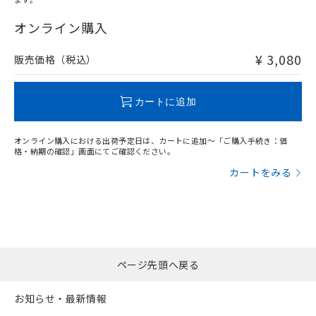
"対応済み"や非含有の記載がされた商品であっても、流通
在庫等で未対応品が混在する可能性があります。
オンライン購入
非含有品が必要な際は、弊社営業部門もしくは販売店へお
問い合わせください。
¥ 3,080
販売価格（税込）
この製品のRoHS/REACH対応状況ページへ
カートに追加
オンライン購入における出荷予定日は、カートに追加～「ご購入手続き：価
格・納期の確認」画面にてご確認ください。
カートをみる
ページ先頭へ戻る
お知らせ・最新情報