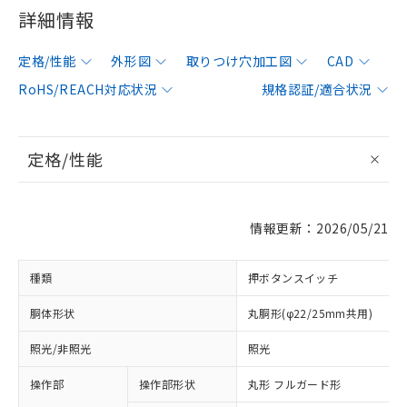
詳細情報
定格/性能
外形図
取りつけ穴加工図
CAD
RoHS/REACH対応状況
規格認証/適合状況
定格/性能
情報更新：2026/05/21
種類
押ボタンスイッチ
胴体形状
丸胴形(φ22/25mm共用)
照光/非照光
照光
操作部
操作部形状
丸形 フルガード形