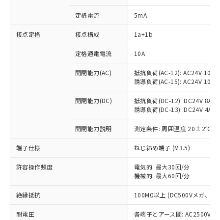
定格電流
5mA
※1 対応状況
接点定格
接点構成
1a+1b
定格通電電流
10A
対応済み：EU RoHS指令（10物質）の
非含有に対応した製品が提供可能な商品で
開閉能力(AC)
抵抗負荷(AC-12): AC24V 10A/A
す。
誘導負荷(AC-15): AC24V 10A/AC
対応予定：EU RoHS指令（10物質）の非含
ご利用条件
有に対応した製品に切り替える予定のある
開閉能力(DC)
抵抗負荷(DC-12): DC24V 8A/DC
商品です。
誘導負荷(DC-13): DC24V 4A/DC
対応予定なし：EU RoHS指令（10物質）の
以下の条件をお読みいただき、同意のうえ
非含有に非対応の商品で、対応品を出す予
開閉能力説明
測定条件: 周囲温度 20±2℃、
ご利用ください。
定はありません。
端子仕様
ねじ締め端子 (M3.5)
調査・確認中：EU RoHS指令（10物質）の
本サービスは、当社制御機器事業取扱
※1 中国RoHS○×表
非含有の対応状況を調査中または確認中の
商品の当社在庫状況および標準価格
許容操作頻度
電気的: 最大30回/分
商品です。
(税抜)を提供させていただくもので
機械的: 最大60回/分
「○」：最大均質材料含有率が中国RoHSの
非該当品：ライセンス料など無形物で、有
す。
基準値以下であることを示します。
害物質有無と関係のない商品です。
当社制御機器事業取扱商品の中には、
絶縁抵抗
100MΩ以上 (DC500Vメガ、
「×」：最大均質材料含有率が中国RoHSの
仕入先様の事情により、非含有部品として
本サービスの対象外となる商品もある
基準値を超えていることを示します。
いたものが、含有品と判明した場合などや
当社は、これら貴社製品のうち、外国
耐電圧
各端子とアース間: AC2500V 50/
ことをご了承ください。
「－」：未確認です。当社販売部門へお問