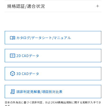
情報更新：2026/7/29
規格認証/適合状況
ログイン/会員登録
EU RoHS
注意事項・凡例
UL認証
CSA認証
CEマーキング
Yes
Yes
Yes
対応状況
対応予定月
※1
※2
ダウンロードデータをご利用いただく前に、以下を必ずお読
みください。
カタログ/データシート/マニュアル
対応済み
ソフトウェアの使用条件
LR型式承認
DNV型式承認
BV型式承認
KR型式承
（イギリス
（ノルウェー
（フランス
（韓国
船舶規格）
船舶規格）
船舶規格）
船舶規格
中国 RoHS
注意事項・凡例
2D CADデータ
No
No
No
No
中国 RoHS表
※1 ※2
3D CADデータ
この製品の規格認証/適合状況ページへ
Pb
Hg
Cd
Cr(VI)
その他の認証はこちらのページからご検索ください
該非判定見解書/項目別対比表
X
O
O
O
日本の外為法に基づく該非判定、およびEAR再輸出規制に関する見解が入手でき
ます。