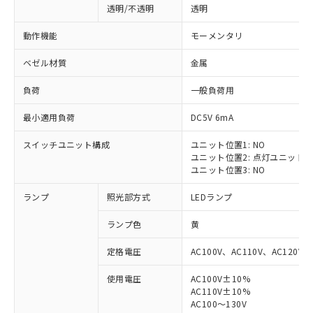
透明/不透明
透明
動作機能
モーメンタリ
ベゼル材質
金属
負荷
一般負荷用
最小適用負荷
DC5V 6mA
スイッチユニット構成
ユニット位置1: NO
ユニット位置2: 点灯ユニット
ユニット位置3: NO
ランプ
照光部方式
LEDランプ
ランプ色
黄
定格電圧
AC100V、AC110V、AC120V
使用電圧
AC100V±10%
※1 対応状況
AC110V±10%
AC100～130V