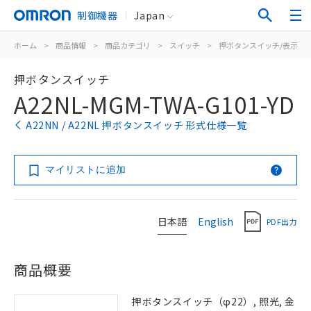
制御機器
Japan
ホーム
>
商品情報
>
商品カテゴリ
>
スイッチ
>
押ボタンスイッチ/表示灯
押ボタンスイッチ
A22NL-MGM-TWA-G101-YD
A22NN / A22NL 押ボタンスイッチ 形式仕様一覧
マイリストに追加
日本語
English
PDF出力
商品概要
押ボタンスイッチ（φ22）, 照光, 金