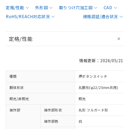
定格/性能
外形図
取りつけ穴加工図
CAD
RoHS/REACH対応状況
規格認証/適合状況
定格/性能
情報更新：2026/05/21
種類
押ボタンスイッチ
胴体形状
丸胴形(φ22/25mm共用)
照光/非照光
照光
操作部
操作部形状
丸形 フルガード形
操作部色
白