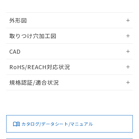
※当社の共同利用者とは、
"個人情報
51物質の非含有証明書（当社基準）
の共同利用に関して"
の「1.共同利
※本証明書は発行日時点で非含有を証明す
用者の範囲」に記載されている法人を
るもので、過去に遡って非含有を証明する
外形図
指します。
ものではありません。
情報更新：2026/05/21
また、RoHS指令のフタル酸エステル類４
取りつけ穴加工図
物質の対応では、対応完了までの期間は出
荷製品に未対応品が混在することから備考
情報更新：2026/05/21
CAD
欄に対応日を記載しておりました。
既に当社にて対応品への在庫切替を完了
ログイン/会員登録いただくと、CADデータをダウンロー
していることから、特段のことがない限
RoHS/REACH対応状況
ドすることができます。
り、2022年1月12日より割愛しておりま
す。
情報更新：2026/7/29
規格認証/適合状況
ログイン/会員登録
EU RoHS
注意事項・凡例
UL認証
CSA認証
CEマーキング
Yes
Yes
Yes
対応状況
対応予定月
※1
※2
ダウンロードデータをご利用いただく前に、以下を必ずお読
みください。
カタログ/データシート/マニュアル
対応済み
ソフトウェアの使用条件
LR型式承認
DNV型式承認
BV型式承認
KR型式承
（イギリス
（ノルウェー
（フランス
（韓国