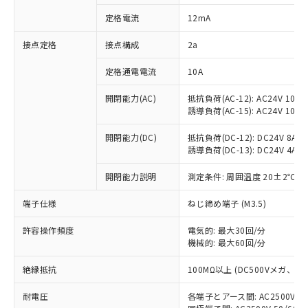
対応済み：EU RoHS指令（10物質）の
定格電流
12mA
非含有に対応した製品が提供可能な商品で
す。
接点定格
接点構成
2a
対応予定：EU RoHS指令（10物質）の非含
ご利用条件
有に対応した製品に切り替える予定のある
定格通電電流
10A
商品です。
対応予定なし：EU RoHS指令（10物質）の
開閉能力(AC)
抵抗負荷(AC-12): AC24V 10A/A
以下の条件をお読みいただき、同意のうえ
非含有に非対応の商品で、対応品を出す予
誘導負荷(AC-15): AC24V 10A/AC
ご利用ください。
定はありません。
調査・確認中：EU RoHS指令（10物質）の
開閉能力(DC)
抵抗負荷(DC-12): DC24V 8A/DC
本サービスは、当社制御機器事業取扱
※1 中国RoHS○×表
誘導負荷(DC-13): DC24V 4A/DC
非含有の対応状況を調査中または確認中の
商品の当社在庫状況および標準価格
商品です。
(税抜)を提供させていただくもので
開閉能力説明
測定条件: 周囲温度 20±2℃、
「○」：最大均質材料含有率が中国RoHSの
非該当品：ライセンス料など無形物で、有
す。
基準値以下であることを示します。
害物質有無と関係のない商品です。
当社制御機器事業取扱商品の中には、
端子仕様
ねじ締め端子 (M3.5)
「×」：最大均質材料含有率が中国RoHSの
仕入先様の事情により、非含有部品として
本サービスの対象外となる商品もある
基準値を超えていることを示します。
いたものが、含有品と判明した場合などや
当社は、これら貴社製品のうち、外国
ことをご了承ください。
許容操作頻度
電気的: 最大30回/分
「－」：未確認です。当社販売部門へお問
むを得ず変更することがあります。
為替および外国貿易法に定める商品
機械的: 最大60回/分
在庫状況および標準価格照会結果は、
い合わせください。
（以下｢規制貨物等」という）を輸出
記載している更新日時点での社内デー
*EU RoHS指令（10物質）：
または国外への提供する場合は、日本
絶縁抵抗
100MΩ以上 (DC500Vメガ、
記
タに基づき作成されるものであり、閲
説明
鉛(Pb) 1000ppm以下、 水銀(Hg) 1000ppm以下、 カド
*中国RoHS10物質の基準値 (GB/T26572)：
国政府の輸出許可(または役務取引許
号
覧された時点での実際の在庫および標
ミウム(Cd) 100ppm以下、
Pb(鉛) :1000ppm、 Hg(水銀) : 1000ppm、 Cd(カドミウ
耐電圧
各端子とアース間: AC2500V 50/
可)を取得するなどの必要な手続きを
六価クロム(Cr(Ⅵ)) 1000ppm以下、ポリ臭化ビフェニル
ム) : 100ppm、
準価格とは異なる場合があることをご