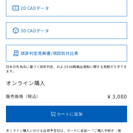
船舶規格）
船舶規格）
船舶規格）
船舶規格
中国 RoHS
注意事項・凡例
2D CADデータ
No
No
No
No
中国 RoHS表
※1 ※2
3D CADデータ
この製品の規格認証/適合状況ページへ
Pb
Hg
Cd
Cr(VI)
その他の認証はこちらのページからご検索ください
該非判定見解書/項目別対比表
O
O
O
O
日本の外為法に基づく該非判定、およびEAR再輸出規制に関する見解が入手でき
ます。
"対応済み"や非含有の記載がされた商品であっても、流通
在庫等で未対応品が混在する可能性があります。
オンライン購入
非含有品が必要な際は、弊社営業部門もしくは販売店へお
問い合わせください。
¥ 3,080
販売価格（税込）
この製品のRoHS/REACH対応状況ページへ
カートに追加
オンライン購入における出荷予定日は、カートに追加～「ご購入手続き：価