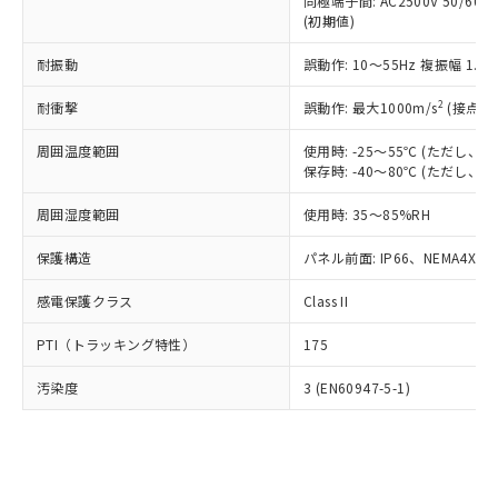
類(PBB) 1000ppm以下、ポリ臭化ジフェニルエーテル類
同極端子間: AC2500V 50/60
Cr(Ⅵ)(六価クロム) : 1000ppm、 PBBs(ポリ臭化ビフェ
とります。
了承ください。
(PBDE) 1000ppm以下、フタル酸ビス(2-エチルヘキシ
○
一定数以上の在庫あり
ニル類) : 1000ppm、 PBDEs(ポリ臭化ジフェニルエーテ
(初期値)
当社は規制貨物を破棄する場合は、完
ル) (DEHP)(別名：DOP) 1000ppm以下、フタル酸ブチ
正式な納期状況および標準価格はお客
ル類) : 1000ppm、
ルベンジル（BBP） 1000ppm以下、フタル酸ジブチル
全に破砕するなど、違法に輸出されな
DBP(フタル酸ジブチル) : 1000ppm、 DIBP(フタル酸ジ
様のお取引先、またはお客様担当のオ
耐振動
誤動作: 10～55Hz 複振幅 1.
（DBP） 1000ppm以下、フタル酸ジイソブチル
イソブチル) : 1000ppm、 BBP(フタル酸ブチルベンジ
△
一定数には満たないが在庫あり
いよう必要な手段を講じます。
ムロン制御機器販売店・当社販売員に
(DIBP) 1000ppm以下
ル) : 1000ppm、
当社は貴社製品を、核兵器、ミサイ
但し、RoHS指令で産業用監視および制御機器に対する
DEHP(フタル酸ビス(2-エチルヘキシル)) : 1000ppm
ご相談ください。
2
耐衝撃
誤動作: 最大1000m/s
(接点開
適用除外項目は除く。
ル、化学兵器、生物兵器またはその他
－
在庫なし(最新の在庫状況につ
オムロン制御機器販売店や当社販売拠
フタル酸エステル類の４物質については閾値を超える意
武器並びにこれらの製造装置等に一切
いては、お客様のお取引先、ま
周囲温度範囲
図的な使用がないことを確認しています。
使用時: -25～55℃ (ただし
点は「
販売ネットワーク
」をご確認
※2 環境保護使用期限
使用いたしません。
保存時: -40～80℃ (ただし
たはお客様担当のオムロン制御
ください。
当社は、貴社製品を第三者に販売する
機器販売店・当社販売員にご確
在庫状況および標準価格結果を当社の
※2 対応予定月
「ｅ」：有害物質（10物質）のすべてが基
周囲湿度範囲
使用時: 35～85%RH
場合は、上記1、2および3の内容を当
認ください)
事前の承諾なく第三者に漏洩または開
準値以下であることを示します。
該第三者に通知します。また当社は、
示しないようお願いします。
保護構造
パネル前面: IP66、NEMA4X, N
部品在庫の切り替え状況などにより、予定
「10」：通常の使用状況下において有害物
販売先および販売に係わる関係者が違
マイパーツ機能（部品リスト作成サー
空
受注生産機種、また在庫状況の
月が前後することがあります。
質が外部に漏えいし、環境に深刻な影響を
法に輸出するおそれがある場合は、取
ビス）をご利用いただくには、I-Web
白
情報を公開していない機種
感電保護クラス
Class II
及ぼさない年数を意味します。
り引きをいたしません。
メンバーズにご登録されている必要が
「－」：未確認です。当社販売部門へお問
あります。
PTI（トラッキング特性）
175
い合わせください。
お客様が当ウェブサイト上で当社にご
※3 非含有証明書ダウンロード
登録された部品リストについて、当社
汚染度
3 (EN60947-5-1)
および当社の共同利用者が、当社の製
下記の非含有証明書をダウンロードするこ
品・サービスに関するお客様との取
とができます。
合意する
キャンセル
引・商談に必要な範囲で利用すること
をご了承ください。
EU RoHS指令（10物質）の非含有証明書