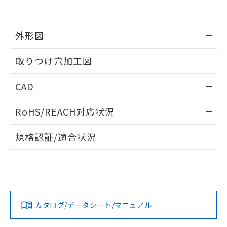
EU RoHS指令（10物質）の非含有証明書
※当社の共同利用者とは、
"個人情報
51物質の非含有証明書（当社基準）
の共同利用に関して"
の「1.共同利
※本証明書は発行日時点で非含有を証明す
用者の範囲」に記載されている法人を
るもので、過去に遡って非含有を証明する
外形図
指します。
ものではありません。
また、RoHS指令のフタル酸エステル類４
情報更新：2026/05/21
取りつけ穴加工図
物質の対応では、対応完了までの期間は出
荷製品に未対応品が混在することから備考
情報更新：2026/05/21
CAD
欄に対応日を記載しておりました。
既に当社にて対応品への在庫切替を完了
ログイン/会員登録いただくと、CADデータをダウンロー
していることから、特段のことがない限
RoHS/REACH対応状況
ドすることができます。
り、2022年1月12日より割愛しておりま
す。
情報更新：2026/7/29
規格認証/適合状況
ログイン/会員登録
EU RoHS
注意事項・凡例
UL認証
CSA認証
CEマーキング
Yes
Yes
Yes
対応状況
対応予定月
※1
※2
ダウンロードデータをご利用いただく前に、以下を必ずお読
みください。
カタログ/データシート/マニュアル
対応済み
ソフトウェアの使用条件
LR型式承認
DNV型式承認
BV型式承認
KR型式承