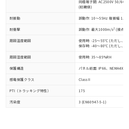
類(PBB) 1000ppm以下、ポリ臭化ジフェニルエーテル類
同極端子間: AC2500V 50/60
Cr(Ⅵ)(六価クロム) : 1000ppm、 PBBs(ポリ臭化ビフェ
とります。
了承ください。
(PBDE) 1000ppm以下、フタル酸ビス(2-エチルヘキシ
○
一定数以上の在庫あり
ニル類) : 1000ppm、 PBDEs(ポリ臭化ジフェニルエーテ
(初期値)
当社は規制貨物を破棄する場合は、完
ル) (DEHP)(別名：DOP) 1000ppm以下、フタル酸ブチ
正式な納期状況および標準価格はお客
ル類) : 1000ppm、
ルベンジル（BBP） 1000ppm以下、フタル酸ジブチル
全に破砕するなど、違法に輸出されな
DBP(フタル酸ジブチル) : 1000ppm、 DIBP(フタル酸ジ
様のお取引先、またはお客様担当のオ
耐振動
誤動作: 10～55Hz 複振幅 1.
（DBP） 1000ppm以下、フタル酸ジイソブチル
イソブチル) : 1000ppm、 BBP(フタル酸ブチルベンジ
△
一定数には満たないが在庫あり
いよう必要な手段を講じます。
ムロン制御機器販売店・当社販売員に
(DIBP) 1000ppm以下
ル) : 1000ppm、
当社は貴社製品を、核兵器、ミサイ
但し、RoHS指令で産業用監視および制御機器に対する
DEHP(フタル酸ビス(2-エチルヘキシル)) : 1000ppm
ご相談ください。
2
耐衝撃
誤動作: 最大1000m/s
(接点開
適用除外項目は除く。
ル、化学兵器、生物兵器またはその他
－
在庫なし(最新の在庫状況につ
オムロン制御機器販売店や当社販売拠
フタル酸エステル類の４物質については閾値を超える意
武器並びにこれらの製造装置等に一切
いては、お客様のお取引先、ま
図的な使用がないことを確認しています。
点は「
販売ネットワーク
」をご確認
周囲温度範囲
使用時: -25～55℃ (ただし
※2 環境保護使用期限
使用いたしません。
たはお客様担当のオムロン制御
保存時: -40～80℃ (ただし
ください。
当社は、貴社製品を第三者に販売する
機器販売店・当社販売員にご確
在庫状況および標準価格結果を当社の
※2 対応予定月
「ｅ」：有害物質（10物質）のすべてが基
場合は、上記1、2および3の内容を当
周囲湿度範囲
使用時: 35～85%RH
認ください)
事前の承諾なく第三者に漏洩または開
準値以下であることを示します。
該第三者に通知します。また当社は、
示しないようお願いします。
部品在庫の切り替え状況などにより、予定
「10」：通常の使用状況下において有害物
保護構造
パネル前面: IP66、NEMA4X, N
販売先および販売に係わる関係者が違
マイパーツ機能（部品リスト作成サー
空
受注生産機種、また在庫状況の
月が前後することがあります。
質が外部に漏えいし、環境に深刻な影響を
法に輸出するおそれがある場合は、取
ビス）をご利用いただくには、I-Web
白
情報を公開していない機種
感電保護クラス
Class II
及ぼさない年数を意味します。
り引きをいたしません。
メンバーズにご登録されている必要が
「－」：未確認です。当社販売部門へお問
あります。
PTI（トラッキング特性）
175
い合わせください。
お客様が当ウェブサイト上で当社にご
※3 非含有証明書ダウンロード
登録された部品リストについて、当社
汚染度
3 (EN60947-5-1)
および当社の共同利用者が、当社の製
下記の非含有証明書をダウンロードするこ
品・サービスに関するお客様との取
とができます。
合意する
キャンセル
引・商談に必要な範囲で利用すること
をご了承ください。