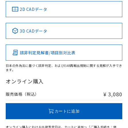
（イギリス
（ノルウェー
（フランス
（韓国
船舶規格）
船舶規格）
船舶規格）
船舶規格
中国 RoHS
注意事項・凡例
2D CADデータ
No
No
No
No
中国 RoHS表
※1 ※2
3D CADデータ
この製品の規格認証/適合状況ページへ
Pb
Hg
Cd
Cr(VI)
その他の認証はこちらのページからご検索ください
該非判定見解書/項目別対比表
X
O
O
O
日本の外為法に基づく該非判定、およびEAR再輸出規制に関する見解が入手でき
ます。
"対応済み"や非含有の記載がされた商品であっても、流通
在庫等で未対応品が混在する可能性があります。
オンライン購入
非含有品が必要な際は、弊社営業部門もしくは販売店へお
問い合わせください。
¥ 3,080
販売価格（税込）
この製品のRoHS/REACH対応状況ページへ
カートに追加
オンライン購入における出荷予定日は、カートに追加～「ご購入手続き：価