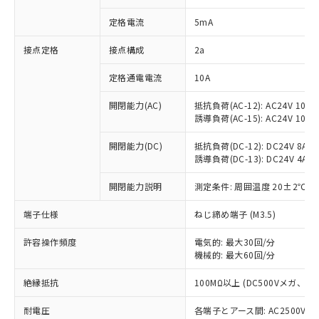
対応済み：EU RoHS指令（10物質）の
定格電流
5mA
非含有に対応した製品が提供可能な商品で
す。
接点定格
接点構成
2a
対応予定：EU RoHS指令（10物質）の非含
ご利用条件
有に対応した製品に切り替える予定のある
定格通電電流
10A
商品です。
対応予定なし：EU RoHS指令（10物質）の
開閉能力(AC)
抵抗負荷(AC-12): AC24V 10A/A
以下の条件をお読みいただき、同意のうえ
非含有に非対応の商品で、対応品を出す予
誘導負荷(AC-15): AC24V 10A/AC
ご利用ください。
定はありません。
調査・確認中：EU RoHS指令（10物質）の
開閉能力(DC)
抵抗負荷(DC-12): DC24V 8A/DC
本サービスは、当社制御機器事業取扱
※1 中国RoHS○×表
非含有の対応状況を調査中または確認中の
誘導負荷(DC-13): DC24V 4A/DC
商品の当社在庫状況および標準価格
商品です。
(税抜)を提供させていただくもので
「○」：最大均質材料含有率が中国RoHSの
開閉能力説明
測定条件: 周囲温度 20±2℃、
非該当品：ライセンス料など無形物で、有
す。
基準値以下であることを示します。
害物質有無と関係のない商品です。
当社制御機器事業取扱商品の中には、
端子仕様
ねじ締め端子 (M3.5)
「×」：最大均質材料含有率が中国RoHSの
仕入先様の事情により、非含有部品として
本サービスの対象外となる商品もある
基準値を超えていることを示します。
いたものが、含有品と判明した場合などや
当社は、これら貴社製品のうち、外国
ことをご了承ください。
許容操作頻度
電気的: 最大30回/分
「－」：未確認です。当社販売部門へお問
むを得ず変更することがあります。
為替および外国貿易法に定める商品
在庫状況および標準価格照会結果は、
機械的: 最大60回/分
い合わせください。
（以下｢規制貨物等」という）を輸出
記載している更新日時点での社内デー
*EU RoHS指令（10物質）：
または国外への提供する場合は、日本
絶縁抵抗
100MΩ以上 (DC500Vメガ、
記
タに基づき作成されるものであり、閲
説明
鉛(Pb) 1000ppm以下、 水銀(Hg) 1000ppm以下、 カド
*中国RoHS10物質の基準値 (GB/T26572)：
国政府の輸出許可(または役務取引許
号
覧された時点での実際の在庫および標
ミウム(Cd) 100ppm以下、
Pb(鉛) :1000ppm、 Hg(水銀) : 1000ppm、 Cd(カドミウ
可)を取得するなどの必要な手続きを
耐電圧
各端子とアース間: AC2500V 50/
六価クロム(Cr(Ⅵ)) 1000ppm以下、ポリ臭化ビフェニル
ム) : 100ppm、
準価格とは異なる場合があることをご