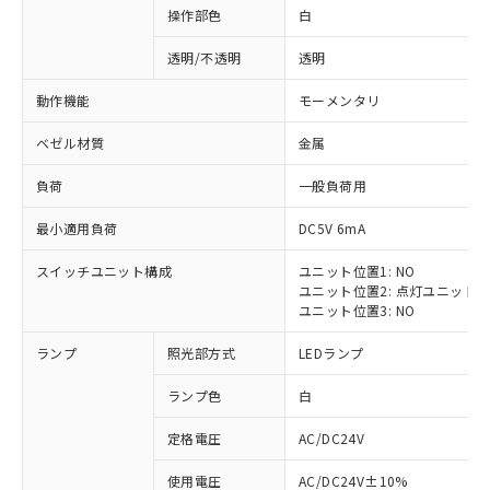
操作部色
白
透明/不透明
透明
動作機能
モーメンタリ
ベゼル材質
金属
負荷
一般負荷用
最小適用負荷
DC5V 6mA
スイッチユニット構成
ユニット位置1: NO
ユニット位置2: 点灯ユニット
ユニット位置3: NO
ランプ
照光部方式
LEDランプ
ランプ色
白
定格電圧
AC/DC24V
※1 対応状況
使用電圧
AC/DC24V±10%