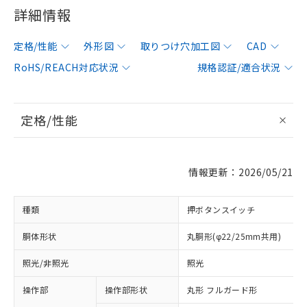
詳細情報
定格/性能
外形図
取りつけ穴加工図
CAD
RoHS/REACH対応状況
規格認証/適合状況
定格/性能
情報更新：2026/05/21
種類
押ボタンスイッチ
胴体形状
丸胴形(φ22/25mm共用)
照光/非照光
照光
操作部
操作部形状
丸形 フルガード形