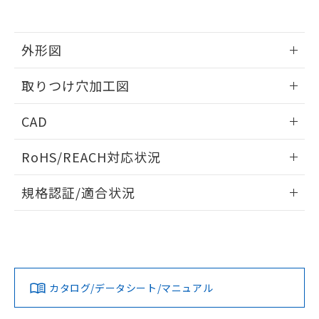
EU RoHS指令（10物質）の非含有証明書
※当社の共同利用者とは、
"個人情報
51物質の非含有証明書（当社基準）
の共同利用に関して"
の「1.共同利
※本証明書は発行日時点で非含有を証明す
用者の範囲」に記載されている法人を
るもので、過去に遡って非含有を証明する
外形図
指します。
ものではありません。
また、RoHS指令のフタル酸エステル類４
情報更新：2026/05/21
取りつけ穴加工図
物質の対応では、対応完了までの期間は出
荷製品に未対応品が混在することから備考
情報更新：2026/05/21
CAD
欄に対応日を記載しておりました。
既に当社にて対応品への在庫切替を完了
ログイン/会員登録いただくと、CADデータをダウンロー
していることから、特段のことがない限
RoHS/REACH対応状況
ドすることができます。
り、2022年1月12日より割愛しておりま
す。
情報更新：2026/7/29
規格認証/適合状況
ログイン/会員登録
EU RoHS
注意事項・凡例
UL認証
CSA認証
CEマーキング
Yes
Yes
Yes
対応状況
対応予定月
※1
※2
ダウンロードデータをご利用いただく前に、以下を必ずお読
みください。
カタログ/データシート/マニュアル
対応済み
ソフトウェアの使用条件
LR型式承認
DNV型式承認
BV型式承認
KR型式承