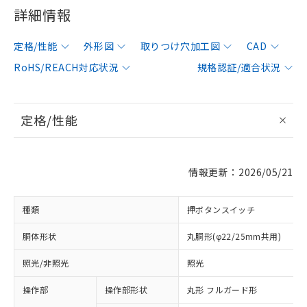
詳細情報
定格/性能
外形図
取りつけ穴加工図
CAD
RoHS/REACH対応状況
規格認証/適合状況
定格/性能
情報更新：2026/05/21
種類
押ボタンスイッチ
胴体形状
丸胴形(φ22/25mm共用)
照光/非照光
照光
操作部
操作部形状
丸形 フルガード形