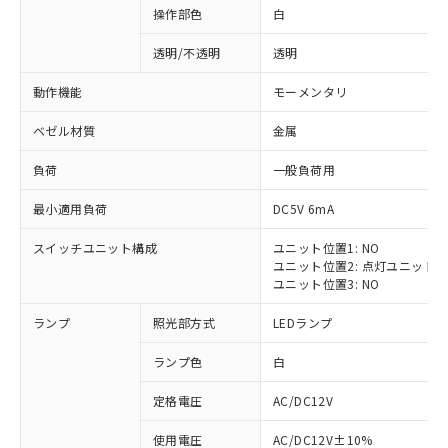
操作部色
白
透明/不透明
透明
動作機能
モーメンタリ
ベゼル材質
金属
負荷
一般負荷用
最小適用負荷
DC5V 6mA
スイッチユニット構成
ユニット位置1: NO
ユニット位置2: 点灯ユニット
ユニット位置3: NO
ランプ
照光部方式
LEDランプ
ランプ色
白
定格電圧
AC/DC12V
※1 対応状況
使用電圧
AC/DC12V±10%