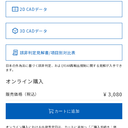
（イギリス
（ノルウェー
（フランス
（韓国
船舶規格）
船舶規格）
船舶規格）
船舶規格
中国 RoHS
注意事項・凡例
2D CADデータ
No
No
No
No
中国 RoHS表
※1 ※2
3D CADデータ
この製品の規格認証/適合状況ページへ
Pb
Hg
Cd
Cr(VI)
その他の認証はこちらのページからご検索ください
該非判定見解書/項目別対比表
X
O
O
O
日本の外為法に基づく該非判定、およびEAR再輸出規制に関する見解が入手でき
ます。
"対応済み"や非含有の記載がされた商品であっても、流通
在庫等で未対応品が混在する可能性があります。
オンライン購入
非含有品が必要な際は、弊社営業部門もしくは販売店へお
問い合わせください。
¥ 3,080
販売価格（税込）
この製品のRoHS/REACH対応状況ページへ
カートに追加
オンライン購入における出荷予定日は、カートに追加～「ご購入手続き：価