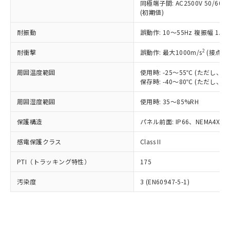
類(PBB) 1000ppm以下、ポリ臭化ジフェニルエーテル類
同極端子間: AC2500V 50/60
Cr(Ⅵ)(六価クロム) : 1000ppm、 PBBs(ポリ臭化ビフェ
とります。
了承ください。
(PBDE) 1000ppm以下、フタル酸ビス(2-エチルヘキシ
○
一定数以上の在庫あり
ニル類) : 1000ppm、 PBDEs(ポリ臭化ジフェニルエーテ
(初期値)
当社は規制貨物を破棄する場合は、完
ル) (DEHP)(別名：DOP) 1000ppm以下、フタル酸ブチ
正式な納期状況および標準価格はお客
ル類) : 1000ppm、
ルベンジル（BBP） 1000ppm以下、フタル酸ジブチル
全に破砕するなど、違法に輸出されな
DBP(フタル酸ジブチル) : 1000ppm、 DIBP(フタル酸ジ
様のお取引先、またはお客様担当のオ
耐振動
誤動作: 10～55Hz 複振幅 1.
（DBP） 1000ppm以下、フタル酸ジイソブチル
イソブチル) : 1000ppm、 BBP(フタル酸ブチルベンジ
△
一定数には満たないが在庫あり
いよう必要な手段を講じます。
ムロン制御機器販売店・当社販売員に
(DIBP) 1000ppm以下
ル) : 1000ppm、
当社は貴社製品を、核兵器、ミサイ
但し、RoHS指令で産業用監視および制御機器に対する
DEHP(フタル酸ビス(2-エチルヘキシル)) : 1000ppm
ご相談ください。
2
耐衝撃
誤動作: 最大1000m/s
(接点開
適用除外項目は除く。
ル、化学兵器、生物兵器またはその他
－
在庫なし(最新の在庫状況につ
オムロン制御機器販売店や当社販売拠
フタル酸エステル類の４物質については閾値を超える意
武器並びにこれらの製造装置等に一切
いては、お客様のお取引先、ま
図的な使用がないことを確認しています。
点は「
販売ネットワーク
」をご確認
周囲温度範囲
使用時: -25～55℃ (ただし
※2 環境保護使用期限
使用いたしません。
たはお客様担当のオムロン制御
保存時: -40～80℃ (ただし
ください。
当社は、貴社製品を第三者に販売する
機器販売店・当社販売員にご確
在庫状況および標準価格結果を当社の
※2 対応予定月
「ｅ」：有害物質（10物質）のすべてが基
場合は、上記1、2および3の内容を当
周囲湿度範囲
使用時: 35～85%RH
認ください)
事前の承諾なく第三者に漏洩または開
準値以下であることを示します。
該第三者に通知します。また当社は、
示しないようお願いします。
部品在庫の切り替え状況などにより、予定
「10」：通常の使用状況下において有害物
保護構造
パネル前面: IP66、NEMA4X, N
販売先および販売に係わる関係者が違
マイパーツ機能（部品リスト作成サー
空
受注生産機種、また在庫状況の
月が前後することがあります。
質が外部に漏えいし、環境に深刻な影響を
法に輸出するおそれがある場合は、取
ビス）をご利用いただくには、I-Web
白
情報を公開していない機種
感電保護クラス
Class II
及ぼさない年数を意味します。
り引きをいたしません。
メンバーズにご登録されている必要が
「－」：未確認です。当社販売部門へお問
あります。
PTI（トラッキング特性）
175
い合わせください。
お客様が当ウェブサイト上で当社にご
※3 非含有証明書ダウンロード
登録された部品リストについて、当社
汚染度
3 (EN60947-5-1)
および当社の共同利用者が、当社の製
下記の非含有証明書をダウンロードするこ
品・サービスに関するお客様との取
とができます。
合意する
キャンセル
引・商談に必要な範囲で利用すること
をご了承ください。