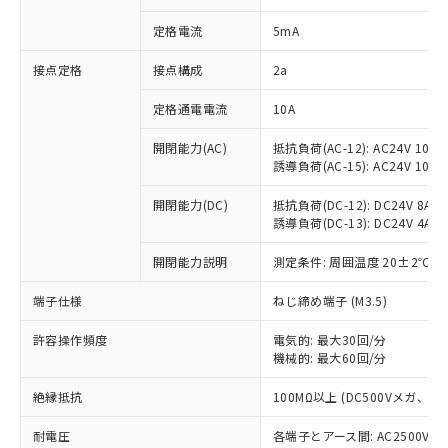
対応済み：EU RoHS指令（10物質）の
定格電流
5mA
非含有に対応した製品が提供可能な商品で
す。
接点定格
接点構成
2a
対応予定：EU RoHS指令（10物質）の非含
ご利用条件
有に対応した製品に切り替える予定のある
定格通電電流
10A
商品です。
対応予定なし：EU RoHS指令（10物質）の
開閉能力(AC)
抵抗負荷(AC-12): AC24V 10A/A
以下の条件をお読みいただき、同意のうえ
非含有に非対応の商品で、対応品を出す予
誘導負荷(AC-15): AC24V 10A/AC
ご利用ください。
定はありません。
調査・確認中：EU RoHS指令（10物質）の
開閉能力(DC)
抵抗負荷(DC-12): DC24V 8A/DC
本サービスは、当社制御機器事業取扱
※1 中国RoHS○×表
非含有の対応状況を調査中または確認中の
誘導負荷(DC-13): DC24V 4A/DC
商品の当社在庫状況および標準価格
商品です。
(税抜)を提供させていただくもので
「○」：最大均質材料含有率が中国RoHSの
開閉能力説明
測定条件: 周囲温度 20±2℃、
非該当品：ライセンス料など無形物で、有
す。
基準値以下であることを示します。
害物質有無と関係のない商品です。
当社制御機器事業取扱商品の中には、
端子仕様
ねじ締め端子 (M3.5)
「×」：最大均質材料含有率が中国RoHSの
仕入先様の事情により、非含有部品として
本サービスの対象外となる商品もある
基準値を超えていることを示します。
いたものが、含有品と判明した場合などや
当社は、これら貴社製品のうち、外国
ことをご了承ください。
許容操作頻度
電気的: 最大30回/分
「－」：未確認です。当社販売部門へお問
むを得ず変更することがあります。
為替および外国貿易法に定める商品
在庫状況および標準価格照会結果は、
機械的: 最大60回/分
い合わせください。
（以下｢規制貨物等」という）を輸出
記載している更新日時点での社内デー
*EU RoHS指令（10物質）：
または国外への提供する場合は、日本
絶縁抵抗
100MΩ以上 (DC500Vメガ、
記
タに基づき作成されるものであり、閲
説明
鉛(Pb) 1000ppm以下、 水銀(Hg) 1000ppm以下、 カド
*中国RoHS10物質の基準値 (GB/T26572)：
国政府の輸出許可(または役務取引許
号
覧された時点での実際の在庫および標
ミウム(Cd) 100ppm以下、
Pb(鉛) :1000ppm、 Hg(水銀) : 1000ppm、 Cd(カドミウ
可)を取得するなどの必要な手続きを
耐電圧
各端子とアース間: AC2500V 50/
六価クロム(Cr(Ⅵ)) 1000ppm以下、ポリ臭化ビフェニル
ム) : 100ppm、
準価格とは異なる場合があることをご