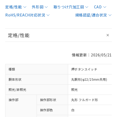
定格/性能
外形図
取りつけ穴加工図
CAD
RoHS/REACH対応状況
規格認証/適合状況
定格/性能
情報更新：2026/05/21
種類
押ボタンスイッチ
胴体形状
丸胴形(φ22/25mm共用)
照光/非照光
照光
操作部
操作部形状
丸形 フルガード形
操作部色
白