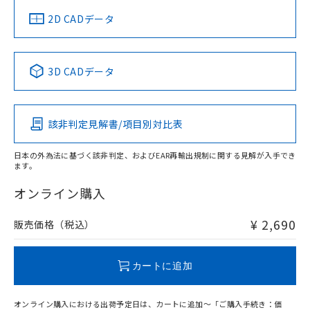
船舶規格）
船舶規格）
船舶規格）
船舶規格
中国 RoHS
注意事項・凡例
2D CADデータ
No
No
No
No
中国 RoHS表
※1 ※2
3D CADデータ
この製品の規格認証/適合状況ページへ
Pb
Hg
Cd
Cr(VI)
その他の認証はこちらのページからご検索ください
該非判定見解書/項目別対比表
O
O
O
O
日本の外為法に基づく該非判定、およびEAR再輸出規制に関する見解が入手でき
ます。
"対応済み"や非含有の記載がされた商品であっても、流通
在庫等で未対応品が混在する可能性があります。
オンライン購入
非含有品が必要な際は、弊社営業部門もしくは販売店へお
問い合わせください。
¥ 2,690
販売価格（税込）
この製品のRoHS/REACH対応状況ページへ
カートに追加
オンライン購入における出荷予定日は、カートに追加～「ご購入手続き：価