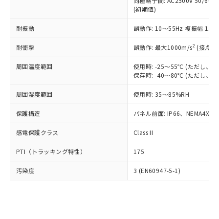
類(PBB) 1000ppm以下、ポリ臭化ジフェニルエーテル類
同極端子間: AC2500V 50/60
Cr(Ⅵ)(六価クロム) : 1000ppm、 PBBs(ポリ臭化ビフェ
とります。
了承ください。
(PBDE) 1000ppm以下、フタル酸ビス(2-エチルヘキシ
○
一定数以上の在庫あり
ニル類) : 1000ppm、 PBDEs(ポリ臭化ジフェニルエーテ
(初期値)
当社は規制貨物を破棄する場合は、完
ル) (DEHP)(別名：DOP) 1000ppm以下、フタル酸ブチ
正式な納期状況および標準価格はお客
ル類) : 1000ppm、
ルベンジル（BBP） 1000ppm以下、フタル酸ジブチル
全に破砕するなど、違法に輸出されな
DBP(フタル酸ジブチル) : 1000ppm、 DIBP(フタル酸ジ
様のお取引先、またはお客様担当のオ
耐振動
誤動作: 10～55Hz 複振幅 1.
（DBP） 1000ppm以下、フタル酸ジイソブチル
イソブチル) : 1000ppm、 BBP(フタル酸ブチルベンジ
△
一定数には満たないが在庫あり
いよう必要な手段を講じます。
ムロン制御機器販売店・当社販売員に
(DIBP) 1000ppm以下
ル) : 1000ppm、
当社は貴社製品を、核兵器、ミサイ
但し、RoHS指令で産業用監視および制御機器に対する
DEHP(フタル酸ビス(2-エチルヘキシル)) : 1000ppm
ご相談ください。
2
耐衝撃
誤動作: 最大1000m/s
(接点開
適用除外項目は除く。
ル、化学兵器、生物兵器またはその他
－
在庫なし(最新の在庫状況につ
オムロン制御機器販売店や当社販売拠
フタル酸エステル類の４物質については閾値を超える意
武器並びにこれらの製造装置等に一切
いては、お客様のお取引先、ま
周囲温度範囲
図的な使用がないことを確認しています。
使用時: -25～55℃ (ただし
点は「
販売ネットワーク
」をご確認
※2 環境保護使用期限
使用いたしません。
保存時: -40～80℃ (ただし
たはお客様担当のオムロン制御
ください。
当社は、貴社製品を第三者に販売する
機器販売店・当社販売員にご確
在庫状況および標準価格結果を当社の
※2 対応予定月
「ｅ」：有害物質（10物質）のすべてが基
周囲湿度範囲
使用時: 35～85%RH
場合は、上記1、2および3の内容を当
認ください)
事前の承諾なく第三者に漏洩または開
準値以下であることを示します。
該第三者に通知します。また当社は、
示しないようお願いします。
保護構造
パネル前面: IP66、NEMA4X, N
部品在庫の切り替え状況などにより、予定
「10」：通常の使用状況下において有害物
販売先および販売に係わる関係者が違
マイパーツ機能（部品リスト作成サー
空
受注生産機種、また在庫状況の
月が前後することがあります。
質が外部に漏えいし、環境に深刻な影響を
法に輸出するおそれがある場合は、取
ビス）をご利用いただくには、I-Web
白
情報を公開していない機種
感電保護クラス
Class II
及ぼさない年数を意味します。
り引きをいたしません。
メンバーズにご登録されている必要が
「－」：未確認です。当社販売部門へお問
あります。
PTI（トラッキング特性）
175
い合わせください。
お客様が当ウェブサイト上で当社にご
※3 非含有証明書ダウンロード
登録された部品リストについて、当社
汚染度
3 (EN60947-5-1)
および当社の共同利用者が、当社の製
下記の非含有証明書をダウンロードするこ
品・サービスに関するお客様との取
とができます。
合意する
キャンセル
引・商談に必要な範囲で利用すること
をご了承ください。
EU RoHS指令（10物質）の非含有証明書