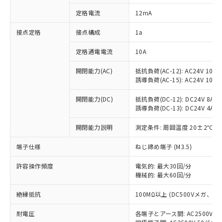
対応済み：EU RoHS指令（10物質）の
定格電流
12mA
非含有に対応した製品が提供可能な商品で
す。
接点定格
接点構成
1a
対応予定：EU RoHS指令（10物質）の非含
ご利用条件
有に対応した製品に切り替える予定のある
定格通電電流
10A
商品です。
対応予定なし：EU RoHS指令（10物質）の
開閉能力(AC)
抵抗負荷(AC-12): AC24V 10A/A
以下の条件をお読みいただき、同意のうえ
非含有に非対応の商品で、対応品を出す予
誘導負荷(AC-15): AC24V 10A/AC
ご利用ください。
定はありません。
調査・確認中：EU RoHS指令（10物質）の
開閉能力(DC)
抵抗負荷(DC-12): DC24V 8A/DC
本サービスは、当社制御機器事業取扱
※1 中国RoHS○×表
誘導負荷(DC-13): DC24V 4A/DC
非含有の対応状況を調査中または確認中の
商品の当社在庫状況および標準価格
商品です。
(税抜)を提供させていただくもので
開閉能力説明
測定条件: 周囲温度 20±2℃、
「○」：最大均質材料含有率が中国RoHSの
非該当品：ライセンス料など無形物で、有
す。
基準値以下であることを示します。
害物質有無と関係のない商品です。
当社制御機器事業取扱商品の中には、
端子仕様
ねじ締め端子 (M3.5)
「×」：最大均質材料含有率が中国RoHSの
仕入先様の事情により、非含有部品として
本サービスの対象外となる商品もある
基準値を超えていることを示します。
いたものが、含有品と判明した場合などや
当社は、これら貴社製品のうち、外国
ことをご了承ください。
許容操作頻度
電気的: 最大30回/分
「－」：未確認です。当社販売部門へお問
むを得ず変更することがあります。
為替および外国貿易法に定める商品
機械的: 最大60回/分
在庫状況および標準価格照会結果は、
い合わせください。
（以下｢規制貨物等」という）を輸出
記載している更新日時点での社内デー
*EU RoHS指令（10物質）：
または国外への提供する場合は、日本
絶縁抵抗
100MΩ以上 (DC500Vメガ、
記
タに基づき作成されるものであり、閲
説明
鉛(Pb) 1000ppm以下、 水銀(Hg) 1000ppm以下、 カド
*中国RoHS10物質の基準値 (GB/T26572)：
国政府の輸出許可(または役務取引許
号
覧された時点での実際の在庫および標
ミウム(Cd) 100ppm以下、
Pb(鉛) :1000ppm、 Hg(水銀) : 1000ppm、 Cd(カドミウ
耐電圧
各端子とアース間: AC2500V 50/
可)を取得するなどの必要な手続きを
六価クロム(Cr(Ⅵ)) 1000ppm以下、ポリ臭化ビフェニル
ム) : 100ppm、
準価格とは異なる場合があることをご