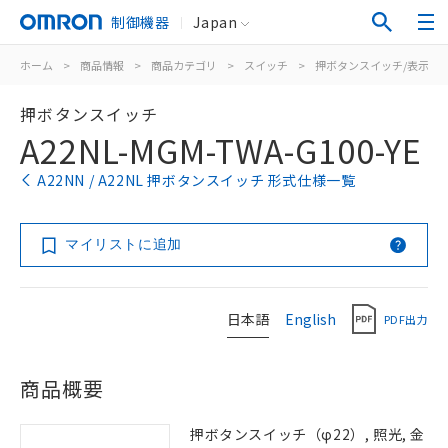
制御機器
Japan
ホーム
>
商品情報
>
商品カテゴリ
>
スイッチ
>
押ボタンスイッチ/表示灯
押ボタンスイッチ
A22NL-MGM-TWA-G100-YE
A22NN / A22NL 押ボタンスイッチ 形式仕様一覧
マイリストに追加
日本語
English
PDF出力
商品概要
押ボタンスイッチ（φ22）, 照光, 金