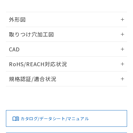
※当社の共同利用者とは、
"個人情報
51物質の非含有証明書（当社基準）
の共同利用に関して"
の「1.共同利
※本証明書は発行日時点で非含有を証明す
用者の範囲」に記載されている法人を
るもので、過去に遡って非含有を証明する
外形図
指します。
ものではありません。
情報更新：2026/05/21
また、RoHS指令のフタル酸エステル類４
取りつけ穴加工図
物質の対応では、対応完了までの期間は出
荷製品に未対応品が混在することから備考
情報更新：2026/05/21
CAD
欄に対応日を記載しておりました。
既に当社にて対応品への在庫切替を完了
ログイン/会員登録いただくと、CADデータをダウンロー
していることから、特段のことがない限
RoHS/REACH対応状況
ドすることができます。
り、2022年1月12日より割愛しておりま
す。
情報更新：2026/7/29
規格認証/適合状況
ログイン/会員登録
EU RoHS
注意事項・凡例
UL認証
CSA認証
CEマーキング
Yes
Yes
Yes
対応状況
対応予定月
※1
※2
ダウンロードデータをご利用いただく前に、以下を必ずお読
みください。
カタログ/データシート/マニュアル
対応済み
ソフトウェアの使用条件
LR型式承認
DNV型式承認
BV型式承認
KR型式承
（イギリス
（ノルウェー
（フランス
（韓国