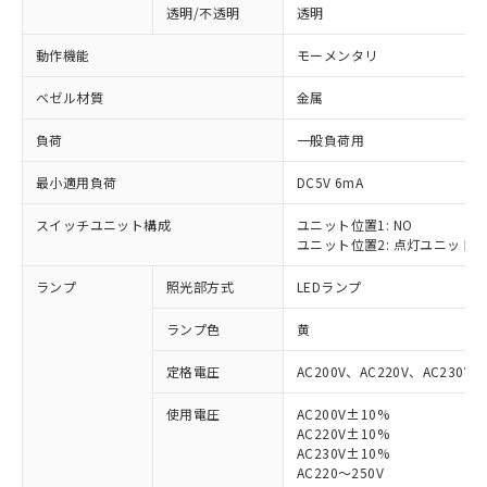
透明/不透明
透明
動作機能
モーメンタリ
ベゼル材質
金属
負荷
一般負荷用
最小適用負荷
DC5V 6mA
スイッチユニット構成
ユニット位置1: NO
ユニット位置2: 点灯ユニット
ランプ
照光部方式
LEDランプ
ランプ色
黄
定格電圧
AC200V、AC220V、AC230V、
使用電圧
AC200V±10%
AC220V±10%
※1 対応状況
AC230V±10%
AC220～250V