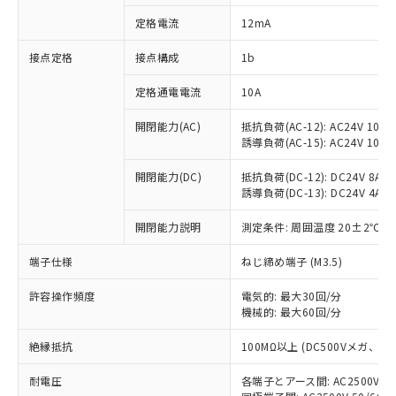
対応済み：EU RoHS指令（10物質）の
定格電流
12mA
非含有に対応した製品が提供可能な商品で
す。
接点定格
接点構成
1b
対応予定：EU RoHS指令（10物質）の非含
ご利用条件
有に対応した製品に切り替える予定のある
定格通電電流
10A
商品です。
対応予定なし：EU RoHS指令（10物質）の
開閉能力(AC)
抵抗負荷(AC-12): AC24V 10A/A
以下の条件をお読みいただき、同意のうえ
非含有に非対応の商品で、対応品を出す予
誘導負荷(AC-15): AC24V 10A/AC
ご利用ください。
定はありません。
調査・確認中：EU RoHS指令（10物質）の
開閉能力(DC)
抵抗負荷(DC-12): DC24V 8A/DC
本サービスは、当社制御機器事業取扱
※1 中国RoHS○×表
誘導負荷(DC-13): DC24V 4A/DC
非含有の対応状況を調査中または確認中の
商品の当社在庫状況および標準価格
商品です。
(税抜)を提供させていただくもので
開閉能力説明
測定条件: 周囲温度 20±2℃、
「○」：最大均質材料含有率が中国RoHSの
非該当品：ライセンス料など無形物で、有
す。
基準値以下であることを示します。
害物質有無と関係のない商品です。
当社制御機器事業取扱商品の中には、
端子仕様
ねじ締め端子 (M3.5)
「×」：最大均質材料含有率が中国RoHSの
仕入先様の事情により、非含有部品として
本サービスの対象外となる商品もある
基準値を超えていることを示します。
いたものが、含有品と判明した場合などや
当社は、これら貴社製品のうち、外国
ことをご了承ください。
許容操作頻度
電気的: 最大30回/分
「－」：未確認です。当社販売部門へお問
むを得ず変更することがあります。
為替および外国貿易法に定める商品
機械的: 最大60回/分
在庫状況および標準価格照会結果は、
い合わせください。
（以下｢規制貨物等」という）を輸出
記載している更新日時点での社内デー
*EU RoHS指令（10物質）：
または国外への提供する場合は、日本
絶縁抵抗
100MΩ以上 (DC500Vメガ、
記
タに基づき作成されるものであり、閲
説明
鉛(Pb) 1000ppm以下、 水銀(Hg) 1000ppm以下、 カド
*中国RoHS10物質の基準値 (GB/T26572)：
国政府の輸出許可(または役務取引許
号
覧された時点での実際の在庫および標
ミウム(Cd) 100ppm以下、
Pb(鉛) :1000ppm、 Hg(水銀) : 1000ppm、 Cd(カドミウ
耐電圧
各端子とアース間: AC2500V 50/
可)を取得するなどの必要な手続きを
六価クロム(Cr(Ⅵ)) 1000ppm以下、ポリ臭化ビフェニル
ム) : 100ppm、
準価格とは異なる場合があることをご