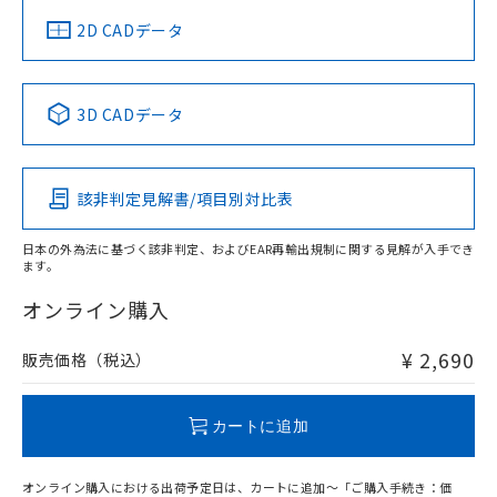
船舶規格）
船舶規格）
船舶規格）
船舶規格
中国 RoHS
注意事項・凡例
2D CADデータ
No
No
No
No
中国 RoHS表
※1 ※2
3D CADデータ
この製品の規格認証/適合状況ページへ
Pb
Hg
Cd
Cr(VI)
その他の認証はこちらのページからご検索ください
該非判定見解書/項目別対比表
O
O
O
O
日本の外為法に基づく該非判定、およびEAR再輸出規制に関する見解が入手でき
ます。
"対応済み"や非含有の記載がされた商品であっても、流通
在庫等で未対応品が混在する可能性があります。
オンライン購入
非含有品が必要な際は、弊社営業部門もしくは販売店へお
問い合わせください。
¥ 2,690
販売価格（税込）
この製品のRoHS/REACH対応状況ページへ
カートに追加
オンライン購入における出荷予定日は、カートに追加～「ご購入手続き：価