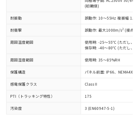
類(PBB) 1000ppm以下、ポリ臭化ジフェニルエーテル類
同極端子間: AC2500V 50/60
Cr(Ⅵ)(六価クロム) : 1000ppm、 PBBs(ポリ臭化ビフェ
とります。
了承ください。
(PBDE) 1000ppm以下、フタル酸ビス(2-エチルヘキシ
○
一定数以上の在庫あり
ニル類) : 1000ppm、 PBDEs(ポリ臭化ジフェニルエーテ
(初期値)
当社は規制貨物を破棄する場合は、完
ル) (DEHP)(別名：DOP) 1000ppm以下、フタル酸ブチ
正式な納期状況および標準価格はお客
ル類) : 1000ppm、
ルベンジル（BBP） 1000ppm以下、フタル酸ジブチル
全に破砕するなど、違法に輸出されな
DBP(フタル酸ジブチル) : 1000ppm、 DIBP(フタル酸ジ
様のお取引先、またはお客様担当のオ
耐振動
誤動作: 10～55Hz 複振幅 1.
（DBP） 1000ppm以下、フタル酸ジイソブチル
イソブチル) : 1000ppm、 BBP(フタル酸ブチルベンジ
△
一定数には満たないが在庫あり
いよう必要な手段を講じます。
ムロン制御機器販売店・当社販売員に
(DIBP) 1000ppm以下
ル) : 1000ppm、
当社は貴社製品を、核兵器、ミサイ
但し、RoHS指令で産業用監視および制御機器に対する
DEHP(フタル酸ビス(2-エチルヘキシル)) : 1000ppm
ご相談ください。
2
耐衝撃
誤動作: 最大1000m/s
(接点開
適用除外項目は除く。
ル、化学兵器、生物兵器またはその他
－
在庫なし(最新の在庫状況につ
オムロン制御機器販売店や当社販売拠
フタル酸エステル類の４物質については閾値を超える意
武器並びにこれらの製造装置等に一切
いては、お客様のお取引先、ま
周囲温度範囲
図的な使用がないことを確認しています。
使用時: -25～55℃ (ただし
点は「
販売ネットワーク
」をご確認
※2 環境保護使用期限
使用いたしません。
保存時: -40～80℃ (ただし
たはお客様担当のオムロン制御
ください。
当社は、貴社製品を第三者に販売する
機器販売店・当社販売員にご確
在庫状況および標準価格結果を当社の
※2 対応予定月
「ｅ」：有害物質（10物質）のすべてが基
周囲湿度範囲
使用時: 35～85%RH
場合は、上記1、2および3の内容を当
認ください)
事前の承諾なく第三者に漏洩または開
準値以下であることを示します。
該第三者に通知します。また当社は、
示しないようお願いします。
保護構造
パネル前面: IP66、NEMA4X, N
部品在庫の切り替え状況などにより、予定
「10」：通常の使用状況下において有害物
販売先および販売に係わる関係者が違
マイパーツ機能（部品リスト作成サー
空
受注生産機種、また在庫状況の
月が前後することがあります。
質が外部に漏えいし、環境に深刻な影響を
法に輸出するおそれがある場合は、取
ビス）をご利用いただくには、I-Web
白
情報を公開していない機種
感電保護クラス
Class II
及ぼさない年数を意味します。
り引きをいたしません。
メンバーズにご登録されている必要が
「－」：未確認です。当社販売部門へお問
あります。
PTI（トラッキング特性）
175
い合わせください。
お客様が当ウェブサイト上で当社にご
※3 非含有証明書ダウンロード
登録された部品リストについて、当社
汚染度
3 (EN60947-5-1)
および当社の共同利用者が、当社の製
下記の非含有証明書をダウンロードするこ
品・サービスに関するお客様との取
とができます。
合意する
キャンセル
引・商談に必要な範囲で利用すること
をご了承ください。
EU RoHS指令（10物質）の非含有証明書