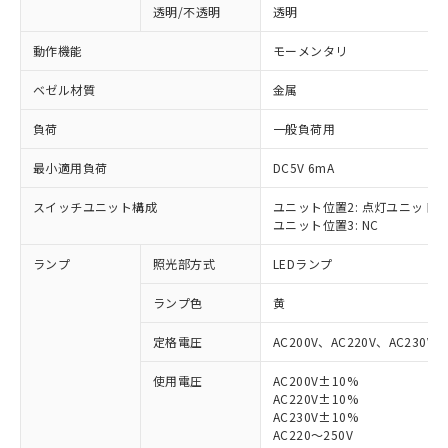
透明/不透明
透明
動作機能
モーメンタリ
ベゼル材質
金属
負荷
一般負荷用
最小適用負荷
DC5V 6mA
スイッチユニット構成
ユニット位置2: 点灯ユニット
ユニット位置3: NC
ランプ
照光部方式
LEDランプ
ランプ色
黄
定格電圧
AC200V、AC220V、AC230V、
使用電圧
AC200V±10%
AC220V±10%
※1 対応状況
AC230V±10%
AC220～250V