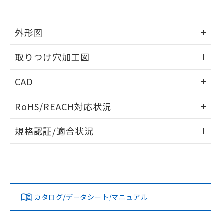
※当社の共同利用者とは、
"個人情報
51物質の非含有証明書（当社基準）
の共同利用に関して"
の「1.共同利
※本証明書は発行日時点で非含有を証明す
用者の範囲」に記載されている法人を
るもので、過去に遡って非含有を証明する
外形図
指します。
ものではありません。
情報更新：2026/05/21
また、RoHS指令のフタル酸エステル類４
取りつけ穴加工図
物質の対応では、対応完了までの期間は出
荷製品に未対応品が混在することから備考
情報更新：2026/05/21
CAD
欄に対応日を記載しておりました。
既に当社にて対応品への在庫切替を完了
ログイン/会員登録いただくと、CADデータをダウンロー
していることから、特段のことがない限
RoHS/REACH対応状況
ドすることができます。
り、2022年1月12日より割愛しておりま
す。
情報更新：2026/7/29
規格認証/適合状況
ログイン/会員登録
EU RoHS
注意事項・凡例
UL認証
CSA認証
CEマーキング
Yes
Yes
Yes
対応状況
対応予定月
※1
※2
ダウンロードデータをご利用いただく前に、以下を必ずお読
みください。
カタログ/データシート/マニュアル
対応済み
ソフトウェアの使用条件
LR型式承認
DNV型式承認
BV型式承認
KR型式承
（イギリス
（ノルウェー
（フランス
（韓国