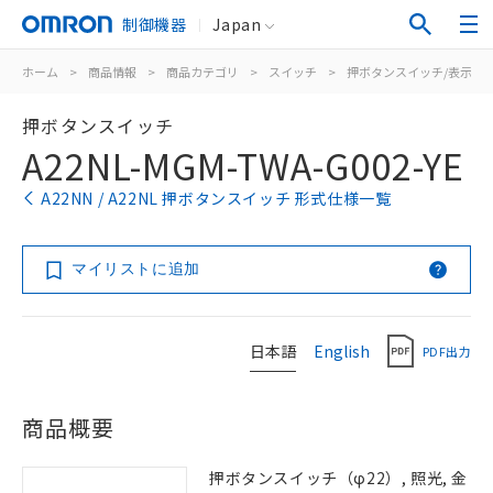
制御機器
Japan
ホーム
>
商品情報
>
商品カテゴリ
>
スイッチ
>
押ボタンスイッチ/表示灯
押ボタンスイッチ
A22NL-MGM-TWA-G002-YE
A22NN / A22NL 押ボタンスイッチ 形式仕様一覧
マイリストに追加
日本語
English
PDF出力
商品概要
押ボタンスイッチ（φ22）, 照光, 金