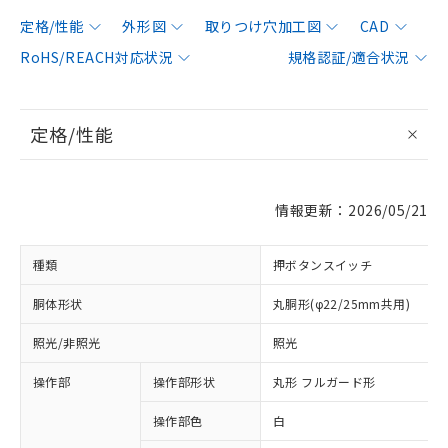
定格/性能
外形図
取りつけ穴加工図
CAD
RoHS/REACH対応状況
規格認証/適合状況
定格/性能
情報更新：2026/05/21
種類
押ボタンスイッチ
胴体形状
丸胴形(φ22/25mm共用)
照光/非照光
照光
操作部
操作部形状
丸形 フルガード形
操作部色
白