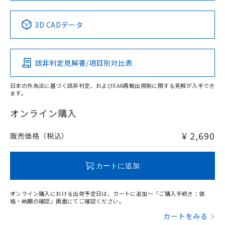
No
No
No
No
中国 RoHS表
※1 ※2
3D CADデータ
この製品の規格認証/適合状況ページへ
Pb
Hg
Cd
Cr(VI)
その他の認証はこちらのページからご検索ください
該非判定見解書/項目別対比表
X
O
O
O
日本の外為法に基づく該非判定、およびEAR再輸出規制に関する見解が入手でき
ます。
"対応済み"や非含有の記載がされた商品であっても、流通
在庫等で未対応品が混在する可能性があります。
オンライン購入
非含有品が必要な際は、弊社営業部門もしくは販売店へお
問い合わせください。
¥ 2,690
販売価格（税込）
この製品のRoHS/REACH対応状況ページへ
カートに追加
オンライン購入における出荷予定日は、カートに追加～「ご購入手続き：価
格・納期の確認」画面にてご確認ください。
カートをみる