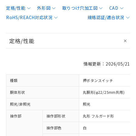
定格/性能
外形図
取りつけ穴加工図
CAD
RoHS/REACH対応状況
規格認証/適合状況
定格/性能
情報更新：2026/05/21
種類
押ボタンスイッチ
胴体形状
丸胴形(φ22/25mm共用)
照光/非照光
照光
操作部
操作部形状
丸形 フルガード形
操作部色
白