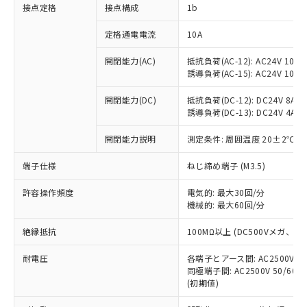
非含有に対応した製品が提供可能な商品で
接点定格
接点構成
1b
す。
対応予定：EU RoHS指令（10物質）の非含
定格通電電流
10A
ご利用条件
有に対応した製品に切り替える予定のある
商品です。
開閉能力(AC)
抵抗負荷(AC-12): AC24V 10A/A
誘導負荷(AC-15): AC24V 10A/AC
対応予定なし：EU RoHS指令（10物質）の
以下の条件をお読みいただき、同意のうえ
非含有に非対応の商品で、対応品を出す予
ご利用ください。
開閉能力(DC)
抵抗負荷(DC-12): DC24V 8A/DC
定はありません。
誘導負荷(DC-13): DC24V 4A/DC
調査・確認中：EU RoHS指令（10物質）の
本サービスは、当社制御機器事業取扱
※1 中国RoHS○×表
非含有の対応状況を調査中または確認中の
商品の当社在庫状況および標準価格
開閉能力説明
測定条件: 周囲温度 20±2℃、
商品です。
(税抜)を提供させていただくもので
「○」：最大均質材料含有率が中国RoHSの
非該当品：ライセンス料など無形物で、有
端子仕様
ねじ締め端子 (M3.5)
す。
基準値以下であることを示します。
害物質有無と関係のない商品です。
当社制御機器事業取扱商品の中には、
「×」：最大均質材料含有率が中国RoHSの
仕入先様の事情により、非含有部品として
許容操作頻度
電気的: 最大30回/分
本サービスの対象外となる商品もある
基準値を超えていることを示します。
いたものが、含有品と判明した場合などや
機械的: 最大60回/分
当社は、これら貴社製品のうち、外国
ことをご了承ください。
「－」：未確認です。当社販売部門へお問
むを得ず変更することがあります。
為替および外国貿易法に定める商品
在庫状況および標準価格照会結果は、
い合わせください。
絶縁抵抗
100MΩ以上 (DC500Vメガ、
（以下｢規制貨物等」という）を輸出
記載している更新日時点での社内デー
*EU RoHS指令（10物質）：
または国外への提供する場合は、日本
記
タに基づき作成されるものであり、閲
説明
耐電圧
鉛(Pb) 1000ppm以下、 水銀(Hg) 1000ppm以下、 カド
各端子とアース間: AC2500V 50/
*中国RoHS10物質の基準値 (GB/T26572)：
国政府の輸出許可(または役務取引許
号
覧された時点での実際の在庫および標
ミウム(Cd) 100ppm以下、
Pb(鉛) :1000ppm、 Hg(水銀) : 1000ppm、 Cd(カドミウ
同極端子間: AC2500V 50/60
可)を取得するなどの必要な手続きを
六価クロム(Cr(Ⅵ)) 1000ppm以下、ポリ臭化ビフェニル
ム) : 100ppm、
準価格とは異なる場合があることをご
(初期値)
類(PBB) 1000ppm以下、ポリ臭化ジフェニルエーテル類
Cr(Ⅵ)(六価クロム) : 1000ppm、 PBBs(ポリ臭化ビフェ
とります。
了承ください。
(PBDE) 1000ppm以下、フタル酸ビス(2-エチルヘキシ
○
一定数以上の在庫あり
ニル類) : 1000ppm、 PBDEs(ポリ臭化ジフェニルエーテ