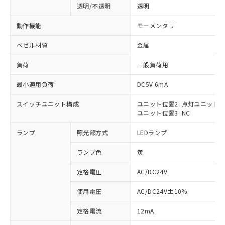
透明/不透明
透明
動作機能
モーメンタリ
ベゼル材質
金属
負荷
一般負荷用
最小適用負荷
DC5V 6mA
スイッチユニット構成
ユニット位置2: 点灯ユニット
ユニット位置3: NC
ランプ
照光部方式
LEDランプ
ランプ色
黄
定格電圧
AC/DC24V
使用電圧
AC/DC24V±10%
※1 対応状況
定格電流
12mA
対応済み：EU RoHS指令（10物質）の