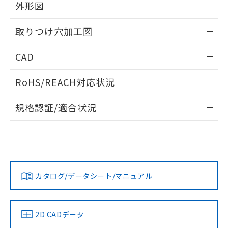
の共同利用に関して"
の「1.共同利
外形図
※本証明書は発行日時点で非含有を証明す
用者の範囲」に記載されている法人を
るもので、過去に遡って非含有を証明する
指します。
情報更新：2026/05/21
ものではありません。
取りつけ穴加工図
また、RoHS指令のフタル酸エステル類４
物質の対応では、対応完了までの期間は出
情報更新：2026/05/21
CAD
荷製品に未対応品が混在することから備考
欄に対応日を記載しておりました。
ログイン/会員登録いただくと、CADデータをダウンロー
RoHS/REACH対応状況
既に当社にて対応品への在庫切替を完了
ドすることができます。
していることから、特段のことがない限
情報更新：2026/7/29
り、2022年1月12日より割愛しておりま
規格認証/適合状況
す。
ログイン/会員登録
EU RoHS
注意事項・凡例
UL認証
CSA認証
CEマーキング
Yes
Yes
Yes
対応状況
対応予定月
※1
※2
ダウンロードデータをご利用いただく前に、以下を必ずお読
みください。
カタログ/データシート/マニュアル
対応済み
ソフトウェアの使用条件
LR型式承認
DNV型式承認
BV型式承認
KR型式承
（イギリス
（ノルウェー
（フランス
（韓国
船舶規格）
船舶規格）
船舶規格）
船舶規格
中国 RoHS
注意事項・凡例
2D CADデータ