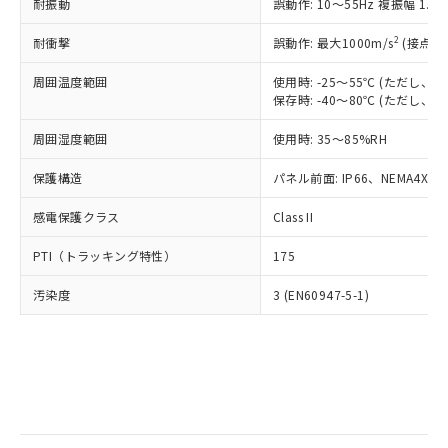
当社は規制貨物を破棄する場合は、完
耐振動
ル) (DEHP)(別名：DOP) 1000ppm以下、フタル酸ブチ
誤動作: 10～55Hz 複振幅 1.
正式な納期状況および標準価格はお客
ル類) : 1000ppm、
ルベンジル（BBP） 1000ppm以下、フタル酸ジブチル
全に破砕するなど、違法に輸出されな
DBP(フタル酸ジブチル) : 1000ppm、 DIBP(フタル酸ジ
様のお取引先、またはお客様担当のオ
（DBP） 1000ppm以下、フタル酸ジイソブチル
イソブチル) : 1000ppm、 BBP(フタル酸ブチルベンジ
△
一定数には満たないが在庫あり
いよう必要な手段を講じます。
2
耐衝撃
誤動作: 最大1000m/s
(接点開
ムロン制御機器販売店・当社販売員に
(DIBP) 1000ppm以下
ル) : 1000ppm、
当社は貴社製品を、核兵器、ミサイ
但し、RoHS指令で産業用監視および制御機器に対する
DEHP(フタル酸ビス(2-エチルヘキシル)) : 1000ppm
ご相談ください。
適用除外項目は除く。
周囲温度範囲
使用時: -25～55℃ (ただし
ル、化学兵器、生物兵器またはその他
－
在庫なし(最新の在庫状況につ
オムロン制御機器販売店や当社販売拠
フタル酸エステル類の４物質については閾値を超える意
保存時: -40～80℃ (ただし
武器並びにこれらの製造装置等に一切
いては、お客様のお取引先、ま
図的な使用がないことを確認しています。
点は「
販売ネットワーク
」をご確認
※2 環境保護使用期限
使用いたしません。
たはお客様担当のオムロン制御
ください。
周囲湿度範囲
使用時: 35～85%RH
当社は、貴社製品を第三者に販売する
機器販売店・当社販売員にご確
在庫状況および標準価格結果を当社の
※2 対応予定月
「ｅ」：有害物質（10物質）のすべてが基
場合は、上記1、2および3の内容を当
認ください)
事前の承諾なく第三者に漏洩または開
保護構造
パネル前面: IP66、NEMA4X, N
準値以下であることを示します。
該第三者に通知します。また当社は、
示しないようお願いします。
部品在庫の切り替え状況などにより、予定
「10」：通常の使用状況下において有害物
販売先および販売に係わる関係者が違
マイパーツ機能（部品リスト作成サー
感電保護クラス
Class II
空
受注生産機種、また在庫状況の
月が前後することがあります。
質が外部に漏えいし、環境に深刻な影響を
法に輸出するおそれがある場合は、取
ビス）をご利用いただくには、I-Web
白
情報を公開していない機種
及ぼさない年数を意味します。
り引きをいたしません。
PTI（トラッキング特性）
175
メンバーズにご登録されている必要が
「－」：未確認です。当社販売部門へお問
あります。
い合わせください。
汚染度
3 (EN60947-5-1)
お客様が当ウェブサイト上で当社にご
※3 非含有証明書ダウンロード
登録された部品リストについて、当社
および当社の共同利用者が、当社の製
下記の非含有証明書をダウンロードするこ
品・サービスに関するお客様との取
とができます。
合意する
キャンセル
引・商談に必要な範囲で利用すること
をご了承ください。
EU RoHS指令（10物質）の非含有証明書
※当社の共同利用者とは、
"個人情報
51物質の非含有証明書（当社基準）