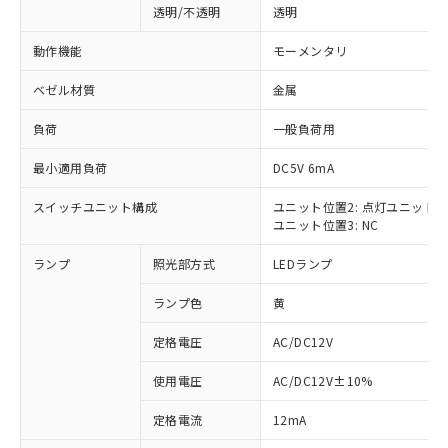
透明/不透明
透明
動作機能
モーメンタリ
ベゼル材質
金属
負荷
一般負荷用
最小適用負荷
DC5V 6mA
スイッチユニット構成
ユニット位置2: 点灯ユニット
ユニット位置3: NC
ランプ
照光部方式
LEDランプ
ランプ色
黄
定格電圧
AC/DC12V
使用電圧
AC/DC12V±10%
※1 対応状況
定格電流
12mA
対応済み：EU RoHS指令（10物質）の