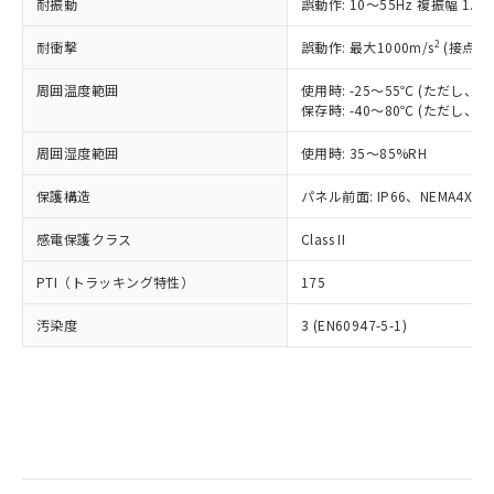
当社は規制貨物を破棄する場合は、完
耐振動
ル) (DEHP)(別名：DOP) 1000ppm以下、フタル酸ブチ
誤動作: 10～55Hz 複振幅 1.
正式な納期状況および標準価格はお客
ル類) : 1000ppm、
ルベンジル（BBP） 1000ppm以下、フタル酸ジブチル
全に破砕するなど、違法に輸出されな
DBP(フタル酸ジブチル) : 1000ppm、 DIBP(フタル酸ジ
様のお取引先、またはお客様担当のオ
（DBP） 1000ppm以下、フタル酸ジイソブチル
イソブチル) : 1000ppm、 BBP(フタル酸ブチルベンジ
△
一定数には満たないが在庫あり
いよう必要な手段を講じます。
2
耐衝撃
誤動作: 最大1000m/s
(接点開
ムロン制御機器販売店・当社販売員に
(DIBP) 1000ppm以下
ル) : 1000ppm、
当社は貴社製品を、核兵器、ミサイ
但し、RoHS指令で産業用監視および制御機器に対する
DEHP(フタル酸ビス(2-エチルヘキシル)) : 1000ppm
ご相談ください。
適用除外項目は除く。
周囲温度範囲
使用時: -25～55℃ (ただし
ル、化学兵器、生物兵器またはその他
－
在庫なし(最新の在庫状況につ
オムロン制御機器販売店や当社販売拠
フタル酸エステル類の４物質については閾値を超える意
保存時: -40～80℃ (ただし
武器並びにこれらの製造装置等に一切
いては、お客様のお取引先、ま
図的な使用がないことを確認しています。
点は「
販売ネットワーク
」をご確認
※2 環境保護使用期限
使用いたしません。
たはお客様担当のオムロン制御
ください。
周囲湿度範囲
使用時: 35～85%RH
当社は、貴社製品を第三者に販売する
機器販売店・当社販売員にご確
在庫状況および標準価格結果を当社の
※2 対応予定月
「ｅ」：有害物質（10物質）のすべてが基
場合は、上記1、2および3の内容を当
認ください)
事前の承諾なく第三者に漏洩または開
保護構造
パネル前面: IP66、NEMA4X, N
準値以下であることを示します。
該第三者に通知します。また当社は、
示しないようお願いします。
部品在庫の切り替え状況などにより、予定
「10」：通常の使用状況下において有害物
販売先および販売に係わる関係者が違
マイパーツ機能（部品リスト作成サー
感電保護クラス
Class II
空
受注生産機種、また在庫状況の
月が前後することがあります。
質が外部に漏えいし、環境に深刻な影響を
法に輸出するおそれがある場合は、取
ビス）をご利用いただくには、I-Web
白
情報を公開していない機種
及ぼさない年数を意味します。
り引きをいたしません。
PTI（トラッキング特性）
175
メンバーズにご登録されている必要が
「－」：未確認です。当社販売部門へお問
あります。
い合わせください。
汚染度
3 (EN60947-5-1)
お客様が当ウェブサイト上で当社にご
※3 非含有証明書ダウンロード
登録された部品リストについて、当社
および当社の共同利用者が、当社の製
下記の非含有証明書をダウンロードするこ
品・サービスに関するお客様との取
とができます。
合意する
キャンセル
引・商談に必要な範囲で利用すること
をご了承ください。
EU RoHS指令（10物質）の非含有証明書
※当社の共同利用者とは、
"個人情報
51物質の非含有証明書（当社基準）