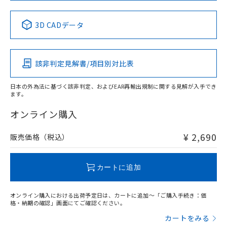
No
No
No
No
中国 RoHS表
※1 ※2
3D CADデータ
この製品の規格認証/適合状況ページへ
Pb
Hg
Cd
Cr(VI)
その他の認証はこちらのページからご検索ください
該非判定見解書/項目別対比表
X
O
O
O
日本の外為法に基づく該非判定、およびEAR再輸出規制に関する見解が入手でき
ます。
"対応済み"や非含有の記載がされた商品であっても、流通
在庫等で未対応品が混在する可能性があります。
オンライン購入
非含有品が必要な際は、弊社営業部門もしくは販売店へお
問い合わせください。
¥ 2,690
販売価格（税込）
この製品のRoHS/REACH対応状況ページへ
カートに追加
オンライン購入における出荷予定日は、カートに追加～「ご購入手続き：価
格・納期の確認」画面にてご確認ください。
カートをみる