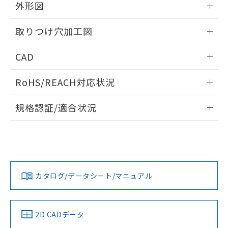
の共同利用に関して"
の「1.共同利
外形図
※本証明書は発行日時点で非含有を証明す
用者の範囲」に記載されている法人を
るもので、過去に遡って非含有を証明する
指します。
情報更新：2026/05/21
ものではありません。
取りつけ穴加工図
また、RoHS指令のフタル酸エステル類４
物質の対応では、対応完了までの期間は出
情報更新：2026/05/21
CAD
荷製品に未対応品が混在することから備考
欄に対応日を記載しておりました。
ログイン/会員登録いただくと、CADデータをダウンロー
RoHS/REACH対応状況
既に当社にて対応品への在庫切替を完了
ドすることができます。
していることから、特段のことがない限
情報更新：2026/7/29
り、2022年1月12日より割愛しておりま
規格認証/適合状況
す。
ログイン/会員登録
EU RoHS
注意事項・凡例
UL認証
CSA認証
CEマーキング
Yes
Yes
Yes
対応状況
対応予定月
※1
※2
ダウンロードデータをご利用いただく前に、以下を必ずお読
みください。
カタログ/データシート/マニュアル
対応済み
ソフトウェアの使用条件
LR型式承認
DNV型式承認
BV型式承認
KR型式承
（イギリス
（ノルウェー
（フランス
（韓国
船舶規格）
船舶規格）
船舶規格）
船舶規格
中国 RoHS
注意事項・凡例
2D CADデータ