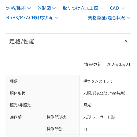
定格/性能
外形図
取りつけ穴加工図
CAD
RoHS/REACH対応状況
規格認証/適合状況
定格/性能
情報更新：2026/05/21
種類
押ボタンスイッチ
胴体形状
丸胴形(φ22/25mm共用)
照光/非照光
照光
操作部
操作部形状
丸形 フルガード形
操作部色
白