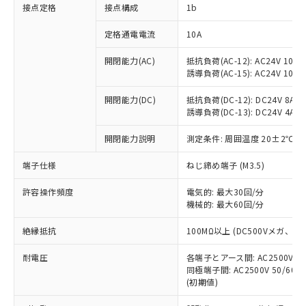
非含有に対応した製品が提供可能な商品で
接点定格
接点構成
1b
す。
対応予定：EU RoHS指令（10物質）の非含
定格通電電流
10A
ご利用条件
有に対応した製品に切り替える予定のある
商品です。
開閉能力(AC)
抵抗負荷(AC-12): AC24V 10A/A
誘導負荷(AC-15): AC24V 10A/AC
対応予定なし：EU RoHS指令（10物質）の
以下の条件をお読みいただき、同意のうえ
非含有に非対応の商品で、対応品を出す予
ご利用ください。
開閉能力(DC)
抵抗負荷(DC-12): DC24V 8A/DC
定はありません。
誘導負荷(DC-13): DC24V 4A/DC
調査・確認中：EU RoHS指令（10物質）の
本サービスは、当社制御機器事業取扱
※1 中国RoHS○×表
非含有の対応状況を調査中または確認中の
商品の当社在庫状況および標準価格
開閉能力説明
測定条件: 周囲温度 20±2℃、
商品です。
(税抜)を提供させていただくもので
「○」：最大均質材料含有率が中国RoHSの
非該当品：ライセンス料など無形物で、有
端子仕様
ねじ締め端子 (M3.5)
す。
基準値以下であることを示します。
害物質有無と関係のない商品です。
当社制御機器事業取扱商品の中には、
「×」：最大均質材料含有率が中国RoHSの
仕入先様の事情により、非含有部品として
許容操作頻度
電気的: 最大30回/分
本サービスの対象外となる商品もある
基準値を超えていることを示します。
いたものが、含有品と判明した場合などや
機械的: 最大60回/分
当社は、これら貴社製品のうち、外国
ことをご了承ください。
「－」：未確認です。当社販売部門へお問
むを得ず変更することがあります。
為替および外国貿易法に定める商品
在庫状況および標準価格照会結果は、
い合わせください。
絶縁抵抗
100MΩ以上 (DC500Vメガ、
（以下｢規制貨物等」という）を輸出
記載している更新日時点での社内デー
*EU RoHS指令（10物質）：
または国外への提供する場合は、日本
記
タに基づき作成されるものであり、閲
説明
耐電圧
鉛(Pb) 1000ppm以下、 水銀(Hg) 1000ppm以下、 カド
各端子とアース間: AC2500V 50/
*中国RoHS10物質の基準値 (GB/T26572)：
国政府の輸出許可(または役務取引許
号
覧された時点での実際の在庫および標
ミウム(Cd) 100ppm以下、
Pb(鉛) :1000ppm、 Hg(水銀) : 1000ppm、 Cd(カドミウ
同極端子間: AC2500V 50/60
可)を取得するなどの必要な手続きを
六価クロム(Cr(Ⅵ)) 1000ppm以下、ポリ臭化ビフェニル
ム) : 100ppm、
準価格とは異なる場合があることをご
(初期値)
類(PBB) 1000ppm以下、ポリ臭化ジフェニルエーテル類
Cr(Ⅵ)(六価クロム) : 1000ppm、 PBBs(ポリ臭化ビフェ
とります。
了承ください。
(PBDE) 1000ppm以下、フタル酸ビス(2-エチルヘキシ
○
一定数以上の在庫あり
ニル類) : 1000ppm、 PBDEs(ポリ臭化ジフェニルエーテ