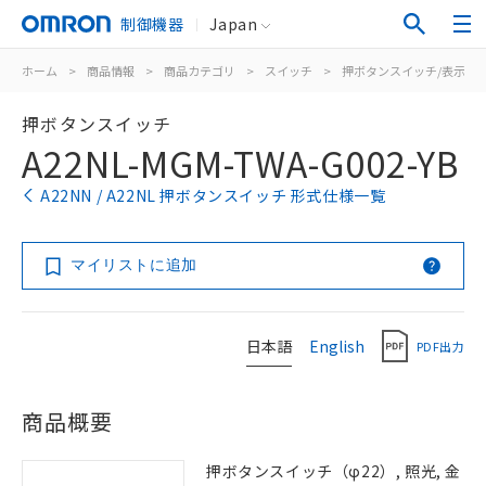
制御機器
Japan
ホーム
>
商品情報
>
商品カテゴリ
>
スイッチ
>
押ボタンスイッチ/表示灯
押ボタンスイッチ
A22NL-MGM-TWA-G002-YB
A22NN / A22NL 押ボタンスイッチ 形式仕様一覧
マイリストに追加
日本語
English
PDF出力
商品概要
押ボタンスイッチ（φ22）, 照光, 金