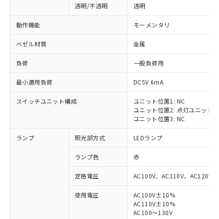
透明/不透明
透明
動作機能
モーメンタリ
ベゼル材質
金属
負荷
一般負荷用
最小適用負荷
DC5V 6mA
スイッチユニット構成
ユニット位置1: NC
ユニット位置2: 点灯ユニット
ユニット位置3: NC
ランプ
照光部方式
LEDランプ
ランプ色
赤
定格電圧
AC100V、AC110V、AC120V
使用電圧
AC100V±10%
※1 対応状況
AC110V±10%
AC100～130V