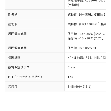
類(PBB) 1000ppm以下、ポリ臭化ジフェニルエーテル類
同極端子間: AC2500V 50/60
Cr(Ⅵ)(六価クロム) : 1000ppm、 PBBs(ポリ臭化ビフェ
とります。
了承ください。
(PBDE) 1000ppm以下、フタル酸ビス(2-エチルヘキシ
○
一定数以上の在庫あり
ニル類) : 1000ppm、 PBDEs(ポリ臭化ジフェニルエーテ
(初期値)
当社は規制貨物を破棄する場合は、完
ル) (DEHP)(別名：DOP) 1000ppm以下、フタル酸ブチ
正式な納期状況および標準価格はお客
ル類) : 1000ppm、
ルベンジル（BBP） 1000ppm以下、フタル酸ジブチル
全に破砕するなど、違法に輸出されな
DBP(フタル酸ジブチル) : 1000ppm、 DIBP(フタル酸ジ
様のお取引先、またはお客様担当のオ
耐振動
誤動作: 10～55Hz 複振幅 1.
（DBP） 1000ppm以下、フタル酸ジイソブチル
イソブチル) : 1000ppm、 BBP(フタル酸ブチルベンジ
△
一定数には満たないが在庫あり
いよう必要な手段を講じます。
ムロン制御機器販売店・当社販売員に
(DIBP) 1000ppm以下
ル) : 1000ppm、
当社は貴社製品を、核兵器、ミサイ
但し、RoHS指令で産業用監視および制御機器に対する
DEHP(フタル酸ビス(2-エチルヘキシル)) : 1000ppm
ご相談ください。
2
耐衝撃
誤動作: 最大1000m/s
(接点開
適用除外項目は除く。
ル、化学兵器、生物兵器またはその他
－
在庫なし(最新の在庫状況につ
オムロン制御機器販売店や当社販売拠
フタル酸エステル類の４物質については閾値を超える意
武器並びにこれらの製造装置等に一切
いては、お客様のお取引先、ま
周囲温度範囲
図的な使用がないことを確認しています。
使用時: -25～55℃ (ただし
点は「
販売ネットワーク
」をご確認
※2 環境保護使用期限
使用いたしません。
保存時: -40～80℃ (ただし
たはお客様担当のオムロン制御
ください。
当社は、貴社製品を第三者に販売する
機器販売店・当社販売員にご確
在庫状況および標準価格結果を当社の
※2 対応予定月
「ｅ」：有害物質（10物質）のすべてが基
周囲湿度範囲
使用時: 35～85%RH
場合は、上記1、2および3の内容を当
認ください)
事前の承諾なく第三者に漏洩または開
準値以下であることを示します。
該第三者に通知します。また当社は、
示しないようお願いします。
保護構造
パネル前面: IP66、NEMA4X, N
部品在庫の切り替え状況などにより、予定
「10」：通常の使用状況下において有害物
販売先および販売に係わる関係者が違
マイパーツ機能（部品リスト作成サー
空
受注生産機種、また在庫状況の
月が前後することがあります。
質が外部に漏えいし、環境に深刻な影響を
法に輸出するおそれがある場合は、取
ビス）をご利用いただくには、I-Web
白
情報を公開していない機種
感電保護クラス
Class II
及ぼさない年数を意味します。
り引きをいたしません。
メンバーズにご登録されている必要が
「－」：未確認です。当社販売部門へお問
あります。
PTI（トラッキング特性）
175
い合わせください。
お客様が当ウェブサイト上で当社にご
※3 非含有証明書ダウンロード
登録された部品リストについて、当社
汚染度
3 (EN60947-5-1)
および当社の共同利用者が、当社の製
下記の非含有証明書をダウンロードするこ
品・サービスに関するお客様との取
とができます。
合意する
キャンセル
引・商談に必要な範囲で利用すること
をご了承ください。
EU RoHS指令（10物質）の非含有証明書