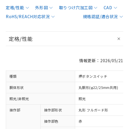
定格/性能
外形図
取りつけ穴加工図
CAD
RoHS/REACH対応状況
規格認証/適合状況
定格/性能
情報更新：2026/05/21
種類
押ボタンスイッチ
胴体形状
丸胴形(φ22/25mm共用)
照光/非照光
照光
操作部
操作部形状
丸形 フルガード形
操作部色
赤