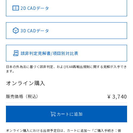
中国 RoHS
注意事項・凡例
2D CADデータ
中国 RoHS表
※1 ※2
3D CADデータ
Pb
Hg
Cd
Cr(VI)
該非判定見解書/項目別対比表
O
O
O
O
日本の外為法に基づく該非判定、およびEAR再輸出規制に関する見解が入手でき
ます。
"対応済み"や非含有の記載がされた商品であっても、流通
在庫等で未対応品が混在する可能性があります。
オンライン購入
非含有品が必要な際は、弊社営業部門もしくは販売店へお
問い合わせください。
¥ 3,740
販売価格（税込）
この製品のRoHS/REACH対応状況ページへ
カートに追加
オンライン購入における出荷予定日は、カートに追加～「ご購入手続き：価