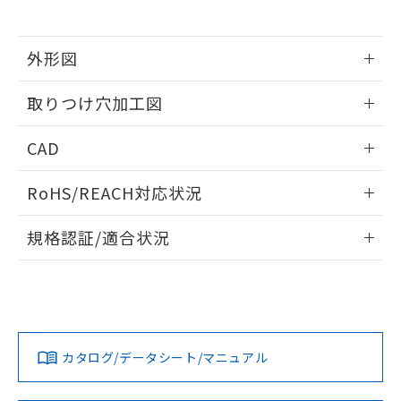
※当社の共同利用者とは、
"個人情報
51物質の非含有証明書（当社基準）
の共同利用に関して"
の「1.共同利
※本証明書は発行日時点で非含有を証明す
用者の範囲」に記載されている法人を
るもので、過去に遡って非含有を証明する
外形図
指します。
ものではありません。
情報更新：2026/05/21
また、RoHS指令のフタル酸エステル類４
取りつけ穴加工図
物質の対応では、対応完了までの期間は出
荷製品に未対応品が混在することから備考
情報更新：2026/05/21
CAD
欄に対応日を記載しておりました。
既に当社にて対応品への在庫切替を完了
ログイン/会員登録いただくと、CADデータをダウンロー
していることから、特段のことがない限
RoHS/REACH対応状況
ドすることができます。
り、2022年1月12日より割愛しておりま
す。
情報更新：2026/7/29
規格認証/適合状況
ログイン/会員登録
EU RoHS
注意事項・凡例
A22NL-MGM-TRA-P202-RDについての規格認証/適合状況に
ついては、「カスタマーサポートセンタ お客様相談室」また
は貴社担当オムロン営業員または販売店にお問い合わせくだ
対応状況
対応予定月
※1
※2
さい。
ダウンロードデータをご利用いただく前に、以下を必ずお読
みください。
カタログ/データシート/マニュアル
対応済み
ソフトウェアの使用条件
お問い合わせ