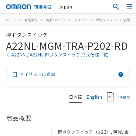
制御機器
Japan
ホーム
>
商品情報
>
商品カテゴリ
>
スイッチ
>
押ボタンスイッチ/表示灯
押ボタンスイッチ
A22NL-MGM-TRA-P202-RD
A22NN / A22NL 押ボタンスイッチ 形式仕様一覧
マイリストに追加
日本語
English
PDF出力
商品概要
押ボタンスイッチ（φ22）, 照光, 金