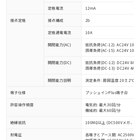
対応済み：EU RoHS指令（10物質）の
定格電流
12mA
非含有に対応した製品が提供可能な商品で
す。
接点定格
接点構成
2b
対応予定：EU RoHS指令（10物質）の非含
ご利用条件
有に対応した製品に切り替える予定のある
定格通電電流
10A
商品です。
対応予定なし：EU RoHS指令（10物質）の
開閉能力(AC)
抵抗負荷(AC-12): AC24V 10A/A
以下の条件をお読みいただき、同意のうえ
非含有に非対応の商品で、対応品を出す予
誘導負荷(AC-15): AC24V 10A/AC
ご利用ください。
定はありません。
調査・確認中：EU RoHS指令（10物質）の
開閉能力(DC)
抵抗負荷(DC-12): DC24V 8A/DC
本サービスは、当社制御機器事業取扱
※1 中国RoHS○×表
誘導負荷(DC-13): DC24V 4A/DC
非含有の対応状況を調査中または確認中の
商品の当社在庫状況および標準価格
商品です。
(税抜)を提供させていただくもので
開閉能力説明
測定条件: 周囲温度 20±2℃、
「○」：最大均質材料含有率が中国RoHSの
非該当品：ライセンス料など無形物で、有
す。
基準値以下であることを示します。
害物質有無と関係のない商品です。
当社制御機器事業取扱商品の中には、
端子仕様
プッシュインPlus端子台
「×」：最大均質材料含有率が中国RoHSの
仕入先様の事情により、非含有部品として
本サービスの対象外となる商品もある
基準値を超えていることを示します。
いたものが、含有品と判明した場合などや
当社は、これら貴社製品のうち、外国
ことをご了承ください。
許容操作頻度
電気的: 最大30回/分
「－」：未確認です。当社販売部門へお問
むを得ず変更することがあります。
為替および外国貿易法に定める商品
機械的: 最大60回/分
在庫状況および標準価格照会結果は、
い合わせください。
（以下｢規制貨物等」という）を輸出
記載している更新日時点での社内デー
*EU RoHS指令（10物質）：
または国外への提供する場合は、日本
絶縁抵抗
100MΩ以上 (DC500Vメガ、
記
タに基づき作成されるものであり、閲
説明
鉛(Pb) 1000ppm以下、 水銀(Hg) 1000ppm以下、 カド
*中国RoHS10物質の基準値 (GB/T26572)：
国政府の輸出許可(または役務取引許
号
覧された時点での実際の在庫および標
ミウム(Cd) 100ppm以下、
Pb(鉛) :1000ppm、 Hg(水銀) : 1000ppm、 Cd(カドミウ
耐電圧
各端子とアース間: AC2500V 50/
可)を取得するなどの必要な手続きを
六価クロム(Cr(Ⅵ)) 1000ppm以下、ポリ臭化ビフェニル
ム) : 100ppm、
準価格とは異なる場合があることをご