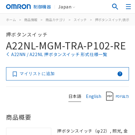
制御機器
Japan
ホーム
>
商品情報
>
商品カテゴリ
>
スイッチ
>
押ボタンスイッチ/表示灯
押ボタンスイッチ
A22NL-MGM-TRA-P102-RE
A22NN / A22NL 押ボタンスイッチ 形式仕様一覧
マイリストに追加
日本語
English
PDF出力
商品概要
押ボタンスイッチ（φ22）, 照光, 金