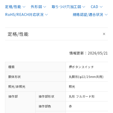
定格/性能
外形図
取りつけ穴加工図
CAD
RoHS/REACH対応状況
規格認証/適合状況
定格/性能
情報更新：2026/05/21
種類
押ボタンスイッチ
胴体形状
丸胴形(φ22/25mm共用)
照光/非照光
照光
操作部
操作部形状
丸形 フルガード形
操作部色
赤