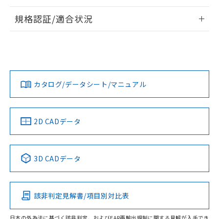
情報更新：2026/7/29
規格認証/適合状況
ログイン/会員登録
EU RoHS
注意事項・凡例
A22NL-MGM-TRA-P102-REについての規格認証/適合状況に
ついては、「カスタマーサポートセンタ お客様相談室」また
は貴社担当オムロン営業員または販売店にお問い合わせくだ
対応状況
対応予定月
※1
※2
さい。
ダウンロードデータをご利用いただく前に、以下を必ずお読
みください。
カタログ/データシート/マニュアル
対応済み
ソフトウェアの使用条件
お問い合わせ
中国 RoHS
注意事項・凡例
2D CADデータ
中国 RoHS表
※1 ※2
3D CADデータ
Pb
Hg
Cd
Cr(VI)
該非判定見解書/項目別対比表
O
O
O
O
日本の外為法に基づく該非判定、およびEAR再輸出規制に関する見解が入手でき