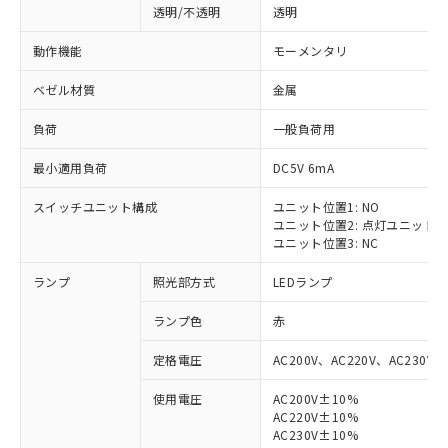
透明/不透明
透明
動作機能
モーメンタリ
ベゼル材質
金属
負荷
一般負荷用
最小適用負荷
DC5V 6mA
スイッチユニット構成
ユニット位置1: NO
ユニット位置2: 点灯ユニット
ユニット位置3: NC
ランプ
照光部方式
LEDランプ
ランプ色
赤
定格電圧
AC200V、AC220V、AC230V、
使用電圧
AC200V±10%
AC220V±10%
AC230V±10%