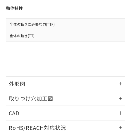
※3 非含有証明書ダウンロード
登録された部品リストについて、当社
動作特性
および当社の共同利用者が、当社の製
下記の非含有証明書をダウンロードするこ
品・サービスに関するお客様との取
とができます。
合意する
キャンセル
引・商談に必要な範囲で利用すること
全体の動きに必要な力(TTF)
をご了承ください。
EU RoHS指令（10物質）の非含有証明書
※当社の共同利用者とは、
"個人情報
全体の動き(TT)
51物質の非含有証明書（当社基準）
の共同利用に関して"
の「1.共同利
※本証明書は発行日時点で非含有を証明す
用者の範囲」に記載されている法人を
るもので、過去に遡って非含有を証明する
指します。
ものではありません。
また、RoHS指令のフタル酸エステル類４
物質の対応では、対応完了までの期間は出
荷製品に未対応品が混在することから備考
欄に対応日を記載しておりました。
外形図
既に当社にて対応品への在庫切替を完了
していることから、特段のことがない限
情報更新：2026/05/21
取りつけ穴加工図
り、2022年1月12日より割愛しておりま
す。
情報更新：2026/05/21
CAD
ログイン/会員登録いただくと、CADデータをダウンロー
RoHS/REACH対応状況
ドすることができます。