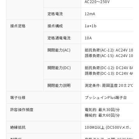
AC220～250V
定格電流
12mA
※1 対応状況
接点定格
接点構成
1a+1b
対応済み：EU RoHS指令（10物質）の
定格通電電流
10A
非含有に対応した製品が提供可能な商品で
開閉能力(AC)
抵抗負荷(AC-12): AC24V 10A/A
す。
誘導負荷(AC-15): AC24V 10A/AC
対応予定：EU RoHS指令（10物質）の非含
ご利用条件
有に対応した製品に切り替える予定のある
開閉能力(DC)
抵抗負荷(DC-12): DC24V 8A/DC
商品です。
誘導負荷(DC-13): DC24V 4A/DC
対応予定なし：EU RoHS指令（10物質）の
以下の条件をお読みいただき、同意のうえ
非含有に非対応の商品で、対応品を出す予
開閉能力説明
測定条件: 周囲温度 20±2℃、
ご利用ください。
定はありません。
調査・確認中：EU RoHS指令（10物質）の
端子仕様
プッシュインPlus端子台
本サービスは、当社制御機器事業取扱
※1 中国RoHS○×表
非含有の対応状況を調査中または確認中の
商品の当社在庫状況および標準価格
商品です。
許容操作頻度
電気的: 最大30回/分
(税抜)を提供させていただくもので
「○」：最大均質材料含有率が中国RoHSの
機械的: 最大60回/分
非該当品：ライセンス料など無形物で、有
す。
基準値以下であることを示します。
害物質有無と関係のない商品です。
当社制御機器事業取扱商品の中には、
絶縁抵抗
100MΩ以上 (DC500Vメガ、
「×」：最大均質材料含有率が中国RoHSの
仕入先様の事情により、非含有部品として
本サービスの対象外となる商品もある
基準値を超えていることを示します。
いたものが、含有品と判明した場合などや
当社は、これら貴社製品のうち、外国
ことをご了承ください。