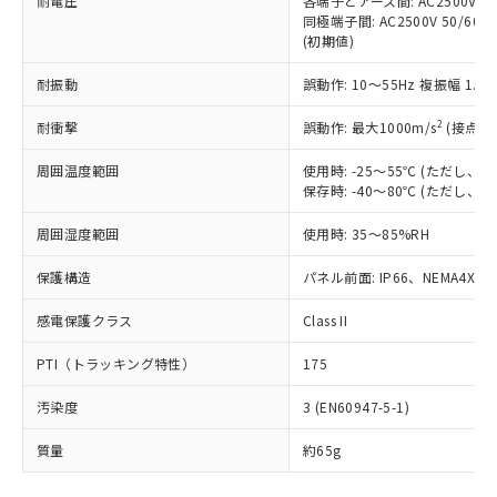
耐電圧
各端子とアース間: AC2500V 50/
「－」：未確認です。当社販売部門へお問
むを得ず変更することがあります。
為替および外国貿易法に定める商品
在庫状況および標準価格照会結果は、
同極端子間: AC2500V 50/60
い合わせください。
（以下｢規制貨物等」という）を輸出
(初期値)
記載している更新日時点での社内デー
*EU RoHS指令（10物質）：
または国外への提供する場合は、日本
記
タに基づき作成されるものであり、閲
説明
鉛(Pb) 1000ppm以下、 水銀(Hg) 1000ppm以下、 カド
*中国RoHS10物質の基準値 (GB/T26572)：
国政府の輸出許可(または役務取引許
耐振動
誤動作: 10～55Hz 複振幅 1.
号
覧された時点での実際の在庫および標
ミウム(Cd) 100ppm以下、
Pb(鉛) :1000ppm、 Hg(水銀) : 1000ppm、 Cd(カドミウ
可)を取得するなどの必要な手続きを
六価クロム(Cr(Ⅵ)) 1000ppm以下、ポリ臭化ビフェニル
ム) : 100ppm、
準価格とは異なる場合があることをご
類(PBB) 1000ppm以下、ポリ臭化ジフェニルエーテル類
2
Cr(Ⅵ)(六価クロム) : 1000ppm、 PBBs(ポリ臭化ビフェ
耐衝撃
誤動作: 最大1000m/s
(接点開
とります。
了承ください。
(PBDE) 1000ppm以下、フタル酸ビス(2-エチルヘキシ
○
一定数以上の在庫あり
ニル類) : 1000ppm、 PBDEs(ポリ臭化ジフェニルエーテ
当社は規制貨物を破棄する場合は、完
ル) (DEHP)(別名：DOP) 1000ppm以下、フタル酸ブチ
正式な納期状況および標準価格はお客
ル類) : 1000ppm、
周囲温度範囲
使用時: -25～55℃ (ただし
ルベンジル（BBP） 1000ppm以下、フタル酸ジブチル
全に破砕するなど、違法に輸出されな
DBP(フタル酸ジブチル) : 1000ppm、 DIBP(フタル酸ジ
様のお取引先、またはお客様担当のオ
（DBP） 1000ppm以下、フタル酸ジイソブチル
保存時: -40～80℃ (ただし
イソブチル) : 1000ppm、 BBP(フタル酸ブチルベンジ
△
一定数には満たないが在庫あり
いよう必要な手段を講じます。
ムロン制御機器販売店・当社販売員に
(DIBP) 1000ppm以下
ル) : 1000ppm、
当社は貴社製品を、核兵器、ミサイ
但し、RoHS指令で産業用監視および制御機器に対する
DEHP(フタル酸ビス(2-エチルヘキシル)) : 1000ppm
ご相談ください。
周囲湿度範囲
使用時: 35～85%RH
適用除外項目は除く。
ル、化学兵器、生物兵器またはその他
－
在庫なし(最新の在庫状況につ
オムロン制御機器販売店や当社販売拠
フタル酸エステル類の４物質については閾値を超える意
武器並びにこれらの製造装置等に一切
いては、お客様のお取引先、ま
図的な使用がないことを確認しています。
点は「
販売ネットワーク
」をご確認
保護構造
パネル前面: IP66、NEMA4X, N
※2 環境保護使用期限
使用いたしません。
たはお客様担当のオムロン制御
ください。
当社は、貴社製品を第三者に販売する
機器販売店・当社販売員にご確
感電保護クラス
Class II
在庫状況および標準価格結果を当社の
※2 対応予定月
「ｅ」：有害物質（10物質）のすべてが基
場合は、上記1、2および3の内容を当
認ください)
事前の承諾なく第三者に漏洩または開
準値以下であることを示します。
該第三者に通知します。また当社は、
PTI（トラッキング特性）
175
示しないようお願いします。
部品在庫の切り替え状況などにより、予定
「10」：通常の使用状況下において有害物
販売先および販売に係わる関係者が違
マイパーツ機能（部品リスト作成サー
空
受注生産機種、また在庫状況の
月が前後することがあります。
質が外部に漏えいし、環境に深刻な影響を
汚染度
3 (EN60947-5-1)
法に輸出するおそれがある場合は、取
ビス）をご利用いただくには、I-Web
白
情報を公開していない機種
及ぼさない年数を意味します。
り引きをいたしません。
メンバーズにご登録されている必要が
質量
約65g
「－」：未確認です。当社販売部門へお問
あります。
い合わせください。
お客様が当ウェブサイト上で当社にご