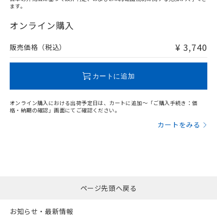
ます。
"対応済み"や非含有の記載がされた商品であっても、流通
在庫等で未対応品が混在する可能性があります。
オンライン購入
非含有品が必要な際は、弊社営業部門もしくは販売店へお
問い合わせください。
¥ 3,740
販売価格（税込）
この製品のRoHS/REACH対応状況ページへ
カートに追加
オンライン購入における出荷予定日は、カートに追加～「ご購入手続き：価
格・納期の確認」画面にてご確認ください。
カートをみる
ページ先頭へ戻る
お知らせ・最新情報