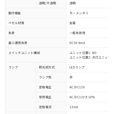
透明/不透明
透明
動作機能
モーメンタリ
ベゼル材質
金属
負荷
一般負荷用
最小適用負荷
DC5V 6mA
スイッチユニット構成
ユニット位置1: NO
ユニット位置2: 点灯ユニット
ランプ
照光部方式
LEDランプ
ランプ色
赤
定格電圧
AC/DC12V
使用電圧
AC/DC12V±10%
※1 対応状況
定格電流
12mA
対応済み：EU RoHS指令（10物質）の