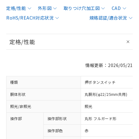
定格/性能
外形図
取りつけ穴加工図
CAD
RoHS/REACH対応状況
規格認証/適合状況
定格/性能
情報更新：2026/05/21
種類
押ボタンスイッチ
胴体形状
丸胴形(φ22/25mm共用)
照光/非照光
照光
操作部
操作部形状
丸形 フルガード形
操作部色
赤