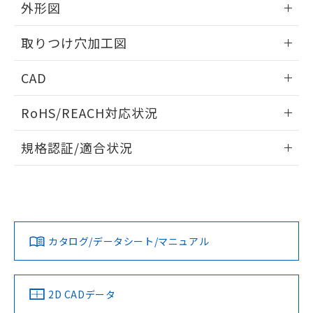
の共同利用に関して"
の「1.共同利
外形図
※本証明書は発行日時点で非含有を証明す
用者の範囲」に記載されている法人を
るもので、過去に遡って非含有を証明する
指します。
情報更新：2026/05/21
ものではありません。
取りつけ穴加工図
また、RoHS指令のフタル酸エステル類４
物質の対応では、対応完了までの期間は出
情報更新：2026/05/21
CAD
荷製品に未対応品が混在することから備考
欄に対応日を記載しておりました。
ログイン/会員登録いただくと、CADデータをダウンロー
RoHS/REACH対応状況
既に当社にて対応品への在庫切替を完了
ドすることができます。
していることから、特段のことがない限
情報更新：2026/7/29
り、2022年1月12日より割愛しておりま
規格認証/適合状況
す。
ログイン/会員登録
EU RoHS
注意事項・凡例
A22NL-MGM-TRA-P100-RBについての規格認証/適合状況に
ついては、「カスタマーサポートセンタ お客様相談室」また
は貴社担当オムロン営業員または販売店にお問い合わせくだ
対応状況
対応予定月
※1
※2
さい。
ダウンロードデータをご利用いただく前に、以下を必ずお読
みください。
カタログ/データシート/マニュアル
対応済み
ソフトウェアの使用条件
お問い合わせ
中国 RoHS
注意事項・凡例
2D CADデータ