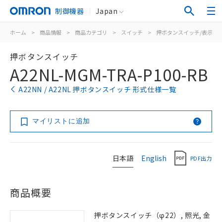
制御機器
Japan
ホーム
>
商品情報
>
商品カテゴリ
>
スイッチ
>
押ボタンスイッチ/表示灯
押ボタンスイッチ
A22NL-MGM-TRA-P100-RB
A22NN / A22NL 押ボタンスイッチ 形式仕様一覧
マイリストに追加
日本語
English
PDF出力
商品概要
押ボタンスイッチ（φ22）, 照光, 金