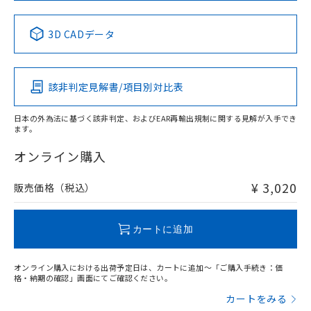
中国 RoHS表
※1 ※2
3D CADデータ
Pb
Hg
Cd
Cr(VI)
該非判定見解書/項目別対比表
X
O
O
O
日本の外為法に基づく該非判定、およびEAR再輸出規制に関する見解が入手でき
ます。
"対応済み"や非含有の記載がされた商品であっても、流通
在庫等で未対応品が混在する可能性があります。
オンライン購入
非含有品が必要な際は、弊社営業部門もしくは販売店へお
問い合わせください。
¥ 3,020
販売価格（税込）
この製品のRoHS/REACH対応状況ページへ
カートに追加
オンライン購入における出荷予定日は、カートに追加～「ご購入手続き：価
格・納期の確認」画面にてご確認ください。
カートをみる