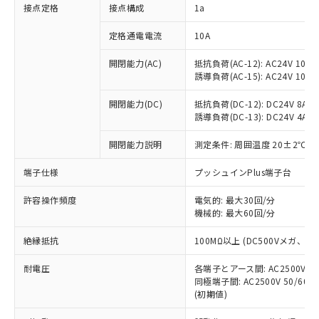
非含有に対応した製品が提供可能な商品で
接点定格
接点構成
1a
す。
対応予定：EU RoHS指令（10物質）の非含
定格通電電流
10A
ご利用条件
有に対応した製品に切り替える予定のある
商品です。
開閉能力(AC)
抵抗負荷(AC-12): AC24V 10A/A
誘導負荷(AC-15): AC24V 10A/AC
対応予定なし：EU RoHS指令（10物質）の
以下の条件をお読みいただき、同意のうえ
非含有に非対応の商品で、対応品を出す予
ご利用ください。
開閉能力(DC)
抵抗負荷(DC-12): DC24V 8A/DC
定はありません。
誘導負荷(DC-13): DC24V 4A/DC
調査・確認中：EU RoHS指令（10物質）の
本サービスは、当社制御機器事業取扱
※1 中国RoHS○×表
非含有の対応状況を調査中または確認中の
商品の当社在庫状況および標準価格
開閉能力説明
測定条件: 周囲温度 20±2℃、
商品です。
(税抜)を提供させていただくもので
「○」：最大均質材料含有率が中国RoHSの
非該当品：ライセンス料など無形物で、有
端子仕様
プッシュインPlus端子台
す。
基準値以下であることを示します。
害物質有無と関係のない商品です。
当社制御機器事業取扱商品の中には、
「×」：最大均質材料含有率が中国RoHSの
仕入先様の事情により、非含有部品として
許容操作頻度
電気的: 最大30回/分
本サービスの対象外となる商品もある
基準値を超えていることを示します。
いたものが、含有品と判明した場合などや
機械的: 最大60回/分
当社は、これら貴社製品のうち、外国
ことをご了承ください。
「－」：未確認です。当社販売部門へお問
むを得ず変更することがあります。
為替および外国貿易法に定める商品
在庫状況および標準価格照会結果は、
い合わせください。
絶縁抵抗
100MΩ以上 (DC500Vメガ、
（以下｢規制貨物等」という）を輸出
記載している更新日時点での社内デー
*EU RoHS指令（10物質）：
または国外への提供する場合は、日本
記
タに基づき作成されるものであり、閲
説明
耐電圧
鉛(Pb) 1000ppm以下、 水銀(Hg) 1000ppm以下、 カド
各端子とアース間: AC2500V 50/
*中国RoHS10物質の基準値 (GB/T26572)：
国政府の輸出許可(または役務取引許
号
覧された時点での実際の在庫および標
ミウム(Cd) 100ppm以下、
Pb(鉛) :1000ppm、 Hg(水銀) : 1000ppm、 Cd(カドミウ
同極端子間: AC2500V 50/60
可)を取得するなどの必要な手続きを
六価クロム(Cr(Ⅵ)) 1000ppm以下、ポリ臭化ビフェニル
ム) : 100ppm、
準価格とは異なる場合があることをご
(初期値)
類(PBB) 1000ppm以下、ポリ臭化ジフェニルエーテル類
Cr(Ⅵ)(六価クロム) : 1000ppm、 PBBs(ポリ臭化ビフェ
とります。
了承ください。
(PBDE) 1000ppm以下、フタル酸ビス(2-エチルヘキシ
○
一定数以上の在庫あり
ニル類) : 1000ppm、 PBDEs(ポリ臭化ジフェニルエーテ