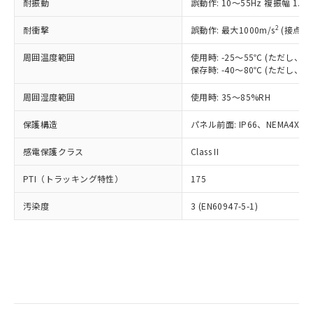
当社は規制貨物を破棄する場合は、完
耐振動
ル) (DEHP)(別名：DOP) 1000ppm以下、フタル酸ブチ
誤動作: 10～55Hz 複振幅 1.
正式な納期状況および標準価格はお客
ル類) : 1000ppm、
ルベンジル（BBP） 1000ppm以下、フタル酸ジブチル
全に破砕するなど、違法に輸出されな
DBP(フタル酸ジブチル) : 1000ppm、 DIBP(フタル酸ジ
様のお取引先、またはお客様担当のオ
（DBP） 1000ppm以下、フタル酸ジイソブチル
イソブチル) : 1000ppm、 BBP(フタル酸ブチルベンジ
△
一定数には満たないが在庫あり
いよう必要な手段を講じます。
2
耐衝撃
誤動作: 最大1000m/s
(接点開
ムロン制御機器販売店・当社販売員に
(DIBP) 1000ppm以下
ル) : 1000ppm、
当社は貴社製品を、核兵器、ミサイ
但し、RoHS指令で産業用監視および制御機器に対する
DEHP(フタル酸ビス(2-エチルヘキシル)) : 1000ppm
ご相談ください。
適用除外項目は除く。
周囲温度範囲
使用時: -25～55℃ (ただし
ル、化学兵器、生物兵器またはその他
－
在庫なし(最新の在庫状況につ
オムロン制御機器販売店や当社販売拠
フタル酸エステル類の４物質については閾値を超える意
保存時: -40～80℃ (ただし
武器並びにこれらの製造装置等に一切
いては、お客様のお取引先、ま
図的な使用がないことを確認しています。
点は「
販売ネットワーク
」をご確認
※2 環境保護使用期限
使用いたしません。
たはお客様担当のオムロン制御
ください。
周囲湿度範囲
使用時: 35～85%RH
当社は、貴社製品を第三者に販売する
機器販売店・当社販売員にご確
在庫状況および標準価格結果を当社の
※2 対応予定月
「ｅ」：有害物質（10物質）のすべてが基
場合は、上記1、2および3の内容を当
認ください)
事前の承諾なく第三者に漏洩または開
保護構造
パネル前面: IP66、NEMA4X, N
準値以下であることを示します。
該第三者に通知します。また当社は、
示しないようお願いします。
部品在庫の切り替え状況などにより、予定
「10」：通常の使用状況下において有害物
販売先および販売に係わる関係者が違
マイパーツ機能（部品リスト作成サー
感電保護クラス
Class II
空
受注生産機種、また在庫状況の
月が前後することがあります。
質が外部に漏えいし、環境に深刻な影響を
法に輸出するおそれがある場合は、取
ビス）をご利用いただくには、I-Web
白
情報を公開していない機種
及ぼさない年数を意味します。
り引きをいたしません。
PTI（トラッキング特性）
175
メンバーズにご登録されている必要が
「－」：未確認です。当社販売部門へお問
あります。
い合わせください。
汚染度
3 (EN60947-5-1)
お客様が当ウェブサイト上で当社にご
※3 非含有証明書ダウンロード
登録された部品リストについて、当社
および当社の共同利用者が、当社の製
下記の非含有証明書をダウンロードするこ
品・サービスに関するお客様との取
とができます。
合意する
キャンセル
引・商談に必要な範囲で利用すること
をご了承ください。
EU RoHS指令（10物質）の非含有証明書
※当社の共同利用者とは、
"個人情報
51物質の非含有証明書（当社基準）