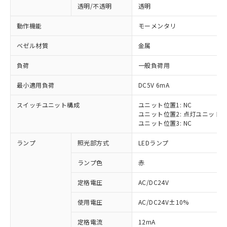
透明/不透明
透明
動作機能
モーメンタリ
ベゼル材質
金属
負荷
一般負荷用
最小適用負荷
DC5V 6mA
スイッチユニット構成
ユニット位置1: NC
ユニット位置2: 点灯ユニット
ユニット位置3: NC
ランプ
照光部方式
LEDランプ
ランプ色
赤
定格電圧
AC/DC24V
※1 対応状況
使用電圧
AC/DC24V±10%
定格電流
12mA
対応済み：EU RoHS指令（10物質）の