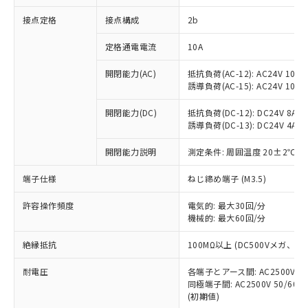
非含有に対応した製品が提供可能な商品で
接点定格
接点構成
2b
す。
対応予定：EU RoHS指令（10物質）の非含
ご利用条件
定格通電電流
10A
有に対応した製品に切り替える予定のある
商品です。
開閉能力(AC)
抵抗負荷(AC-12): AC24V 10A/A
対応予定なし：EU RoHS指令（10物質）の
誘導負荷(AC-15): AC24V 10A/AC
以下の条件をお読みいただき、同意のうえ
非含有に非対応の商品で、対応品を出す予
ご利用ください。
定はありません。
開閉能力(DC)
抵抗負荷(DC-12): DC24V 8A/DC
調査・確認中：EU RoHS指令（10物質）の
誘導負荷(DC-13): DC24V 4A/DC
本サービスは、当社制御機器事業取扱
※1 中国RoHS○×表
非含有の対応状況を調査中または確認中の
商品の当社在庫状況および標準価格
開閉能力説明
測定条件: 周囲温度 20±2℃、
商品です。
(税抜)を提供させていただくもので
「○」：最大均質材料含有率が中国RoHSの
非該当品：ライセンス料など無形物で、有
す。
端子仕様
ねじ締め端子 (M3.5)
基準値以下であることを示します。
害物質有無と関係のない商品です。
当社制御機器事業取扱商品の中には、
「×」：最大均質材料含有率が中国RoHSの
仕入先様の事情により、非含有部品として
本サービスの対象外となる商品もある
許容操作頻度
電気的: 最大30回/分
基準値を超えていることを示します。
いたものが、含有品と判明した場合などや
当社は、これら貴社製品のうち、外国
ことをご了承ください。
機械的: 最大60回/分
「－」：未確認です。当社販売部門へお問
むを得ず変更することがあります。
為替および外国貿易法に定める商品
在庫状況および標準価格照会結果は、
い合わせください。
（以下｢規制貨物等」という）を輸出
絶縁抵抗
100MΩ以上 (DC500Vメガ、
記載している更新日時点での社内デー
*EU RoHS指令（10物質）：
または国外への提供する場合は、日本
記
タに基づき作成されるものであり、閲
説明
鉛(Pb) 1000ppm以下、 水銀(Hg) 1000ppm以下、 カド
*中国RoHS10物質の基準値 (GB/T26572)：
国政府の輸出許可(または役務取引許
耐電圧
各端子とアース間: AC2500V 50/
号
覧された時点での実際の在庫および標
ミウム(Cd) 100ppm以下、
Pb(鉛) :1000ppm、 Hg(水銀) : 1000ppm、 Cd(カドミウ
同極端子間: AC2500V 50/60
可)を取得するなどの必要な手続きを
六価クロム(Cr(Ⅵ)) 1000ppm以下、ポリ臭化ビフェニル
ム) : 100ppm、
準価格とは異なる場合があることをご
類(PBB) 1000ppm以下、ポリ臭化ジフェニルエーテル類
(初期値)
Cr(Ⅵ)(六価クロム) : 1000ppm、 PBBs(ポリ臭化ビフェ
とります。
了承ください。
(PBDE) 1000ppm以下、フタル酸ビス(2-エチルヘキシ