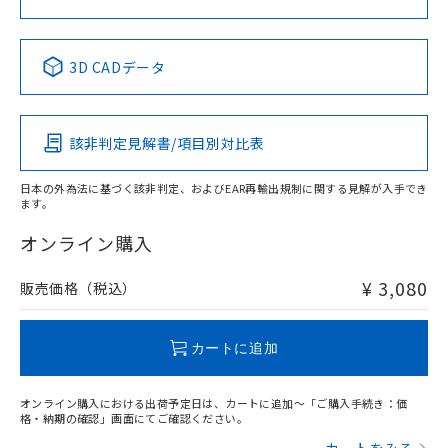
No
No
No
No
中国 RoHS表
※1 ※2
3D CADデータ
この製品の規格認証/適合状況ページへ
Pb
Hg
Cd
Cr(VI)
その他の認証はこちらのページからご検索ください
該非判定見解書/項目別対比表
X
O
O
O
日本の外為法に基づく該非判定、およびEAR再輸出規制に関する見解が入手でき
ます。
"対応済み"や非含有の記載がされた商品であっても、流通
在庫等で未対応品が混在する可能性があります。
オンライン購入
非含有品が必要な際は、弊社営業部門もしくは販売店へお
問い合わせください。
¥ 3,080
販売価格（税込）
この製品のRoHS/REACH対応状況ページへ
カートに追加
オンライン購入における出荷予定日は、カートに追加～「ご購入手続き：価
格・納期の確認」画面にてご確認ください。