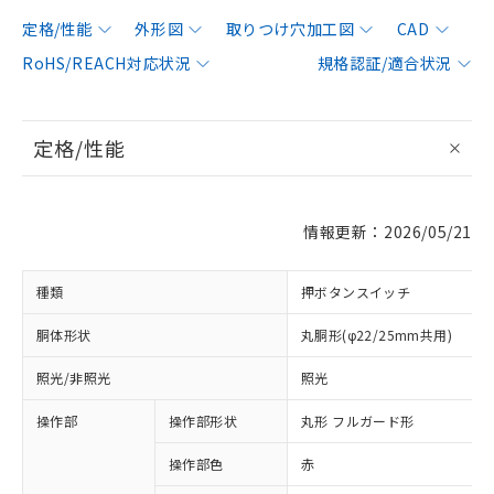
定格/性能
外形図
取りつけ穴加工図
CAD
RoHS/REACH対応状況
規格認証/適合状況
定格/性能
情報更新：2026/05/21
種類
押ボタンスイッチ
胴体形状
丸胴形(φ22/25mm共用)
照光/非照光
照光
操作部
操作部形状
丸形 フルガード形
操作部色
赤