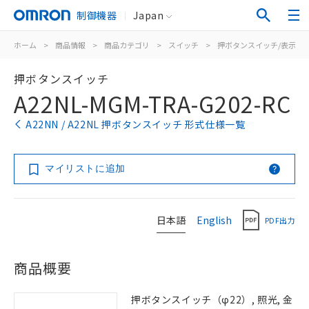
制御機器
Japan
ホーム
>
商品情報
>
商品カテゴリ
>
スイッチ
>
押ボタンスイッチ/表示灯
押ボタンスイッチ
A22NL-MGM-TRA-G202-RC
A22NN / A22NL 押ボタンスイッチ 形式仕様一覧
マイリストに追加
日本語
English
PDF出力
商品概要
押ボタンスイッチ（φ22）, 照光, 金