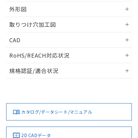
51物質の非含有証明書（当社基準）
の共同利用に関して"
の「1.共同利
※本証明書は発行日時点で非含有を証明す
外形図
用者の範囲」に記載されている法人を
るもので、過去に遡って非含有を証明する
指します。
ものではありません。
情報更新：2026/05/21
取りつけ穴加工図
また、RoHS指令のフタル酸エステル類４
物質の対応では、対応完了までの期間は出
情報更新：2026/05/21
CAD
荷製品に未対応品が混在することから備考
欄に対応日を記載しておりました。
ログイン/会員登録いただくと、CADデータをダウンロー
既に当社にて対応品への在庫切替を完了
RoHS/REACH対応状況
ドすることができます。
していることから、特段のことがない限
り、2022年1月12日より割愛しておりま
情報更新：2026/7/29
規格認証/適合状況
す。
ログイン/会員登録
EU RoHS
注意事項・凡例
UL認証
CSA認証
CEマーキング
Yes
Yes
Yes
対応状況
対応予定月
※1
※2
ダウンロードデータをご利用いただく前に、以下を必ずお読
みください。
カタログ/データシート/マニュアル
対応済み
ソフトウェアの使用条件
LR型式承認
DNV型式承認
BV型式承認
KR型式承
（イギリス
（ノルウェー
（フランス
（韓国
船舶規格）
船舶規格）
船舶規格）
船舶規格
中国 RoHS
注意事項・凡例
2D CADデータ