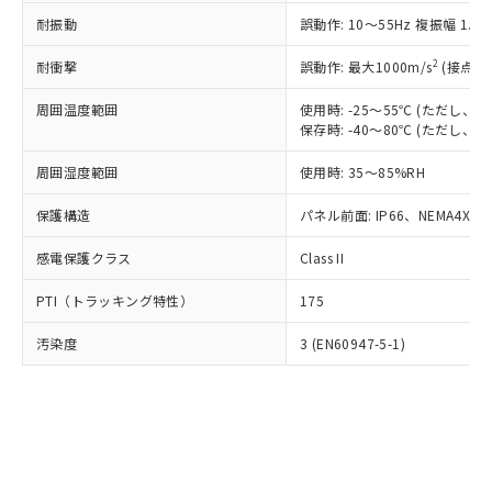
○
一定数以上の在庫あり
ニル類) : 1000ppm、 PBDEs(ポリ臭化ジフェニルエーテ
当社は規制貨物を破棄する場合は、完
ル) (DEHP)(別名：DOP) 1000ppm以下、フタル酸ブチ
正式な納期状況および標準価格はお客
ル類) : 1000ppm、
耐振動
誤動作: 10～55Hz 複振幅 1.
ルベンジル（BBP） 1000ppm以下、フタル酸ジブチル
全に破砕するなど、違法に輸出されな
DBP(フタル酸ジブチル) : 1000ppm、 DIBP(フタル酸ジ
様のお取引先、またはお客様担当のオ
（DBP） 1000ppm以下、フタル酸ジイソブチル
イソブチル) : 1000ppm、 BBP(フタル酸ブチルベンジ
△
一定数には満たないが在庫あり
いよう必要な手段を講じます。
ムロン制御機器販売店・当社販売員に
(DIBP) 1000ppm以下
2
耐衝撃
ル) : 1000ppm、
誤動作: 最大1000m/s
(接点開
当社は貴社製品を、核兵器、ミサイ
但し、RoHS指令で産業用監視および制御機器に対する
DEHP(フタル酸ビス(2-エチルヘキシル)) : 1000ppm
ご相談ください。
適用除外項目は除く。
ル、化学兵器、生物兵器またはその他
－
在庫なし(最新の在庫状況につ
オムロン制御機器販売店や当社販売拠
周囲温度範囲
使用時: -25～55℃ (ただし
フタル酸エステル類の４物質については閾値を超える意
武器並びにこれらの製造装置等に一切
いては、お客様のお取引先、ま
図的な使用がないことを確認しています。
保存時: -40～80℃ (ただし
点は「
販売ネットワーク
」をご確認
※2 環境保護使用期限
使用いたしません。
たはお客様担当のオムロン制御
ください。
当社は、貴社製品を第三者に販売する
周囲湿度範囲
使用時: 35～85%RH
機器販売店・当社販売員にご確
在庫状況および標準価格結果を当社の
※2 対応予定月
「ｅ」：有害物質（10物質）のすべてが基
場合は、上記1、2および3の内容を当
認ください)
事前の承諾なく第三者に漏洩または開
準値以下であることを示します。
保護構造
パネル前面: IP66、NEMA4X, N
該第三者に通知します。また当社は、
示しないようお願いします。
部品在庫の切り替え状況などにより、予定
「10」：通常の使用状況下において有害物
販売先および販売に係わる関係者が違
マイパーツ機能（部品リスト作成サー
空
受注生産機種、また在庫状況の
感電保護クラス
Class II
月が前後することがあります。
質が外部に漏えいし、環境に深刻な影響を
法に輸出するおそれがある場合は、取
ビス）をご利用いただくには、I-Web
白
情報を公開していない機種
及ぼさない年数を意味します。
り引きをいたしません。
メンバーズにご登録されている必要が
PTI（トラッキング特性）
175
「－」：未確認です。当社販売部門へお問
あります。
い合わせください。
お客様が当ウェブサイト上で当社にご
汚染度
3 (EN60947-5-1)
※3 非含有証明書ダウンロード
登録された部品リストについて、当社
および当社の共同利用者が、当社の製
下記の非含有証明書をダウンロードするこ
品・サービスに関するお客様との取
とができます。
合意する
キャンセル
引・商談に必要な範囲で利用すること
をご了承ください。
EU RoHS指令（10物質）の非含有証明書
※当社の共同利用者とは、
"個人情報