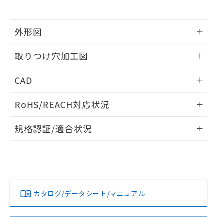
※当社の共同利用者とは、
"個人情報
51物質の非含有証明書（当社基準）
の共同利用に関して"
の「1.共同利
※本証明書は発行日時点で非含有を証明す
用者の範囲」に記載されている法人を
るもので、過去に遡って非含有を証明する
外形図
指します。
ものではありません。
情報更新：2026/05/21
また、RoHS指令のフタル酸エステル類４
取りつけ穴加工図
物質の対応では、対応完了までの期間は出
荷製品に未対応品が混在することから備考
情報更新：2026/05/21
CAD
欄に対応日を記載しておりました。
既に当社にて対応品への在庫切替を完了
ログイン/会員登録いただくと、CADデータをダウンロー
していることから、特段のことがない限
RoHS/REACH対応状況
ドすることができます。
り、2022年1月12日より割愛しておりま
す。
情報更新：2026/7/29
規格認証/適合状況
ログイン/会員登録
EU RoHS
注意事項・凡例
A22NL-MGM-TOA-P202-ODについての規格認証/適合状況に
ついては、「カスタマーサポートセンタ お客様相談室」また
は貴社担当オムロン営業員または販売店にお問い合わせくだ
対応状況
対応予定月
※1
※2
さい。
ダウンロードデータをご利用いただく前に、以下を必ずお読
みください。
カタログ/データシート/マニュアル
対応済み
ソフトウェアの使用条件
お問い合わせ