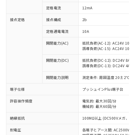
対応済み：EU RoHS指令（10物質）の
定格電流
12mA
非含有に対応した製品が提供可能な商品で
す。
接点定格
接点構成
2b
対応予定：EU RoHS指令（10物質）の非含
ご利用条件
有に対応した製品に切り替える予定のある
定格通電電流
10A
商品です。
対応予定なし：EU RoHS指令（10物質）の
開閉能力(AC)
抵抗負荷(AC-12): AC24V 10A/A
以下の条件をお読みいただき、同意のうえ
非含有に非対応の商品で、対応品を出す予
誘導負荷(AC-15): AC24V 10A/AC
ご利用ください。
定はありません。
調査・確認中：EU RoHS指令（10物質）の
開閉能力(DC)
抵抗負荷(DC-12): DC24V 8A/DC
本サービスは、当社制御機器事業取扱
※1 中国RoHS○×表
誘導負荷(DC-13): DC24V 4A/DC
非含有の対応状況を調査中または確認中の
商品の当社在庫状況および標準価格
商品です。
(税抜)を提供させていただくもので
開閉能力説明
測定条件: 周囲温度 20±2℃、
「○」：最大均質材料含有率が中国RoHSの
非該当品：ライセンス料など無形物で、有
す。
基準値以下であることを示します。
害物質有無と関係のない商品です。
当社制御機器事業取扱商品の中には、
端子仕様
プッシュインPlus端子台
「×」：最大均質材料含有率が中国RoHSの
仕入先様の事情により、非含有部品として
本サービスの対象外となる商品もある
基準値を超えていることを示します。
いたものが、含有品と判明した場合などや
当社は、これら貴社製品のうち、外国
ことをご了承ください。
許容操作頻度
電気的: 最大30回/分
「－」：未確認です。当社販売部門へお問
むを得ず変更することがあります。
為替および外国貿易法に定める商品
機械的: 最大60回/分
在庫状況および標準価格照会結果は、
い合わせください。
（以下｢規制貨物等」という）を輸出
記載している更新日時点での社内デー
*EU RoHS指令（10物質）：
または国外への提供する場合は、日本
絶縁抵抗
100MΩ以上 (DC500Vメガ、
記
タに基づき作成されるものであり、閲
説明
鉛(Pb) 1000ppm以下、 水銀(Hg) 1000ppm以下、 カド
*中国RoHS10物質の基準値 (GB/T26572)：
国政府の輸出許可(または役務取引許
号
覧された時点での実際の在庫および標
ミウム(Cd) 100ppm以下、
Pb(鉛) :1000ppm、 Hg(水銀) : 1000ppm、 Cd(カドミウ
耐電圧
各端子とアース間: AC2500V 50/
可)を取得するなどの必要な手続きを
六価クロム(Cr(Ⅵ)) 1000ppm以下、ポリ臭化ビフェニル
ム) : 100ppm、
準価格とは異なる場合があることをご