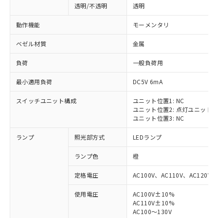
透明/不透明
透明
動作機能
モーメンタリ
ベゼル材質
金属
負荷
一般負荷用
最小適用負荷
DC5V 6mA
スイッチユニット構成
ユニット位置1: NC
ユニット位置2: 点灯ユニット
ユニット位置3: NC
ランプ
照光部方式
LEDランプ
ランプ色
橙
定格電圧
AC100V、AC110V、AC120V
使用電圧
AC100V±10%
※1 対応状況
AC110V±10%
AC100～130V