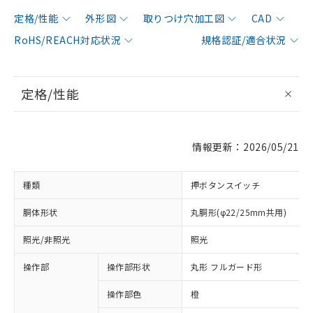
定格/性能
外形図
取りつけ穴加工図
CAD
RoHS/REACH対応状況
規格認証/適合状況
定格/性能
情報更新：2026/05/21
種類
押ボタンスイッチ
胴体形状
丸胴形(φ22/25mm共用)
照光/非照光
照光
操作部
操作部形状
丸形 フルガード形
操作部色
橙