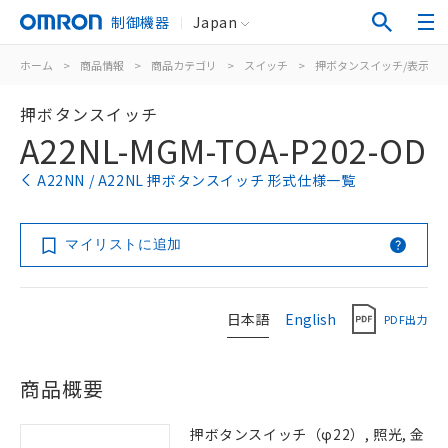
制御機器
Japan
ホーム
>
商品情報
>
商品カテゴリ
>
スイッチ
>
押ボタンスイッチ/表示灯
押ボタンスイッチ
A22NL-MGM-TOA-P202-OD
A22NN / A22NL 押ボタンスイッチ 形式仕様一覧
マイリストに追加
日本語
English
PDF出力
商品概要
押ボタンスイッチ（φ22）, 照光, 金