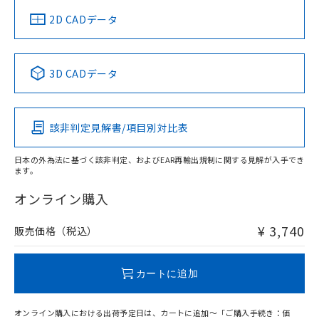
中国 RoHS
注意事項・凡例
2D CADデータ
中国 RoHS表
※1 ※2
3D CADデータ
Pb
Hg
Cd
Cr(VI)
該非判定見解書/項目別対比表
O
O
O
O
日本の外為法に基づく該非判定、およびEAR再輸出規制に関する見解が入手でき
ます。
"対応済み"や非含有の記載がされた商品であっても、流通
在庫等で未対応品が混在する可能性があります。
オンライン購入
非含有品が必要な際は、弊社営業部門もしくは販売店へお
問い合わせください。
¥ 3,740
販売価格（税込）
この製品のRoHS/REACH対応状況ページへ
カートに追加
オンライン購入における出荷予定日は、カートに追加～「ご購入手続き：価