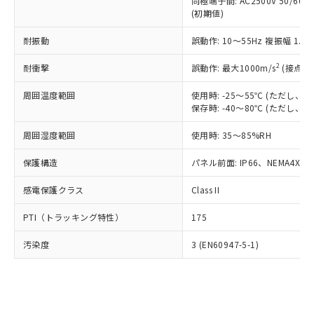
類(PBB) 1000ppm以下、ポリ臭化ジフェニルエーテル類
同極端子間: AC2500V 50/60
Cr(Ⅵ)(六価クロム) : 1000ppm、 PBBs(ポリ臭化ビフェ
とります。
了承ください。
(PBDE) 1000ppm以下、フタル酸ビス(2-エチルヘキシ
○
一定数以上の在庫あり
ニル類) : 1000ppm、 PBDEs(ポリ臭化ジフェニルエーテ
(初期値)
当社は規制貨物を破棄する場合は、完
ル) (DEHP)(別名：DOP) 1000ppm以下、フタル酸ブチ
正式な納期状況および標準価格はお客
ル類) : 1000ppm、
ルベンジル（BBP） 1000ppm以下、フタル酸ジブチル
全に破砕するなど、違法に輸出されな
DBP(フタル酸ジブチル) : 1000ppm、 DIBP(フタル酸ジ
様のお取引先、またはお客様担当のオ
耐振動
誤動作: 10～55Hz 複振幅 1.
（DBP） 1000ppm以下、フタル酸ジイソブチル
イソブチル) : 1000ppm、 BBP(フタル酸ブチルベンジ
△
一定数には満たないが在庫あり
いよう必要な手段を講じます。
ムロン制御機器販売店・当社販売員に
(DIBP) 1000ppm以下
ル) : 1000ppm、
当社は貴社製品を、核兵器、ミサイ
但し、RoHS指令で産業用監視および制御機器に対する
DEHP(フタル酸ビス(2-エチルヘキシル)) : 1000ppm
ご相談ください。
2
耐衝撃
誤動作: 最大1000m/s
(接点開
適用除外項目は除く。
ル、化学兵器、生物兵器またはその他
－
在庫なし(最新の在庫状況につ
オムロン制御機器販売店や当社販売拠
フタル酸エステル類の４物質については閾値を超える意
武器並びにこれらの製造装置等に一切
いては、お客様のお取引先、ま
周囲温度範囲
図的な使用がないことを確認しています。
使用時: -25～55℃ (ただし
点は「
販売ネットワーク
」をご確認
※2 環境保護使用期限
使用いたしません。
保存時: -40～80℃ (ただし
たはお客様担当のオムロン制御
ください。
当社は、貴社製品を第三者に販売する
機器販売店・当社販売員にご確
在庫状況および標準価格結果を当社の
※2 対応予定月
「ｅ」：有害物質（10物質）のすべてが基
周囲湿度範囲
使用時: 35～85%RH
場合は、上記1、2および3の内容を当
認ください)
事前の承諾なく第三者に漏洩または開
準値以下であることを示します。
該第三者に通知します。また当社は、
示しないようお願いします。
保護構造
パネル前面: IP66、NEMA4X, N
部品在庫の切り替え状況などにより、予定
「10」：通常の使用状況下において有害物
販売先および販売に係わる関係者が違
マイパーツ機能（部品リスト作成サー
空
受注生産機種、また在庫状況の
月が前後することがあります。
質が外部に漏えいし、環境に深刻な影響を
法に輸出するおそれがある場合は、取
ビス）をご利用いただくには、I-Web
白
情報を公開していない機種
感電保護クラス
Class II
及ぼさない年数を意味します。
り引きをいたしません。
メンバーズにご登録されている必要が
「－」：未確認です。当社販売部門へお問
あります。
PTI（トラッキング特性）
175
い合わせください。
お客様が当ウェブサイト上で当社にご
※3 非含有証明書ダウンロード
登録された部品リストについて、当社
汚染度
3 (EN60947-5-1)
および当社の共同利用者が、当社の製
下記の非含有証明書をダウンロードするこ
品・サービスに関するお客様との取
とができます。
合意する
キャンセル
引・商談に必要な範囲で利用すること
をご了承ください。
EU RoHS指令（10物質）の非含有証明書