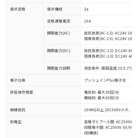
非含有に対応した製品が提供可能な商品で
接点定格
接点構成
2a
す。
対応予定：EU RoHS指令（10物質）の非含
ご利用条件
定格通電電流
10A
有に対応した製品に切り替える予定のある
商品です。
開閉能力(AC)
抵抗負荷(AC-12): AC24V 10A/A
対応予定なし：EU RoHS指令（10物質）の
誘導負荷(AC-15): AC24V 10A/AC
以下の条件をお読みいただき、同意のうえ
非含有に非対応の商品で、対応品を出す予
ご利用ください。
定はありません。
開閉能力(DC)
抵抗負荷(DC-12): DC24V 8A/DC
調査・確認中：EU RoHS指令（10物質）の
誘導負荷(DC-13): DC24V 4A/DC
本サービスは、当社制御機器事業取扱
※1 中国RoHS○×表
非含有の対応状況を調査中または確認中の
商品の当社在庫状況および標準価格
開閉能力説明
測定条件: 周囲温度 20±2℃、
商品です。
(税抜)を提供させていただくもので
「○」：最大均質材料含有率が中国RoHSの
非該当品：ライセンス料など無形物で、有
す。
端子仕様
プッシュインPlus端子台
基準値以下であることを示します。
害物質有無と関係のない商品です。
当社制御機器事業取扱商品の中には、
「×」：最大均質材料含有率が中国RoHSの
仕入先様の事情により、非含有部品として
本サービスの対象外となる商品もある
許容操作頻度
電気的: 最大30回/分
基準値を超えていることを示します。
いたものが、含有品と判明した場合などや
当社は、これら貴社製品のうち、外国
ことをご了承ください。
機械的: 最大60回/分
「－」：未確認です。当社販売部門へお問
むを得ず変更することがあります。
為替および外国貿易法に定める商品
在庫状況および標準価格照会結果は、
い合わせください。
（以下｢規制貨物等」という）を輸出
絶縁抵抗
100MΩ以上 (DC500Vメガ、
記載している更新日時点での社内デー
*EU RoHS指令（10物質）：
または国外への提供する場合は、日本
記
タに基づき作成されるものであり、閲
説明
鉛(Pb) 1000ppm以下、 水銀(Hg) 1000ppm以下、 カド
*中国RoHS10物質の基準値 (GB/T26572)：
国政府の輸出許可(または役務取引許
耐電圧
各端子とアース間: AC2500V 50/
号
覧された時点での実際の在庫および標
ミウム(Cd) 100ppm以下、
Pb(鉛) :1000ppm、 Hg(水銀) : 1000ppm、 Cd(カドミウ
同極端子間: AC2500V 50/60
可)を取得するなどの必要な手続きを
六価クロム(Cr(Ⅵ)) 1000ppm以下、ポリ臭化ビフェニル
ム) : 100ppm、
準価格とは異なる場合があることをご
類(PBB) 1000ppm以下、ポリ臭化ジフェニルエーテル類
(初期値)
Cr(Ⅵ)(六価クロム) : 1000ppm、 PBBs(ポリ臭化ビフェ
とります。
了承ください。
(PBDE) 1000ppm以下、フタル酸ビス(2-エチルヘキシ