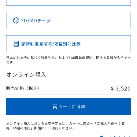
中国 RoHS表
※1 ※2
3D CADデータ
Pb
Hg
Cd
Cr(VI)
該非判定見解書/項目別対比表
X
O
O
O
日本の外為法に基づく該非判定、およびEAR再輸出規制に関する見解が入手でき
ます。
"対応済み"や非含有の記載がされた商品であっても、流通
在庫等で未対応品が混在する可能性があります。
オンライン購入
非含有品が必要な際は、弊社営業部門もしくは販売店へお
問い合わせください。
¥ 3,520
販売価格（税込）
この製品のRoHS/REACH対応状況ページへ
カートに追加
オンライン購入における出荷予定日は、カートに追加～「ご購入手続き：価
格・納期の確認」画面にてご確認ください。