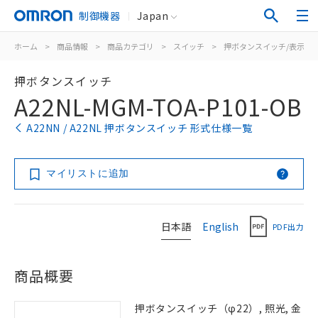
制御機器
Japan
ホーム
>
商品情報
>
商品カテゴリ
>
スイッチ
>
押ボタンスイッチ/表示灯
押ボタンスイッチ
A22NL-MGM-TOA-P101-OB
A22NN / A22NL 押ボタンスイッチ 形式仕様一覧
マイリストに追加
日本語
English
PDF出力
商品概要
押ボタンスイッチ（φ22）, 照光, 金