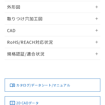
51物質の非含有証明書（当社基準）
の共同利用に関して"
の「1.共同利
※本証明書は発行日時点で非含有を証明す
外形図
用者の範囲」に記載されている法人を
るもので、過去に遡って非含有を証明する
指します。
ものではありません。
情報更新：2026/05/21
取りつけ穴加工図
また、RoHS指令のフタル酸エステル類４
物質の対応では、対応完了までの期間は出
情報更新：2026/05/21
CAD
荷製品に未対応品が混在することから備考
欄に対応日を記載しておりました。
ログイン/会員登録いただくと、CADデータをダウンロー
既に当社にて対応品への在庫切替を完了
RoHS/REACH対応状況
ドすることができます。
していることから、特段のことがない限
り、2022年1月12日より割愛しておりま
情報更新：2026/7/29
規格認証/適合状況
す。
ログイン/会員登録
EU RoHS
注意事項・凡例
A22NL-MGM-TOA-P101-OBについての規格認証/適合状況に
ついては、「カスタマーサポートセンタ お客様相談室」また
は貴社担当オムロン営業員または販売店にお問い合わせくだ
対応状況
対応予定月
※1
※2
さい。
ダウンロードデータをご利用いただく前に、以下を必ずお読
みください。
カタログ/データシート/マニュアル
対応済み
ソフトウェアの使用条件
お問い合わせ
中国 RoHS
注意事項・凡例
2D CADデータ