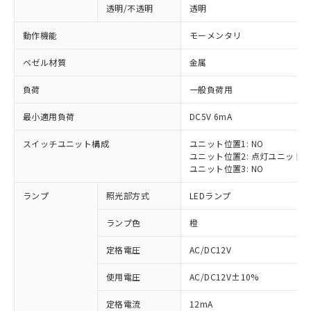
透明/不透明
透明
動作機能
モーメンタリ
ベゼル材質
金属
負荷
一般負荷用
最小適用負荷
DC5V 6mA
スイッチユニット構成
ユニット位置1: NO
ユニット位置2: 点灯ユニット
ユニット位置3: NO
ランプ
照光部方式
LEDランプ
ランプ色
橙
定格電圧
AC/DC12V
※1 対応状況
使用電圧
AC/DC12V±10%
定格電流
12mA
対応済み：EU RoHS指令（10物質）の