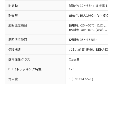
○
一定数以上の在庫あり
ニル類) : 1000ppm、 PBDEs(ポリ臭化ジフェニルエーテ
当社は規制貨物を破棄する場合は、完
ル) (DEHP)(別名：DOP) 1000ppm以下、フタル酸ブチ
正式な納期状況および標準価格はお客
ル類) : 1000ppm、
耐振動
誤動作: 10～55Hz 複振幅 1.
ルベンジル（BBP） 1000ppm以下、フタル酸ジブチル
全に破砕するなど、違法に輸出されな
DBP(フタル酸ジブチル) : 1000ppm、 DIBP(フタル酸ジ
様のお取引先、またはお客様担当のオ
（DBP） 1000ppm以下、フタル酸ジイソブチル
イソブチル) : 1000ppm、 BBP(フタル酸ブチルベンジ
△
一定数には満たないが在庫あり
いよう必要な手段を講じます。
ムロン制御機器販売店・当社販売員に
(DIBP) 1000ppm以下
2
耐衝撃
ル) : 1000ppm、
誤動作: 最大1000m/s
(接点開
当社は貴社製品を、核兵器、ミサイ
但し、RoHS指令で産業用監視および制御機器に対する
DEHP(フタル酸ビス(2-エチルヘキシル)) : 1000ppm
ご相談ください。
適用除外項目は除く。
ル、化学兵器、生物兵器またはその他
－
在庫なし(最新の在庫状況につ
オムロン制御機器販売店や当社販売拠
周囲温度範囲
使用時: -25～55℃ (ただし
フタル酸エステル類の４物質については閾値を超える意
武器並びにこれらの製造装置等に一切
いては、お客様のお取引先、ま
図的な使用がないことを確認しています。
保存時: -40～80℃ (ただし
点は「
販売ネットワーク
」をご確認
※2 環境保護使用期限
使用いたしません。
たはお客様担当のオムロン制御
ください。
当社は、貴社製品を第三者に販売する
周囲湿度範囲
使用時: 35～85%RH
機器販売店・当社販売員にご確
在庫状況および標準価格結果を当社の
※2 対応予定月
「ｅ」：有害物質（10物質）のすべてが基
場合は、上記1、2および3の内容を当
認ください)
事前の承諾なく第三者に漏洩または開
準値以下であることを示します。
保護構造
パネル前面: IP66、NEMA4X, N
該第三者に通知します。また当社は、
示しないようお願いします。
部品在庫の切り替え状況などにより、予定
「10」：通常の使用状況下において有害物
販売先および販売に係わる関係者が違
マイパーツ機能（部品リスト作成サー
空
受注生産機種、また在庫状況の
感電保護クラス
Class II
月が前後することがあります。
質が外部に漏えいし、環境に深刻な影響を
法に輸出するおそれがある場合は、取
ビス）をご利用いただくには、I-Web
白
情報を公開していない機種
及ぼさない年数を意味します。
り引きをいたしません。
メンバーズにご登録されている必要が
PTI（トラッキング特性）
175
「－」：未確認です。当社販売部門へお問
あります。
い合わせください。
お客様が当ウェブサイト上で当社にご
汚染度
3 (EN60947-5-1)
※3 非含有証明書ダウンロード
登録された部品リストについて、当社
および当社の共同利用者が、当社の製
下記の非含有証明書をダウンロードするこ
品・サービスに関するお客様との取
とができます。
合意する
キャンセル
引・商談に必要な範囲で利用すること
をご了承ください。
EU RoHS指令（10物質）の非含有証明書
※当社の共同利用者とは、
"個人情報