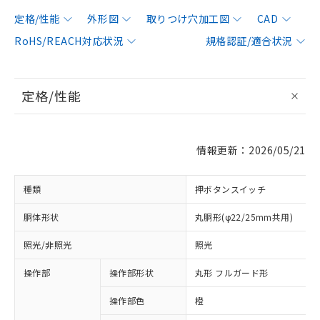
定格/性能
外形図
取りつけ穴加工図
CAD
RoHS/REACH対応状況
規格認証/適合状況
定格/性能
情報更新：2026/05/21
種類
押ボタンスイッチ
胴体形状
丸胴形(φ22/25mm共用)
照光/非照光
照光
操作部
操作部形状
丸形 フルガード形
操作部色
橙