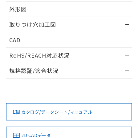
51物質の非含有証明書（当社基準）
の共同利用に関して"
の「1.共同利
※本証明書は発行日時点で非含有を証明す
外形図
用者の範囲」に記載されている法人を
るもので、過去に遡って非含有を証明する
指します。
ものではありません。
情報更新：2026/05/21
取りつけ穴加工図
また、RoHS指令のフタル酸エステル類４
物質の対応では、対応完了までの期間は出
情報更新：2026/05/21
CAD
荷製品に未対応品が混在することから備考
欄に対応日を記載しておりました。
ログイン/会員登録いただくと、CADデータをダウンロー
既に当社にて対応品への在庫切替を完了
RoHS/REACH対応状況
ドすることができます。
していることから、特段のことがない限
り、2022年1月12日より割愛しておりま
情報更新：2026/7/29
規格認証/適合状況
す。
ログイン/会員登録
EU RoHS
注意事項・凡例
UL認証
CSA認証
CEマーキング
Yes
Yes
Yes
対応状況
対応予定月
※1
※2
ダウンロードデータをご利用いただく前に、以下を必ずお読
みください。
カタログ/データシート/マニュアル
対応済み
ソフトウェアの使用条件
LR型式承認
DNV型式承認
BV型式承認
KR型式承
（イギリス
（ノルウェー
（フランス
（韓国
船舶規格）
船舶規格）
船舶規格）
船舶規格
中国 RoHS
注意事項・凡例
2D CADデータ