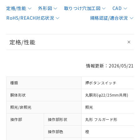
定格/性能
外形図
取りつけ穴加工図
CAD
RoHS/REACH対応状況
規格認証/適合状況
定格/性能
情報更新：2026/05/21
種類
押ボタンスイッチ
胴体形状
丸胴形(φ22/25mm共用)
照光/非照光
照光
操作部
操作部形状
丸形 フルガード形
操作部色
橙