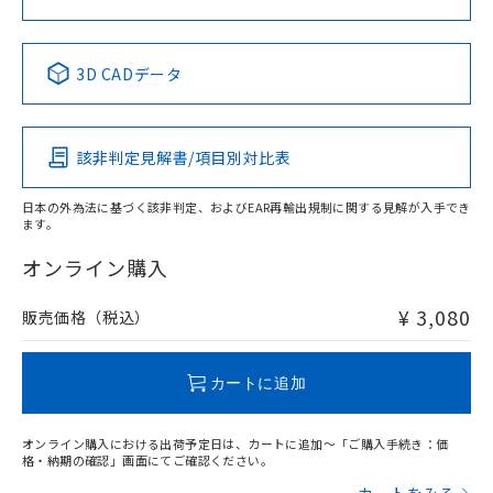
No
No
No
No
中国 RoHS表
※1 ※2
3D CADデータ
この製品の規格認証/適合状況ページへ
Pb
Hg
Cd
Cr(VI)
その他の認証はこちらのページからご検索ください
該非判定見解書/項目別対比表
X
O
O
O
日本の外為法に基づく該非判定、およびEAR再輸出規制に関する見解が入手でき
ます。
"対応済み"や非含有の記載がされた商品であっても、流通
在庫等で未対応品が混在する可能性があります。
オンライン購入
非含有品が必要な際は、弊社営業部門もしくは販売店へお
問い合わせください。
¥ 3,080
販売価格（税込）
この製品のRoHS/REACH対応状況ページへ
カートに追加
オンライン購入における出荷予定日は、カートに追加～「ご購入手続き：価
格・納期の確認」画面にてご確認ください。