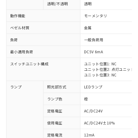
透明/不透明
透明
動作機能
モーメンタリ
ベゼル材質
金属
負荷
一般負荷用
最小適用負荷
DC5V 6mA
スイッチユニット構成
ユニット位置1: NC
ユニット位置2: 点灯ユニット
ユニット位置3: NC
ランプ
照光部方式
LEDランプ
ランプ色
橙
定格電圧
AC/DC24V
※1 対応状況
使用電圧
AC/DC24V±10%
定格電流
12mA
対応済み：EU RoHS指令（10物質）の