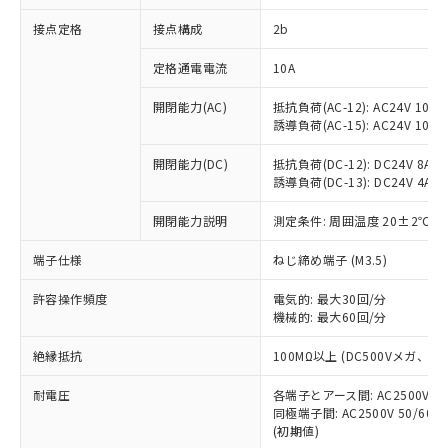
非含有に対応した製品が提供可能な商品で
接点定格
接点構成
2b
す。
対応予定：EU RoHS指令（10物質）の非含
ご利用条件
定格通電電流
10A
有に対応した製品に切り替える予定のある
商品です。
開閉能力(AC)
抵抗負荷(AC-12): AC24V 10A/A
対応予定なし：EU RoHS指令（10物質）の
誘導負荷(AC-15): AC24V 10A/AC
以下の条件をお読みいただき、同意のうえ
非含有に非対応の商品で、対応品を出す予
ご利用ください。
定はありません。
開閉能力(DC)
抵抗負荷(DC-12): DC24V 8A/DC
調査・確認中：EU RoHS指令（10物質）の
誘導負荷(DC-13): DC24V 4A/DC
本サービスは、当社制御機器事業取扱
※1 中国RoHS○×表
非含有の対応状況を調査中または確認中の
商品の当社在庫状況および標準価格
開閉能力説明
測定条件: 周囲温度 20±2℃、
商品です。
(税抜)を提供させていただくもので
「○」：最大均質材料含有率が中国RoHSの
非該当品：ライセンス料など無形物で、有
す。
端子仕様
ねじ締め端子 (M3.5)
基準値以下であることを示します。
害物質有無と関係のない商品です。
当社制御機器事業取扱商品の中には、
「×」：最大均質材料含有率が中国RoHSの
仕入先様の事情により、非含有部品として
本サービスの対象外となる商品もある
許容操作頻度
電気的: 最大30回/分
基準値を超えていることを示します。
いたものが、含有品と判明した場合などや
当社は、これら貴社製品のうち、外国
ことをご了承ください。
機械的: 最大60回/分
「－」：未確認です。当社販売部門へお問
むを得ず変更することがあります。
為替および外国貿易法に定める商品
在庫状況および標準価格照会結果は、
い合わせください。
（以下｢規制貨物等」という）を輸出
絶縁抵抗
100MΩ以上 (DC500Vメガ、
記載している更新日時点での社内デー
*EU RoHS指令（10物質）：
または国外への提供する場合は、日本
記
タに基づき作成されるものであり、閲
説明
鉛(Pb) 1000ppm以下、 水銀(Hg) 1000ppm以下、 カド
*中国RoHS10物質の基準値 (GB/T26572)：
国政府の輸出許可(または役務取引許
耐電圧
各端子とアース間: AC2500V 50/
号
覧された時点での実際の在庫および標
ミウム(Cd) 100ppm以下、
Pb(鉛) :1000ppm、 Hg(水銀) : 1000ppm、 Cd(カドミウ
同極端子間: AC2500V 50/60
可)を取得するなどの必要な手続きを
六価クロム(Cr(Ⅵ)) 1000ppm以下、ポリ臭化ビフェニル
ム) : 100ppm、
準価格とは異なる場合があることをご
類(PBB) 1000ppm以下、ポリ臭化ジフェニルエーテル類
(初期値)
Cr(Ⅵ)(六価クロム) : 1000ppm、 PBBs(ポリ臭化ビフェ
とります。
了承ください。
(PBDE) 1000ppm以下、フタル酸ビス(2-エチルヘキシ