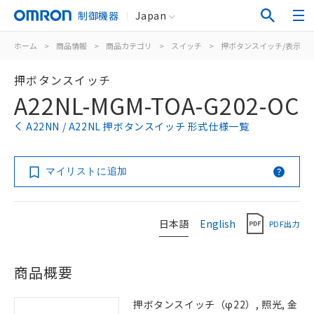
制御機器
Japan
ホーム
>
商品情報
>
商品カテゴリ
>
スイッチ
>
押ボタンスイッチ/表示灯
押ボタンスイッチ
A22NL-MGM-TOA-G202-OC
A22NN / A22NL 押ボタンスイッチ 形式仕様一覧
マイリストに追加
日本語
English
PDF出力
商品概要
押ボタンスイッチ（φ22）, 照光, 金