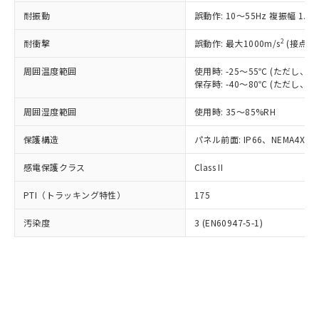
○
一定数以上の在庫あり
ニル類) : 1000ppm、 PBDEs(ポリ臭化ジフェニルエーテ
当社は規制貨物を破棄する場合は、完
ル) (DEHP)(別名：DOP) 1000ppm以下、フタル酸ブチ
正式な納期状況および標準価格はお客
ル類) : 1000ppm、
耐振動
誤動作: 10～55Hz 複振幅 1.
ルベンジル（BBP） 1000ppm以下、フタル酸ジブチル
全に破砕するなど、違法に輸出されな
DBP(フタル酸ジブチル) : 1000ppm、 DIBP(フタル酸ジ
様のお取引先、またはお客様担当のオ
（DBP） 1000ppm以下、フタル酸ジイソブチル
イソブチル) : 1000ppm、 BBP(フタル酸ブチルベンジ
△
一定数には満たないが在庫あり
いよう必要な手段を講じます。
ムロン制御機器販売店・当社販売員に
(DIBP) 1000ppm以下
2
耐衝撃
ル) : 1000ppm、
誤動作: 最大1000m/s
(接点開
当社は貴社製品を、核兵器、ミサイ
但し、RoHS指令で産業用監視および制御機器に対する
DEHP(フタル酸ビス(2-エチルヘキシル)) : 1000ppm
ご相談ください。
適用除外項目は除く。
ル、化学兵器、生物兵器またはその他
－
在庫なし(最新の在庫状況につ
オムロン制御機器販売店や当社販売拠
周囲温度範囲
使用時: -25～55℃ (ただし
フタル酸エステル類の４物質については閾値を超える意
武器並びにこれらの製造装置等に一切
いては、お客様のお取引先、ま
図的な使用がないことを確認しています。
保存時: -40～80℃ (ただし
点は「
販売ネットワーク
」をご確認
※2 環境保護使用期限
使用いたしません。
たはお客様担当のオムロン制御
ください。
当社は、貴社製品を第三者に販売する
周囲湿度範囲
使用時: 35～85%RH
機器販売店・当社販売員にご確
在庫状況および標準価格結果を当社の
※2 対応予定月
「ｅ」：有害物質（10物質）のすべてが基
場合は、上記1、2および3の内容を当
認ください)
事前の承諾なく第三者に漏洩または開
準値以下であることを示します。
保護構造
パネル前面: IP66、NEMA4X, N
該第三者に通知します。また当社は、
示しないようお願いします。
部品在庫の切り替え状況などにより、予定
「10」：通常の使用状況下において有害物
販売先および販売に係わる関係者が違
マイパーツ機能（部品リスト作成サー
空
受注生産機種、また在庫状況の
感電保護クラス
Class II
月が前後することがあります。
質が外部に漏えいし、環境に深刻な影響を
法に輸出するおそれがある場合は、取
ビス）をご利用いただくには、I-Web
白
情報を公開していない機種
及ぼさない年数を意味します。
り引きをいたしません。
メンバーズにご登録されている必要が
PTI（トラッキング特性）
175
「－」：未確認です。当社販売部門へお問
あります。
い合わせください。
お客様が当ウェブサイト上で当社にご
汚染度
3 (EN60947-5-1)
※3 非含有証明書ダウンロード
登録された部品リストについて、当社
および当社の共同利用者が、当社の製
下記の非含有証明書をダウンロードするこ
品・サービスに関するお客様との取
とができます。
合意する
キャンセル
引・商談に必要な範囲で利用すること
をご了承ください。
EU RoHS指令（10物質）の非含有証明書
※当社の共同利用者とは、
"個人情報