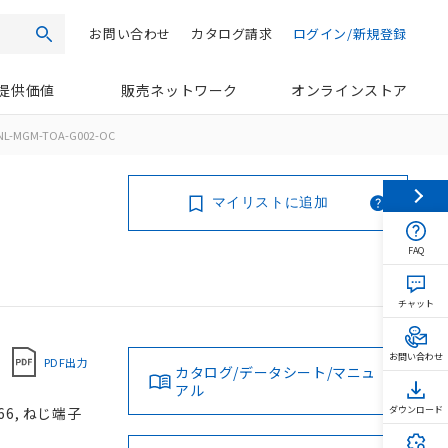
お問い合わせ
カタログ請求
ログイン/新規登録
検索
提供価値
販売ネットワーク
オンラインストア
NL-MGM-TOA-G002-OC
マイリストに追加
FAQ
チャット
お問い合わせ
PDF出力
カタログ/データシート/マニュ
アル
66, ねじ端子
ダウンロード