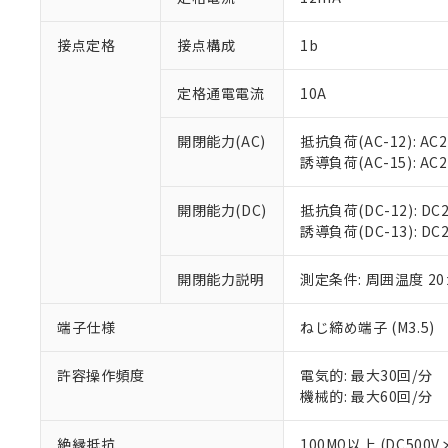
「×」：最大均質
本サービスは
当社は、これ
*EU RoHS指令（10物
「－」：未確認で
鉛(Pb) 1000ppm以下、
接点定格
接点構成
1b
くものです。
う）を輸出ま
記
説明
六価クロム(Cr(Ⅵ)) 1
当社制御機器
などの必要な
フタル酸ビス(2-エチルヘ
号
*中国RoHS10物質の基準値 
ル（DBP） 1000ppm
在庫状況およ
当社は規制貨
定格通電電流
10A
Pb(鉛) :1000ppm、 Hg
但し、RoHS指令で産
のであり、閲
ます。
Cr(Ⅵ)(六価クロム) : 
フタル酸エステル類の４
○
一定数以
DBP(フタル酸ジブチル) :
い。
当社は貴社製
開閉能力(AC)
抵抗負荷(AC-12): AC24
DEHP(フタル酸ビス(2-エ
正式な納期状
置等に一切使
誘導負荷(AC-15): AC24V
当社販売員に
※2 対応予定月
△
一定数に
当社は、貴社
オムロン制御
また当社は、
※2 環境保護使
開閉能力(DC)
抵抗負荷(DC-12): DC24
在庫状況およ
部品在庫の切り替
たしません。
－
在庫なし
誘導負荷(DC-13): DC24
す。
「ｅ」：有害物質
機器販売
マイパーツ機
「10」：通常の
ている必要が
開閉能力説明
測定条件: 周囲温度 2
味します。
空
受注生産
お客様が当ウ
※3 非含有証明
「－」：未確認で
白
が、当社の製
端子仕様
ねじ締め端子 (M3.5)
さい。
下記の非含有証明
※当社の共同
許容操作頻度
電気的: 最大30回/分
いる法人を指
EU RoHS指令（
機械的: 最大60回/分
51物質の非含有証
※本証明書は発行
絶縁抵抗
100MΩ以上 (DC5