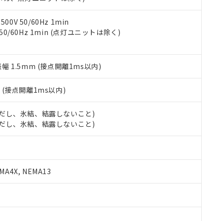
令のフタル酸エステル類４物質の対応では、対応完了までの期間は出
備考欄に対応日を記載しておりました。
品への在庫切替を完了していることから、特段のことがない限り、20
0V 50/60Hz 1min
す。
 50/60Hz 1min (点灯ユニットは除く)
振幅 1.5mm (接点開離1ms以内)
2
(接点開離1ms以内)
 (ただし、氷結、結露しないこと)
 (ただし、氷結、結露しないこと)
A4X, NEMA13