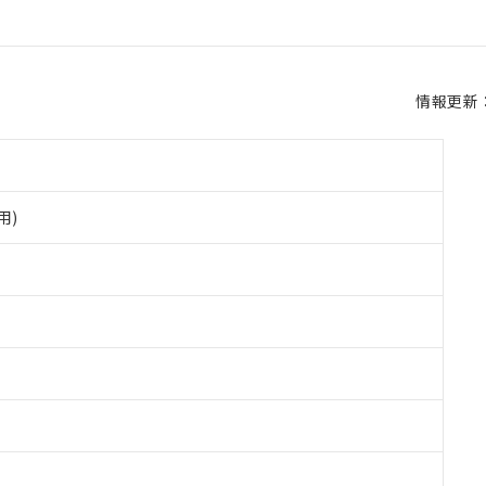
情報更新：2
用)