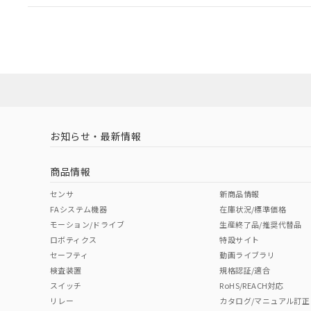
EU RoHS
注意事項・凡例
UL認証
CSA認証
CEマーキング
ダウンロードデータをご利用いただく前に、以下を必ずお読
Yes
Yes
Yes
対応状況
対応予定月
※1
※2
ソフトウェアの使用条件
対応済み
LR型式承認
DNV型式承認
BV型式承認
KR
（イギリス
（ノルウェー
（フランス
（
お知らせ・最新情報
中国 RoHS
注意事項・凡例
船舶規格）
船舶規格）
船舶規格）
船
商品情報
No
No
No
No
中国 RoHS表
※1 ※2
センサ
新商品情報
FAシステム機器
在庫状況/標準価格
Pb
Hg
Cd
Cr(V
モーション/ドライブ
生産終了品/推奨代替品
ロボティクス
特設サイト
セーフティ
動画ライブラリ
検査装置
規格認証/適合
X
O
O
O
スイッチ
RoHS/REACH対応
リレー
カタログ/マニュアル訂正