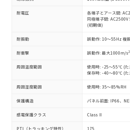
また、RoHS指
混在することから
既に当社にて対応
耐電圧
各端子とアース間: AC250
り割愛しておりま
同極端子間: AC2500V
(初期値)
耐振動
誤動作: 10～55Hz 複
耐衝撃
誤動作: 最大1000m/s
周囲温度範囲
使用時: -25～55℃
保存時: -40～80℃
周囲湿度範囲
使用時: 35～85%RH
保護構造
パネル前面: IP66、NEM
感電保護クラス
Class II
PTI（トラッキング特性）
175