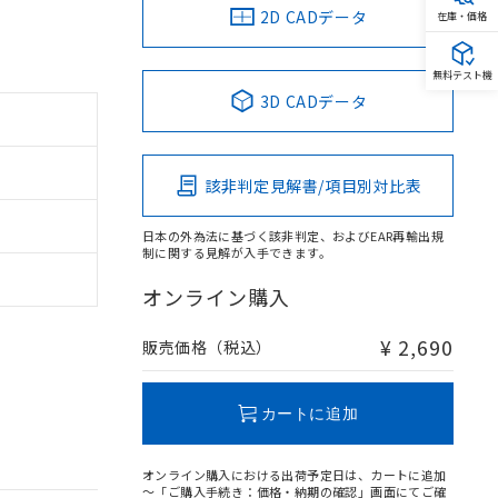
2D CADデータ
在庫・価格
無料テスト機
3D CADデータ
該非判定見解書/項目別対比表
日本の外為法に基づく該非判定、およびEAR再輸出規
制に関する見解が入手できます。
オンライン購入
¥ 2,690
販売価格（税込）
カートに追加
オンライン購入における出荷予定日は、カートに追加
～「ご購入手続き：価格・納期の確認」画面にてご確