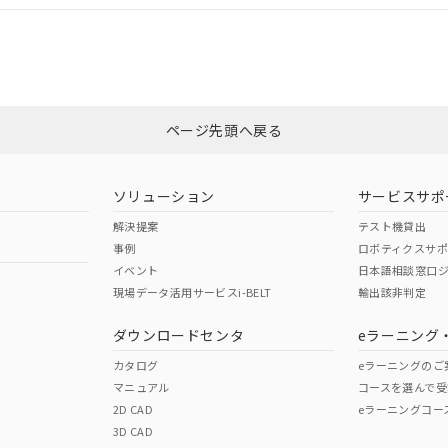
CCC認証
電波法
みください。
Yes
N/A
非含有証明書
※3
ページ先頭へ戻る
ダウンロードはこちら
型式承認
NK型式承認
ABS型式承認
韓国
（日本
（アメリカ
ソリューション
サービスサポ
舶規格）
船舶規格）
船舶規格）
解決提案
テスト機貸出
事例
ロボティクスサ
No
No
イベント
日本語相談窓口
現場データ活用サービスi-BELT
輸出該非判定
I)
PBBs
PBDEs
DBP
ダウンロードセンタ
eラーニング
この製品の規格認証/適合
その他の認証はこちらのページからご
カタログ
eラーニングのご
マニュアル
コースを選んで受
O
O
O
2D CAD
eラーニングコー
3D CAD