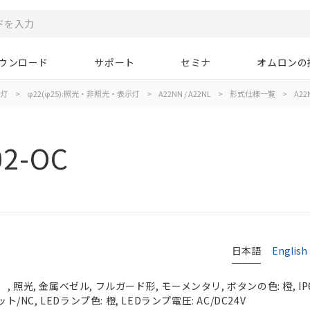
ウンロード
サポート
セミナ
オムロンの
示灯
>
φ22(φ25):照光・非照光・表示灯
>
A22NN / A22NL
>
形式仕様一覧
>
A22
02-OC
日本語
English
 照光, 金属ベゼル, フルガード形, モーメンタリ, ボタンの色: 橙, IP
ト/NC, LEDランプ色: 橙, LEDランプ電圧: AC/DC24V