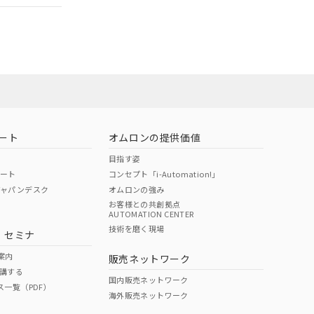
ート
オムロンの提供価値
目指す姿
ポート
コンセプト「i-Automation!」
ジャパンデスク
オムロンの強み
お客様との共創拠点
AUTOMATION CENTER
DIBP
BBP
DEHP
環境保護
技術を磨く現場
・セミナ
状況ページへ
使用期限
検索ください
案内
販売ネットワーク
講する
O
O
O
10
国内販売ネットワーク
ス一覧（PDF）
海外販売ネットワーク