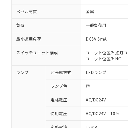
ベゼル材質
金属
負荷
一般負荷用
最小適用負荷
DC5V 6mA
スイッチユニット構成
ユニット位置2: 点灯
ユニット位置3: NC
ランプ
照光部方式
LEDランプ
※1 対応状況
ランプ色
橙
対応済み：EU
対応予定：EU R
対応予定なし：EU
定格電圧
AC/DC24V
調査・確認中：EU
ご利用条件
非該当品：ライセ
使用電圧
AC/DC24V±10%
※1 中国RoHS
仕入先様の事情に
があります。
以下の条件をお読
定格電流
12mA
「○」：最大均質