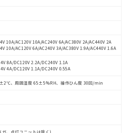
材料含有率が中国RoHSの基準値を超えていることを示します。
、当社制御機器事業取扱商品の当社在庫状況および標準価格(税抜)
ら貴社製品のうち、外国為替および外国貿易法に定める商品（以下｢
質）：
す。当社販売部門へお問い合わせください。
 水銀(Hg) 1000ppm以下、 カドミウム(Cd) 100ppm以下、
たは国外への提供する場合は、日本国政府の輸出許可(または役務取
000ppm以下、ポリ臭化ビフェニル類(PBB) 1000ppm以下、ポリ臭化ジフェニルエーテル類(P
事業取扱商品の中には、本サービスの対象外となる商品もあること
手続きをとります。
キシル) (DEHP)(別名：DOP) 1000ppm以下、フタル酸ブチルベンジル（BBP） 100
(GB/T26572)：
以下、フタル酸ジイソブチル (DIBP) 1000ppm以下
び標準価格照会結果は、記載している更新日時点での社内データに
物を破棄する場合は、完全に破砕するなど、違法に輸出されないよ
(水銀) : 1000ppm、 Cd(カドミウム) : 100ppm、
業用監視および制御機器に対する適用除外項目は除く。
覧された時点での実際の在庫および標準価格とは異なる場合がある
1000ppm、 PBBs(ポリ臭化ビフェニル類) : 1000ppm、 PBDEs(ポリ臭化ジフェニルエーテル類
物質については閾値を超える意図的な使用がないことを確認しています。
上の在庫あり
 1000ppm、 DIBP(フタル酸ジイソブチル) : 1000ppm、 BBP(フタル酸ブチルベンジル) :
品を、核兵器、ミサイル、化学兵器、生物兵器またはその他武器並
V 10A/AC120V 10A/AC240V 6A/AC380V 2A/AC440V 2A
チルヘキシル)) : 1000ppm
況および標準価格はお客様のお取引先、またはお客様担当のオムロ
用いたしません。
 10A/AC120V 6A/AC240V 3A/AC380V 1.9A/AC440V 1.6A
ご相談ください。
は満たないが在庫あり
製品を第三者に販売する場合は、上記1、2および3の内容を当該第
機器販売店や当社販売拠点は「
販売ネットワーク
」をご確認くだ
販売先および販売に係わる関係者が違法に輸出するおそれがある場
用期限
V 8A/DC120V 2.2A/DC240V 1.1A
び標準価格結果を当社の事前の承諾なく第三者に漏洩または開示し
え状況などにより、予定月が前後することがあります。
(最新の在庫状況については、お客様のお取引先、またはお客様担当
V 4A/DC120V 1.1A/DC240V 0.55A
（10物質）のすべてが基準値以下であることを示します。
店・当社販売員にご確認ください)
能（部品リスト作成サービス）をご利用いただくには、I-Webメン
使用状況下において有害物質が外部に漏えいし、環境に深刻な影響を
あります。
0±2℃、周囲湿度 65±5%RH、操作ひん度 30回/min
機種、また在庫状況の情報を公開していない機種
ェブサイト上で当社にご登録された部品リストについて、当社およ
書ダウンロード
す。当社販売部門へお問い合わせください。
品・サービスに関するお客様との取引・商談に必要な範囲で利用す
合意する
キャンセル
書をダウンロードすることができます。
利用者とは、
"個人情報の共同利用に関して"
の「1.共同利用者の
します。
10物質）の非含有証明書
明書（当社基準）
日時点で非含有を証明するもので、過去に遡って非含有を証明するも
00Vメガ、点灯ユニットは除く)