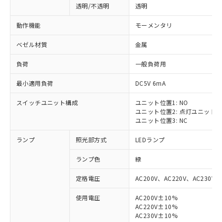
透明/不透明
透明
動作機能
モーメンタリ
ベゼル材質
金属
負荷
一般負荷用
最小適用負荷
DC5V 6mA
スイッチユニット構成
ユニット位置1: NO
ユニット位置2: 点灯ユニット
ユニット位置3: NC
ランプ
照光部方式
LEDランプ
ランプ色
緑
定格電圧
AC200V、AC220V、AC230V、
使用電圧
AC200V±10%
AC220V±10%
AC230V±10%