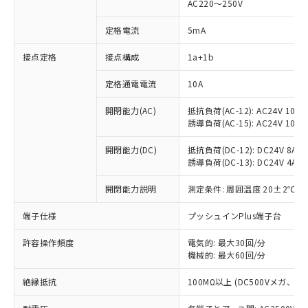
AC220～250V
定格電流
5mA
※1 対応状況
接点定格
接点構成
1a+1b
対応済み：EU RoHS指令（10物質）の
定格通電電流
10A
非含有に対応した製品が提供可能な商品で
開閉能力(AC)
抵抗負荷(AC-12): AC24V 10A/A
す。
誘導負荷(AC-15): AC24V 10A/AC
対応予定：EU RoHS指令（10物質）の非含
ご利用条件
有に対応した製品に切り替える予定のある
開閉能力(DC)
抵抗負荷(DC-12): DC24V 8A/DC
商品です。
誘導負荷(DC-13): DC24V 4A/DC
対応予定なし：EU RoHS指令（10物質）の
以下の条件をお読みいただき、同意のうえ
非含有に非対応の商品で、対応品を出す予
開閉能力説明
測定条件: 周囲温度 20±2℃、
ご利用ください。
定はありません。
調査・確認中：EU RoHS指令（10物質）の
端子仕様
プッシュインPlus端子台
本サービスは、当社制御機器事業取扱
※1 中国RoHS○×表
非含有の対応状況を調査中または確認中の
商品の当社在庫状況および標準価格
商品です。
許容操作頻度
電気的: 最大30回/分
(税抜)を提供させていただくもので
「○」：最大均質材料含有率が中国RoHSの
機械的: 最大60回/分
非該当品：ライセンス料など無形物で、有
す。
基準値以下であることを示します。
害物質有無と関係のない商品です。
当社制御機器事業取扱商品の中には、
絶縁抵抗
100MΩ以上 (DC500Vメガ、
「×」：最大均質材料含有率が中国RoHSの
仕入先様の事情により、非含有部品として
本サービスの対象外となる商品もある
基準値を超えていることを示します。
いたものが、含有品と判明した場合などや
当社は、これら貴社製品のうち、外国
ことをご了承ください。