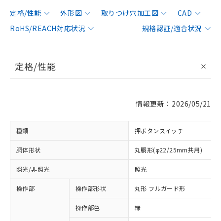
定格/性能
外形図
取りつけ穴加工図
CAD
RoHS/REACH対応状況
規格認証/適合状況
定格/性能
情報更新：2026/05/21
種類
押ボタンスイッチ
胴体形状
丸胴形(φ22/25mm共用)
照光/非照光
照光
操作部
操作部形状
丸形 フルガード形
操作部色
緑