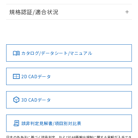
情報更新：2026/7/29
規格認証/適合状況
ログイン/会員登録
EU RoHS
注意事項・凡例
A22NL-MGM-TGA-P102-GEについての規格認証/適合状況に
ついては、「カスタマーサポートセンタ お客様相談室」また
は貴社担当オムロン営業員または販売店にお問い合わせくだ
対応状況
対応予定月
※1
※2
さい。
ダウンロードデータをご利用いただく前に、以下を必ずお読
みください。
カタログ/データシート/マニュアル
対応済み
ソフトウェアの使用条件
お問い合わせ
中国 RoHS
注意事項・凡例
2D CADデータ
中国 RoHS表
※1 ※2
3D CADデータ
Pb
Hg
Cd
Cr(VI)
該非判定見解書/項目別対比表
O
O
O
O
日本の外為法に基づく該非判定、およびEAR再輸出規制に関する見解が入手でき