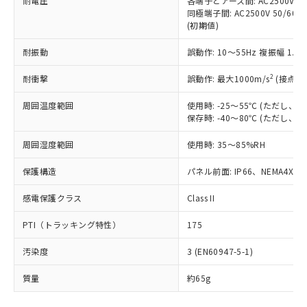
耐電圧
各端子とアース間: AC2500V 50/
「－」：未確認です。当社販売部門へお問
むを得ず変更することがあります。
為替および外国貿易法に定める商品
在庫状況および標準価格照会結果は、
同極端子間: AC2500V 50/60
い合わせください。
（以下｢規制貨物等」という）を輸出
(初期値)
記載している更新日時点での社内デー
*EU RoHS指令（10物質）：
または国外への提供する場合は、日本
記
タに基づき作成されるものであり、閲
説明
鉛(Pb) 1000ppm以下、 水銀(Hg) 1000ppm以下、 カド
*中国RoHS10物質の基準値 (GB/T26572)：
国政府の輸出許可(または役務取引許
耐振動
誤動作: 10～55Hz 複振幅 1.
号
覧された時点での実際の在庫および標
ミウム(Cd) 100ppm以下、
Pb(鉛) :1000ppm、 Hg(水銀) : 1000ppm、 Cd(カドミウ
可)を取得するなどの必要な手続きを
六価クロム(Cr(Ⅵ)) 1000ppm以下、ポリ臭化ビフェニル
ム) : 100ppm、
準価格とは異なる場合があることをご
類(PBB) 1000ppm以下、ポリ臭化ジフェニルエーテル類
2
Cr(Ⅵ)(六価クロム) : 1000ppm、 PBBs(ポリ臭化ビフェ
耐衝撃
誤動作: 最大1000m/s
(接点開
とります。
了承ください。
(PBDE) 1000ppm以下、フタル酸ビス(2-エチルヘキシ
○
一定数以上の在庫あり
ニル類) : 1000ppm、 PBDEs(ポリ臭化ジフェニルエーテ
当社は規制貨物を破棄する場合は、完
ル) (DEHP)(別名：DOP) 1000ppm以下、フタル酸ブチ
正式な納期状況および標準価格はお客
ル類) : 1000ppm、
周囲温度範囲
使用時: -25～55℃ (ただし
ルベンジル（BBP） 1000ppm以下、フタル酸ジブチル
全に破砕するなど、違法に輸出されな
DBP(フタル酸ジブチル) : 1000ppm、 DIBP(フタル酸ジ
様のお取引先、またはお客様担当のオ
（DBP） 1000ppm以下、フタル酸ジイソブチル
保存時: -40～80℃ (ただし
イソブチル) : 1000ppm、 BBP(フタル酸ブチルベンジ
△
一定数には満たないが在庫あり
いよう必要な手段を講じます。
ムロン制御機器販売店・当社販売員に
(DIBP) 1000ppm以下
ル) : 1000ppm、
当社は貴社製品を、核兵器、ミサイ
但し、RoHS指令で産業用監視および制御機器に対する
DEHP(フタル酸ビス(2-エチルヘキシル)) : 1000ppm
ご相談ください。
周囲湿度範囲
使用時: 35～85%RH
適用除外項目は除く。
ル、化学兵器、生物兵器またはその他
－
在庫なし(最新の在庫状況につ
オムロン制御機器販売店や当社販売拠
フタル酸エステル類の４物質については閾値を超える意
武器並びにこれらの製造装置等に一切
いては、お客様のお取引先、ま
図的な使用がないことを確認しています。
点は「
販売ネットワーク
」をご確認
保護構造
パネル前面: IP66、NEMA4X, N
※2 環境保護使用期限
使用いたしません。
たはお客様担当のオムロン制御
ください。
当社は、貴社製品を第三者に販売する
機器販売店・当社販売員にご確
感電保護クラス
Class II
在庫状況および標準価格結果を当社の
※2 対応予定月
「ｅ」：有害物質（10物質）のすべてが基
場合は、上記1、2および3の内容を当
認ください)
事前の承諾なく第三者に漏洩または開
準値以下であることを示します。
該第三者に通知します。また当社は、
PTI（トラッキング特性）
175
示しないようお願いします。
部品在庫の切り替え状況などにより、予定
「10」：通常の使用状況下において有害物
販売先および販売に係わる関係者が違
マイパーツ機能（部品リスト作成サー
空
受注生産機種、また在庫状況の
月が前後することがあります。
質が外部に漏えいし、環境に深刻な影響を
汚染度
3 (EN60947-5-1)
法に輸出するおそれがある場合は、取
ビス）をご利用いただくには、I-Web
白
情報を公開していない機種
及ぼさない年数を意味します。
り引きをいたしません。
メンバーズにご登録されている必要が
質量
約65g
「－」：未確認です。当社販売部門へお問
あります。
い合わせください。
お客様が当ウェブサイト上で当社にご