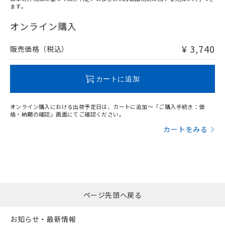
ます。
"対応済み"や非含有の記載がされた商品であっても、流通
在庫等で未対応品が混在する可能性があります。
オンライン購入
非含有品が必要な際は、弊社営業部門もしくは販売店へお
問い合わせください。
¥ 3,740
販売価格（税込）
この製品のRoHS/REACH対応状況ページへ
カートに追加
オンライン購入における出荷予定日は、カートに追加～「ご購入手続き：価
格・納期の確認」画面にてご確認ください。
カートをみる
ページ先頭へ戻る
お知らせ・最新情報