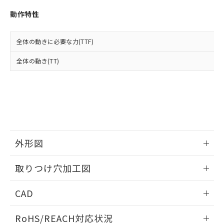
※3 非含有証明書ダウンロード
登録された部品リストについて、当社
動作特性
および当社の共同利用者が、当社の製
下記の非含有証明書をダウンロードするこ
品・サービスに関するお客様との取
とができます。
合意する
キャンセル
引・商談に必要な範囲で利用すること
全体の動きに必要な力(TTF)
をご了承ください。
EU RoHS指令（10物質）の非含有証明書
※当社の共同利用者とは、
"個人情報
全体の動き(TT)
51物質の非含有証明書（当社基準）
の共同利用に関して"
の「1.共同利
※本証明書は発行日時点で非含有を証明す
用者の範囲」に記載されている法人を
るもので、過去に遡って非含有を証明する
指します。
ものではありません。
また、RoHS指令のフタル酸エステル類４
物質の対応では、対応完了までの期間は出
荷製品に未対応品が混在することから備考
欄に対応日を記載しておりました。
外形図
既に当社にて対応品への在庫切替を完了
していることから、特段のことがない限
情報更新：2026/05/21
取りつけ穴加工図
り、2022年1月12日より割愛しておりま
す。
情報更新：2026/05/21
CAD
ログイン/会員登録いただくと、CADデータをダウンロー
RoHS/REACH対応状況
ドすることができます。